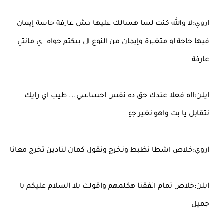
اروي:لا والله كنت لسا هسالك عليها مش عارفة حاسة إيمان
فيها حاجة او متغيرة وإيمان من النوع ال بيكتم جواه زي مانتي
عارفة
ايلن:ااه فعلا عندك حق ده نفس احساسي... طيب اي رايك
نتقابل يا بت واهو نغير جو
اروي:خلاص اشطا نظبط ونخرج ونقول كمان لنادين تخرج معانا
ايلن:خلاص تمام اتفقنا هكلمهم واقولك يلا السلام عليكم يا
جميل