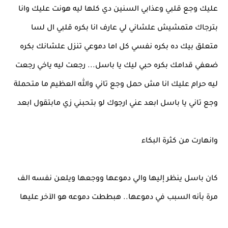
عليك وجع قلبي وعذابي السنين دي كلها ليه هونت عليك وانا
بترجاك متمشيش علشاني لي عارف انا بكره قلبي ال لسا
متعلق بيك ده بكره نفسي كل اما دموعي تنزل علشانك بكره
ضعفي قدامك بكره حبي ليك يا باسل... رجعت ليه ياخي رجعت
ليه حرام عليك انا مش حمل وجع تاني والله العظيم ما متحملة
وجع تاني يا باسل ابعد عني ارجوك لو بتحبني زي مابتقول ابعد
وانهارت من كثرة البكاء
كان باسل ينظر إليها والي دموعها ووجعها ويلعن نفسه الف
مرة بأنه السبب في دموعها.. هبططت دموعه هو الآخر عليها