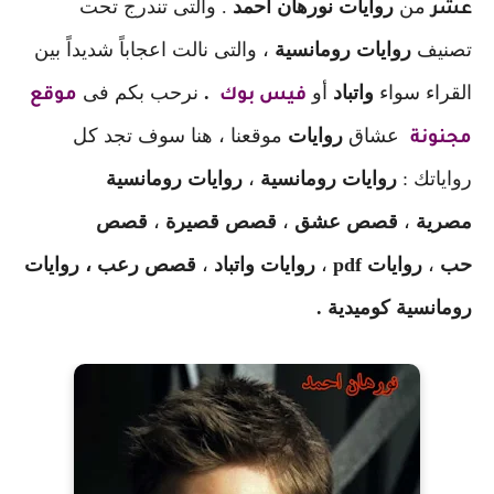
من
روايات نورهان احمد
. والتى تندرج تحت
عشر
تصنيف
روايات رومانسية
، والتى نالت اعجاباً شديداً بين
القراء سواء
واتباد
أو
.
نرحب بكم فى
فيس بوك
موقع
عشاق
روايات
موقعنا ، هنا سوف تجد كل
مجنونة
رواياتك :
روايات رومانسية
،
روايات رومانسية
مصرية
،
قصص عشق
،
قصص قصيرة
،
قصص
حب
،
روايات pdf
،
روايات واتباد
،
قصص رعب ، روايات
رومانسية كوميدية .