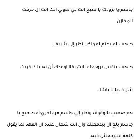
جاسم:يا برودك يا شيخ انت جي تقولي انك انت ال حرقت
المخازن
صهيب لم يهتم له ولكن نظر إلى شريف
صهيب بنفس بروده:اما انت بقاا اوعدك أن نهايتك قربت
شريف:يا يا باشا..
هم صهيب بالوقوف ونظر إلى جاسم مرة اخري:اه صحيح يا
جاسم بلغ ال بيدفعلك وال انت شغال عنده ان الفهد لما يقول
كلمة مبيرجعش فيها