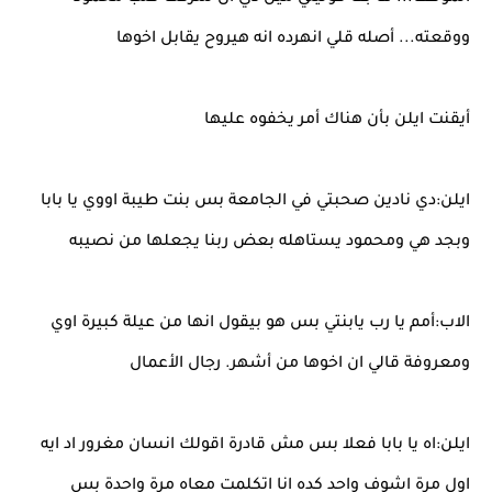
ووقعته... أصله قلي انهرده انه هيروح يقابل اخوها
أيقنت ايلن بأن هناك أمر يخفوه عليها
ايلن:دي نادين صحبتي في الجامعة بس بنت طيبة اووي يا بابا
وبجد هي ومحمود يستاهله بعض ربنا يجعلها من نصيبه
الاب:أمم يا رب يابنتي بس هو بيقول انها من عيلة كبيرة اوي
ومعروفة قالي ان اخوها من أشهر. رجال الأعمال
ايلن:اه يا بابا فعلا بس مش قادرة اقولك انسان مغرور اد ايه
اول مرة اشوف واحد كده انا اتكلمت معاه مرة واحدة بس