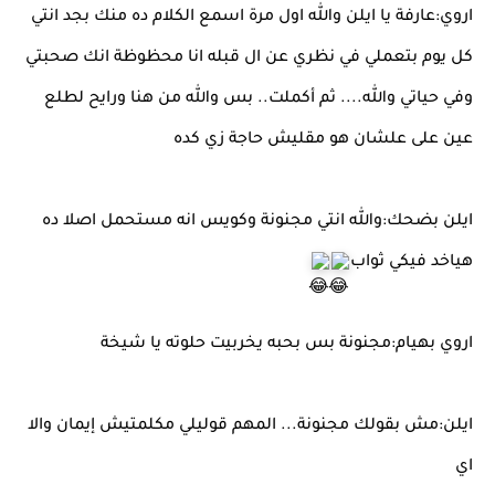
اروي:عارفة يا ايلن والله اول مرة اسمع الكلام ده منك بجد انتي
كل يوم بتعملي في نظري عن ال قبله انا محظوظة انك صحبتي
وفي حياتي والله.... ثم أكملت.. بس والله من هنا ورايح لطلع
عين على علشان هو مقليش حاجة زي كده
ايلن بضحك:والله انتي مجنونة وكويس انه مستحمل اصلا ده
هياخد فيكي ثواب
اروي بهيام:مجنونة بس بحبه يخربيت حلوته يا شيخة
ايلن:مش بقولك مجنونة... المهم قوليلي مكلمتيش إيمان والا
اي