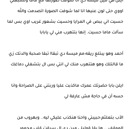
ايلن:هي مين ميسة دي انا شوفت صورتها مع ماما وتشبهني
اووي حتى لون عنيها انا لما شوفت الصورة اتصدمت والله
حسيت اني ببص في المرايا وحسيت بشعور غريب اوي بس لما
سألت ماما حسيت. إنها بتتهرب مني لي يابابا
أحمد وهو يبتلع ريقه:مم ميسة دي تبقاا تبقا صحبة والدتك زي
ما قالتلك وهو هتتهرب منك لي انتي بس ال بتشغلي دماغك
ايلن:بابا حضرتك عمرك ماكذبت عليا وربتني على الصراحة وانا
حسه أن في حاجة مش عارفة لي
الأب بتعلثم:حبيبتي واحنا هنكذب عليكي ليه.. وبهروب من
الموقف... ها بقا قوليلي مين دي ال سرقت قلب محمود