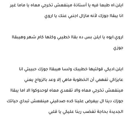
ايلن:اه طبعا فيه يا أستاذة مينفعش تخرجي معاه يا ماما غير
انا يبقاا جوزك لأنه مازال اجنبي عنك يا اروي
اروي:ايوه يا ايلن بس ده بقاا خطيبي وكلها كام شهر وهيبقاا
جوزي
ايلن:اديكي قولتيها خطيبك ولسا هيبقاا جوزك حبيبتي انا
عايزاكي تفهمي أن الخطوبة ماهي إلا وعد بالزواج يعني
مينفعش تخرجي معاه والا تقعدي معاه لوحدوكوا الا اما يبقاا
جوزك دينا ال بيفرض علينا كده صدقيني مينفعش تبداي حياتك
الجديدة بحاجة تغضب ربنا عليكي يا قلبي