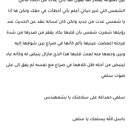
بين ضلوعه يعتذر لها يقول لها بأني عدت من أجلك فأنتي
الشمس التي تنير حياتي أعلم بأني أخطأت في حقك ولكن ها أنا
يا شمسي عدت من جديد ولكن كان لسانه عقد عن الحديث عند
رؤيتها شعرت شمس بأن قلبها يكاد يقفز من صدرها من شدة
فرحته اغمضت عينيها بألم كأنها في صراع بين شوقها إليه
وبين وجعها منه لعنت قلبها هذا الذي مازال ينبض له وكأنه عاد
لينبض من أجله ظل كلاهما في صراع مع نفسه لم يفق إلى على
صوت سلمي
سلمي:حمدلله على سلامتك يا بشمهندس
باسل:الله يسلمك يا سلمى