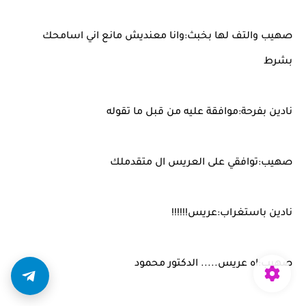
صهيب والتف لها بخبث:وانا معنديش مانع اني اسامحك
بشرط
نادين بفرحة:موافقة عليه من قبل ما تقوله
صهيب:توافقي على العريس ال متقدملك
نادين باستغراب:عريس!!!!!!
صهيب:اه عريس..... الدكتور محمود