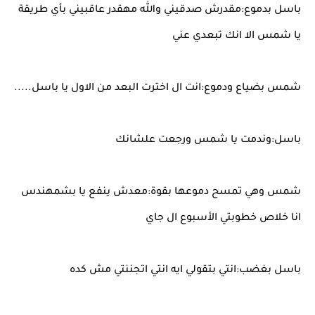
باسل بدموع:مقدرش صدقيني والله مهقدر عاقبيني بأي طريقة
يا شمس الا انك تبعدي عني
شمس بضياع ودموع:انت ال اخترت البعد من الاول يا باسل.....
باسل:وندمت يا شمس ورجعت علشانك
شمس وهي تمسح دموعها بقوة:معدش ينفع يا بشمهندس
انا خلاص خطوبتي الأسبوع ال جاي
باسل بغضب:انتي بتقولي ايه انتي اتجننتي مش كده