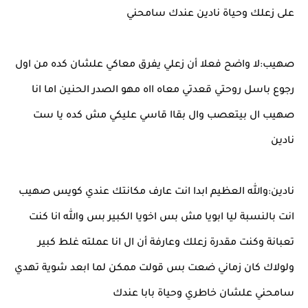
على زعلك وحياة نادين عندك سامحني
صهيب:لا واضح فعلا أن زعلي يفرق معاكي علشان كده من اول
رجوع باسل روحتي قعدتي معاه ااه مهو الصدر الحنين اما انا
صهيب ال بيتعصب وال بقاا قاسي عليكي مش كده يا ست
نادين
نادين:والله العظيم ابدا انت عارف مكانتك عندي كويس صهيب
انت بالنسبة ليا ابويا مش بس اخويا الكبير بس والله انا كنت
تعبانة وكنت مقدرة زعلك وعارفة أن ال انا عملته غلط كبير
ولولاك كان زماني ضعت بس قولت ممكن لما ابعد شوية تهدي
سامحني علشان خاطري وحياة بابا عندك