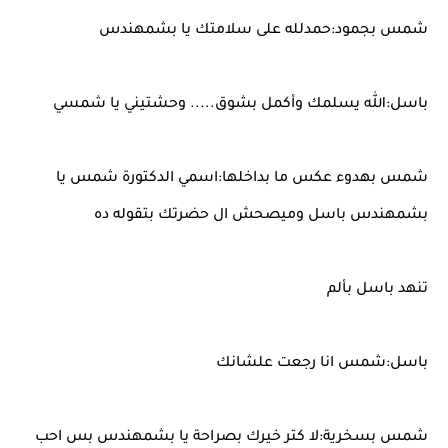
شمس بجمود:حمدلله على سلامتك يا بشمهندس
باسل:الله يسلمك وأكمل بشوق..... وحشتيني يا شمسي
شمس بهدوء عكس ما بداخلها:اسمي الدكتورة شمس يا
بشمهندس باسل وميصحش ال حضرتك بتقوله ده
تنهد باسل بألم
باسل:شمس انا رجعت علشانك
شمس بسخرية:لا كتر خيرك بصراحة يا بشمهندس بس احب