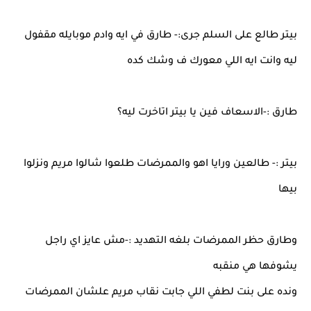
بيتر طالع على السلم جرى:- طارق في ايه وادم موبايله مقفول
ليه وانت ايه اللي معورك ف وشك كده
طارق :-الاسعاف فين يا بيتر اتاخرت ليه؟
بيتر :- طالعين ورايا اهو والممرضات طلعوا شالوا مريم ونزلوا
بيها
وطارق حظر الممرضات بلغه التهديد :-مش عايز اي راجل
يشوفها هي منقبه
ونده على بنت لطفي اللي جابت نقاب مريم علشان الممرضات