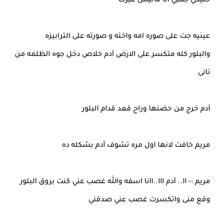
خليكي جمبي انا ماليش غيرك
عينيه جت على صوره امه واخته و صورته على الترابيزه
والبلور كله متكسر على الارض آدم خلاص دخل جوه الظلمه من
تانى
آدم خرج من حضنها وراح قعد قدام البلور
مريم خافت لانها اول مره تشوف آدم بشكله ده
مريم :- اا.. آدم ااا..اانا اسفه والله غصب عني كنت بروق البلور
وقع منى واتكسرت غصب عني صدقني