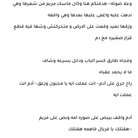
وعلا صوته:- هدفنكم هنا وكان ماسك مريم من شعرها وهي
ندهت عليه واغمى عليها بعدها وهي واقفه
وزقها بعيد وقعت على الارض و متحركتش وشها فيه قطع
قزاز صغيره مع دم
وفجاه طارق كسر الباب ودخل بسرعه وشاف
ما لا يحمد عقباه
راح جري على آدم:- انت عملت ايه يا مجنون وزعق:- آدم انت
عملت ايه
آدم واقف بيبص على صوره امه وبص على مريم
:-هقتلك يا فريال فاهمه هقتلك