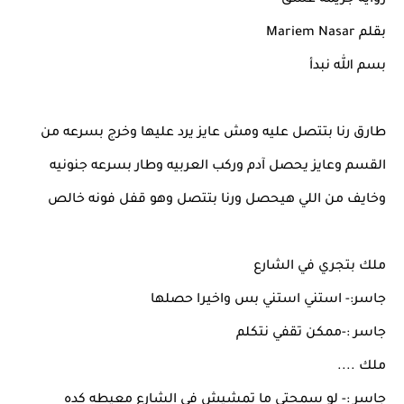
رواية جريمة عشق
بقلم Mariem Nasar
بسم الله نبدأ
طارق رنا بتتصل عليه ومش عايز يرد عليها وخرج بسرعه من
القسم وعايز يحصل آدم وركب العربيه وطار بسرعه جنونيه
وخايف من اللي هيحصل ورنا بتتصل وهو قفل فونه خالص
ملك بتجري في الشارع
جاسر:- استني استني بس واخيرا حصلها
جاسر :-ممكن تقفي نتكلم
ملك ....
جاسر :- لو سمحتي ما تمشيش في الشارع معيطه كده