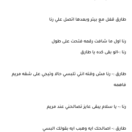
طارق قفل مع بيتر وبعدها اتصل علي رنا
رنا اول ما شافت رقمه فتحت على طول
رنا :-الو بقى كده يا طارق
طارق :- رنا مش وقته انتي تلبسي حالا وتيجي على شقه مريم
فاهمه
رنا :- يا سلام يبقى عايز تصالحني عند مريم
طارق :- اصالحك ايه وهبب ايه بقولك البسي