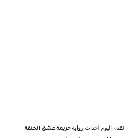
م اليوم احداث
ر
واية
نقد
جريمة عشق الحلقة