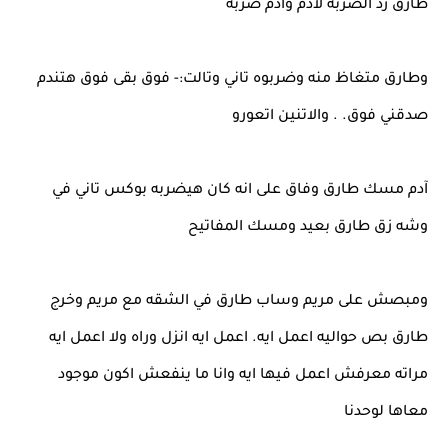
طارق رد الضربه لادم وآدم ضربه
وطارق متغاظ منه وضربوه تاني وتالت:- فوق بقى فوق هتندم
صدقني فوق. . والاتنين اتعورو
آدم مسك طارق وفاق على انه كان هيضربه بوكس تاني في
وشه زق طارق بعيد ومسك المفاتيح
ومبصش على مريم وساب طارق في الشقه مع مريم وخرج
طارق بص حواليه اعمل ايه. اعمل ايه انزل وراه ولا اعمل ايه
مراته معرفش اعمل فيها ايه وانا ما ينفعش اكون موجود
معاها لوحدنا