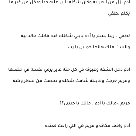
آدم نزل من العربيه وكان شكله باين عليه جدا ودخل من غير ما
يكلم لطفي
لطفي . ربنا يستر يا آدم يابني شكلك كده قابلت خالد بيه
والست ملك هاتها جمايل يا رب
آدم دخل الشقه وعيونه في كل حته عايز يرمي نفسه في حضنها
ومريم خرجت وقابلته شافت شكله واتخضت من منظر وشه
مريم :-مالك يا آدم . مالك يا حبيبي؟؟
آدم واقف مكانه و مريم هي اللي راحت لعنده