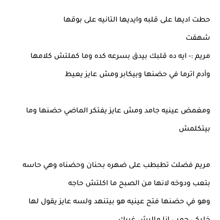
حطت اديها على قلبه وايديها التانيه على بوقها
شهقت
مريم :- ايه ده قلبك بيدق بسرعه كده وما كملتش كلامها
وآدم اترما في حضنها وبيكابر ومش عايز يعيط
ومغمض عينيه جامد ومش عايز يفتكر الماضي حضنها وما
بيتكلمش
مريم فضلت تطبطب على ضهره بحنان وحضناه وهي حاسه
بتعب ودوخه لانها من الصبح ما اكلتش حاجه
وهو في حضنها فتح عينيه هو بيتنهد ولسه عايز يقول لها