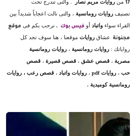
من
روايات مريم نصار
. والتى تندرج تحت
17
تصنيف
روايات رومانسية
، والتى نالت اعجاباً شديداً بين
القراء سواء
واتباد
أو
.
نرحب بكم فى
فيس بوك
موقع
عشاق
روايات
موقعنا ، هنا سوف تجد كل
مجنونة
رواياتك :
روايات رومانسية
،
روايات رومانسية
مصرية
،
قصص عشق
،
قصص قصيرة
،
قصص
حب
،
روايات pdf
،
روايات واتباد
،
قصص رعب ، روايات
رومانسية كوميدية .