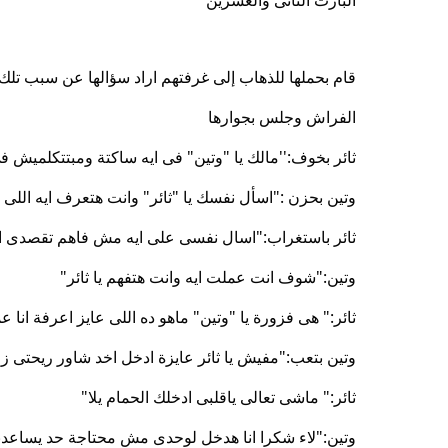
البارت الثانى والعشرين
قام بحملها للذهاب إلى غرفتهم اراد سؤالها عن سبب تلك
الفراش وجلس بجوارها
ثائر بخوف:''مالك يا "وتين" فى ايه ساكتة ومبتتكلميش
وتين بحزن :"اسأل نفسك يا "ثائر" وانت هتعرف ايه الل
ثائر باستغراب:"اسال نفسى على ايه مش فاهم تقصدى اي
وتين:"شوف انت عملت ايه وانت هتفهم يا ثائر"
ثائر:" هى فزورة يا "وتين" ماهو ده اللى عايز اعرفة انا
وتين بتعب:"مفيش يا ثائر عايزة ادخل اخد شاور ريحتى
ثائر:" ماشى تعالى ياقلبى ادخلك الحمام يلا"
وتين:"لاء شكرا انا هدخل لوحدى مش محتاجة حد يساعدن