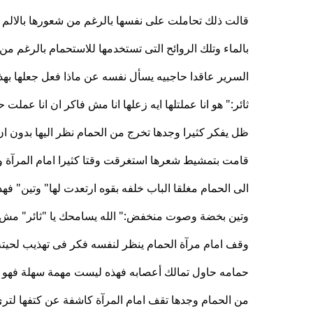
قالت ذلك تحاملت على نفسها بالرغم من شعورها بالال
بالماء وتلك الروائح التى تستخدمها للاستحمام بالرغم من 
السرير عاقدا حاجبيه يسأل نفسه عن ماذا فعل جعلها بهذ
ثائر:" هو انا عملتلها ايه زعلها انا مش فاكر ان انا عملت
ظل يفكر كثيرا وجدها تخرج من الحمام نظر اليها بدون ان 
قامت بتمشيط شعرها استغرقت وقتا كثيرا امام المرآة و
الى الحمام مغلقا الباب خلفه بقوه ارتعدت لها" وتين" فهذ
وتين بخضة وصوت منخفض:" الله يسامحك يا "ثائر" مش ه
وقف امام مرآة الحمام ينظر لنفسه فكر فى تهذيب لحيته قليل
حمامه حاول تمالك أعصابه فهذه ليست مهمة سهلة فهو يخ
من الحمام وجدها تقف امام المرآة كاشفة عن كتفها لترى 