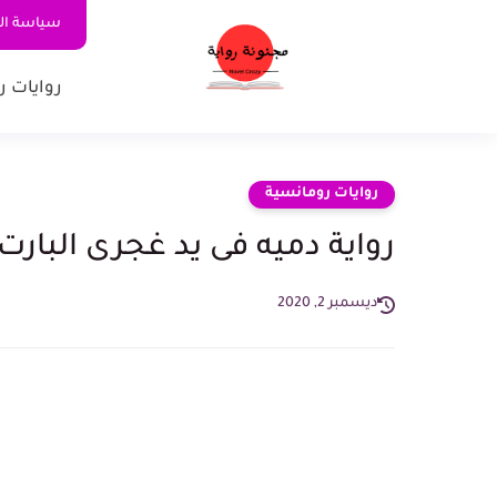
سياسة ا
روايات ر
روايات رومانسية
رواية دميه فى يد غجرى البار
ديسمبر 2, 2020