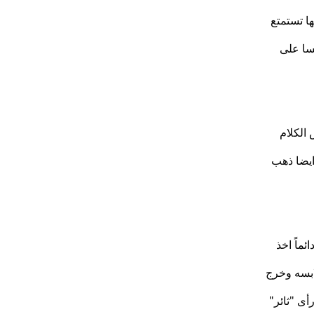
ا تستمتع
لسا على
 الكلام
ايضا ذهب
ئماً اخذ
ابسه وخرج
أى "ثائر"