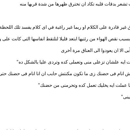
تت تشعر بدقات قلبه تكاد ان تخترق ظهرها من شدة قربها منه
غير قادرة على الكلام او ربما غير راغبة في اى كلام يفسد تلك اللحظة 
 بسبب نقص الهواء من رئتيها ابتعد قليلا لتلتقط انفاسها التى كانت على
بى الا ان يعودوا الى العناق مرة أخرى
لت ايه علشان تزعلى منى وتعملى كده وتردى عليا بالشكل ده"
يش انام فى حضنك زى ما تكون مكنتش حابب ان انا انام فى حضنك حت
ا عملت ايه يخليك تعمل كده وتحرمنى من حضنك"
ينى"