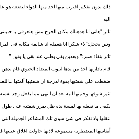
ذلك بدون تفكير اقترب منها اخذ منها الدواء ليضعه هو
اليه
ثائر:"هاتى انا هدهنلك مكان الجرح مش هتعرفى يا حبيبتى
وتين بخجل:"لاء شكرا انا هعمله انا شايفة مكانه فى المر
ثائر بنفاذ صبر:" وبعدين بقى بطلى عند بقى يا وتين "
قام بادارتها اخذ من يدها انبوب المضاد الحيوي قام بده
ضغطت على شفتيها بقوة لدرجة ان شفتيها ألمتها ...اللع
تثير شوقها وحنينها اليه بعد ان انتهى مما يفعل وجد نفسه
يكفى ما تفعله بها لمسة يده ظل يمرر شفتيه على طول عنق
عقلها ولا تفكر فى شئ سوى تلك المشاعر الجميلة التى 
أنفاسها المضطربة مسموعه لاذنها حاولت اغلاق عينيها فى