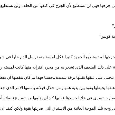
 على جرحها فهى لن تستطيع لأن الجرح فى كتفها من الخلف ولن تستطيع
"
اية كويس"
ن جرحها لم تستطيع الجمود كثيرا فكل لمسة منه ترسل الدم حارا فى شراي
نة على ذلك الضعف الذى تشعر به من مجرد اقترابه منها كانت لمسته رق
 ينحنى على عنقها يقبلها برقة شديدة ..حسنا فهذا ما كان ينقصها ان يفعل
ها يحيطها بقوة بين يديه همهم من خلال قبلاته باسمها الامر الذى جعل
صارت تسرى فى خلايا جسدها فقلبها كاد ان يؤلمها من تصارع نبضاته 
 وجه تلك الموجة العاتية من الاشتياق التى ضربتها بقوة ولكن كيف ان