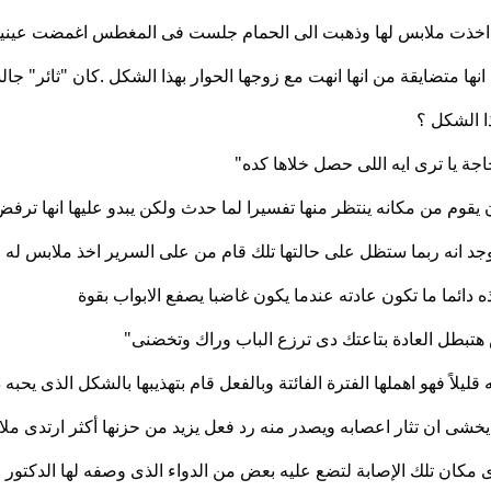
م اخذت ملابس لها وذهبت الى الحمام جلست فى المغطس اغمضت عينيه
انها متضايقة من انها انهت مع زوجها الحوار بهذا الشكل .كان "ثائر" جا
ا الشكل ؟
 حاجة يا ترى ايه اللى حصل خلاها كده"
يقوم من مكانه ينتظر منها تفسيرا لما حدث ولكن يبدو عليها انها ترفض
جد انه ربما ستظل على حالتها تلك قام من على السرير اخذ ملابس له 
ه دائما ما تكون عادته عندما يكون غاضبا يصفع الابواب بقوة
تبطل العادة بتاعتك دى ترزع الباب وراك وتخضنى"
اً فهو اهملها الفترة الفائتة وبالفعل قام بتهذيبها بالشكل الذى يحبه دا
شى ان تثار اعصابه ويصدر منه رد فعل يزيد من حزنها أكثر ارتدى مل
مكان تلك الإصابة لتضع عليه بعض من الدواء الذى وصفه لها الدكتور ر