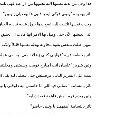
هذا وهى بين يديه يضمها اليه يحتويها بين ذراعيه فهى با
ثائر بهمهمة:"وتينى فيكى ايه يا قلبى ها بوصيلى ياوتين"
وجدت نفسها تلتفت إليه تضع يدها حول عنقه تبادله العناق 
التى تعيشها الآن حتى وصل بها الامر انها كادت ان تختنق
تنتهى ظلت تتنفس بقوة محاولة تهدئة نفسها قليلاً ولكنه آ
ثائر بعاطفة قوية:"قوليلى كنتى زعلانة منى ليه بقى عم
وتين بتبرير:"علشان انت امبارح قومت وسيبتنى ومخلتن
نمت على السرير التانى مرضيتش حتى تبصلى ليه بقى ان
ثائر بابتسامة:"عملتى فيا اللى انا حاسس بيه دلوقتى يا وت
وتين بعدم فهم:"مش فاهمة قصدك ايه"
ثائر بابتسامة:"هفهمك يا وتينى حاضر"