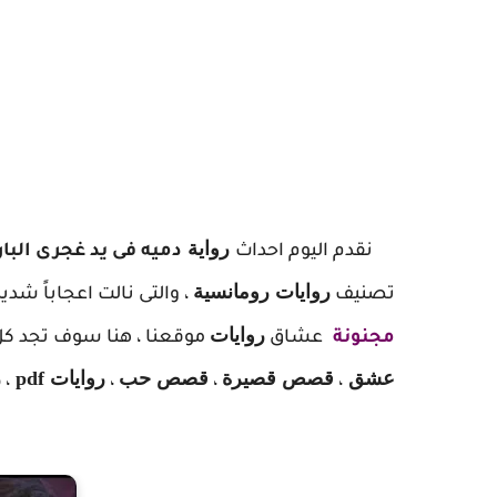
ر
واية
نقدم اليوم احداث
دميه فى يد غجرى البا
روايات رومانسية
تصنيف
، والتى نالت اعجاباً شديد
روايات
مجنونة
عشاق
موقعنا ، هنا سوف تجد كل 
عشق
قصص قصيرة
قصص حب
روايات pdf
ر
،
،
،
،