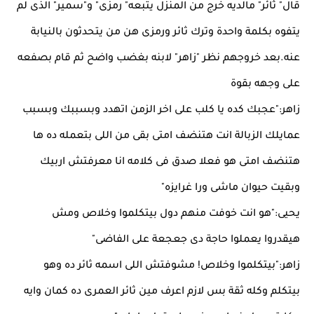
قال" ثائر" مالديه خرج من المنزل يتبعه" رمزى" و"سمير" الذى لم
يتفوه بكلمة واحدة وترك ثائر ورمزى هن من يتحدثون بالنيابة
عنه.بعد خروجهم نظر "زاهر" لابنه بغضب واضح ثم قام بصفعه
على وجهه بقوة
زاهر:"عجبك كده يا كلب على اخر الزمن اتهدد وبسببك وبسبب
عمايلك الزبالة انت هتنضف امتى بقى من اللى بتعمله ده ها
هتنضف امتى هو فعلا صدق فى كلامه انا معرفتش اربيك
وبقيت حيوان ماشى ورا غرايزه"
يحيى:"هو انت خوفت منهم دول بيتكلموا وخلاص ومش
هيقدروا يعملوا حاجة دى جعجعة على الفاضى"
زاهر:"بيتكلموا وخلاص! مشوفتش اللى اسمه ثائر ده وهو
بيتكلم وكله ثقة بس لازم اعرف مين ثائر العمرى ده كمان وايه