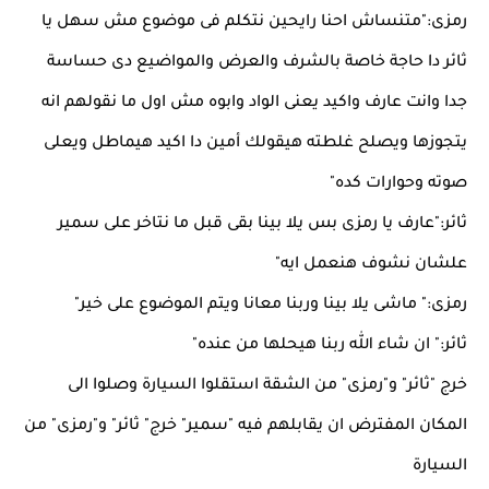
رمزى:"متنساش احنا رايحين نتكلم فى موضوع مش سهل يا
ثائر دا حاجة خاصة بالشرف والعرض والمواضيع دى حساسة
جدا وانت عارف واكيد يعنى الواد وابوه مش اول ما نقولهم انه
يتجوزها ويصلح غلطته هيقولك أمين دا اكيد هيماطل ويعلى
صوته وحوارات كده"
ثائر:"عارف يا رمزى بس يلا بينا بقى قبل ما نتاخر على سمير
علشان نشوف هنعمل ايه"
رمزى:" ماشى يلا بينا وربنا معانا ويتم الموضوع على خير"
ثائر:" ان شاء الله ربنا هيحلها من عنده"
خرج "ثائر" و"رمزى" من الشقة استقلوا السيارة وصلوا الى
المكان المفترض ان يقابلهم فيه "سمير" خرج" ثائر" و"رمزى" من
السيارة