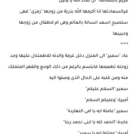
مريم بابتسامة:" ان شاء الله يا وتين"
فيالسعادتها اذا أكرمها الله بذرية من زوجها "رمزى" فهى
ستصبح اسعد انسانة بالعالم وهى ام لاطفال من زوجها
وحبيبها
*"*"*
عاد "سمير" الى المنزل دخل غرفة والدته للاطمئنان عليها وجد
زوجته تطعمها فابتسم بالرغم من ذلك الوجع والقهر المتملك
منه ومن قلبه على الحال الذى وصلوا اليه
سمير:"السلام عليكم"
أميرة:"وعليكم السلام"
سمير:"عاملة ايه يا امى النهاردة"
عايدة:"الحمد لله يا ابنى نحمد ربنا"
أميرة:"عملتوا ايه يا سمير"