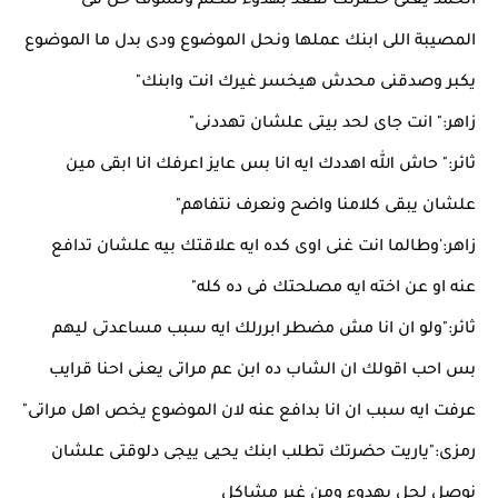
الحمد يعنى حضرتك تقعد بهدوء نتكلم ونشوف حل فى
المصيبة اللى ابنك عملها ونحل الموضوع ودى بدل ما الموضوع
يكبر وصدقنى محدش هيخسر غيرك انت وابنك"
زاهر:" انت جاى لحد بيتى علشان تهددنى"
ثائر:" حاش الله اهددك ايه انا بس عايز اعرفك انا ابقى مين
علشان يبقى كلامنا واضح ونعرف نتفاهم"
زاهر:'وطالما انت غنى اوى كده ايه علاقتك بيه علشان تدافع
عنه او عن اخته ايه مصلحتك فى ده كله"
ثائر:"ولو ان انا مش مضطر ابررلك ايه سبب مساعدتى ليهم
بس احب اقولك ان الشاب ده ابن عم مراتى يعنى احنا قرايب
عرفت ايه سبب ان انا بدافع عنه لان الموضوع يخص اهل مراتى"
رمزى:"ياريت حضرتك تطلب ابنك يحيى ييجى دلوقتى علشان
نوصل لحل بهدوء ومن غير مشاكل