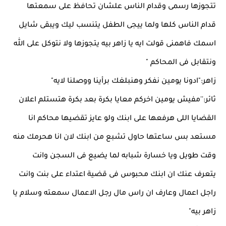
تتجوزها رسمى وقدام الناس علشان تحافظ على سمعتها
قدام الناس كلها ولما ييجى الطفل يتنسب ليك ويبقى شايل
اسمك فاهمنى قولت ايه يا زاهر بيه يتجوزها ولا نتوكل على الله
ونتقابل فى المحاكم "
زاهر:"ادونا يومين نفكر وهنبلغك برأينا ووصلنا لايه"
ثائر:''مفيش يومين اخركم معايا بكرة بعد بكرة هتستلم اعلان
القضايا اللى هرفعها على ابنك ولو عايز تقضيها محاكم انا
مستعد بس ساعتها حاول تشبع من ابنك لان انا هحرمك منه
وقت طويل ويا خسارة شبابه لما يضيع فى السجن وانت
يتعرف عنك ان ابنك محبوس فى قضية اعتداء على بنت وانت
راجل اعمال وعارف ان راس مال رجل الاعمال سمعته وسلام يا
زاهر بيه"