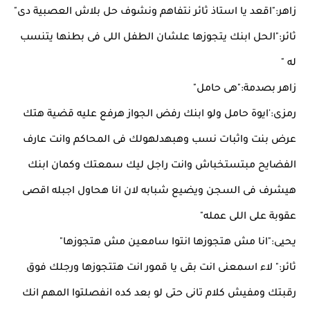
زاهر:"اقعد يا استاذ ثائر نتفاهم ونشوف حل بلاش العصبية دى"
ثائر:"الحل ابنك يتجوزها علشان الطفل اللى فى بطنها يتنسب
له "
زاهر بصدمة:"هى حامل"
رمزى:'ايوة حامل ولو ابنك رفض الجواز هرفع عليه قضية هتك
عرض بنت واثبات نسب وهبهدلهولك فى المحاكم وانت عارف
الفضايح مبتستخباش وانت راجل ليك سمعتك وكمان ابنك
هيشرف فى السجن ويضيع شبابه لان انا هحاول اجبله اقصى
عقوبة على اللى عمله"
يحيى:"انا مش هتجوزها انتوا سامعين مش هتجوزها"
ثائر:" لاء اسمعنى انت بقى يا قمور انت هتتجوزها ورجلك فوق
رقبتك ومفيش كلام تانى حتى لو بعد كده انفصلتوا المهم انك