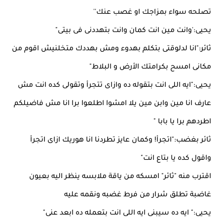
تصلحه سواء بمزاجك او غصب عنك''
يحيى:'وانت مين انت كمان وانت بتهددنى فى بيتى"
ثائر:"انا لدلوقتى بتكلم بهدوء ومش بهددك متخلنيش اقوم من
مكانى امسح بكرامتك الأرض و البلاط"
يحيى:"ايه اللى انت بتقوله ده وازاى تتجرأ وتقولى كده انت مش
عارف انا مين وابن مين يلا امشوا اطلعوا برا انا مش فاضيلكم
اطردهم برا يا بابا "
ثائر بغضب:"اتجرأ! وكمان عايز تطردنا انا هوريك ازاى اتجرأ
واقول كده يا بتاع انت"
اقترب منه "ثائر" امسكه من ياقة ملابسه ينظر اليه بعيون
غاضبة تطلق شرار من فرط غضبه ونقمه عليه
يحيى:" ايه ده سيبنى ايه اللى انت بتعمله ده ابعد عنى"