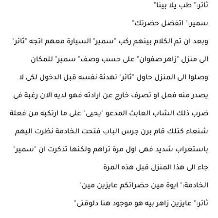
ثائر:" طب يلا بينا"
سمير:" اتفضل حضرتك"
وبعد ان تم الكلام بينهم ركب "سمير" السيارة معهم اتجه "ثائر"
الى منزل "زاهر صفوان" على حسب وصف" سمير" للمكان
وصلوا الى المنزل حاول "ثائر" تهدئة نفسه قبل الدخول لكى لا
يصدر منه فعل او تصرف خارج عن ارادته فهو لديه الان رغبة فى
ضرب ذلك الشاب العابث المدعو "يحيى" على ما ارتكبه من فعلة
شنعاء كتلك قام برن جرس الباب فتحت الخادمة نظرت اليهم
باستغراب شديد فهى اول مرة تراهم ولكنها تذكرت ان "سمير"
جاء الى هذا المنزل قبل هذه المرة
الخادمة:" ايوة مين حضراتكم عايزين مين"
ثائر:" عايزين زاهر بيه هو موجود هنا دلوقتى"