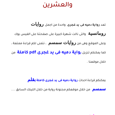
والعشرين
روايات
تعد
رواية دميه فى يد غجرى
واحدة من اجمل
رومانسية
والتى نالت شهرة كبيرة على صفحتنا على الفيس بوك
روايات سمسم
وعلى الموقع وهى من
، نتمنى لكم قراءة ممتعة ،
واية دميه فى يد غجرى pdf كاملة
كما يمكنكم تنزيل
ر
من
خلال موقعنا .
بقلم
يمكنكم قراءة احداث
رواية
دميه فى يد غجرى كاملة
سمسم
من خلال موقعكم مجنونة رواية من خلال اللينك السابق ....