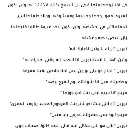
فى اخذ زوجها منها فهى لن تسمح بذلك ف"ثائر" لها ولن يكون
لغيرها فهو زوجها وحبيبها ومعشوقها ووالد طفلها الذى
تحمله الآن في احشاءها ولن يكون لاحد غيرها طالما قلبها ما
زال ينبض بحبه وعشقه
نورين:"ازيك يا وتين اخبارك ايه"
وتين:"اهلا يا انسة نورين انا الحمد لله وانتى اخبارك ايه"
نورين:" تمام قوليلى نورين بس احنا خلاص بقينا معرفة
وحضرتك مين انا شوفتك يوم الفرح برضه"
مريم:"انا مريم ابقى بنت اخو جوزها "
نورين:"اه انتى بنت اخو ثائر بنت المرحوم العميد رؤوف العمرى"
مريم:'ايوة بس حضرتك تعرفى بابا منين"
نورين:"بابى هو اللى حكالى عنه قالى انهم كانوا اصحاب قوى