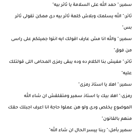
سمير:" حمد الله على السلامة يا ثائر بيه"
ثائر:" الله يسلمك وبلاش كلمة ثائر بيه دى ممكن تقولى ثائر
بس"
سمير:" والله انا مش عارف اقولك ايه انتوا جميلكم على راسى
من فوق"
ثائر:" مفيش بنا الكلام ده وده يبقى رمزى المحامى اللى قولتلك
عليه"
سمير:" اهلا يا استاذ رمزى"
رمزى:" اهلا بيك يا استاذ سمير ومتقلقش ان شاء الله
الموضوع يخلص ودى ولو هن عملوا حاجة انا اعرف اجبلك حقك
منهم بالقانون"
سمير بأمل:" ربنا ييسر الحال ان شاء الله"