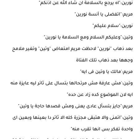
نورين:"اه يرجع بالسلامة ان شاء الله عن اذنكم"
مريم:''اتفضلى يا آنسة نورين"
نورين:"سلام عليكم"
وتين:"وعليكم السلام ومع السلامة يا نورين"
بعد ذهاب "نورين" لاحظت مريم امتعاض "وتين" وتغير ملامح
وجهها بعد ذهاب تلك الفتاة
مريم:'مالك يا وتين فى ايه"
وتين:'مش عارفة مش مرتحالها بتسال على ثائر ليه عايزة منه
ايه لان الموضوع كده زاد عن حده"
مريم:"جايز بتسأل عادى يعنى ومش قصدها حاجة يا وتين"
وتين:"اتمنى والا هتبقى مجزرة كله الا ثائر دا بعينها وبعين اى
واحدة تفكر بس انها تقرب منه"