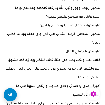
سمير:"روحنا وجوز وتين الله يباركله كلمهم وهددهم لو ما
اتجوزهاش هو هيرفع عليهم قضية"
عايدة:"واحنا حمل قضايا ومحاكم يا ابنى"
سمير:"المحامى قريبه الشاب اللى كان جاى معاه يوم ما خطب
وتين"
عايدة:"ربنا يصلح الحال"
قالت ذلك وبكت بكت على فتاة كانت تنتظر يوم زفافها بشوق
الأم ولكنها الآن تذرف الدموع حزنا وخجلا على الحال الذى وصلت
اليه هى وابنتها
أميرة:"اهدى يا حماتى وخدى علاجك وارتاحى شوية على ما
احضرالاكل لسمير"
عايدة:"تسلمى يا ابنتى وسامحينى على اى حاجة عملتها معاكى"