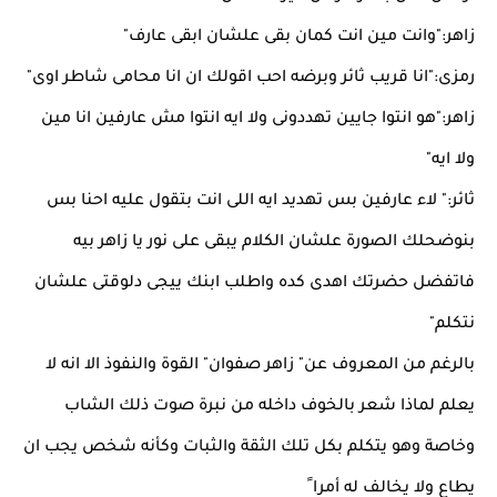
زاهر:"وانت مين انت كمان بقى علشان ابقى عارف"
رمزى:"انا قريب ثائر وبرضه احب اقولك ان انا محامى شاطر اوى"
زاهر:"هو انتوا جايين تهددونى ولا ايه انتوا مش عارفين انا مين
ولا ايه"
ثائر:" لاء عارفين بس تهديد ايه اللى انت بتقول عليه احنا بس
بنوضحلك الصورة علشان الكلام يبقى على نور يا زاهر بيه
فاتفضل حضرتك اهدى كده واطلب ابنك ييجى دلوقتى علشان
نتكلم"
بالرغم من المعروف عن" زاهر صفوان" القوة والنفوذ الا انه لا
يعلم لماذا شعر بالخوف داخله من نبرة صوت ذلك الشاب
وخاصة وهو يتكلم بكل تلك الثقة والثبات وكأنه شخص يجب ان
يطاع ولا يخالف له أمرا ً