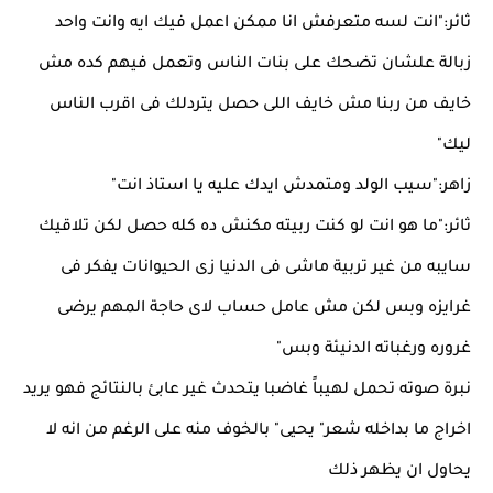
ثائر:"انت لسه متعرفش انا ممكن اعمل فيك ايه وانت واحد
زبالة علشان تضحك على بنات الناس وتعمل فيهم كده مش
خايف من ربنا مش خايف اللى حصل يتردلك فى اقرب الناس
ليك"
زاهر:"سيب الولد ومتمدش ايدك عليه يا استاذ انت"
ثائر:"ما هو انت لو كنت ربيته مكنش ده كله حصل لكن تلاقيك
سايبه من غير تربية ماشى فى الدنيا زى الحيوانات يفكر فى
غرايزه وبس لكن مش عامل حساب لاى حاجة المهم يرضى
غروره ورغباته الدنيئة وبس"
نبرة صوته تحمل لهيباً غاضبا يتحدث غير عابئ بالنتائج فهو يريد
اخراج ما بداخله شعر" يحيى" بالخوف منه على الرغم من انه لا
يحاول ان يظهر ذلك