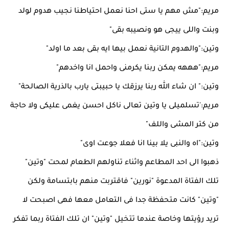
مريم:"مش مهم يا ستى احنا نعمل احتياطنا نجيب هدوم لولد
وبنت واللى ييجى هو ونصيبه بقى"
وتين:"والهدوم التانية نعمل بيها ايه بقى بعد ما اولد"
مريم:"هههه يمكن ربنا يكرمنى واحمل انا واخدهم"
وتين:" ان شاء الله ربنا يرزقك يا حبيبتى يارب بالذرية الصالحة"
مريم:'تسلميلى يا وتين تعالى ناكل احسن يغمى عليكى ولا حاجة
من كتر المشى واللف"
وتين:"اه والنبى يلا بينا انا فعلا جوعت اوى"
ذهبوا الى احد المطاعم واثناء تناولهم الطعام لمحت "وتين"
تلك الفتاة المدعوة "نورين" فاقتربت منهم بابتسامة ولكن
"وتين" كانت متحفظة جدا فى التعامل معها فهى اصبحت لا
تريد رؤيتها وخاصة عندما تتخيل "وتين" ان تلك الفتاة ربما تفكر