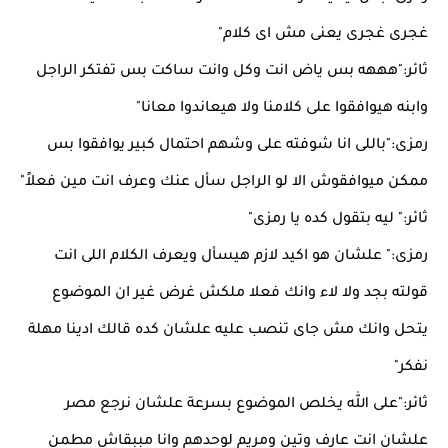
غجرى غجرى يعنى مش اى كلام"
ثائر:"هههه بس ياض انت وكل وانت ساكت بس تفتكر الراجل
وابنه هيوافقوا على كلامنا ولا هيعاندوا معانا"
رمزى:"باللى انا شوفته على وشهم احتمال كبير يوافقوا بس
ممكن ميوافقوش الا لو الراجل سأل عنك وعرف انت مين فعلاً"
ثائر:" ليه بتقول كده يا رمزى"
رمزى:" علشان هو اكيد لازم هيسأل ويعرف الكلام اللى انت
قولته بجد ولا لاء وانك فعلا ملكش غرض غير ان الموضوع
يتحل وانك مش جاى تنصب عليه علشان كده قالك ادينا مهلة
نفكر"
ثائر:"على الله يخلص الموضوع بسرعة علشان نرجع مصر
علشان انت عارف وتين ومريم لوحدهم وانا مببقاش مطمن