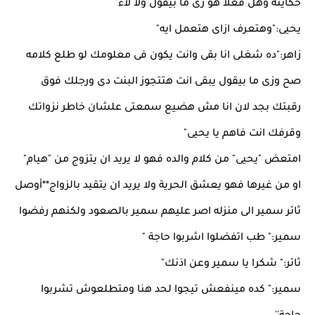
حكايته وهل فعلا هو زى ما بيقول ولا لاء"
يحيى:"وهتعرف ازاى هتعمل ايه"
زاهر:"ده شغلى انا بقى وانت يكون فى معلومك لو طلع كلامه
صح وزى ما بيقول يبقى انت هتتجوز البنت دى ورجلك فوق
رقبتك بجد لان انا مش هضيع سمعتى علشان خاطر نزواتك
وقرفك انت فاهم يا يحيى"
امتعض "يحيى" من كلام والده فهو لا يريد ان يتزوج من "هيام"
او من غيرها فهو يعشق الحرية ولا يريد ان يتقيد بالزواج**أوصل
ثائر سمير الى منزله اصر عليهم سمير بالصعود ولكنهم رفضوا
سمير:" طب اتفضلوا اشربوا حاجة "
ثائر:" شكرا يا سمير وعن اذنك"
سمير:" كده مينفعش تيجوا لحد هنا ومتطلعوش تشربوا