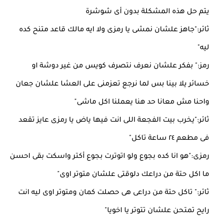
يتم حل هذه المشكلة بدون أى شوشرة
ثائر:"جاهز علشان نمشى يا رمزى ولا ايه مالك قاعد متنح كده
ليه"
رمز:" بفكر علشان نعرف نتصرف كويس من غير دوشة او
خسائر يلا بينا بس لما نرجع تعزمنى على العشا علشان جعان
واحنا مش معانا حد هنا يعملنا اكل ماشى"
ثائر:"يخرب بيت الفجعة اللى انت فيها ياض يا رمزى عايز تقعد
فى مطعم ٢٤ ساعة تاكل"
رمزى:"هو انا كده بجوع ولو اتوترت بجوع أكتر واسكت بقى احسن
ما اكل حتة من دراعك دلوقتى علشان متوتر اوى"
ثائر:" تاكل حتة من دراعى هى حصلت كمان ومتوتر اوى ليه انت
رايح تمتحن علشان تتوتر يا اخويا"