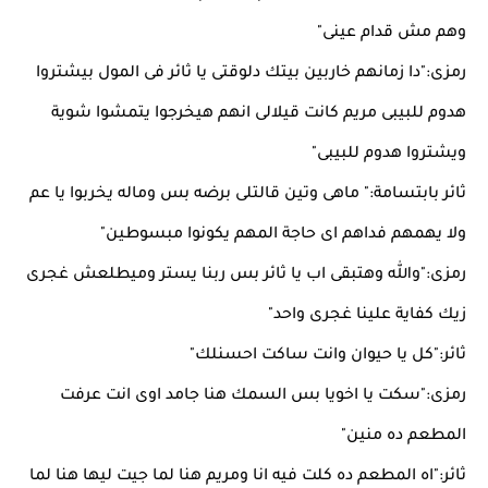
وهم مش قدام عينى"
رمزى:"دا زمانهم خاربين بيتك دلوقتى يا ثائر فى المول بيشتروا
هدوم للبيبى مريم كانت قيلالى انهم هيخرجوا يتمشوا شوية
ويشتروا هدوم للبيبى"
ثائر بابتسامة:" ماهى وتين قالتلى برضه بس وماله يخربوا يا عم
ولا يهمهم فداهم اى حاجة المهم يكونوا مبسوطين"
رمزى:"والله وهتبقى اب يا ثائر بس ربنا يستر وميطلعش غجرى
زيك كفاية علينا غجرى واحد"
ثائر:"كل يا حيوان وانت ساكت احسنلك"
رمزى:"سكت يا اخويا بس السمك هنا جامد اوى انت عرفت
المطعم ده منين"
ثائر:"اه المطعم ده كلت فيه انا ومريم هنا لما جيت ليها هنا لما