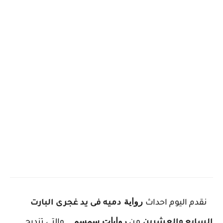
ر
واية
نقدم اليوم احداث
دميه فى يد غجرى البارت
روايات سمسم
السابع والعشرين
من
. والتى تندرج