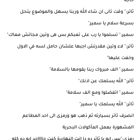
حاجة''
ثائر:" وقت تانى ان شاء الله وربنا يسهل والموضوع يتحل
بسرعة سلام يا سمير"
سمير:" تسلموا يا رب على تعبكم بس هى وتين مجاتش معاك"
ثائر:" لاء وتين مقدرتش اجبها علشان حامل لسه في الاول
وخفت عليها"
سمير:" الف مبروك ربنا يقومها بالسلامة"
ثائر:" الله يسلمك عن اذنك"
سمير:" اتفضلوا ومع الف سلامة"
ثائر:" الله يسلمك يا سمير"
انصرف ثائر بسيارته ثم ذهب هو ورمزى الى احد المطاعم
المشهورة بعمل المأكولات البحرية
رمزى:"بس ايه يا ثائر ده دا انت النهاردة كنت جااااحد ايه ده كله