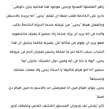
زاهر:'اتفضلوا اقعدوا ويحيى موجود هنا هخليه ينزل دلوقتى"
نادى على الخادمة طلب منها ان تعلم "يحيى" انه يريده بالاسفل
وبالفعل هبط "يحيى" من غرفته عندما اخبرته الخادمة بكلب
والده فى انه يريد ان يراه عندما رآه سمير لا يعرف ماشعوره
فهو يريد ان يقوم من مكانه لكى يضربه فكلما يتخيل ان هذا
الشاب سلب اخته اعز ما تملكه يشعر بغليان الدم فى عروقه
يحيى:"ايوة يا بابا فى ايه ومين دول حضرتك عايزنى ليه"
سمير:"انا اخو هيام فاكرها يا استاذ يحيى ولا عملت عملتك
ونسيتها"
يحيى بتوتر:"هيام مين انا معرفش حد بالاسم ده مين هيام دى
اصلا"
ثائر:"بلاش لف ودوران المستور اتكشف خلاص وغلطك لازم