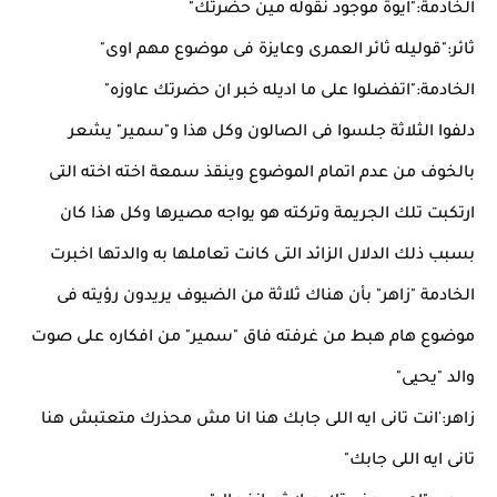
الخادمة:"ايوة موجود نقوله مين حضرتك"
ثائر:"قوليله ثائر العمرى وعايزة فى موضوع مهم اوى"
الخادمة:"اتفضلوا على ما اديله خبر ان حضرتك عاوزه"
دلفوا الثلاثة جلسوا فى الصالون وكل هذا و"سمير" يشعر
بالخوف من عدم اتمام الموضوع وينقذ سمعة اخته اخته التى
ارتكبت تلك الجريمة وتركته هو يواجه مصيرها وكل هذا كان
بسبب ذلك الدلال الزائد التى كانت تعاملها به والدتها اخبرت
الخادمة "زاهر" بأن هناك ثلاثة من الضيوف يريدون رؤيته فى
موضوع هام هبط من غرفته فاق "سمير" من افكاره على صوت
والد "يحيى"
زاهر:'انت تانى ايه اللى جابك هنا انا مش محذرك متعتبش هنا
تانى ايه اللى جابك"