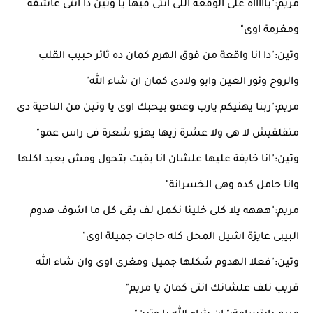
مريم:"ياااااه على الوقعة اللى انتى فيها يا وتين دا انتى عاشقة
ومغرمة اوى"
وتين:"دا انا واقعة من فوق الهرم كمان ده ثائر حبيب القلب
والروح ونور العين وابو ولادى كمان ان شاء الله"
مريم:"ربنا يهنيكم يارب وعمو بيحبك اوى يا وتين من الناحية دى
متقلقيش لا هى ولا عشرة زيها يهزو شعرة فى راس عمو"
وتين:"انا خايفة عليها علشان انا بقيت بتحول ومش بعيد اكلها
وانا حامل كده وهى الخسرانة"
مريم:"هههه يلا كلى خلينا نكمل لف بقى كل ما اشوف هدوم
البيبى عايزة اشيل المحل كله حاجات جميلة اوى"
وتين:"فعلا الهدوم شكلها جميل ومغرى اوى وان شاء الله
قريب نلف علشانك انتى كمان يا مريم"