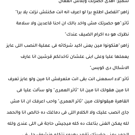
سمير:"اهدى حضرتك وبلاش انفعال"
زاهر:"اتفضل اطلع برا لو اعرف انه انت مكنتش نزلت يلا برا"
ثائر:"هو حضرتك مش واخد بالك ان احنا قاعدين ولا سلامة
نظرك هو ده اكرام الضيف عندك"
زاهر:"هتكونوا مين يعنى اكيد شركائه فى عملية النصب اللى عايز
يعملها عليا وعلى ابنى علشان تاخدلكم قرشين انا عارف
الاشكال دى كويس"
ثائر:"لاء اسمعنى انت بقى انت متعرفش انا مين ولو عايز تعرف
انا مين هقولك انا مين انا "ثائر العمرى" ولو سألت عليا فى
القاهرة هيقولولك مين "ثائر العمرى" واحب اعرفك ان انا مش
جاى انصب عليك ولا الكلام اللى فى دماغك ده خالص انا والحمد
لله يمكن الغنى بتاعك ده كله ميجيش حاجة فى اللى عندى ولله