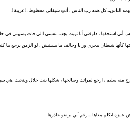
همه الناس...كل همه رب الناس ، أنتِ شيفاني محظوظ !! غريبة !!
أني استحقها ، دلوقتي أنا توبت بجد....نفسي االي فات يسيبني في ح
ها كأنها شيطان بيجري ورايا وحالف ما يسبنيش ، لو الزمن يرجع بيا ك
 منه سليم ، ارجع لمراتك وصالحها ، شكلها بنت حلال وبتحبك ،هي ب
اش عايزة اتكلم معاها....رغم أني برضو عاذرها