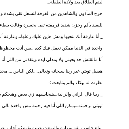
ليتم الطلاق بعد ولادة الطفلة...
خرج المأذون والشاهدين من الغرفة لتسعل تقى بشدة وح
للبعيد بألم وحزن شديد فرمقته تقى بحسرة وقالت ببطء :
_ أنا عارفة أنك بتحبها ومش هاين عليك زعلها...وعارفة
واحدة في الدنيا ممكن تعمل فيك كده...بس أنت محظوظ أ
أنا مالقتش حد يحبني ولا يمدلي ايده وينقذني من اللي 
هيقبل توبتي غير ربنا سبحانه وتعالى....لكن الناس ....مح
نظرت له ببكاء والم وتابعت :-
_ ربنا قال الزاني والزانية...هيحاسبهم زي بعض وهيحكم 
توبتي برحمته...يمكن اللي أنا فيه رحمة مش واخدة بالي من
ابتلع جاسر ريقه بمرارة والتمعت عينيه بقوة ثم أجاب بص