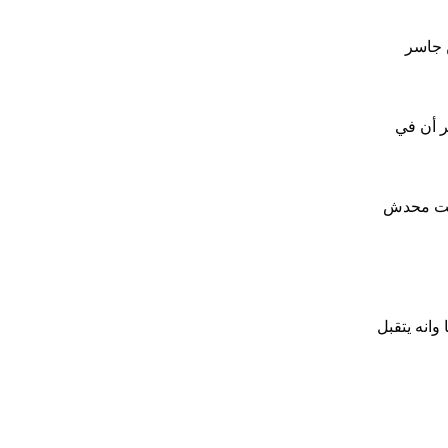
 جاسر
ر أن في
توبت محدش
وانه يتقبل