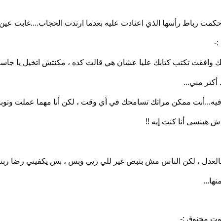
كمت رباط رأسها الذي اعتادت عليه بعدما ارتدت الحجاب....غابت عين
-
 أنك وافقت تكتب كتابك عليا عشان هي قالت كده ، مكنتش اتخيل يا جاس
كتر مني...
أنا فيه...أنت ممكن مراتك تسامحك في أي وقت ، لكن أنا مهما عملت و
دش هينسى أنا كنت إيه !!
بالعدل ، لكن الناس مش بتبص غير للي زيي وبس ، بس يكفيني رضا ربنا 
ها...
وت مخنوق :-