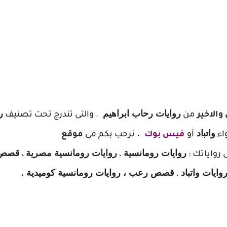
روايات رحاب ابراهيم
ر
الاخير
من
. والتى تندرج تحت تصنيف
واتباد
.
واء
أو
فيس بوك
نرحب بكم فى
موقع
روايات رومانسية
روايات رومانسية مصرية
قصص
رواياتك :
،
،
وايات واتباد
قصص رعب ، روايات رومانسية كوميدية .
،