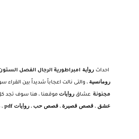
ر
واية
احداث
امبراطورية الرجال
الفصل الستون و
رومانسية
، والتى نالت اعجاباً شديداً بين القراء س
روايات
مجنونة
عشاق
موقعنا ، هنا سوف تجد كل 
عشق
قصص قصيرة
قصص حب
روايات pdf
ر
،
،
،
،