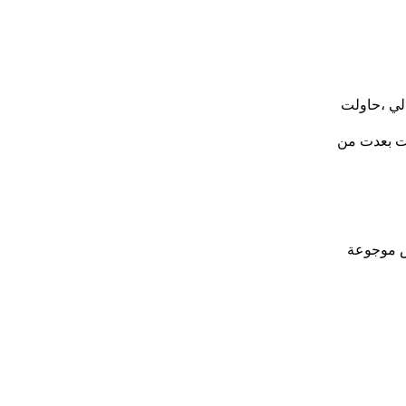
الي ،حاولت
نت بعدت من
س موجوعة