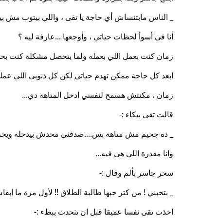
_ الناس مابتنساش أي حاجة يا تقى ، واللي بيتوب مش بي
أنا في أسوأ لحظات حياتي ، وأوجعها ...عارفة ليه ؟
زمان كنت بعمل اللي بعمله ولما بتحصل مشكلة كنت بحس 
ابعد كل حاجة ممكن تهدم حياتي لكن كل ذنوبي اللي عملت
زمان ، مكنتش هسمح لنفسي ادخل المتاهة دي...
قالت تقى ببكاء :-
_ ده جحيم مش متاهة بس....صدقني محدش بيدخله ويخرج
وانا مقدرة اللي هي فيه...
سخر جاسر بألم وقال :-
_ بتحبني ! من كتر حبها طالبة الطلاق !! لأول مرة ما ابق
اخذت تقى نفسا عميقا قبل ان تتحدث ببطء :-