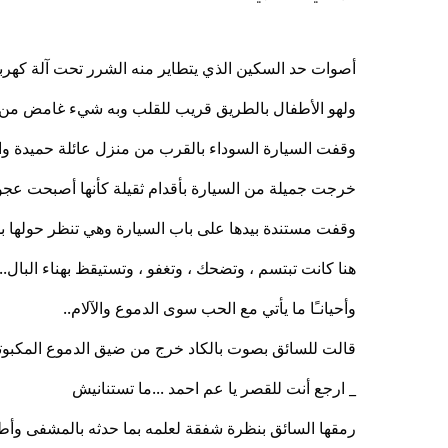
أصوات حد السكين الذي يتطاير منه الشرر تحت آلة كهربائ
ولهو الأطفال بالطريق قريب للقلب وبه شيء غامض من ا
وقفت السيارة السوداء بالقرب من منزل عائلة حميدة والذي
خرجت جميلة من السيارة بأقدام ثقيلة كأنها أصبحت عج
وقفت مستندة بيدها على باب السيارة وهي تنظر حولها بدم
هنا كانت تبتسم ، وتضحك ، وتغفو ، وتستيقظ بهناء البال...
وأحيانـًا ما يأتي مع الحب سوى الدموع والآلام..
قالت للسائق بصوت بالكاد خرج من ضيق الدموع المكبوته
_ ارجع أنت للقصر يا عم احمد ...ما تستنانيش
رمقها السائق بنظرة شفقة لعلمه بما حدثه بالمشفى وأطا