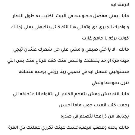
لازمته ايه
مايا : يعني هفضل محبوسه في البيت الكئيب ده طول النهار
واوامرك الميري دي وتعالي هنا انته كش بتكرهني يعني زمانك
قولت بركه يا جامع غارت
مالك : لا يا ختي صيعي وامشي علي حل شعرك عشان تيجي
ميته مرة او حد يخطفك واخلص منك كنت هرتاح منك بس انتي
مسئوليتي هعمل ايه في نصيبي ربنا رزقني بوحده متخلفه
تنزل دموعها وتبكي
مايا: انته دبش ومش بتفهم الكلام الي بتقوله انا متخلفه اني
رجعت كنت قعدت جمب ماما احسن
يجذبها من ذراعها لتصدم في صدره
مالك بحده وغضب مرعب:حسك عينك تكرري عملتك دي المرة