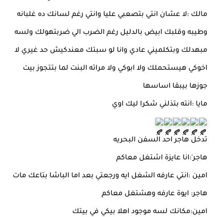
مالك :لا عشان انتي بتصعبي عليا وانتي رغم لسانك ده غلبانه
وطيبه وقلبك ابيض بالدليل رغم الضرب الي ضربتهولك ولسه
مبهدلك وبتكلميني عادي وانا لو سبتك معندكيش حد غيري لا
اخوكي هيستحملك ولا ابوكي ولا مراته البنت لما بتتجوز بيت
جوزها بيبقا اساسها
مايا :انته بتذلني شكرا ليك اوي
تدخل هاجر احد السفن البحريه
هاجر':انا عايزة اشتغل معاكم
امين :انتي عارفه الشغل ايه ورجعتي بعد اما الباشا بتاعك مات
هاجر: ايوة عارفه وهشتغل معاكم
امين:مكانك لسه موجود اهلا بيكي في بيتك