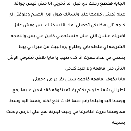
الجايه هقطع رجلك دي قبل اما تخرجي انا مش كيس جوافه
عيله تمشي كلامها عليا ولسانك طول اوي الصبح ودلوقتي اي
كلمه تاني هخليكي تحصلي امك انا سكتلك بس ومش عايز
اضربك عشان انتي مش هتستحملي كفين مني بس والنعمه
الشريفه اي غلطه تاني وطلوع بره البيت من غير اذني يبقا
بتلعبي في عداد عمرك انا كده طيب يا مايا بلاش تشوفي الوش
التاني مني فاهمه ولا اعيد كلامي
مايا بخوف :فاهمه فاهمه سبني بقا دراعي وجعني
نظر الي شفتاها ولم يكتم رغبته بتذوقه فقد ادمن عليها رفع
وجهها اليه وقبلها رغم عنها كادت تقع لكنه رفعها اليه وسط
مقاومتها غرزت اظافرها في رقبته ليتركه تقع علي الارض وقفت
بسرعه