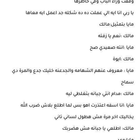
وقفت وراء الباب وفي خاطرها
يا ربي انا ايه الي عملت ده ده شكله جد اعمل ايه معاها
مايا بتمثيل:مالك
مالك :نعم يا زفته
مايا :انته صعيدي صح
مالك :ايوة
مايا : معروف عنهم الشهامه والجدعنه خليك جدع والمرة دي
سماح
مالك :مدام انتي جبانه بتغلطي ليه
مايا :انا اسفه اعتذرت اهو بس لما اطلع بلاش ضرب الله
يخاليك اخر مرة مش هطول لساني تاني
مالك: اطلعي يا جبانه مش هضربك