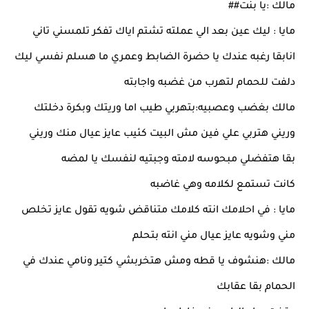
مالك :يا بنت##
مايا : ليك عين بعد الي عملته تشتم اياك تفكر تلمسني تاني
انابقا رغبه عندك يا حضرة الضابط وعمري ما هسلم نفسي ليك
دلفت للحمام لتهرب من غضبه واجابته
مالك بغضب وعصبيه:بتهربي طيب اما وريتك وبكرة دخلتك
وريني هتربي علي فين مش البيت كئيب عايز عيال منك وريني
بقا هتفضلي مبحوسه لامته وجبتيه لنفسك يا لمضه
كانت تستمع لكلامه وهي غاضبه
مايا : في احلامك انته كلامك متناقض شويه تقول عايز تخلص
مني وشويه عايز عيال مني انته بتحلم
مالك :هنشوف يا قطه ومش هتخربشي كتير ونامي عندك في
الحمام بقا عقابك