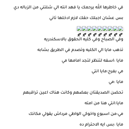
في خاطرها الله يرحمك يا فهد انته الي شلتني من الزباله دي
بس عشان اجبلك حقك لازم ادخلها تاني
وفي الصباح وفي كليه الحقوق بالاسكندريه
تذهب مايا الي الكليه وتصدم في الطريق بشابه
مايا :اسفه لتنظر لتجد امامها مي
مي بفرح:مايا انتي
مايا :مي
تحضن الصديقتان بعضهم وكانت هناك اعين تراقبهم
مايا:انتي هنا من امته
مي:من اسبوع واخوكي الواطي مرداش يقولي مكانك
مايا :بس ايه الاحترام ده