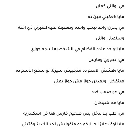
مي :وانتي كمان
مايا :احكيلي مين ده
مي بحزن:واحد بيحب واحده وصعبت عليه اعتبرني ذي اخته
وساعدني وانتي
مايا :واحد عنده انفضام في الشخصيه اسمه جوزي
مي:اتجوزتي وفارس
مايا :هشش الاسم ده متجبيش سيرته لو سمع الاسم ده
هينفخني وبعدين جواز مش جواز يعني
مي:هو صعب كده
مايا :ده شيطان
مي: طب يلا ندخل بس صحيح فارس هنا في اسكندريه
مايا:اوف عايز ايه الرخم ده متقوليش لحد انك شوفتيني