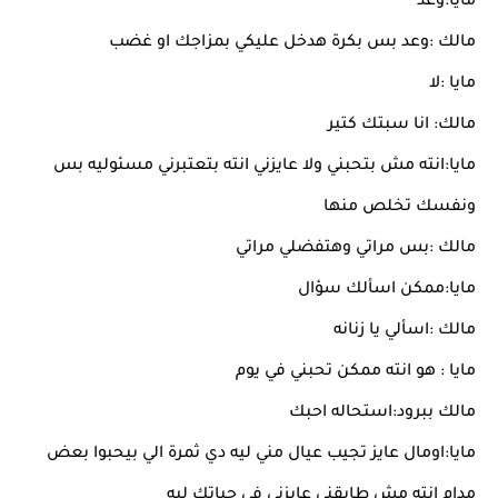
مايا:وعد
مالك :وعد بس بكرة هدخل عليكي بمزاجك او غضب
مايا :لا
مالك: انا سبتك كتير
مايا:انته مش بتحبني ولا عايزني انته بتعتبرني مسئوليه بس
ونفسك تخلص منها
مالك :بس مراتي وهتفضلي مراتي
مايا:ممكن اسألك سؤال
مالك :اسألي يا زنانه
مايا : هو انته ممكن تحبني في يوم
مالك ببرود:استحاله احبك
مايا:اومال عايز تجيب عيال مني ليه دي ثمرة الي بيحبوا بعض
مدام انته مش طايقني عايزني في حياتك ليه