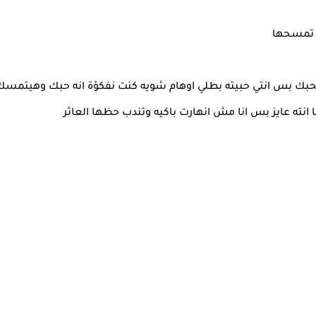
ا تمسحها
بيحبك بس انتي حبيته بطلي اوهام شويه كنت نفكؤة انه حبك وهيتمس
انته عايز بس انا مش انهارت باكيه وتندب حظها العاثر