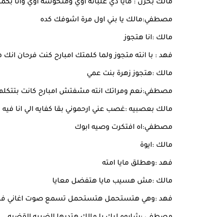
مالك بحزن : مايا دي غلبانه اوي ومنحوسه اوي وانا بكم
مصطفي:مالك يا بني اول مرة اشوفك كده
مالك :انا هتجوز
فهد : با انته متجوز ولما كلمتك امبارح كنت فرحان انك
مالك :هتجوز زهرة بنت عمي
مصطفي:نعم ومراتك انته مشفتش امبارح كانت بتتكلم عنك
مالك بعصبيه :غصب عني ارحموني بقا كفايه الي انا فيه
مصطفي:اه افتكرت وصيه ابوك
مالك :ايوة
فهد :وهطلق مايا امته
مالك :مش هسيب مايا هتفضل معايا
فهد :وهي هتستحمل هتستحمل تسمع صوت اغاني فرحك ع