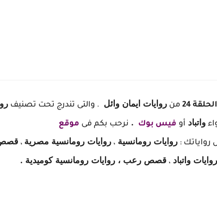
روايات ايمان وائل
روا
قة 24
من
. والتى تندرج تحت تصنيف
واتباد
.
واء
أو
فيس بوك
نرحب بكم فى
موقع
روايات رومانسية
روايات رومانسية مصرية
قصص
رواياتك :
،
،
وايات واتباد
قصص رعب ، روايات رومانسية كوميدية .
،