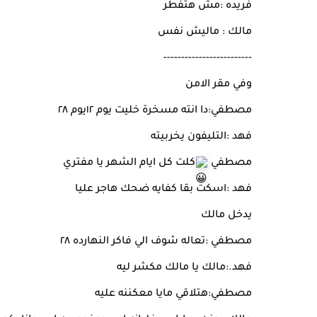
فريده :مش هتفطر
مالك : ماليش نفس
-------------------------
وفي مقر الامن
مصطفي:دا انته مسخرة خليت يوم ١٢يوم ٢٨
فهد :التليفون يخربيته
مصطفي
كلت كل ايام الشهر يا مفتري
فهد :اسكت بقا كفايه ضحك هاجر عليا
يدخل مالك
مصطفي :تعاله شوف الي فاكر النهارده ٢٨
فهد.:مالك يا مالك مكشر ليه
مصطفي:هتلاقي مايا معكننه عليه