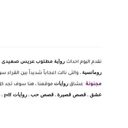
ر
واية
نقدم اليوم احداث
مطلوب عريس صعيدى الحل
رومانسية
، والتى نالت اعجاباً شديداً بين القراء س
روايات
مجنونة
عشاق
موقعنا ، هنا سوف تجد كل 
عشق
قصص قصيرة
قصص حب
روايات pdf
ر
،
،
،
،