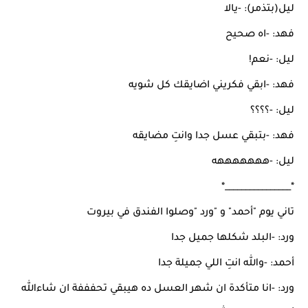
ليل(بتذمر): -يالا
فهد: -اه صحيح
ليل: -نعم!
فهد: -ابقي فكريني اضايقك كل شويه
ليل: -؟؟؟؟
فهد: -بتبقي عسل جدا وانتِ مضايقه
ليل: -هههههههه
*________________*
تاني يوم "أحمد" و "ورد "وصلوا الفندق في بيروت
ورد: -البلد شكلها جميل جدا
أحمد: -والله انتِ اللي جميلة جدا
ورد: -انا متأكدة ان شهر العسل ده هيبقي تحفففة ان شاءالله