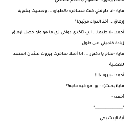
أحمد(بزهق): -مفهوم يا فندم اتفضلي
مايا: -انا دلوقتي كنت مسافرة بالطيارة... وحسيت بشوية
إرهاق... أخذ الدواء مرتين!؟
أحمد: -لا طبعا... انتِ تاخدي دواكي زي ما هو ولو حصل ارهاق
زيادة كلميني على طول
مايا: -تمام يا دكتور.... انا أصلا سافرت بيروت عشان استعد
للعملية
أحمد: -بيروت!!!!
مايا(بخبث): -ايوا هو فيه حاجه!؟
أحمد: -
*________________*
آية الإبشيهي