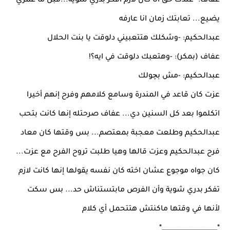
عفاف: -عندك حق انا كان لازم أفكر بدري شوية...قبل ما عمري
يضيع... تعابتك زمان انا عارفه
عبدالحكيم: -وشكلك هتتعبيني دلوقت يا بنت الحلال
عفاف (بمكر): -وهتعبك دلوقت في ايه؟!
عبدالحكيم: -مش بچولك
عزت كان قاعد في المندرة وسامع كلامهم وفرح إنهم أخيرا
اتكلموا بعد كل السنين دي... عفاف صرحتله إنها كانت بتحب
عبدالحكيم وطلعت معجبة بمعتصم... بس وقتها كان معاد
فرح عبدالحكيم وعزت قالها وهيا طلبت تروح الفرح مع عزت...
كان جواه موجوع عشان اخته كان نفسه يقولها إنها كانت لازم
تفكر بدري شوية وأن الفرص مابتستناش حد... بس سكت
لأنها في وقتها ماكنتش هتتحمل أي كلام
*__________________*