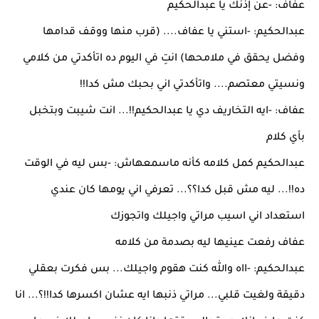
عفاف: -عن إذنك يا عبدالحكيم
عبدالحكيم: -استني يا عفاف.... (قرب منها ووقف قدامها
وفضل يحقق في ملامحها) انتِ في اليوم ده اتأكدتي من كلامي
ونسيتي معتصم.... واتأكدتي اني بحبك مش كدا!!
عفاف: -ايه التخاريف دي يا عبدالحكيم!!... انت شيبت وبتخبل
بأي كلام
عبدالحكيم كمل كلامه كأنه ماسمعهاش: -بس ليه في الوقت
ده!!... ليه مش قبل كدا؟؟... تعرفي اني يومها كان عندي
استعداد اني اسيب مراتي واجيلك واتجوزك
عفاف رفعت عينيها ليه بصدمة من كلامه
عبدالحكيم: -ااه والله كنت هقوم واجيلك... بس فكرت بعقلي
دقيقة ولغيت قلبي... مراتي ذنبها ايه عشان اكسرها كدا!!؟... انا