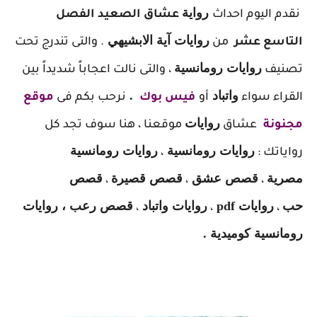
ر
واية
نقدم اليوم احداث
عشاق الصعيد الفصل
روايات آية الابشيهي
التاسع عشر
من
. والتى تندرج تحت
روايات رومانسية
تصنيف
، والتى نالت اعجاباً شديداً بين
واتباد
.
القراء سواء
أو
فيس بوك
نرحب بكم فى
موقع
روايات
مجنونة
عشاق
موقعنا ، هنا سوف تجد كل
روايات رومانسية
روايات رومانسية
رواياتك :
،
مصرية
قصص عشق
قصص قصيرة
قصص
،
،
،
حب
روايات pdf
روايات واتباد
قصص رعب ، روايات
،
،
،
رومانسية كوميدية .