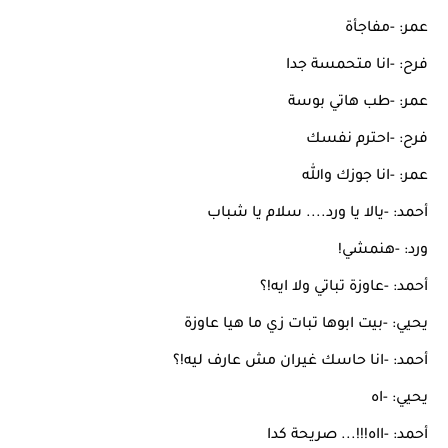
عمر: -مفاجأة
فرح: -انا متحمسة جدا
عمر: -طب هاتي بوسة
فرح: -احترم نفسك
عمر: -انا جوزك والله
أحمد: -يالا يا ورد.... سلام يا شباب
ورد: -هنمشي!
أحمد: -عاوزة تباتي ولا ايه!؟
يحيي: -بيت ابوها تبات زي ما هيا عاوزة
أحمد: -انا حاسك غيران مش عارف ليه!؟
يحيي: -اه
أحمد: -ااه!!!... صريحة كدا