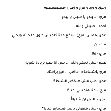
رحيق و ورد و فرح و زهور: -هههههههه
فرح: -لا يبدو يا حبيبي يا يبدو
أحمد: -حبيبتي والله
عمر(بهمس لفرح): -ينفع ما تتكلميش طول ما حاتم ويحيي
قاعدين
فرح: -ها!
عمر: -مش تحكم والله.... بس انا بغير بزيادة شوية
فرح(بابتسامة): -حاضر.... غير براحتك
عمر: -طب مش هنخضر الشنط؟!
فرح: -احنا هنمشي امتا؟!
عمر: -بالليل ان شاءالله
فرح: -مش هتقولي برضه هنسافر فين!؟