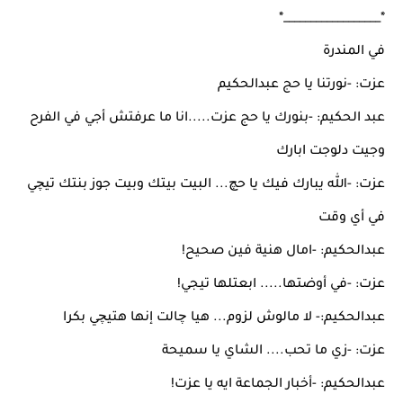
*__________________*
في المندرة
عزت: -نورتنا يا حج عبدالحكيم
عبد الحكيم: -بنورك يا حج عزت.....انا ما عرفتش أجي في الفرح
وجيت دلوجت ابارك
عزت: -الله يبارك فيك يا حچ... البيت بيتك وبيت جوز بنتك تيچي
في أي وقت
عبدالحكيم: -امال هنية فين صحيح!
عزت: -في أوضتها..... ابعتلها تيجي!
عبدالحكيم:- لا مالوش لزوم... هيا چالت إنها هتيچي بكرا
عزت: -زي ما تحب.... الشاي يا سميحة
عبدالحكيم: -أخبار الجماعة ايه يا عزت!