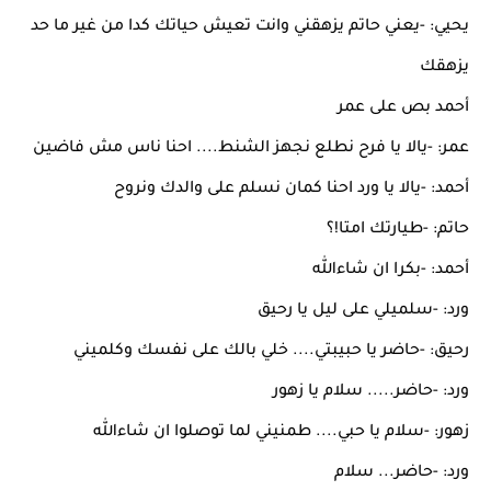
يحيي: -يعني حاتم يزهقني وانت تعيش حياتك كدا من غير ما حد
يزهقك
أحمد بص على عمر
عمر: -يالا يا فرح نطلع نجهز الشنط.... احنا ناس مش فاضين
أحمد: -يالا يا ورد احنا كمان نسلم على والدك ونروح
حاتم: -طيارتك امتا!؟
أحمد: -بكرا ان شاءالله
ورد: -سلميلي على ليل يا رحيق
رحيق: -حاضر يا حبيبتي.... خلي بالك على نفسك وكلميني
ورد: -حاضر..... سلام يا زهور
زهور: -سلام يا حبي.... طمنيني لما توصلوا ان شاءالله
ورد: -حاضر... سلام