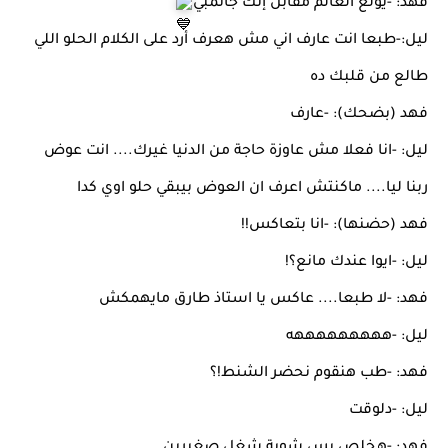
فهد: -يولع العالم مقابل إنك جانمبي
ليل:-طبعا انت عارف اني مش هعرف أرد على الكلام الحلو اللي
طالع من قلبك ده
فهد (بضحك): -عارف
ليل: -انا فعلا مش عاوزة حاجة من الدنيا غيرك.... انت عوض
ربنا ليا.... ماكنتش اعرف ان العوض بيبقي حلو اوي كدا
فهد (حضنها): -انا بتعاكس!!
ليل: -ايوا عندك مانع؟!
فهد: -لا طبعا.... عاكس يا استاذ طارق مايهمكش
ليل: -هههههههههه
فهد: -طب هنقوم نحضر الشنط!؟
ليل: -دلوقت