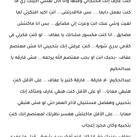
كنت عارف إنك محتجالي وقتها وانا كان نفسي اجيلك زي ما
كنت بعمل دايما.... بس مااقدرتش... انتِ اكيد افتكرتي لما
لفيت وشي عنك انتِ وعزت إني مضايق... بس انا ماكنتش
مضايق.. انا كنت مكسور عشانك يا عفاف... لو كنتِ فكرتي في
كلامي بدري شوية... كنتِ عرفتي إنك بتحبيني انا مش معتصم
عفاف: -بحبك انت او بحب معتصم الله يرحمه... مش فارقه يا
عبدالحكيم
عبدالحكيم: -لا فارقة... فارقة كتير يا عفاف... على الأقل كنتِ
هتبقي معايا... أو على الأقل كنت هبقي عارف ومتأكد إنك
بتحبيني وهفضل مستنيكي لآخر العمر حتي لو مش هتبقي
معايا.... على الأقل ماكنتش هفسر نظرتك لمعتصم إنك كنتِ
بتحبيه وكان مجرد إعجاب