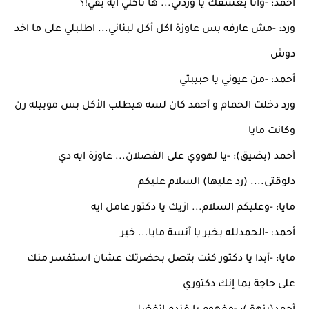
أحمد: -وانا بعشقك يا وردتي... ها تاكلي ايه بقي!؟
ورد: -مش عارفه بس عاوزة اكل أكل لبناني... اطلبلي على ما اخد
دوش
أحمد: -من عيوني يا حبيبتي
ورد دخلت الحمام و أحمد كان لسه هيطلب الأكل بس موبيله رن
وكانت مايا
أحمد (بضيق): -يا لهووي على الفصلان... عاوزة ايه دي
دلوقتى.... (رد عليها) السلام عليكم
مايا: -وعليكم السلام... ازيك يا دكتور عامل ايه
أحمد: -الحمدلله بخير يا آنسة مايا... خير
مايا: -أبدا يا دكتور كنت بتصل بحضرتك عشان استفسر منك
على حاجة بما إنك دكتوري