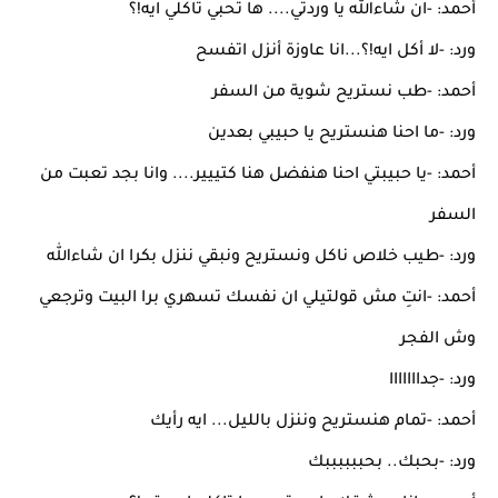
أحمد: -ان شاءالله يا وردتي.... ها تحبي تاكلي ايه!؟
ورد: -لا أكل ايه!؟...انا عاوزة أنزل اتفسح
أحمد: -طب نستريح شوية من السفر
ورد: -ما احنا هنستريح يا حبيبي بعدين
أحمد: -يا حبيبتي احنا هنفضل هنا كتييير.... وانا بجد تعبت من
السفر
ورد: -طيب خلاص ناكل ونستريح ونبقي ننزل بكرا ان شاءالله
أحمد: -انتِ مش قولتيلي ان نفسك تسهري برا البيت وترجعي
وش الفجر
ورد: -جدااااااا
أحمد: -تمام هنستريح وننزل بالليل... ايه رأيك
ورد: -بحبك.. بحببببببك