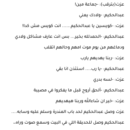
عزت(بترقب): -جماعة مين!
عبدالحكيم: -ولادك يعني
عزت: -كويسين يا عبدالحكيم...... انت كويس مش كدا!
عبدالحكيم: -الحمدلله بخير... بس انت عارف مشاكل ولادي
ودماغهم من يوم موت امهم وحالهم اتقلب
عزت: -ربنا يهديهم يارب
عبدالحكيم: -يا رب.... استئذن انا بقي
عزت: -لسه بدري
عبدالحكيم: -ألحق أروح قبل ما يفكروا في مصيبة
عزت: -خير ان شاءالله وربنا هيهديهم
عزت وصل عبدالحكيم لحد باب المندرة وسلم عليه وسابه....
عبدالحكيم وصل للحديقة اللي في البيت وسمع صوت وراه،،