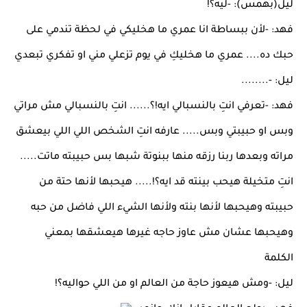
ليل(بهمس): -ليه؟!
فهد: -لأن ببساطة انا عمري ما هخليكي في لحظة تندمي على
حبك ده.... عمري ما هخليكِ في يوم تزعلي مني او تفكري تبعدي
ليل: -........
فهد: -تعرفي انتِ بالنسبالي ايه!؟...... انتِ بالنسبالي مش مراتي
وبس او حبيبتي وبس..... عارفه انتِ الشخص اللي اللي بيعشق
مراته وبعدها ربنا رزقه منها ببنوتة شبها بس حبيبته ماتت.....
انتِ متخيلة هيحب بينته قد ايه؟!..... هيحبها لأنها حتة من
حبيبته وهيحبها لأنها بنته ولأنها الشيء اللي فاضل من حبه
وهيحبها عشان مش عاوز حاجه غيرها هيعشقها بمعني
الكلمة
ليل: -ومش هيعوز حاجة من العالم او من اللي حواليه؟!