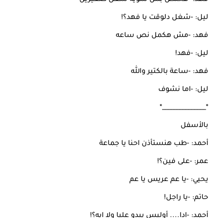
فهد: -هخلص بس شوية شغل صغيرين
ليل: -شغل دلوقت يا فهد؟!
فهد: -مش هكمل نص ساعه
ليل: -فهد!
فهد: -ساعة بالكتير والله
ليل: -اما نشوف
*_______________*
بالأسفل
أحمد: -طب هنستأذن احنا يا جماعة
عمر: -على فين؟!
يحيي: -يا عم عريس يا عم
حاتم: -يا راجل!
أحمد: -ادا.... أوليس يبدو عليا ولا ايه؟!