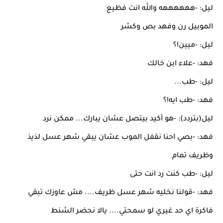
ليل: -ههههههه والله انت فظيع
الموبيل رن وفهد بص وكشر
ليل: -ميين!؟
فهد: -علاء ابن خالك
ليل: -طب...
فهد: -طب ايه!؟
ليل(بتردد): -هو أكيد بيتصل عشان يبارك... ممكن نرد
فهد: -بصي احنا نقفل الموب عشان يبقي شهر عسل لذيذ
وظريف تمام
ليل: -طب كنت رد انت حتى
فهد: -قولنا نخليه شهر عسل ظريف.... مش عاوزك تبقي
فاكرة اي حد غيري لو سمحتي.... يالا نحضر الشنط