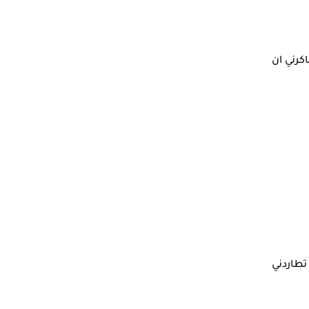
كرني ان
تطاردني