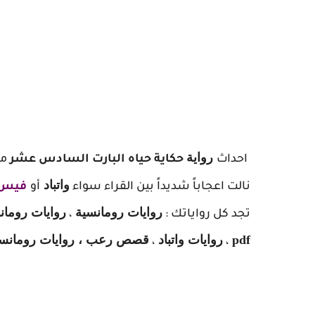
ر
واية
احداث
حكاية حياه البارت السادس عشر
م
واتباد
نالت اعجاباً شديداً بين القراء سواء
أو
فيس 
روايات رومانسية
روايات روما
تجد كل رواياتك :
،
pdf
روايات واتباد
قصص رعب ، روايات رومانسية
،
،