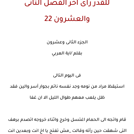
للقدر رأى اخر الفصل الثانى
والعشرون 22
الجزء الثانى وعشرون
بقلم /اية العربي
فى اليوم التالى
استيقظ مراد من نومه وجد نفسه نائم بجوار آسر والين فقد
ظل يلعب معهم طوال الليل الا ان غفا
قام واتجه الى الحمام اغتسل وخرج واثناء خروجه اتصدم برهف
التى شهقت حين رأته وقالت _مش تفتح يا اخ انت وبعدين انت