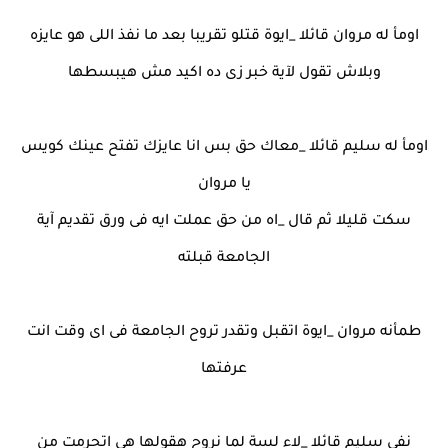
اومأ له مروان قائلا _ايوة قتلو تقريبا بعد ما نفذ اللى هو عايزه
وبلاش تقول لآية خبر زى ده اكيد مش هيبسطها
اومأ له سليم قائلا _معاك حق بس انا عايزك تفتح عينك كويس
يا مروان
سكت قليلا ثم قال _اه من حق عملت ايه فى ورق تقديم آية
الجامعة قبلته
طمأنه مروان _ايوة اتقبل وتقدر تروح الجامعة فى اى وقت انت
عرفتها
نفى سليم قائلا _لاء لسة لما نروح هقولها هى اتحرمت من