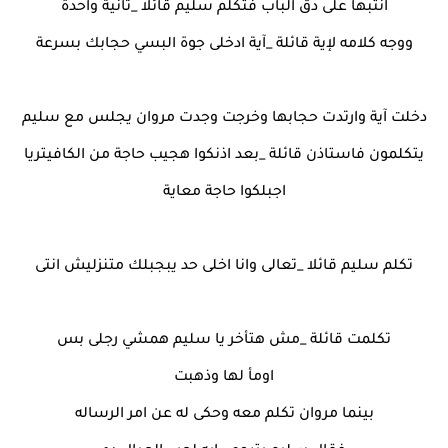
انتبها على دق الباب فتكلم سليم قائلا _ثانية واحدة
ووجه كلامه لإية قائلة _آية ادخلى جوة البسي حجابك بسرعة
دخلت آية وارتدت حجابها وخرجت وجدت مروان يجلس مع سليم
يتكلمون فاستاذن قائلة _بعد اذنكوا هجيب حاجة من الكافيتريا
اجبلكوا حاجة معاية
تكلم سليم قائلا _تعالى وانا اخلى حد يبجبلك متنزليش انتى
تكلمت قائلة _مش هتأخر يا سليم همشي رجلى بس
اومأ لها وذهبت
بينما مروان تكلم معه وحكى له عن امر الرساله