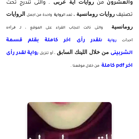
روايات اية عربى
والعشرون
من
. والتى تندرج تحت
روايات رومانسية
ال
روايات
تصنيف
،
تعد ال
رواية
واحدة من اجمل
رومانسية
قراءة
والتى نالت اعجاب القراء على الموقع ، لـ
احداث
لقدر رأى اخر
كاملة بقلم قسمة
رواية
ل
من خلال اللينك السابق
الشربينى
واية لقدر رأى
، أو تنزيل
ر
اخر pdf كاملة
من خلال موقعنا .