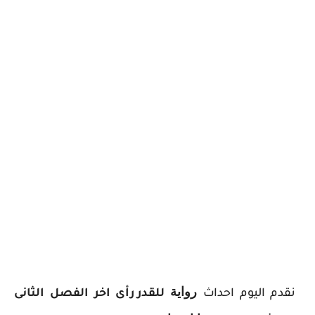
ر
واية
نقدم اليوم احداث
ل
لقدر رأى اخر الفصل الثانى