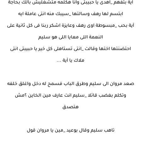
آية بتفهم _اهدى يا حبيبتى وانا هكلمه متشغليش بالك بحاجة
ابتسم لها رهف وسالتها _سيبك منه انتى عاملة ايه
آية بحب _مبسوطة اوى رهف وعايزة اشكر ربنا فى كل ثانية على
النعمة اللى معايا اللى هو سليم
احتضنتها اختها وقالت _انتى تستاهلى كل خير يا حبيبتى انتى
ملاك يا آية ...
صعد مروان الى سليم وطرق الباب فسمح له دخل واغلق خلفه
وتكلم بغضب قائلا _سليم انت عارف مين الخاين ؟مش
هتصدق
تاهب سليم وقال بوعيد _مين يا مروان قول