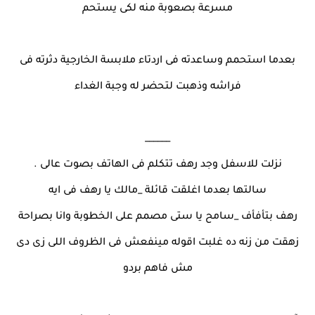
مسرعة بصعوبة منه لكى يستحم
بعدما استحمم وساعدته فى اردتاء ملابسة الخارجية دثرته فى
فراشه وذهبت لتحضر له وجبة الغداء
______
نزلت للاسفل وجد رهف تتكلم فى الهاتف بصوت عالى .
سالتها بعدما اغلقت قائلة _مالك يا رهف فى ايه
رهف بتأفأف _سامح يا ستى مصمم على الخطوبة وانا بصراحة
زهقت من زنه ده غلبت اقوله مينفعش فى الظروف اللى زى دى
مش فاهم بردو