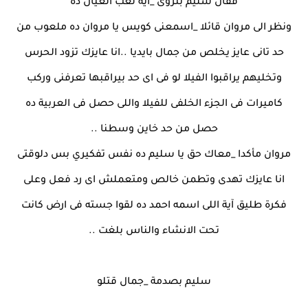
فقال سليم بتروى _ايه لعب العيال ده
ونظر الى مروان قائلا _اسمعنى كويس يا مروان ده ملعوب من
حد تانى عايز يخلص من جمال بايديا ..انا عايزك تزود الحرس
وتخليهم يراقبوا الفيلا لو فى اى حد بيراقبها تعرفنى وركب
كاميرات فى الجزء الخلفى للفيلا واللى حصل فى العربية ده
حصل من حد خاين وسطنا ..
مروان مأكدا _معاك حق يا سليم ده نفس تفكيري بس دلوقتى
انا عايزك تهدى وتطمن خالص ومتعملش اى رد فعل وعلى
فكرة طليق آية اللى اسمه احمد ده لقوا جسته فى ارض كانت
تحت الانشاء والناس بلغت ..
سليم بصدمة _جمال قتلو