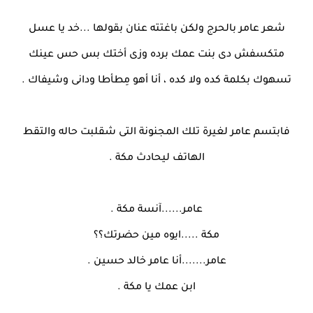
شعر عامر بالحرج ولكن باغتته عنان بقولها ...خد يا عسل
متكسفش دى بنت عمك برده وزى أختك بس حس عينك
تسهوك بكلمة كده ولا كده ، أنا أهو مِطأطا ودانى وشيفاك .
فابتسم عامر لغيرة تلك المجنونة التى شقلبت حاله والتقط
الهاتف ليحادث مكة .
عامر......آنسة مكة .
مكة .....ايوه مين حضرتك؟؟
عامر.......أنا عامر خالد حسين .
ابن عمك يا مكة .