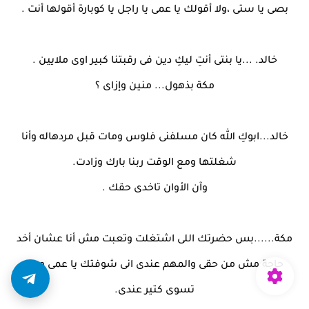
بصى يا ستى ،ولا أقولك يا عمى يا راجل يا كوبارة أقولها أنت .
خالد. ...يا بنتى أنتِ ليكِ دين فى رقبتنا كبير اوى ملايين .
مكة بذهول... منين وإزاى ؟
خالد...ابوكِ الله كان مسلفنى فلوس ومات قبل مردهاله وأنا
شغلتها ومع الوقت ربنا بارك وزادت.
وآن الأوان تاخدى حقك .
مكة......بس حضرتك اللى اشتغلت وتعبت مش أنا عشان أخد
حاجة مش من حقى والمهم عندى انى شوفتك يا عمى ودى
تسوى كتير عندى.