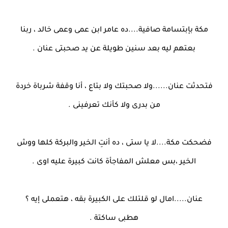
مكة بإبتسامة صافية....ده عامر ابن عمى وعمى خالد ، ربنا
بعتهم ليه بعد سنين طويلة عن يد صحبتى عنان .
فتحدثت عنان......ولا صحبتك ولا بتاع ، أنا وقفة شرباة خردة
من بدرى ولا كأنك تعرفينى .
فضحكت مكة....لا يا ستى ، ده أنتِ الخير والبركة كلها ووش
الخير ،بس معلش المفاجأة كانت كبيرة عليه اوى .
عنان.....امال لو قلتلك على الكبيرة بقه ، هتعملى إيه ؟
هطبى ساكتة .