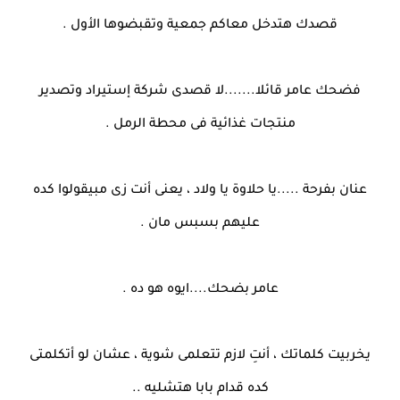
قصدك هتدخل معاكم جمعية وتقبضوها الأول .
فضحك عامر قائلا.......لا قصدى شركة إستيراد وتصدير
منتجات غذائية فى محطة الرمل .
عنان بفرحة .....يا حلاوة يا ولاد ، يعنى أنت زى مبيقولوا كده
عليهم بسبس مان .
عامر بضحك....ايوه هو ده .
يخربيت كلماتك ، أنتِ لازم تتعلمى شوية ، عشان لو أتكلمتى
كده قدام بابا هتشليه ..