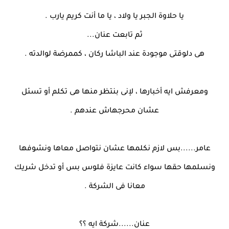
يا حلاوة الجبر يا ولاد ، يا ما أنت كريم يارب .
ثم تابعت عنان...
هى دلوقتى موجودة عند الباشا ركان ، كممرضة لوالدته .
ومعرفش ايه أخبارها ، لإنى بنتظر منها هى تكلم أو تسئل
عشان محرجهاش عندهم .
عامر......بس لازم نكلمها عشان نتواصل معاها ونشوفها
ونسلمها حقها سواء كانت عايزة فلوس بس أو تدخل شريك
معانا فى الشركة .
عنان......شركة ايه ؟؟