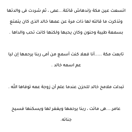
اتسعت عين مكة بإندهاش قائلة...عمى ، ثم شردت فى والدتها
وتذكرت ما قالته لها ذات مرة عن عمها خالد الذى كان يتمتع
بسمعة طيبة وحنون وكان يحبها ولكنها كانت تحب والداها .
تابعت مكة .....أنا فعلا كنت أسمع من أمى ربنا يرحمها إن ليا
عم اسمه خالد .
تبدلت ملامح خالد للحزن عندما علم أن زوجة عمه توفاها الله .
عامر....هى ماتت ، ربنا يرحمها ويغفر لها ويسكنها فسيح
جناته.