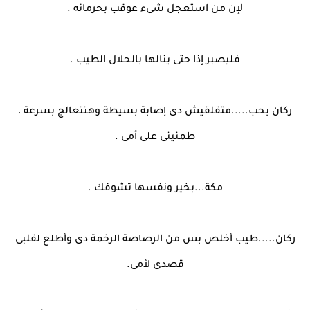
لإن من استعجل شىء عوقب بحرمانه .
فليصبر إذا حتى ينالها بالحلال الطيب .
ركان بحب.....متقلقيش دى إصابة بسيطة وهتتعالج بسرعة ،
طمنينى على أمى .
مكة...بخير ونفسها تشوفك .
ركان.....طيب أخلص بس من الرصاصة الرخمة دى وأطلع لقلبى
قصدى لأمى.