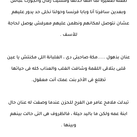
طفلة صغيرة لما أمها خدتها ومشيت زمان واتجوزت عباس
وبعدين سافرنا أنا وبابا فرنسا وحولنا نخلى حد يدور عليهم
عشان نتوصل لمكانهم ونطمن عليهم معرفش يوصل لحاجة
للأسف .
عنان بذهول .....مكة صاحبتى دى ، الغلبانة اللى مكنتش يا عين
قلبى بتلاقى اللقمة وشافت الغلب والعذاب كله فى حياتها
تطلع فى الأخر بنت عمك أنت معقول.
تبدلت ملامح عامر من الفرح للحزن عندما وصفت له عنان حال
ابنة عمه ولكن ما باليد حيلة ، فالظروف هى التى حالت بينهم
وبينها .