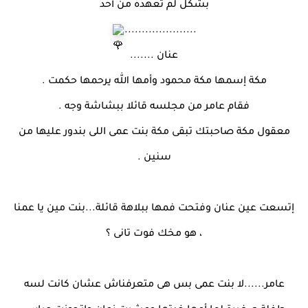
بشكل لم تعهده من أحد
.....................
عنان .......
مكة إسمها مكة محمود وأمها الله يرحمها حكمت .
فقام عامر من مجلسه قائلا ببشاشة وجه .
معقول مكة صاحبتك تبقى مكة بنت عمى اللى بندور عليها من
سنين .
إتسعت عين عنان وفتحت فمها ببلاهة قائلة...بنت مين يا عمنا
، هو مخك فوت تانى ؟
عامر......لا بنت عمى بس هى متعرفناش عشان كانت لسه