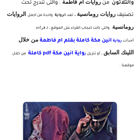
روايات أم فاطمة
والثلاثون
من
. والتى تندرج تحت
روايات رومانسية
ال
روايات
تصنيف
،
تعد ال
رواية
واحدة من اجمل
رومانسية
قراءة
والتى نالت اعجاب القراء على الموقع ، لـ
من خلال
احداث
انين مكة
كاملة بقلم ام فاطمة
رواية
اللينك السابق
واية انين مكة pdf كاملة
، أو تنزيل
ر
من خلال
موقعنا .