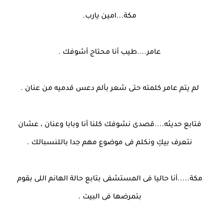
مكة...امين يارب.
عامر....طيب أنا محتاج أشوفك .
لم يتم عامر كلمته حتى شعر بألم دعس قدميه من عنان .
فتابع حديثه....قصدى نشوفك كلنا أنا وبابا وعنان ، عشان
نتعرف بيكِ ونكلم فى موضوع مهم جدا باللنسبالك .
مكة.....أنا حاليا فى المستشفى بتابع حالة الهانم اللى بقوم
بتمرضها فى البيت .