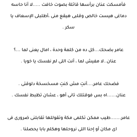
فأمسكت عنان برأسها قائلة بصوت خافت .....لا أنا حاسه
دماغى هيست خالص وقلبى هيقع منى ،أطلبلى الإسعاف يا
سكر .
عامر بضحك...كل ده من كلمة وحدة ، امال يعنى لما ...؟
عنان..لا مفيش لما ، أنت اللى لم نفسك يا خويا .
فضحك عامر....أنتِ مش كنتِ مسخسخة دلوقتى .
عنان......اه بس فوقتلك تانى أهو ، عشان تظبط نفسك .
عامر.......طيب ممكن تكلمى مكة وتقوللها تقابلنى ضرورى فى
اى مكان أو إحنا اللى نروحلها وهكلم بابا يحصلنا .