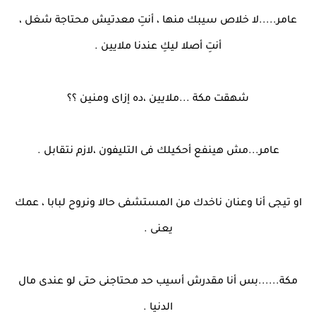
عامر.....لا خلاص سيبك منها ، أنتِ معدتيش محتاجة شغل ،
أنتِ أصلا ليكِ عندنا ملايين .
شهقت مكة ...ملايين ،ده إزاى ومنين ؟؟
عامر...مش هينفع أحكيلك فى التليفون ،لازم نتقابل .
او تيجى أنا وعنان ناخدك من المستشفى حالا ونروح لبابا ، عمك
يعنى .
مكة......بس أنا مقدرش أسيب حد محتاجنى حتى لو عندى مال
الدنيا .