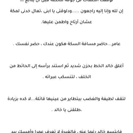
توقفت الكلمات فى جوفه للحظة قبل أن يتابع ،،،
إن لله وإنا إليه راجعون .....ودلوقتى يا ابنى ،تعال خدنى لمكة
عشان أرتاح واطمن عليها.
عامر...حاضر مسافة السكة هكون عندك ، حضر نفسك .
أغلق خالد الخط بحزن شديد ثم استند برأسه إلى الحائط من
الخلف ، لتنسكب عبراته .
لتقف لطيفة والغضب بيتطاير من عينيها قائلة...لا كده بزيادة
،طلقنى يا خالد .
فابتسم خالد رغما عنه ، فالغيرة لا تعرف عمرا وأمسك بيد