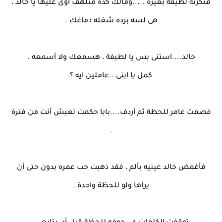
فنكزته لطيفة بغيرة .....ومالك كده متلهف اوى عليها يا خالد ،
هى لسه برده شغله دماغك .
خالد....استنى بس يا لطيفة ، هسمعك ولا أسمعه .
كمل يا ابنى ..عاملين ايه ؟
فصمت عامر للحظة ثم أردف....بابا حكمت تعيش أنت من فترة
.
فأغمض خالد عينيه بألم ، فقد ذهبت حب عمره بدون حتى أن
يراها ولو للحظة واحدة .