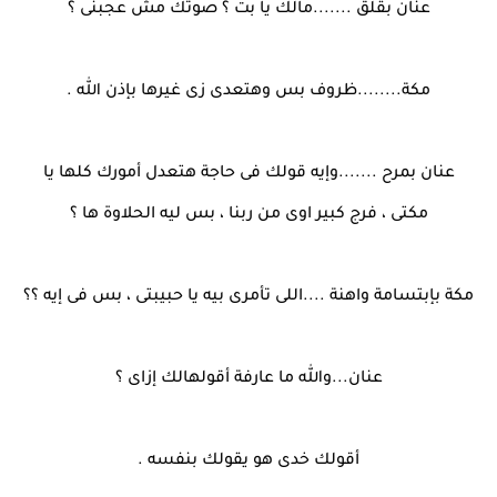
عنان بقلق .......مالك يا بت ؟ صوتك مش عجبنى ؟
مكة........ظروف بس وهتعدى زى غيرها بإذن الله .
عنان بمرح .......وإيه قولك فى حاجة هتعدل أمورك كلها يا
مكتى ، فرج كبير اوى من ربنا ، بس ليه الحلاوة ها ؟
مكة بإبتسامة واهنة ....اللى تأمرى بيه يا حبيبتى ، بس فى إيه ؟؟
عنان...والله ما عارفة أقولهالك إزاى ؟
أقولك خدى هو يقولك بنفسه .