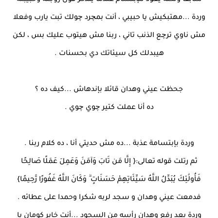
سابقا ولكنه يعود للإبتسام عندما يتذكر قول زوجته وحبيبته
وردة ...مهتبكيش يا حبيبي ، أنت بمچرد چولك تبت يارب وفعلا
مش ناوي ترچع الذنب تاني ، ربنا مش هيتوب عليك بس ، لكن
هيبدلك كل سيئاتك دي بحسنات .
جحظت عيني وهدان قائلا بإندهاش ...كيف ده ؟
ده أنا عملت كتير چوي چوي .
وردة بإبتسامة عذبة ...ده مش حديتي أنا ، ده كلام ربنا .
ثم رتلت قوله تعالى:{ إِلَّا مَن تَابَ وَآمَنَ وَعَمِلَ عَمَلًا صَالِحًا
فَأُولَٰئِكَ يُبَدِّلُ اللَّهُ سَيِّئَاتِهِمْ حَسَنَاتٍ ۗ وَكَانَ اللَّهُ غَفُورًا رَّحِيمًا}
فدمعت عيني وهدان و سجد لربه شكرا وحمدا على عطائه .
وردة بعد رفع وهدان رأسه من السجود ...أنت خابر كومان يا