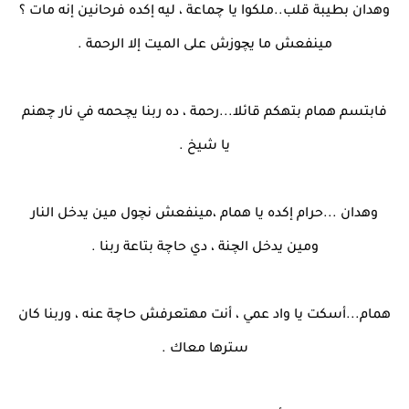
وهدان بطيبة قلب..ملكوا يا چماعة ، ليه إكده فرحانين إنه مات ؟
مينفعش ما يچوزش على الميت إلا الرحمة .
فابتسم همام بتهكم قائلا...رحمة ، ده ربنا يچحمه في نار چهنم
يا شيخ .
وهدان ...حرام إكده يا همام ،مينفعش نچول مين يدخل النار
ومين يدخل الچنة ، دي حاچة بتاعة ربنا .
همام...أسكت يا واد عمي ، أنت مهتعرفش حاچة عنه ، وربنا كان
سترها معاك .