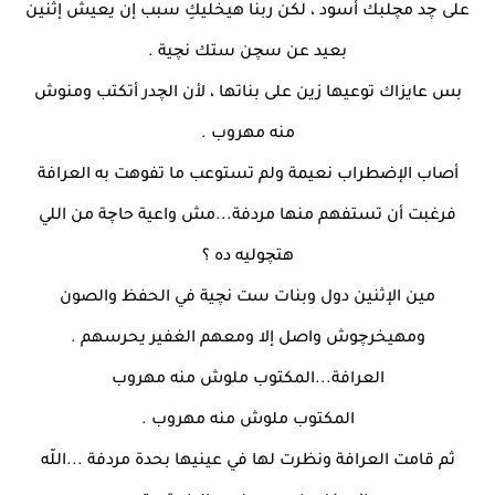
على چد مچلبك أسود ، لكن ربنا هيخليكِ سبب إن يعيش إثنين
بعيد عن سچن ستك نچية .
بس عايزاك توعيها زين على بناتها ، لأن الچدر أتكتب ومنوش
منه مهروب .
أصاب الإضطراب نعيمة ولم تستوعب ما تفوهت به العرافة
فرغبت أن تستفهم منها مردفة...مش واعية حاچة من اللي
هتچوليه ده ؟
مين الإثنين دول وبنات ست نچية في الحفظ والصون
ومهيخرچوش واصل إلا ومعهم الغفير يحرسهم .
العرافة...المكتوب ملوش منه مهروب
المكتوب ملوش منه مهروب .
ثم قامت العرافة ونظرت لها في عينيها بحدة مردفة ...اللّه