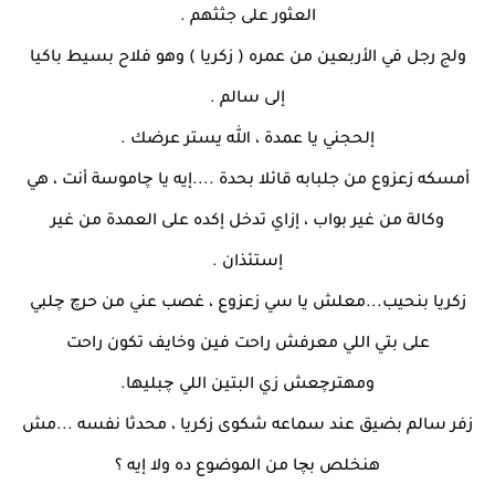
العثور على جثثهم .
ولج رجل في الأربعين من عمره ( زكريا ) وهو فلاح بسيط باكيا
إلى سالم .
إلحجني يا عمدة ، الله يستر عرضك .
أمسكه زعزوع من جلبابه قائلا بحدة ....إيه يا چاموسة أنت ، هي
وكالة من غير بواب ، إزاي تدخل إكده على العمدة من غير
إستئذان .
زكريا بنحيب...معلش يا سي زعزوع ، غصب عني من حرچ چلبي
على بتي اللي معرفش راحت فين وخايف تكون راحت
ومهترچعش زي البتين اللي چبليها.
زفر سالم بضيق عند سماعه شكوى زكريا ، محدثا نفسه ...مش
هنخلص بچا من الموضوع ده ولا إيه ؟