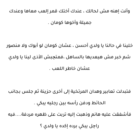
وأنت إهنه مش لحالك ، عندك أختك قمر إلعب معاها وعندك
جميلة وأخوها كومان .
خلينا في حالنا يا ولدي أحسن ، عشان كومان لو أبوك ولا منصور
شم خبر مش هيعديها بالساهل ،فمتچبش الأذى لينا يا ولدي
عشان خاطر اللعب .
فتبدلت تعابير وهدان المرتخية إلى أخرى حزينة ثم جلس بجانب
الحائط ودفن رأسه بين رجليه يبكي .
فأشفقت عليه هانم وذهبت إليه تربت على ظهره مردفة....فيه
راچل يبكي برده إكده يا ولدي ؟