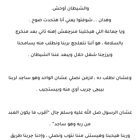
والشيطان أوحش.
وهدان ...شوفتوا يعني أنا هتحدت صوح .
ويا چماعة اللي هيخلينا منرچعش إهنه تاني بعد منخرچ
بالسلامة ، هو أننا نتعلجچ بربنا ونطلب منه يسامحنا
ويرزچنا شغل حلال ويبعد عننا الشيطان .
وعشان نطلب ده ، لازمن نصلي عشان الواحد وهو ساچد لربنا
بيبچى چريب أوي منه وبيستجيب .
عشان الرسول صل الله عليه وسلم چال “أقرب ما يكون العبد
من ربه وهو ساجد” .
وربنا هيحبنا وهيستنى مننا نتوب ونصلي ، وإحنا چربنا طريق