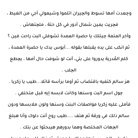
وچعدت أمها تسوط والچيران اتلموا وشيعولي أجي من الغيط ،
فچريت يمين شمال أدور في كل حتة ، ملچتهاش .
وآخر المتمة چيتلك يا حضرة العمدة تشوفلي البت راحت فين ؟
ثم انكب على يده يقبلها بقوله ...أبوس يدك يا حضرة العمدة ،
كلم المُدرية يدوروا على بتي، أنت لو شوفت حال أمها ، يچطع
الچلب .
هز سالم كتفيه باقتضاب ثم أوما برأسه قائلا...طيب يا زكريا .
چول اسم البت وسنها وكانت لابسه إيه قبل متختفي .
فأملى عليه زكريا مواصفات البنت وسنها ولون ملابسها ودون
سالم ذلك في ورقة ثم هتف ....طيب روح أنت دلوك وأنا هبلغ
الچهات المختصة وهما بدورهم هيبحثوا عن بتك .