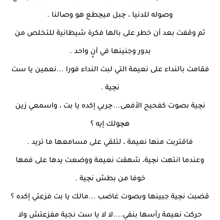
وصوله للدنيا ، چبل ميچطع هو وصالنا .
ثم وقفت بعد أن خطر على بالها فكرة شيطانية للتخلص من
بدور وجنينها في آنٍ واحد .
فقامت بالنداء على نعيمة التي لبت النداء فورا ...نعمين يا ست
نچية .
نچية بصوت كفحيح الأفعى...چربي إكده يا بت ، واسمعي زين
هچولك إيه ؟
فاقتربت منها نعيمة ، لتلقي على مسامعها ما تريد .
وعندما انتهت نچية، شهقت نعيمة ووضعت يدها على فمها
خوفا من بطش نچية .
قضبت نچية جبينها وبصوت غاضب ...مالك يا بت فزعتي إكده ؟
حركت نعيمة رأسها بنفي....لا لا يا ست نجية مفزعتش ولا