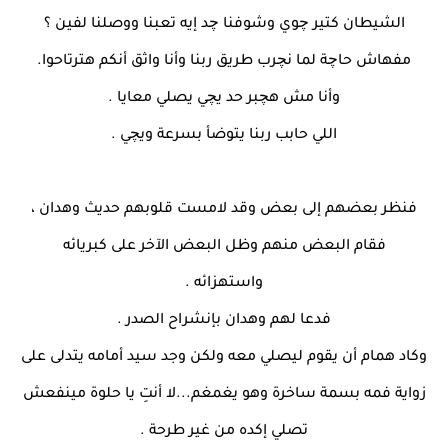
الشيطان كتير چوي وشوفنا چد إيه تعبنا ووصلنا لفين ؟
مفهاش حاچة لما نچرب طريق ربنا وأنا واثق أنكم هترتاحوا.
وأنا مش هچبر حد يچي يصلي معايا .
اللي حابب ربنا يتوضأ بسرعة ويچي .
فنظر بعضهم إلى بعض وقد لامست قلوبهم حديث وهدان ،
فقام البعض منهم وظل البعض الآخر على كبريائه
واستهزائه .
فدعا لهم وهدان بإنشراح الصدر .
وكاد همام أن يقوم ليصلي معه ولكن وجد سيد أمامه يتدلى على
زواية فمه بسمة ساخرة وهو يغمغم...لا أنتِ يا حلوة مينفعش
تصلي إكده من غير طرحة .