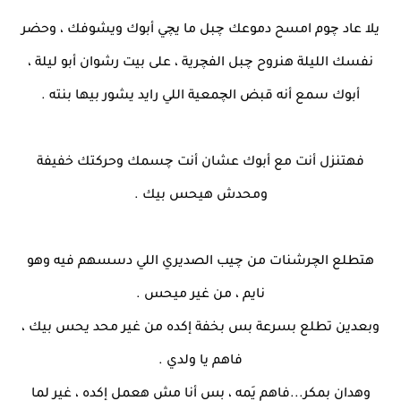
يلا عاد چوم امسح دموعك چبل ما يچي أبوك ويشوفك ، وحضر
نفسك الليلة هنروح چبل الفچرية ، على بيت رشوان أبو ليلة ،
أبوك سمع أنه قبض الچمعية اللي رايد يشور بيها بنته .
فهتنزل أنت مع أبوك عشان أنت چسمك وحركتك خفيفة
ومحدش هيحس بيك .
هتطلع الچرشنات من چيب الصديري اللي دسسهم فيه وهو
نايم ، من غير ميحس .
وبعدين تطلع بسرعة بس بخفة إكده من غير محد يحس بيك ،
فاهم يا ولدي .
وهدان بمكر...فاهم يَمه ، بس أنا مش هعمل إكده ، غير لما