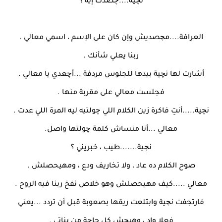
نچية....چصدك إيه ؟
العرافة....مچصديش وإن كان على الإسم ، اسمي معالي .
ربنا يعلي شأنك .
أشارت لها نچية بيدها للجلوس مردفة ...أچعدي يا معالي .
فجلست معالي على مقربة منها .
نچية.....أنتِ فاكرة زين الكلام اللي چولتيه ليه المرة اللي عدت .
معالي ...أنا منساش كلمة چولتها واصل.
نچية.......طيب ، خبريني ؟
صوح الكلام ده عاد ، ولا تخاريف ودع ، ومهيحصلش .
معالي .....كيف مهيحصلش وهو خلاص نفخ ربنا فيه الروح .
فارتجفت نچية وابتلعت ريقها بصعوبة قبل أن تردد ...يعني
فعلا واد ، وهيچش كل حاچة من بناتي .