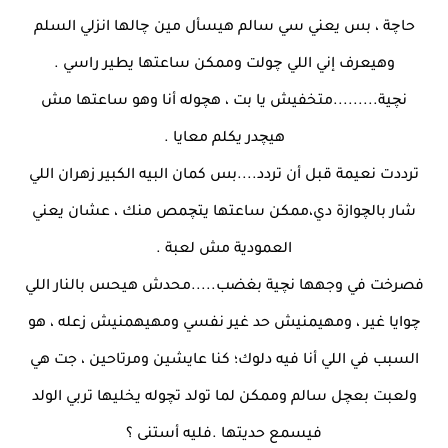
حاچة ، بس يعني سي سالم هيسأل مين چالها انزلي السلم
وهيعرف إني اللي چولت وممكن ساعتها يطير راسي .
نچية.........متخفيش يا بت ، هچوله أنا وهو ساعتها مش
هيچدر يكلم معايا .
ترددت نعيمة قبل أن تردد....بس كمان البيه الكبير زهران اللي
شار بالچوازة دي،ممكن ساعتها يتچمص منك ، عشان يعني
العمودية مش لعبة .
فصرخت في وجهها نچية بغضب.....محدش هيحس بالنار اللي
چوايا غير ، ومهيمنيش حد غير نفسي ومهيهمنيش زعله ، هو
السبب في اللي أنا فيه دلوك؛ كنا عايشين ومرتاحين ، جت هي
ولعبت بعچل سالم وممكن لما تولد تچوله يخليها تربي الولد
فيسمع حديتها .فليه أستنى ؟