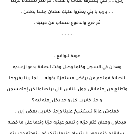
زكريا....إلهي يسترها معاك يا عمدة ، ثم نظر للسماء مرددا
....يارب يا بتي يعتروا عليكِ عشان چلبنا يطمن .
ثم خرج والدموع تنساب من عينيه .
.........
عودة للواقع .
وهدان في السجن وكلما وصل وقت الصلاة يدعوا زملاءه
للصلاة فمنهم من يرفض مستهزئا بقوله ....لما ربنا يفرچها
وتطلع من إهنه ابقى چول للناس اللي برا صلوا لكن إهنه سچن
واحنا خابرين كل واحد دخل إهنه ليه ؟
فملوش عازة تستشيخ علينا وإحنا خابرين بعض زين .
فيحاول وهدان كتم حزنه و تدمع عينيه حزنا وندما على ما فعله