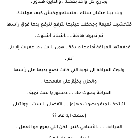
يچازي كل واحد بعمله ، والدايرة هتدور .
ويلا بينا عشان ستك ، متستعوچكيش كيف مچلتلك
فتخشبت نعيمة وجحظت عينيها لترفع لترفع يدها فوق رأسها
ثم تديرها هاتفة.....أشتاتا أشتوت.
فدفعتها العرافة أمامها مردفة...همي يا بت ، ما عفريت إلا بني
آدم .
ولجت العرافة إلى نچية التي كانت تضع يديها على رأسها
والحزن يخيِّمُ على ملامحها .
العرافة بصوت حاد ....دستور يا ست نچية .
لترتجف نچية وبصوت مهزوز ....اتفضلي يا ست ، چولتيلي
إسمك ايه عاد ؟؟
العرافة.......الأسامي كتير ، لكن اللي يفرچ هو العمل .