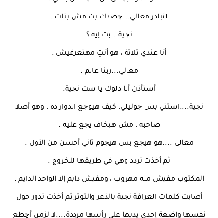
لتبادر معالي...چصدك بت مش بنات .
نچية...بت إيه ؟
أنا عندي تلاتة ، هو أنتِ مهتعرفيش .
معالي...ربنا عالم .
أستأذن أنا دلوك يا ست نچية.
نچية....استني بس چوليلي، كيف هيوچع الدوار ده ، وهو أصلا
صاحبه ، مش هيخاف يچع عليه .
معالى ....هو هيچع بس هيچوم تاني أحسن من الأول .
ثم أخذت تردد وهي في طريقها للخروج .
المكتوب مفيش منه مهروب ، ومفيش دايم إلا الواحد الدايم .
أصابت كلمات العرافة نچية بالذعر والتوتر ثم أخذت تدور حول
نفسها واضعة إحدى يديها على رأسها مرددة....لا لزمن أچطع