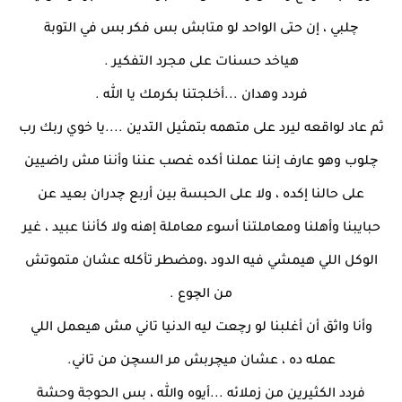
چلبي ، إن حتى الواحد لو متابش بس فكر بس في التوبة
هياخد حسنات على مجرد التفكير .
فردد وهدان ...أخلجتنا بكرمك يا الله .
ثم عاد لواقعه ليرد على متهمه بتمثيل التدين ....يا خوي ربك رب
چلوب وهو عارف إننا عملنا أكده غصب عننا وأننا مش راضيين
على حالنا إكده ، ولا على الحبسة بين أربع چدران بعيد عن
حبايبنا وأهلنا ومعاملتنا أسوء معاملة إهنه ولا كأننا عبيد ، غير
الوكل اللي هيمشي فيه الدود ،ومضطر تأكله عشان متموتش
من الچوع .
وأنا واثق أن أغلبنا لو رچعت ليه الدنيا تاني مش هيعمل اللي
عمله ده ، عشان ميچربش مر السچن من تاني.
فردد الكثيرين من زملائه ...أيوه والله ، بس الحوجة وحشة