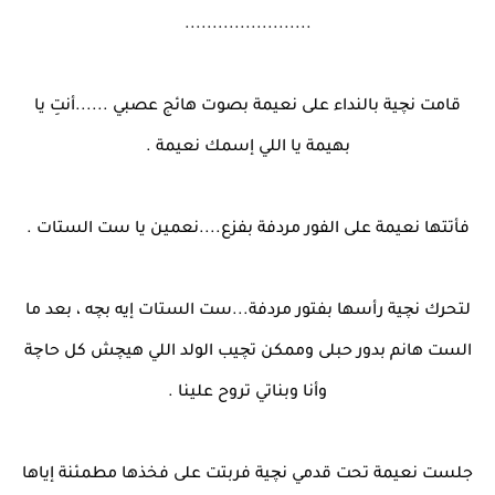
.......................
قامت نچية بالنداء على نعيمة بصوت هائج عصبي ......أنتِ يا
بهيمة يا اللي إسمك نعيمة .
فأتتها نعيمة على الفور مردفة بفزع....نعمين يا ست الستات .
لتحرك نچية رأسها بفتور مردفة...ست الستات إيه بچه ، بعد ما
الست هانم بدور حبلى وممكن تچيب الولد اللي هيچش كل حاچة
وأنا وبناتي تروح علينا .
جلست نعيمة تحت قدمي نچية فربتت على فخذها مطمئنة إياها