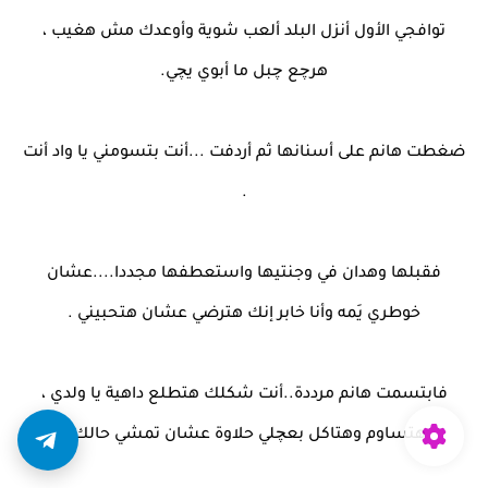
توافجي الأول أنزل البلد ألعب شوية وأوعدك مش هغيب ،
هرچع چبل ما أبوي يچي.
ضغطت هانم على أسنانها ثم أردفت ...أنت بتسومني يا واد أنت
.
فقبلها وهدان في وجنتيها واستعطفها مجددا....عشان
خوطري يَمه وأنا خابر إنك هترضي عشان هتحبيني .
فابتسمت هانم مرددة..أنت شكلك هتطلع داهية يا ولدي ،
هتساوم وهتاكل بعچلي حلاوة عشان تمشي حالك .