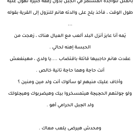
بالملل لتواجده المستمر في الجبل بدون رفقة كثيرة تهون عليه
طول الوقت ، فأخذ يلح على والدته هانم للنزول إلى القرية بقوله
...
يَمه أنا عايز أنزل البلد ألعب مع العيال هناك ، زهجت من
الحبسة إهنه لحالي .
عقدت هانم حاجبيها قائلة باقتضاب ....يا ولدي ، مهينفعش
أنت حاچة وهما حاچة تانية خالص .
وأخاف عليك منيهم لو سألوك أنت ولد مين ومنين ؟
ولو چولتهم الحچيچة هيتمسخروا بيك وهيضربوك وهيچلولك
ولد الچبل الحرامي أهو .
ومحدش هيرضى يلعب معاك .