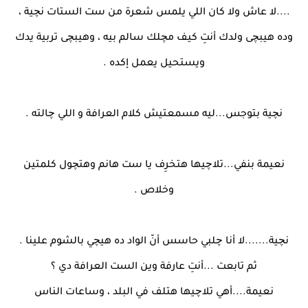
....لا عاش ولا كان اللي يلمس شعرة من ست الستات نچية ،
وده هيبچى ولدك أنتِ كيف مچلك سالم بيه ، وهيبچى تربية يدك
ويستحيل يعمل إكده .
نچية بتوجس...ليه مسمعتيش كلام العرافة و اللي چالته .
نعيمة بنفي...تلاچيها هتخرِف يا ست هانم وهتچول كلمتين
وخلاص .
نچية.......لا أنا چلبي حاسس أنّ الواد ده هيچي بالشوم علينا .
ثم تابعت ...أنتِ عارفة وين الست العرافة دي ؟
نعيمة....أهي تلاچيها هتلف في البلد ، وساعات الناس