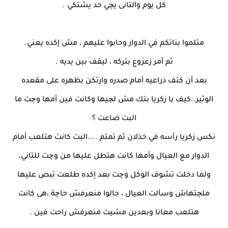
كل يوم والتانى يچي حد يشتكي .
متلموا بناتكم في الدوار وحابوا عليهم ، مش إكده يعني.
ثم أمر زعزوع بتركه ، ليقف بين يديه .
بعد أن كتف ذراعيه أمام صدره وارتكن بظهره على مقعده
الوثير..كيف يا زكريا بتك مش لچيها وكانت فين أمها وچت ما
البت ضاعت ؟
نكس زكريا رأسه في خذلان ثم تمتم ....البت كانت هتلعب أمام
الدوار مع العيال وأمها كانت هتطل عليها من وچت للتاني،
ولما دخلت تشوف الوكل وچت بعد إكده طلعت تبص عليها
ملچتهاش وسألت العيال ، جالوا منعرفش حاچة ،هى كانت
هتلعب معانا وبعدين مشيت منعرفش راحت فين .