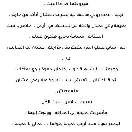
هيروحلها حداها البيت .
نچية ...طب روحي هاتيها ليه بسرعة ، عشان أتأكد من حاچة .
نعيمة وهي تعتدل واقفة من جلستها في اأرض ...حاضر يا ست
الستات ، مسافة دچايچ هتكون عندك .
بس سايچ عليكِ النبي متعكريش مزاچك ، عشان بت السايس
دي .
وهبعتلك البت بهية دلوك بفنجان چهوة يروچ دماغك .
نچية بإمتنان....تعيشي يا بت نعيمة ويلا روحي عشان
متعوچيش .
نعيمة...حاضر يا ست الكل.
فأسرعت نعيمة إلى العرافة ، وولچت إليها .
ليصدر صوتا منها أرعب نعيمة بقولها.....تعالي يا نعيمة .