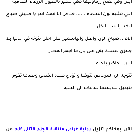
ايلن وهي تفتح زرقاوتيها فهي تتميز بالعيون الزرقاء الصافية
التي تشبه لون السماء....... خلاص انا قمت اهو يا حبيبتي صباح
الخير يا ست الكل
الام... صباح الورد والفل والياسمين على احلى بنوته في الدنيا يلا
جهزي نفسك بقى على بال ما اجهز الفطار
ايلن.. حاضر يا ماما
تتوجه الى المرحاض تتوضا و تؤدي صلاه الضحى وبعدها تقوم
بتبديل ملابسها للذهاب الى الكليه
الآن يمكنكم تنزيل
رواية
غرامى منتقبة الجزء الثاني pdf
من