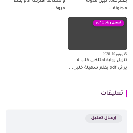
بقلم غاده نبيل مدونة
والصداقة افترقنا pdf بقلم
مجنونة...
مروة...
تحميل روايات pdf
يونيو 19, 2026
تنزيل رواية امتلكنى قلب لا
يرانى pdf بقلم سهيلة خليل...
تعليقات
إرسال تعليق