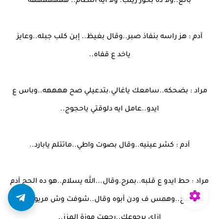
باتع..ولا ده بخور زينب. ولا ايه النظام.. هههههههه
آدم : هز راسه بنفاذ صبر..وقال بغيظ.. إبن كلب جبله..وعايز
ياخد ع قفاه..
مراد : بضحكه..سامعك ياغالي.بتدعيلي صح ههههه..وباس ع
ايدو..عامل ايه دلوقتي ياحجوج..
آدم : كشر عينيه..وقال بصوت واطي..ماتتلم يابارد..
مراد : حط ايدو ع قلبه..بمرح.وقال...الله يسلام..هو ده الحج آدم
بصحيح..وهمس ف ودن أبوه وقال..شوفت وش مريومه نور
ازاي برجوعك..رجعت موزة المزز..