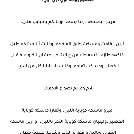
مبسووووطه اوي اوي اوي..
مريم : بضحكه..ربنا يسعد اوقاتكم ياحبايب قلبى..
آرين : قامت ومسكت طبق الفاكهة..وقالت أنا جبتلكم طبق
فاكهه طازه.. لسه حالا من ع الشجر..عشان تاكلو منه قبل
الفطار..ومسكت تفاحه..وقالت يلا يابابا كل من ايدي..
آدم ومريم بصو ع الاحفاد..
ميرو ماسكه كوباية اللبن..وتمارا ماسكه كوباية
العصير..وليليان ماسكه كوباية التمر باللبن.. و آرين ماسكه
التفاح..وتالين واقفه ع الباب وشايله صينية فطار..