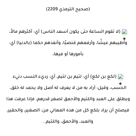
(صحيح الترمذي 2209)
(لا تقوم الساعة حتى يكون أسعد الناس) أي: أكثرهم مالاً،
وأطيبهم عيشًا، وأرفعهم مَنصبًا، وأنفذهم حكما (بالدنيا) أي:
بأمورها أو فيها،
(لكع بن لكع) أي: لئيم بن لئيم، أي: رديء النسب دنيء
الحسب، وقيل: أراد به من لا يعرف له أصل ولا يحمد له خلق،
ويطلق على العبد واللئيم والأحمق لصغر قدرهم، فإذا عرفت هذا
فيصلح أن يراد بلكع كل من هذه المعاني من: الصغير، والحقير،
والعبد، والأحمق، واللئيم..