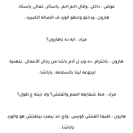
عوض : داخل..وقال احم احم..ياساتر..تعالى ياستاذ
هارون..ودخلو وحطو الورد ف الصاله الكبيره..
مراد : ايه ده ياهارون؟
هارون : باحترام..ده ورد ل آدم باشا من رجال الأعمال..بتهنيه
لرجوعه لينا بالسلامه..ياباشا..
مراد : مط شفايفه اممم.واتفتش؟ ولا جبته ع طول؟
هارون : طبعا اتفتش كويس..واي حد يبعت بيتفتش هو والورد
ياباشا..