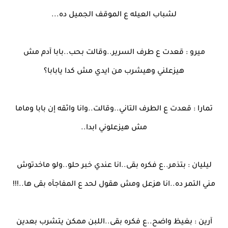
لشباب العيله ع الموقف الجميل ده...
ميرو : قعدت ع طرف السرير..وقالت بحب..بابا آدم مش
هيزعلني وهيشرب من ايدي مش كدا يابابا؟
تمارا : قعدت ع الطرف التاني..وقالت..وانا واثقه إن بابا وماما
مش هيزعلوني ابدا..
ليليان : بتذمر..ع فكره بقى..انا عندي خبر حلو..ولو ماخدتوش
مني التمر ده..انا هزعل ومش هقول لحد ع المفاجآه بقى ها..!!!
آرين : بغيظ واضح..ع فكره بقى..اللبن ممكن يتشرب بعدين