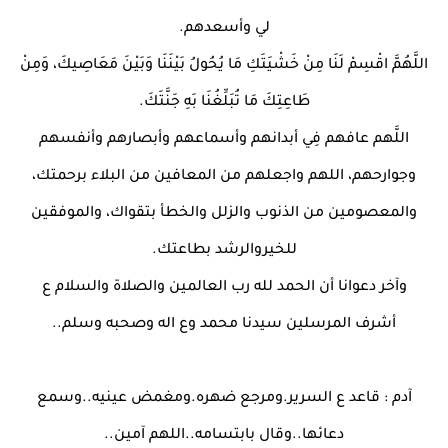
لي وأسعدهم.
اللَّهُمَّ اقْسِمْ لَنَا مِنْ خَشْيَتَكِ مَا يُحُولُ بَيْنَنَا وَبَيْنَ مَعَاصِيكَ، وَمِنْ
طَاعِتِكَ مَا تُبَلِّغُنَا بَهِ جَنَّتَكَ.
اللَّهم عافهم فِي أبدانهم وأسماعهم وأبصارهم وأنفسهم
وجوارحهم، اللهم واجعلهم من المعافين من البلاء برحمتك،
والمعصومين من الذنوب والزلل والخطأ بتقواك، والموفقين
للخيروالرشد بطاعتك.
وآخر دعوانا أن الحمد لله رب العالمين والصلاة والسلام ع
أشرف المرسلين سيدنا محمد وع اله وصحبه وسلم..
آدم : قاعد ع السرير.ومرجع ضهره.ومغمض عينيه..وسمع
دعائها..وقال بابتسامه..اللهم آمين..