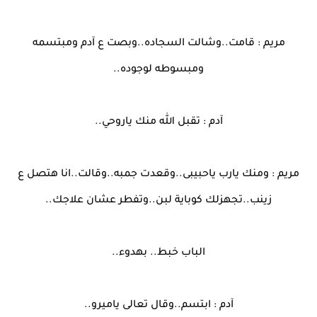
مريم : قامت..وشالت السجاده..وبصت ع آدم ومبتسمه
ومبسوطه لوجوده..
آدم : تقبل الله منك ياروحي..
مريم : ومنك يارب ياحبيبى..وقعدت جمبه..وقالت..انا هتصل ع
زينب..تجهزلك كوباية لبن..وتفطر عشان علاجك..
الباب خبط.. بهدوء..
آدم : ابتسم..وقال تعالى ياميرو..