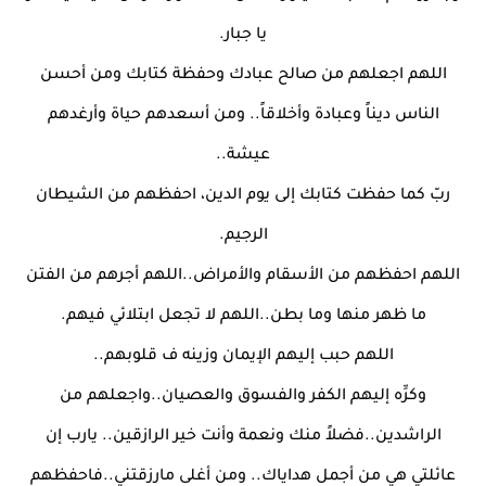
يا جبار.
اللهم اجعلهم من صالح عبادك وحفظة كتابك ومن أحسن
الناس ديناً وعبادة وأخلاقاً.. ومن أسعدهم حياة وأرغدهم
عيشة..
ربّ كما حفظت كتابك إلى يوم الدين، احفظهم من الشيطان
الرجيم.
اللهم احفظهم من الأسقام والأمراض..اللهم أجرهم من الفتن
ما ظهر منها وما بطن..اللهم لا تجعل ابتلائي فيهم.
اللهم حبب إليهم الإيمان وزينه ف قلوبهم..
وكرِّه إليهم الكفر والفسوق والعصيان..واجعلهم من
الراشدين..فضلاً منك ونعمة وأنت خير الرازقين.. يارب إن
عائلتي هي من أجمل هداياك.. ومن أغلى مارزقتني..فاحفظهم