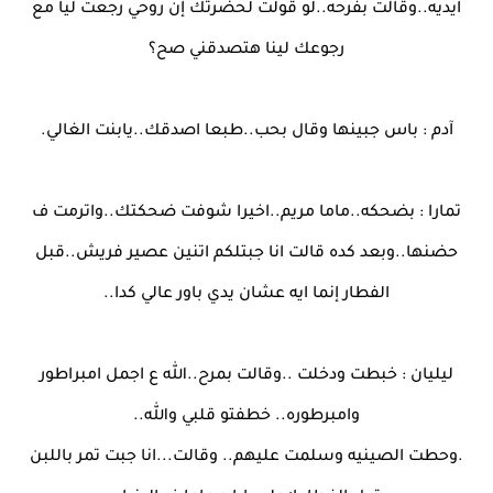
ايديه..وقالت بفرحه..لو قولت لحضرتك إن روحي رجعت ليا مع
رجوعك لينا هتصدقني صح؟
آدم : باس جبينها وقال بحب..طبعا اصدقك..يابنت الغالي.
تمارا : بضحكه..ماما مريم..اخيرا شوفت ضحكتك..واترمت ف
حضنها..وبعد كده قالت انا جبتلكم اتنين عصير فريش..قبل
الفطار إنما ايه عشان يدي باور عالي كدا..
ليليان : خبطت ودخلت ..وقالت بمرح..الله ع اجمل امبراطور
وامبرطوره.. خطفتو قلبي والله..
.وحطت الصينيه وسلمت عليهم.. وقالت...انا جبت تمر باللبن