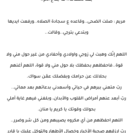
بعد لحظات.. ف جناح آدم..
مريم : صلت الضحى..وقاعده ع سجادة الصلاه..ورفعت ايديها
وبتدعي بترجي..وقالت..
اللهم إنّك وهبت لي زوجي واولادي وأحفادي من غير حول مني ولا
قوة..فاحفظهم بحفظك بلا حول مني ولا قوة، اللهم أغنهم
بحلالك عن حرامك وبفضلك عمّن سواك.
ربّ متعني ببرهم في حياتي وأسعدني بدعائهم بعد مماتي..
ربّ أبعد عنهم أمراض القلوب والأبدان، وبلغني فيهم غاية أملي
بحولك وقوتك يا كريم يا منان.
اللهم احفظهم من أي مكروه يصيبهم ومن كل شر وضرر..
ربّ ارزقهم صحبة الأخيار وخصال الأطهار والتوكل عليك يا قادر