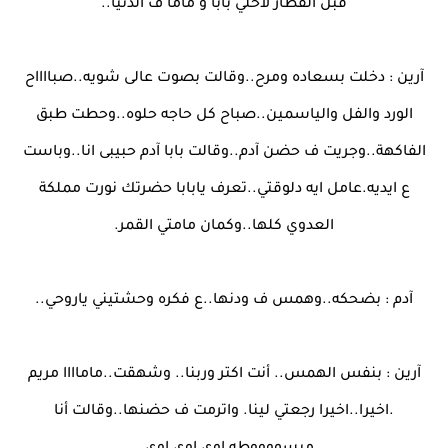
قبل الفطار لاحلي بابا و ماما ف الدنيا..
آرين : دخلت بسعاده ومرح..وقالت بصوت عالى شويه..صبااااح
الورد والفل والياسمين..صباح كل حاجه حلوه..وحطت طبق
الفاكهة..وجريت ف حضن آدم..وقالت بابا آدم حبيبى انا..وباست
ع ايديه.عامل ايه دلوقتي..تعرف يابابا حضرتك نورت مملكة
العدوي كلها..وكمان مامتي القمر.
آدم : بضحكه..وهمس ف ودنها..ع فكره وحشتيني ياروحي..
آرين : بنفس الهمس.. أنت اكتر وربنا.. وشهقت..ماماااا مريم
.اخيرا..اخيرا رجعتي لينا. واترمت ف حضنها..وقالت أنا