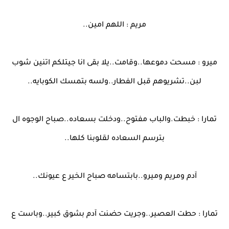
مريم : اللهم امين..
ميرو : مسحت دموعها..وقامت..يلا بقى انا جيتلكم اتنين شوب
لبن..تشريوهم قبل الفطار..ولسه بتمسك الكوبايه..
تمارا : خبطت.والباب مفتوح..ودخلت بسعاده..صباح الوجوه ال
بترسم السعاده لقلوبنا كلها..
آدم ومريم وميرو..بابتسامه صباح الخير ع عيونك..
تمارا : حطت العصير..وجريت حضنت آدم بشوق كبير..وباست ع