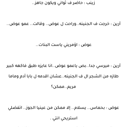
زينب : حاضر ف ثواني ويكون جاهز..
آرين : خرجت ف الجنينه..وراحت ل عوض.. وقالت.. عمو عوض..
عوض : اؤمريني ياست البنات..
آرين : ميرسي جدا..بص ياعمو عوض..انا عايزه طبق فاكهه كبير
طازه من الشجر ال ف الجنينه..عشان اقدمه ل بابا آدم وماما
مريم..ممكن؟
عوض : بحماس.. يسلام.. إلا ممكن من عينيا الجوز.. اتفضلي
استريحي انتي .