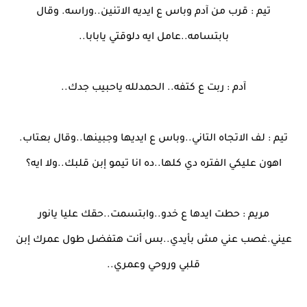
تيم : قرب من آدم وباس ع ايديه الاتنين..وراسه. وقال
بابتسامه..عامل ايه دلوقتي يابابا..
آدم : ربت ع كتفه.. الحمدلله ياحبيب جدك..
تيم : لف الاتجاه التاني..وباس ع ايديها وجبينها..وقال بعتاب.
اهون عليكي الفتره دي كلها..ده انا تيمو إبن قلبك..ولا ايه؟
مريم : حطت ايدها ع خدو..وابتسمت..حقك عليا يانور
عيني.غصب عني مش بأيدي..بس أنت هتفضل طول عمرك إبن
قلبي وروحي وعمري..