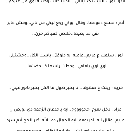
ايدو..نورت البيت بجد يابابي.. الدنيا كانت وحشه اوي من غيركم..
آدم : مسح دموعها..وقال ابوكي رجع ليكي من تاني..ومش عايز
بقى حد يعيط..خلاص كفياكم حزن..
نور : سلمت ع مريم..عامله ايه دلوقتى ياست الكل..وحشتيني
اوي اوي يامامي..وحطت راسها ف حضنها..
مريم : ربتت ع ضهرها..انا بخير طول ما الكل بخير بانور عيني..
مراد : دخل بمرح احجووووج..ايه ياجدعان الزحمه دي..وبص ل
مريم..وقال ايه يامريومه..ايه الجمال ده..الله اكبر الحج آدم سره