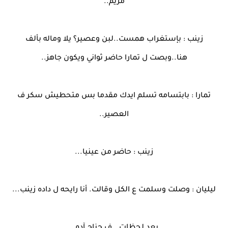
مريم..
زينب : بإستغراب همست..لبن وعصير؟ يلا وماله بألف
هنا..وبصت ل تمارا حاضر ثواني ويكون جاهز..
تمارا : بابتسامه تسلم ايدك مقدما بس متحطيش سكر ف
العصير..
زينب : حاضر من عينيا...
ليليان : وصلت وسلمت ع الكل وقالت. أنا رايحه ل داده زينب...