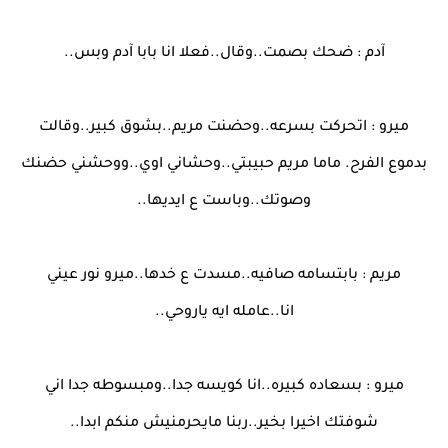
آدم : ضحك بصمت..وقال..فعلا انا بابا آدم وبس..
ميرو : اتحركت بسرعه..وحضنت مريم..بشوق كبير..وقالت
بدموع الفرح. ماما مريم حبيبتي..وحشاني اوي..ووحشني حضنك
وصوتك..وباست ع ايديها..
مريم : بابتسامه صافيه..مسدت ع خدها..ميرو نور عيني
انا..عامله ايه ياروحي..
ميرو : بسعاده كبيره..انا كويسه جدا..ومبسوطه جدا اني
شوفتك اخيرا بخير..ربنا مايحرمنيش منكم ابدا..