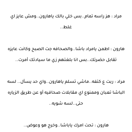
مراد : هز راسه تمام..بس خلي بالك ياهارون..ومش عايز اي
غلط..
هارون : اطمن يامراد باشا..والصحافه جت الصبح وكانت عايزه
تقابل حضرتك..بس انا بلغتهم زي ما سيادتك أمرت..
مراد : ربت ع كتفه..ماشي تسلم ياهارون..واي حد يسأل.. لسه
الباشا تعبان وممنوع اي مقابلات صحافيه أو عن طريق الزياره
حتى..لسه شويه..
هارون : تحت امرك ياباشا..وخرج هو وعوض..