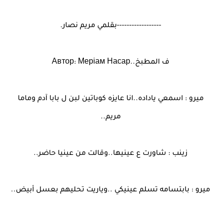
------------------بقلمي مريم نصار.
ف المطبخ..Автор: Меріам Насар
ميرو : اسمعي ياداده..انا عايزه كوباتين لبن ل بابا آدم وماما
مريم..
زينب : شاورت ع عينيها..وقالت من عينيا حاضر..
ميرو : بابتسامه تسلم عينيكي ..وياريت تحليهم بعسل أبيض..