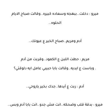
ميرو : دخلت..ببهجه وسعاده كبيره..وقالت صباح الايام
الحلوه..
آدم ومريم..صباح الخير ع عيونك..
مريم : حطت اللبن ع الكمود..وقربت من آدم
. وباست ع ايديه..وقالت بابا حبيبي عامل ايه دلوقتي؟
آدم : ربت ع أيدها..جدك بخير ياروحي..
ميرو : بدقة قلب وضحكه..انت مش جدو..انت بابا آدم وبس..