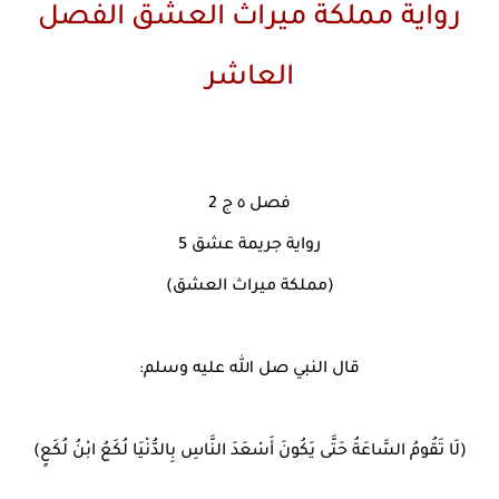
رواية مملكة ميراث العشق الفصل
العاشر
فصل ٥ ج 2
رواية جريمة عشق 5
(مملكة ميراث العشق)
قال النبي صل الله عليه وسلم:
(لَا تَقُومُ السَّاعَةُ حَتَّى يَكُونَ أَسْعَدَ النَّاسِ بِالدُّنْيَا لُكَعُ ابْنُ لُكَعٍ)