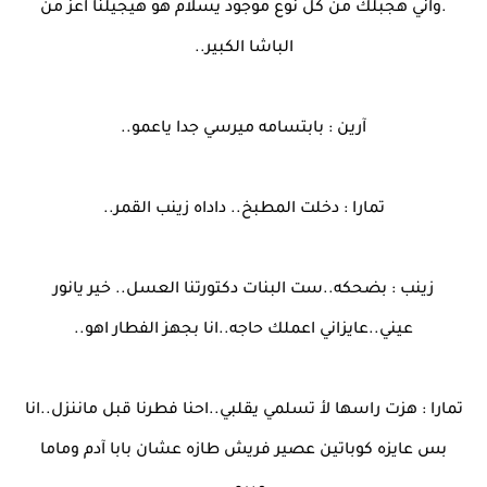
.واني هجبلك من كل نوع موجود يسلام هو هيجيلنا اعز من
الباشا الكبير..
آرين : بابتسامه ميرسي جدا ياعمو..
تمارا : دخلت المطبخ.. داداه زينب القمر..
زينب : بضحكه..ست البنات دكتورتنا العسل.. خير يانور
عيني..عايزاني اعملك حاجه..انا بجهز الفطار اهو..
تمارا : هزت راسها لأ تسلمي يقلبي..احنا فطرنا قبل ماننزل..انا
بس عايزه كوباتين عصير فريش طازه عشان بابا آدم وماما