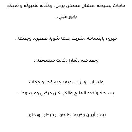
حاجات بسيطه..عشان محدش يزعل..وكفايه تقديركم و تعبكم
يانور عيني..
ميرو : بابتسامه..شربت جدها شويه صغيره. وجدتها..
وبعد كده..تمارا وكانت مبسوطه..
وليليان : و آرين..وبعد كده فطرو حجات
بسيطه.واخدو العلاج.والكل كان مرضي ومبسوط..
تيم و آريان وكريم..طلعو..وخبطو..ودخلو..