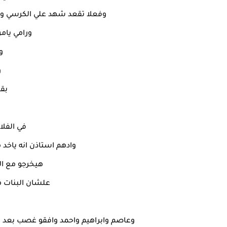
وفعلا تقعد شهد علي الكرسي وزي
ورامي يام
و
و
بقل
في الفلا
وادهم استاذن انه ياخد
هيخرجو مع ال
علشان البنات 
وعاصم وابراهيم واحمد وافقو غصب بعد ما