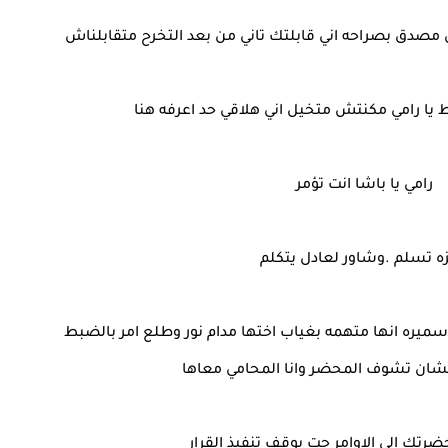
 مصدق بصراحه اني قابلتك تاني من بعد التخرح متقابلناش
ط يا رامي مكنتش متخيل اني هلاقي حد اعرفه هنا
رامي يا باشا انت تؤمر
ه تسلم .وشاور لعادل يتكلم
يره انها متهمه بغياب اختها مدام نور وطلع امر بالضبط
شان تشوف المحضر وانا المحامي معاها
حضرتك الي الاوامر جت بوقف تنفيذ القرار