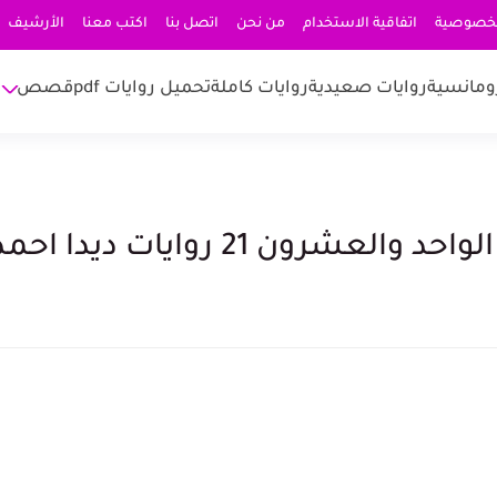
لخصوصية
اتفاقية الاستخدام
من نحن
اتصل بنا
اكتب معنا
الأرشيف
ومانسية
روايات صعيدية
روايات كاملة
تحميل روايات pdf
قصص
رون 21 روايات ديدا احمد