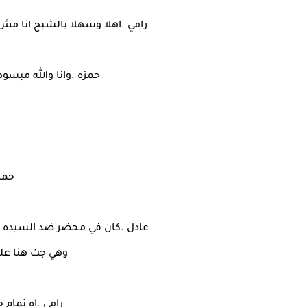
رامي .اهلا وسهلا بالشبح انا مش
حمزه .وانا والله مبسو
حمز
عادل .كان في محضر ضد السيده سم
وهي جت هنا عل
رامي .اه تمام 