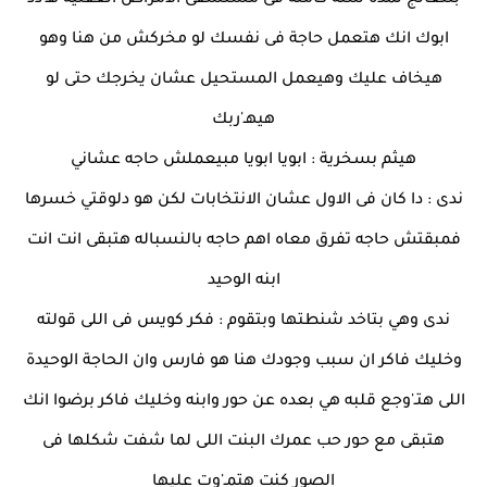
بتتعالج لمدة سنة كاملة فى مستشفى الأمراض العقلية هـ'دد
ابوك انك هتعمل حاجة فى نفسك لو مخركش من هنا وهو
هيخاف عليك وهيعمل المستحيل عشان يخرجك حتى لو
هيهـ'ربك
هيثم بسخرية : ابويا ابويا مبيعملش حاجه عشاني
ندى : دا كان فى الاول عشان الانتخابات لكن هو دلوقتي خسرها
فمبقتش حاجه تفرق معاه اهم حاجه بالنسباله هتبقى انت انت
ابنه الوحيد
ندى وهي بتاخد شنطتها وبتقوم : فكر كويس فى اللى قولته
وخليك فاكر ان سبب وجودك هنا هو فارس وان الحاجة الوحيدة
اللى هتـ'وجع قلبه هي بعده عن حور وابنه وخليك فاكر برضوا انك
هتبقى مع حور حب عمرك البنت اللى لما شفت شكلها فى
الصور كنت هتمـ'وت عليها