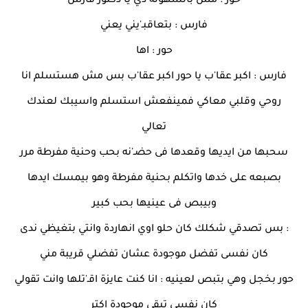
حور : مش بالسهولة دي يا دكتور فارس
فارس : بتعاقبـ'يني يعني
حور : اها
فارس : اكبر عقا'ب يا حور اكبر عقا'ب بس مش هستسلم انا
روحي وقلبي معاكي فمينفعش استسلم واسيبك لعندك
تعالي
سحبها من ايديها وقعدها فى حضـ'نه بحب وحنية مفرطة مرر
بصبعه على خدها واتكلم بحنية مفرطة وهو بيمسك ايدها
وبيبص فى عينيها بحب كبير
: بس تصدقي شكلك كان حلو اوي انهاردة وانتي بتغيظي ندى
كان نفسى تفضل موجودة عشان تفضلي قريبة مني
حور بخجل وهي بتبص لعينيه : انا كنت عايزة اقـ'تلها وانت تقولي
كان نفسي تبقى موجودة اكتر