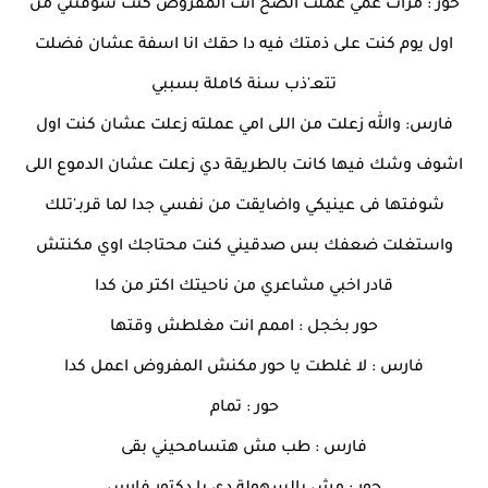
حور : مرات عمي عملت الصح انت المفروض كنت شوفتني من
اول يوم كنت على ذمتك فيه دا حقك انا اسفة عشان فضلت
تتعـ'ذب سنة كاملة بسببي
فارس: والله زعلت من اللى امي عملته زعلت عشان كنت اول
اشوف وشك فيها كانت بالطريقة دي زعلت عشان الدموع اللى
شوفتها فى عينيكي واضايقت من نفسي جدا لما قربـ'تلك
واستغلت ضعفك بس صدقيني كنت محتاجك اوي مكنتش
قادر اخبي مشاعري من ناحيتك اكتر من كدا
حور بخجل : اممم انت مغلطش وقتها
فارس : لا غلطت يا حور مكنش المفروض اعمل كدا
حور : تمام
فارس : طب مش هتسامحيني بقى