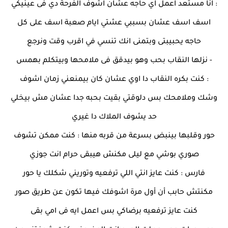
: انا مستعد اعمل اي حاجه عشان اشوف الفرحة دي فى عينيكي
اسف اسف عشان بسببي عشتي ايام صعبة اسف على كل
حاجه يحبيبتى وبتمنى انك تنسي في اقرب وقت ونرجع
- نزلها النقاب بحب وهو بيدقق فى ملامحها وبيتكلم بهمس
: كنت بكره النقاب دا اوي عشان كان بيمنعني زمان اشوف
وشك وملامحك بس دلوقتي بقيت بحبه جدا عشان مش بيخلي
حد يشوف الملاك دا غيري
حور وقلبها بينبض بسرعة من قربه منها : كنت ممكن تشوف
صوري بوشي مع ليلى مكنش هيبقى حرام انت جوزي
فارس : كنت عايز انتي اللي ترفعيه وتوريني شكلك يا حور
مكنتش حابب أن أول مرة اشوفك فيها تكون عن طريق صور
كنت عايز ترفعيه برضاكي بس اعمل ايه فى امي بقى