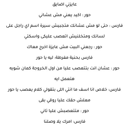
عايزني اضايق
حور : اكيد يعني مش عشاني
فارس : حتى لو مش عشانك متجبيش سيرة اسم اي راجل على
لسانك ومتخلنيش اتعصب عليكى واسكتي
حور : رجعني البيت مش عايزة اخرج معاك
فارس بحنية مفرطة: ليه يا حور
حور : عشان انت بتتعصب عليا من اول الخروجة كمان شويه
هتعمل ايه
فارس: خلاص انا اسف ما انتي اللى بتقولي كلام يعصب يا حور
معلش حقك عليا روقي بقى
حور : متتعصبش عليا تاني
فارس: امرك يلا وصلنا