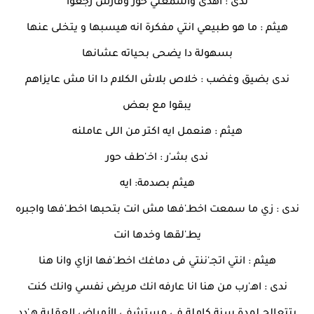
ندى : اهدى واسمعني حور وفارس رجعوا
هيثم : ما هو طبيعي انتي مفكرة انه هيسبها و يتخلى عنها
بسهولة دا يضحى بحياته عشانها
ندى بضيق وغضب : خلاص بلاش الكلام دا انا مش عايزاهم
يبقوا مع بعض
هيثم : هنعمل ايه اكتر من اللى عاملنه
ندى بشـ'ر : اخـ'طف حور
هيثم بصدمة: ايه
ندى : زي ما سمعت اخطـ'فها مش انت بتحبها اخطـ'فها واجبره
يطـ'لقها وخدها انت
هيثم : انتي اتجـ'ننتي فى دماغك اخطـ'فها ازاي وانا هنا
ندى : اهـ'رب من هنا انا عارفه انك مريض نفسي وانك كنت