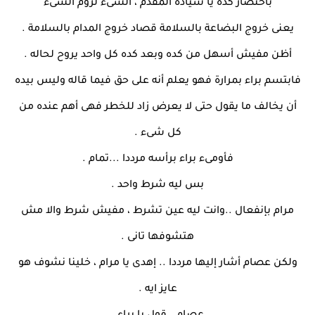
بأختصار كده يا سيادة المقدم ، الشىء لزوم الشىء
يعنى خروج البضاعة بالسلامة قصاد خروج المدام بالسلامة .
أظن مفيش أسهل من كده وبعد كده كل واحد يروح لحاله .
فابتسم براء بمرارة فهو يعلم أنه على حق فيما قاله وليس بيده
أن يخالف ما يقول حتى لا يعرض زاد للخطر فهى أهم عنده من
كل شىء .
فأومىء براء برأسه مرددا ...تمام .
بس ليه شرط واحد .
مرام بإنفعال ..وانت ليه عين تشرط ، مفيش شرط والا مش
هتشوفها تانى .
ولكن عصام أشار إليها مرددا .. إهدى يا مرام ، خلينا نشوف هو
عايز ايه .