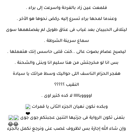
فلمعت عين زاد بالفرحة واسرعت إلى براء .
وعندما لمحها براء تسرع إليه ،ركض نحوها هو الأخر .
ليتلاقى الحبيبان بعد غياب فى عناق طويل لم يفصلهمها سوى
سماع سرينة الشرطة .
ليصيح عصام بصوت عالى ..كنت قلبى حاسس إنك هتعملها .
بس انا لو مخرجتش من هنا سليم انا وبنتى والشحنة .
هفجر الحزام الناسف اللى حواليك وسط مراتك يا سيادة
النقيب ؟؟؟؟؟
اووووبااااا لا كده كتير اوى .
وبكده نكون نهيان الجزء الثانى يا قمرات
بتمنى تكون الرواية فى جزئيها التنين عجبتكم جوى جوى
وإن شاء الله إجازة بس لظروف غصب عنى ونرجع نكمل بالجزء