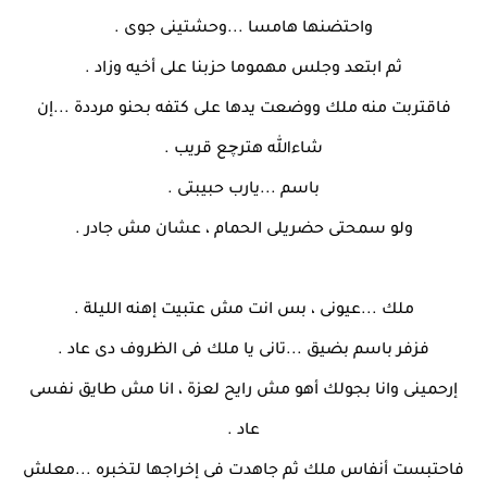
واحتضنها هامسا ...وحشتينى جوى .
ثم ابتعد وجلس مهموما حزبنا على أخيه وزاد .
فاقتربت منه ملك ووضعت يدها على كتفه بحنو مرددة ...إن
شاءالله هترچع قريب .
باسم ...يارب حبيبتى .
ولو سمحتى حضريلى الحمام ، عشان مش جادر .
ملك ...عيونى ، بس انت مش عتبيت إهنه الليلة .
فزفر باسم بضيق ...تانى يا ملك فى الظروف دى عاد .
إرحمينى وانا بجولك أهو مش رايح لعزة ، انا مش طايق نفسى
عاد .
فاحتبست أنفاس ملك ثم جاهدت فى إخراجها لتخبره ...معلش