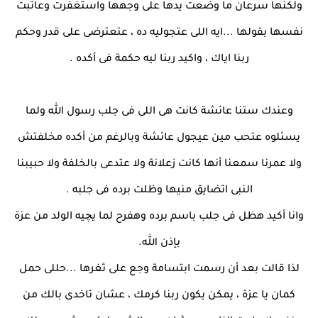
ولكنها سرعان ما وضعت يدها على وجهها واستغفرت وعاتبت
نفسها بقولها ...ايه اللى عتجوليه ده ، عتعترضى على قدر وحكم
ربنا اياك ، واكيد ربنا ليه حكمة فى أكده .
وعندك ستنا عائشة كانت هى اللى فى جلب رسول الله ولما
يسئلوه عتحب مين عيجول عائشة وبالرغم من أكده مخلفتش
ولا عمرنا سمعنا أنها كانت زعلانة ولا عتدعى بالخلفة ولا حبيبنا
النبى اتضايق منيها وظلت برده فى جلبه .
وانا أكيد هظل فى جلب باسم برده وهفرح لما يچيه الولد من عزة
بإذن الله.
لذا قالت بعد أن رسمت ابتسامة وجع على ثغرها ...حللى حمل
كمان يا عزة ، يمكن يكون ربنا كرمك ، عشان تاخدى بالك من