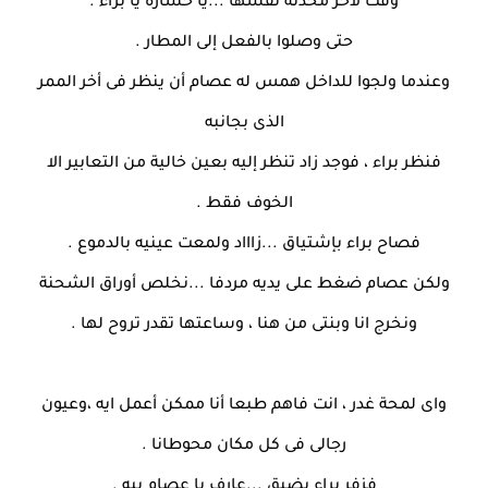
وقت لأخر محدثة نفسها ...يا خسارة يا براء .
حتى وصلوا بالفعل إلى المطار .
وعندما ولجوا للداخل همس له عصام أن ينظر فى أخر الممر
الذى بجانبه
فنظر براء ، فوجد زاد تنظر إليه بعين خالية من التعابير الا
الخوف فقط .
فصاح براء بإشتياق ...زاااد ولمعت عينيه بالدموع .
ولكن عصام ضغط على يديه مردفا ...نخلص أوراق الشحنة
ونخرج انا وبنتى من هنا ، وساعتها تقدر تروح لها .
واى لمحة غدر ، انت فاهم طبعا أنا ممكن أعمل ايه ،وعيون
رجالى فى كل مكان محوطانا .
فزفر براء بضيق ...عارف يا عصام بيه .