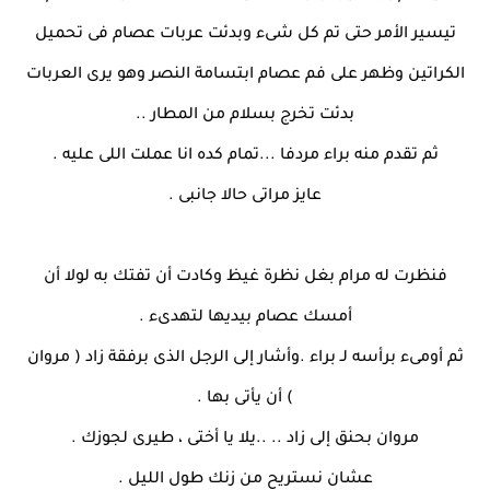
تيسير الأمر حتى تم كل شىء وبدئت عربات عصام فى تحميل
الكراتين وظهر على فم عصام ابتسامة النصر وهو يرى العربات
بدئت تخرج بسلام من المطار ..
ثم تقدم منه براء مردفا ...تمام كده انا عملت اللى عليه .
عايز مراتى حالا جانبى .
فنظرت له مرام بغل نظرة غيظ وكادت أن تفتك به لولا أن
أمسك عصام بيديها لتهدىء .
ثم أومىء برأسه لـ براء .وأشار إلى الرجل الذى برفقة زاد ( مروان
) أن يأتى بها .
مروان بحنق إلى زاد .. ..يلا يا أختى ، طيرى لجوزك .
عشان نستريح من زنك طول الليل .