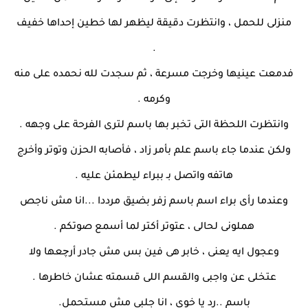
منزلى للحمل ، وانتظرت دقيقة ليظهر لها خطين إحداها خفيف
.
فدمعت عينيها وخرجت مسرعة ، ثم سجدت لله نحمده على منه
وكرمه .
وانتظرت اللحظة التى تخبر بها باسم لترى الفرحة على وجهه .
ولكن عندما جاء باسم علم بأمر زاد ، فأصابه الحزن وتوتر وأخرج
هاتفه واتصل بـ ببراء ليطمئن عليه .
وعندما رأى براء اسم باسم زفر بضيق مرددا ...انا مش ناجص
هملونى لحالى ، عتوتر أكتر لما أسمع صوتكم .
وعجول ايه يعنى ، خابر هى فين بس مش جادر أرچعها ولا
عتخلى عن واجبى والقسم اللى قسمته عشان خاطرها .
باسم ..رد يا خوى ، انا جلبى مش مستحمل.