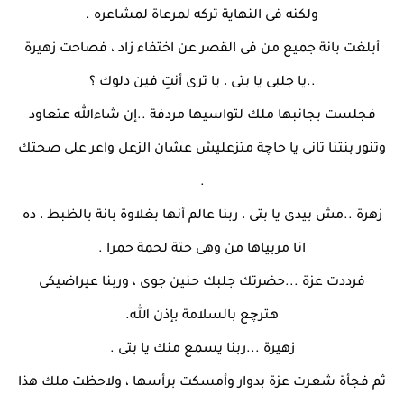
ولكنه فى النهاية تركه لمرعاة لمشاعره .
أبلغت بانة جميع من فى القصر عن اختفاء زاد ، فصاحت زهيرة
..يا جلبى يا بتى ، يا ترى أنتِ فين دلوك ؟
فجلست بجانبها ملك لتواسيها مردفة ..إن شاءالله عتعاود
وتنور بنتنا تانى يا حاچة متزعليش عشان الزعل واعر على صحتك
.
زهرة ..مش بيدى يا بتى ، ربنا عالم أنها بغلاوة بانة بالظبط ، ده
انا مربياها من وهى حتة لحمة حمرا .
فرددت عزة ...حضرتك جلبك حنين جوى ، وربنا عيراضيكى
هترچع بالسلامة بإذن الله.
زهيرة ...ربنا يسمع منك يا بتى .
ثم فجأة شعرت عزة بدوار وأمسكت برأسها ، ولاحظت ملك هذا