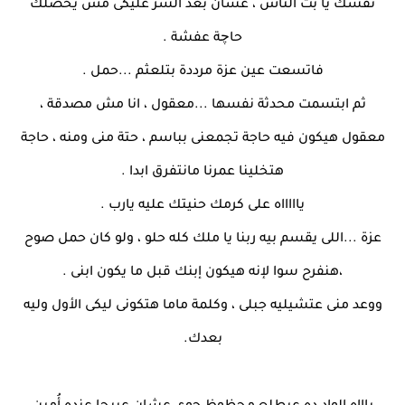
نفسك يا بت الناس ، عشان بعد الشر عليكى مش يحصلك
حاچة عفشة .
فاتسعت عين عزة مرددة بتلعثم ...حمل .
ثم ابتسمت محدثة نفسها ...معقول ، انا مش مصدقة ،
معقول هيكون فيه حاجة تجمعنى بباسم ، حتة منى ومنه ، حاجة
هتخلينا عمرنا مانتفرق ابدا .
ياااااه على كرمك حنيتك عليه يارب .
عزة ...اللى يقسم بيه ربنا يا ملك كله حلو ، ولو كان حمل صوح
،هنفرح سوا لإنه هيكون إبنك قبل ما يكون ابنى .
ووعد منى عتشيليه جبلى ، وكلمة ماما هتكونى ليكى الأول وليه
بعدك.