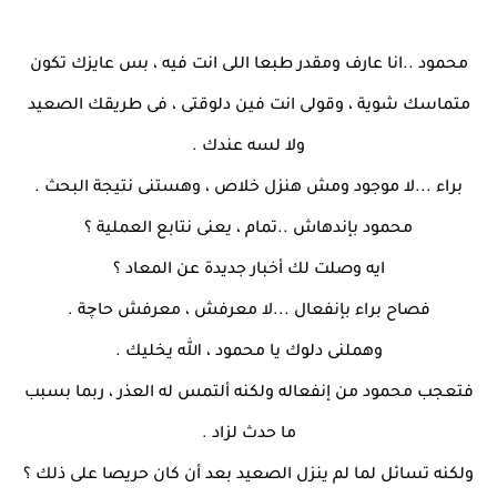
محمود ..انا عارف ومقدر طبعا اللى انت فيه ، بس عايزك تكون
متماسك شوية ، وقولى انت فين دلوقتى ، فى طريقك الصعيد
ولا لسه عندك .
براء ...لا موجود ومش هنزل خلاص ، وهستنى نتيجة البحث .
محمود بإندهاش ..تمام ، يعنى نتابع العملية ؟
ايه وصلت لك أخبار جديدة عن المعاد ؟
فصاح براء بإنفعال ...لا معرفش ، معرفش حاچة .
وهملنى دلوك يا محمود ، الله يخليك .
فتعجب محمود من إنفعاله ولكنه ألتمس له العذر ، ربما بسبب
ما حدث لزاد .
ولكنه تسائل لما لم ينزل الصعيد بعد أن كان حريصا على ذلك ؟