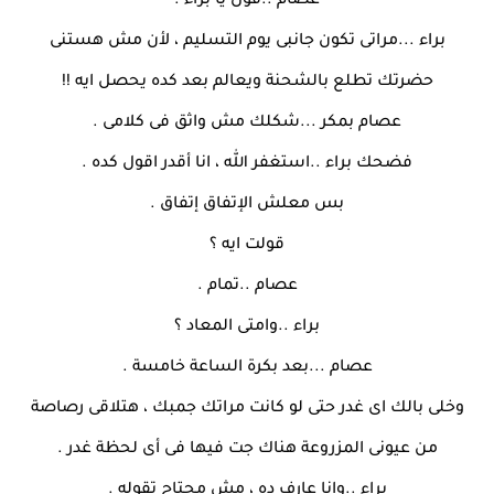
عصام ..قول يا براء .
براء ...مراتى تكون جانبى يوم التسليم ، لأن مش هستنى
حضرتك تطلع بالشحنة ويعالم بعد كده يحصل ايه !!
عصام بمكر ...شكلك مش واثق فى كلامى .
فضحك براء ..استغفر الله ، انا أقدر اقول كده .
بس معلش الإتفاق إتفاق .
قولت ايه ؟
عصام ..تمام .
براء ..وامتى المعاد ؟
عصام ...بعد بكرة الساعة خامسة .
وخلى بالك اى غدر حتى لو كانت مراتك جمبك ، هتلاقى رصاصة
من عيونى المزروعة هناك جت فيها فى أى لحظة غدر .
براء ..وانا عارف ده ، مش محتاج تقوله .