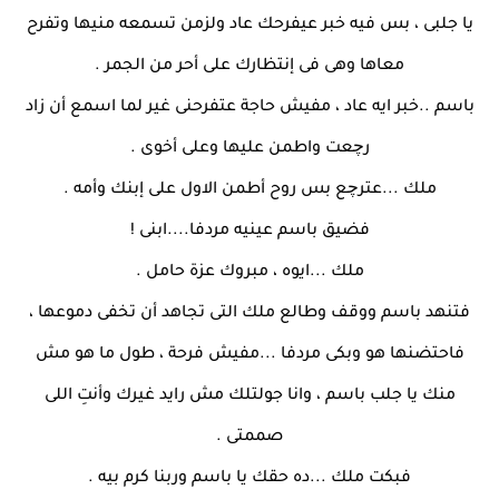
يا جلبى ، بس فيه خبر عيفرحك عاد ولزمن تسمعه منيها وتفرح
معاها وهى فى إنتظارك على أحر من الجمر .
باسم ..خبر ايه عاد ، مفيش حاجة عتفرحنى غير لما اسمع أن زاد
رچعت واطمن عليها وعلى أخوى .
ملك ...عترچع بس روح أطمن الاول على إبنك وأمه .
فضيق باسم عينيه مردفا....ابنى !
ملك ...ايوه ، مبروك عزة حامل .
فتنهد باسم ووقف وطالع ملك التى تجاهد أن تخفى دموعها ،
فاحتضنها هو وبكى مردفا ...مفيش فرحة ، طول ما هو مش
منك يا جلب باسم ، وانا جولتلك مش رايد غيرك وأنتِ اللى
صممتى .
فبكت ملك ...ده حقك يا باسم وربنا كرم بيه .