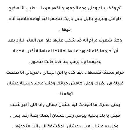
ثم وقف براء وعلى وجه الجمود والقهر مرددا ...طيب انا هخرج
دلوقتى وهرجع باليل بس ياريت تنضفوا ليه أوضة فاضية أنام
فيها .
وهنا شعرت مرام أنه قد سُكب عليها دلوا من الماء البارد بعد
أن أحرجها كلماته ورد عليها إهانتها له بإهانة أكبر ، فهو لا
يطيقها ولا يرغب بها كما كانت تتصور .
مرام محدثة نفسها....بقا كده يا ابن الجبالى ، لدرجاتى انا طلعت
قليلة فى نظرك وعلى هامش حياتك وكنت مجرد وسيلة عشان
توقعنا .
يعنى عمرك ما انجذبت ليه عشان جمالى وانا اللى أكبر شنب
فيكى يا بلد بخليه يبوس رجلى عشان أبصله بصة رضا بس .
وكل ده عشان مين ، عشان المقشفة اللى انت متجوزها .