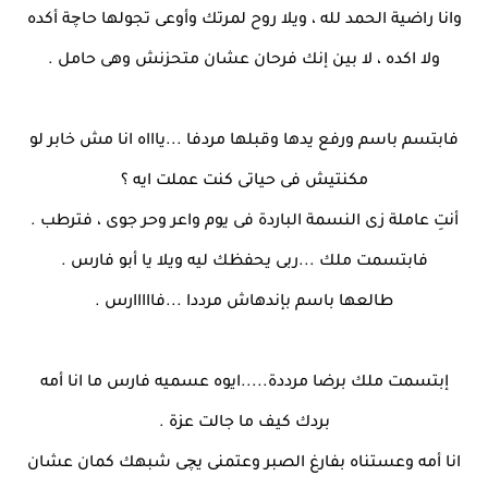
وانا راضية الحمد لله ، ويلا روح لمرتك وأوعى تجولها حاچة أكده
ولا اكده ، لا بين إنك فرحان عشان متحزنش وهى حامل .
فابتسم باسم ورفع يدها وقبلها مردفا ...ياااه انا مش خابر لو
مكنتيش فى حياتى كنت عملت ايه ؟
أنتِ عاملة زى النسمة الباردة فى يوم واعر وحر جوى ، فترطب .
فابتسمت ملك ...ربى يحفظك ليه ويلا يا أبو فارس .
طالعها باسم بإندهاش مرددا ...فااااارس .
إبتسمت ملك برضا مرددة.....ايوه عسميه فارس ما انا أمه
بردك كيف ما جالت عزة .
انا أمه وعستناه بفارغ الصبر وعتمنى يچى شبهك كمان عشان