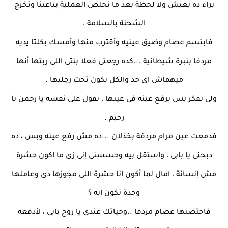
براء ده يعيش ولا لحظة بعد ما نخلص العملية بتاعتنا وتخرج
الشحنة بالسلامة .
فابتسم عصام وضيق عينيه وأقترب منها وأمسك بكلتا يديه
مردفا بنبرة شيطانية ...كده رجعتى فعلا بنتى اللى ربتها أنها
ميهماش اى حد والكل يكون تحت رجليها .
ولى يفكر بس يرفع عينه فى عينها ، يقول على نفسه يا رحمن يا
رحيم .
فدمعت عين مرام مردفة بخذلان ...ده مش رفع عينه وبس ، ده
دبحنى يا بابى ، واستقل بيه وحسسنى إنى زى ما اكون حشرة
مش إنسانة ، امال لما أكون انا حشرة اللى مجوزها دى وعاملها
وحدة تكون ايه ؟
فاحتضنها عصام مردفا ..وحياتك عندى يا روح بابى ، لأدفعه