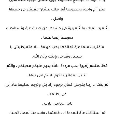
ياااه الواد ده عيطلع محظوظ جوى عشان عيبجا عنده أُمين
مش أم واحدة وخصوصا أمه ملك عشان مفيش فى حنيتها
واصل .
شعرت بملك بقشعريرة فى جسدها من حديث عزة وتساقطت
دموعها رغما عنها .
فأقتربت منها عزة تعانقها بحب مردفة ...لا متعيطيش يا
حبيبتى وتفرحى بإبنك بإذن الله.
فطالعتهم زهيرة بحب مرددة ..الله يديم عليكم محبتكم ، وانتم
التنين نعمة ربنا كرم باسم ابنى بيها .
ثم بكت ...ربنا يفرحنى كمان برجوع زاد بتى وترچع سليمة عاد إلى
فى بطنها .
بانة ...يارب ، يارب .
ثم استأذنت عزة للعودة إلى غرفتها ، وأسرعت لعمل تحليل