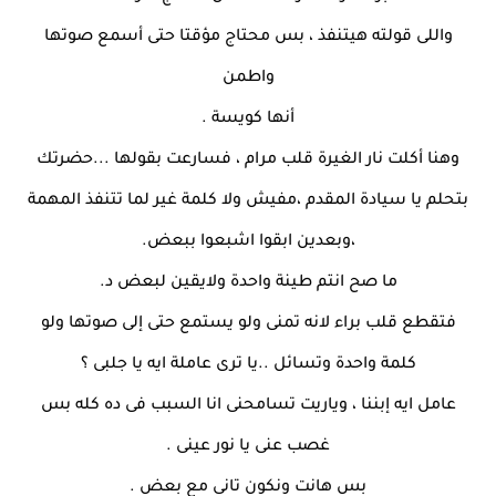
واللى قولته هيتنفذ ، بس محتاج مؤقتا حتى أسمع صوتها
واطمن
أنها كويسة .
وهنا أكلت نار الغيرة قلب مرام ، فسارعت بقولها ...حضرتك
بتحلم يا سيادة المقدم ،مفيش ولا كلمة غير لما تتنفذ المهمة
،وبعدين ابقوا اشبعوا ببعض.
ما صح انتم طينة واحدة ولايقين لبعض د.
فتقطع قلب براء لانه تمنى ولو يستمع حتى إلى صوتها ولو
كلمة واحدة وتسائل ..يا ترى عاملة ايه يا جلبى ؟
عامل ايه إبننا ، وياريت تسامحنى انا السبب فى ده كله بس
غصب عنى يا نور عينى .
بس هانت ونكون تانى مع بعض .