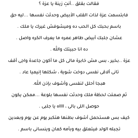
فقالت بقلق ..أنتِ زينة يا عزة ؟
فابتسمت عزة لذات القلب الأبيض وحدثت نفسها ...ليه حق
باسم بحبك كل الحب ده وميشوفش غيرك يا ملك .
عشان جلبك أبيض طاهر عمره ما يعرف الكره واصل .
ده انا حبيتك والله .
عزة ..بخير ، بس مش خابرة مالى كل ما أكون جاعدة واجى أقف
تانى ألاقى نفسى دوخت شوية ، شكلها إنيميا عاد .
هبجا أحلل لنفسى وأشوف بإذن الله.
ثم صمتت لحظة ملك وحدثت نفسها بلوعة ...ممكن يكون
حوصل اللى بالى ، ااااه يا جلبى .
كيف بس هستحمل أشوف بطنها هتكبر يوم عن يوم وبعدين
تجبله الولد فيتعلق بيه وبأمه كمان وينسانى باسم .