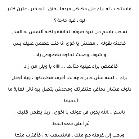
فاستجاب له براء على مضض مردفا بحنق ..ايه خير ، عترن كتير
ليه ، فيه حاچة ؟
تعجب باسم من نبرة صوته الحانقة ولكنه ألتمس له العذر
فحدثه بقوله ...معلش يا خوى انا كنت عطمن عليك بس
واشوف وصلت لحاچة بخصوص زاد .
فأغمض براء عينيه متألما ...ااااه يا ويلى من زاد .
براء ...لسه مش خابر حاچة لما أعرف هطمنكوا ، ويلا أجفل
دلوك عشان دماغى هتتفرتك ومحدش يتصل بيه تانى لغاية ما
ألاجيها .
باسم ...الله يكون فى عونك يا اخوى ، ربنا يطمن قلبك .
ثم أغلق معه الخط .
وذهب إلى غرفته مع ملك ، فابتسمت له ، فأقترب منها