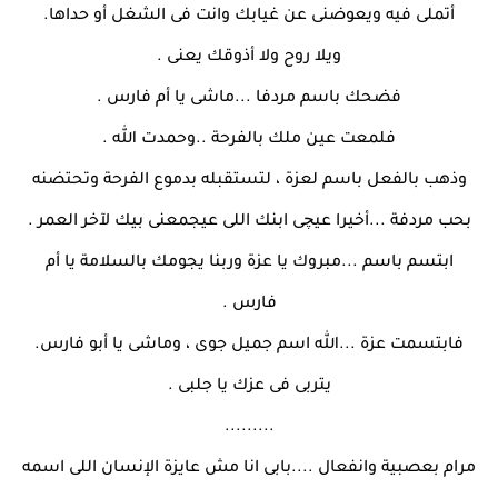
أتملى فيه ويعوضنى عن غيابك وانت فى الشغل أو حداها.
ويلا روح ولا أذوقك يعنى .
فضحك باسم مردفا ...ماشى يا أم فارس .
فلمعت عين ملك بالفرحة ..وحمدت الله .
وذهب بالفعل باسم لعزة ، لتستقبله بدموع الفرحة وتحتضنه
بحب مردفة ...أخيرا عيچى ابنك اللى عيجمعنى بيك لآخر العمر .
ابتسم باسم ...مبروك يا عزة وربنا يجومك بالسلامة يا أم
فارس .
فابتسمت عزة ...الله اسم جميل جوى ، وماشى يا أبو فارس.
يتربى فى عزك يا جلبى .
.........
مرام بعصبية وانفعال ....بابى انا مش عايزة الإنسان اللى اسمه