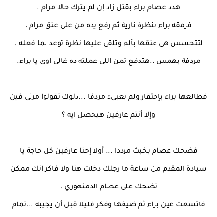
هدد عصام براء بقتل زاد إن لم يترك حالا مرام .
فرمقه براء بنظرة نارية ثم رفع يده من على عنق مرام ،
لتتحسس هى عنقها بألم وتلقى عليها نظرة توعد لما فعله .
مردفة بهمس ..هتدفع تمن اللى عملته ده غالى اوى يا براء.
فطالعها براء بإحتقار ولم يعبىء مردفا ...دلوك تقولوا مرتى فين
وإلا أنتم عارفين هيحصل ايه ؟
فضحك عصام بخبث مرددا ... أولا إحنا عارفين كل حاجة يا
سيادة المقدم من ساعة ما رجلك دخلت هنا ولا فاكر انك ممكن
تضحك على عصام الدمنهوري .
فاتسعت عين براء ثم ضيقها وفكر قليلا قبل أن يجيبه ...تمام