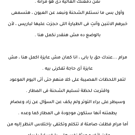
تمن دمعتك الغالية دى هو مراته .
وأول بس ما نستلم الشحنة ونبعد عن العيون ، هتسمعى
خبرهم الاتنين وأنتِ فى الطيارة اللى حجزت عليها لباريس ، لأن
بالوضع ده مش هنقدر نكمل هنا .
مرام ...عندك حق يا بابى ، انا كمان مش عايزة اكمل هنا ، مش
عايزة أى حاجة تفكرنى بيه .
لتمر اللحظات العصيبة على كلا منهم حتى أتى اليوم الموعود
واقتربت لحظة تسليم الشحنة فى المطار .
وسيطر على براء التوتر ولم يكف عن السؤال عن زاد وعصام
يطمئنه أنها ستكون موجودة فى المطار كما وعده .
أما مرام فظلت صامتة لا تتكلم وتكتفى بإختلاس النظر إليه من