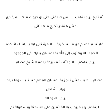
ثم تابع براء بتهديد ...بس صدقنى حتى لو خرجت منها المرة دى
، مش هتقدر تخرج منها تانى. .
فابتسم عصام مردفا بسخرية ...لا مرة تانى ايه يا باشا ، انا كده
الحمد لله وهتوب إلى الله بقا عشان يبارك فى الموجود .
براء بتهكم ...لا والله ، ألف بركة يا عم الشيخ عصام .
عصام ...طيب مش ننجز بقا عشان المدام مستنياك وانا برده
ورايا اشغال .
براء ..اه وماله .
ليتقدم براء فيرحب به القائمين على الشحنة وبسهولة تم