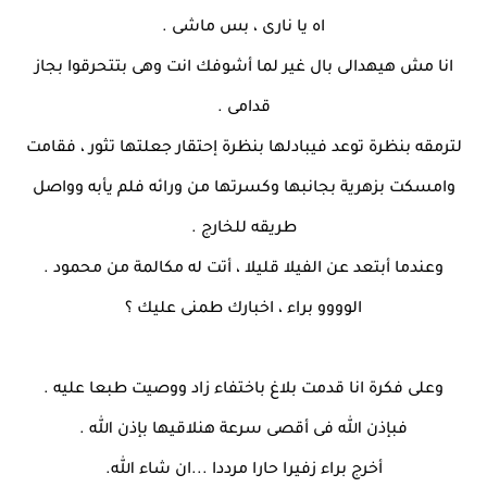
اه يا نارى ، بس ماشى .
انا مش هيهدالى بال غير لما أشوفك انت وهى بتتحرقوا بجاز
قدامى .
لترمقه بنظرة توعد فيبادلها بنظرة إحتقار جعلتها تثور ، فقامت
وامسكت بزهرية بجانبها وكسرتها من ورائه فلم يأبه وواصل
طريقه للخارج .
وعندما أبتعد عن الفيلا قليلا ، أتت له مكالمة من محمود .
الوووو براء ، اخبارك طمنى عليك ؟
وعلى فكرة انا قدمت بلاغ باختفاء زاد ووصيت طبعا عليه .
فبإذن الله فى أقصى سرعة هنلاقيها بإذن الله .
أخرج براء زفيرا حارا مرددا ...ان شاء الله.