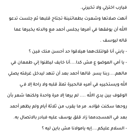
ﻓﻴﺎرب اﺧﺘﺮﻟﻲ وﻻ ﺗﺨﻴﺮﻧﻲ.
أﻧﻬﺖ ﺻﻼﺗﻬﺎ وﺷﻌﺮت ﺑﻄﻤﺎﺋﻨﻴﻨﺔ ﺗﺠﺘﺎح ﻗﻠﺒﻬﺎ ﺛﻢ ﺟﻠﺴﺖ ﺗﺪﻋﻮ
اﷲ أن ﻳﻮﻓﻘﻬﺎ ﻓﻲ أﻣﺮﻫﺎ ﻳﺠﻠﺲ أﺣﻤﺪ ﻣﻊ واﻟﺪﺗﻪ ﻳﺨﺒﺮﻫﺎ ﻋﻤﺎ
ﻗﺎﻟﻪ ﻟﻴﻮﺳﻒ .
- ﻳﺎﺑﻨﻲ أﻧﺎ ﻗﻮﻟﺘﻠﻚﻫﻤﺎ ﻫﻴﻼﻗﻮا ﺣﺪ أﺣﺴﻦ ﻣﻨﻚ ﻓﻴﻦ ؟
- ﻳﺎ أﻣﻲ اﻟﻤﻮﺿﻮ ع ﻣﺶ ﻛﺪا....أﻧﺎ ﺧﺎﻳﻒ ﻟﻴﻈﻨﻮا إﻧﻲ ﻃﻤﻌﺎن ﻓﻲ
ﻣﺎﻟﻬﻢ....رﺑﻨﺎ ﻳﺴﺮ. ﻗﺎﻟﻬﺎ أﺣﻤﺪ ﺑﻌﺪ أن ﺗﻨﻬﺪ ﻟﻴﺪﺧﻞ ﻏﺮﻓﺘﻪ ﻳﺼﻠﻲ
ﷲ وﻳﺴﺘﺨﻴﺮﻩ ﻓﻲ أﻣﺮﻩ ﻓﺎﻟﺤﻴﺮة ﺗﻤﻸ ﻗﻠﺒﻪ وﻻ راﺣﺔ إﻻ ﻓ ﻲ
اﻟﻮﻗﻮف ﺑﻴﻦ ﻳﺪي اﷲ .... ﻟﻢ ﻳﺮﻫﺎ إﻻ ﻣﺮة واﺣﺪة وﻟﻜﻨﻬﺎ ﺷﻌﺮ ﺑﺄن
روﺣﻬﺎ ﺳﻜﻨﺖ ﻓﺆادﻩ. ﻣﺮ ﻣﺎ ﻳﻘﺮب ﻣﻦ ﺛﻼﺛﺔ أﻳﺎم وﻟﻢ ﻳﻈﻬﺮ أﺣﻤﺪ
ﺑﻌﺪ ﻓﻲ اﻟﻤﺴﺠﺪﻣﻤﺎ زاد ﻗﻠﻖ ﻳﻮﺳﻒ ﻋﻠﻴﻪ ﻓﺒﺎدر ﺑﺎﻻﺗﺼﺎل ﺑﻪ.
- اﻟﺴﻼم ﻋﻠﻴﻜﻢ....إﻳﻪ ﻳﺎﻣﻮﻻﻧﺎ ﻣﺶ ﺑﺎﻳﻦ ﻟﻴﻪ ؟