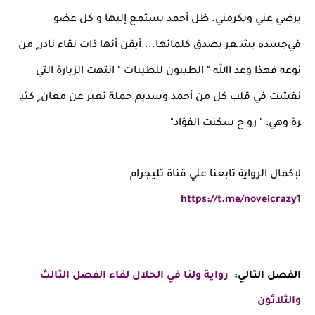
ﻳﺮﺿﻲ ﻋﻨﻲ وﻳﻜﺮﻣﻨﻲ. ﻇﻞ أﺣﻤﺪ ﻳﺴﺘﻤﻊ إﻟﻴﻬﺎ و ﻛﻞ ﻋﻀﻮ
ﻓﻲﺟﺴﺪﻩ ﻳﺸ ﻌﺮ ﺑﺼﺪق ﻛﻠﻤﺎﺗﻬﺎ....أﻳﻘﻦ أﻧﻬﺎ ذات ﻧﻘﺎء ﻧﺎدر ٍ ﻣﻦ
ﻧﻮﻋﻪ ﻓﻬﺬا وﻋﺪ اﷲ " اﻟﻄﻴﺒﻮن ﻟﻠﻄﻴﺒﺎت " اﻧﺘﻬﺖ اﻟﺰﻳﺎرة اﻟﺘﻲ
ﻧﻘﺸﺖ ﻓﻲ ﻗﻠﺐ ﻛﻞ ﻣﻦ أﺣﻤﺪ وﺳﺪﻳﻢ ﺟﻤﻠﺔ ﺗﻌﺒﺮ ﻋﻦ ﻣﻌﺎن ٍ ﻛﺜﻴ
ﺮة وﻫﻲ: " رو ح ﺳﻜﻨﺖ اﻟﻔﺆاد"
لإكمال الرواية تابعنا علي قناة تليجرام
https://t.me/novelcrazy1
الفصل التالي:
رواية ولنا في الحلال لقاء الفصل الثالث
والثلاثون