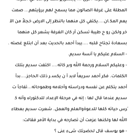
اﻟﻤﻄﻠﺔ ﻋﻠﻰ ﻏﺮﻓﺔ اﻟﺼﺎﻟﻮن ﻣﻤﺎ ﻳﺴﻤﺢ ﻟﻬﻢ ﺑﺮؤﻳﺘﻬﻢ... ﺻﻤﺖ
ﻳﻌﻢ اﻟﻤﻜ ﺎن....ﻳﻜﺘﻔﻲ ﻛﻞ ﻣﻨﻬﻤﺎ ﺑﺎﻟﻨﻈﺮ إﻟﻰ اﻻرض ﺧﺠﻼً ﻣﻦ اﻵ
ﺧﺮ وﻟﻜﻦ رو ح ﻃﻴﺒﺔ ﺗﺴﻜﻦ أر ﻛﺎن اﻟﻐﺮﻓﺔ ﻳﺸﻌﺮ ﻛﻞ ﻣﻨﻬﻤﺎ
ﺑﺴﻌﺎدة ﺗﺠﺘﺎح ﻗﻠﺒﻪ ....ﻳﺒﺪأ أﺣﻤﺪ ﺑﺎﻟﺤﺪﻳﺚ ﺑﻌﺪ أن اﺑﺘﻠﻊ ﻏﺼﺘﻪ .
- اﻟﺴﻼم ﻋﻠﻴﻜﻢ ﻳﺎ آﻧﺴﺔ ﺳﺪﻳﻢ.
- وﻋﻠﻴﻜﻢ اﻟﺴﻼم ورﺣﻤﺔ اﷲ وﺑﺮ ﻛﺎﺗﻪ.... اﻛﺘﻔﺖ ﺳﺪﻳﻢ ﺑﺘﻠﻚ
اﻟﻜﻠﻤﺎت. ﻓﻜﺮ أﺣﻤﺪ ﺳﺮﻳﻌﺎً ﻻﺑﺪ أ ن ﻳﻜﺴ ﺮ ذﻟﻚ اﻟﺤﺎﺟﺰ....ﺑﺪأ
أﺣﻤﺪ ﻳﺘﻜﻠﻢ ﻋﻦ ﻧﻔﺴﻪ ودراﺳﺘﻪ وأﺣﻼﻣﻪ وﻃﻤﻮﺣﺎﺗﻪ...ﺗﻔﺎﺟﺄ ت
ﺳﺪﻳﻢ ﻋﻨﺪﻣﺎ ﻗﺎل ﻟﻬﺎ : إﻧﻪ ﻓﻲ ﻣﺮﺣﻠﺔ اﻹﻋﺪاد ﻟﻠﺪﻛﺘﻮراﻩ وأﻧﻪ ﻛ
َﺮس ﺣﻴﺎﺗﻪ ﻛﻠﻬﺎ ﻟﻠﺪﻋﻮةواﻟﻌﻠﻢ واﻟﻌﻤﻞ. ﺷﻌﺮت ﺳﺪﻳﻢ ﺑﻌﻄﺎء
اﷲ ﻟﻬﺎ وﻟﻜﻨﻬﺎ ﻋﺰﻣﺖ أن ﺗﺼﺎرﺣﻪ ﻓﻲ ﺑﺪاﻳﺔ اﻷﻣﺮ ﻓﻘﺎﻟﺖ:
- ﻫﻮ ﻳﻮﺳﻒ ﻗﺎل ﻟﺤﻀﺮﺗﻚ ﺷﻰء ﻋﻨﻲ ؟