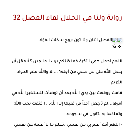
رواية ولنا في الحلال لقاء الفصل 32
الفصل اثنان وثلاثون :روح سكنت الفؤاد
اللهم اجعل همي الآخرة ﻓﻤﺎ ﻇﻨﻜﻢ ﺑﺮب اﻟﻌﺎﻟﻤﻴﻦ ؟ أﻳﻌﻘﻞ أن
ﻳﺒﺨﻞ اﷲ ﻋﻠﻰ ﻣﻦ ﺿﺤﻲ ﻣﻦ أﺟﻠﻪ؟ ....ﻻ واﷲ ﻓﻬﻮ اﻟﺠﻮاد
اﻟﻜﺮﻳﻢ.
ﻗﺎﻣﺖ ووﻗﻔﺖ ﺑﻴﻦ ﻳﺪي اﷲ ﺑﻌﺪ أن ﺗﻮﺿﺄت ﻟﺘﺴﺘﺨﻴﺮ اﷲ ﻓﻲ
أﻣﺮﻫﺎ...ﻟﻢ ﺗ ﺠﻌﻞ أﺣﺪاً ﻓﻲ ﻗﻠﺒﻬﺎ إﻻ اﷲ... ا ﻛﺘﻔﺖ ﺑﺤﺐ اﷲ
وﺗﻌﻠﻘﻬﺎ ﺑﻪ ﻟﺘﻘﻮل ﻓﻲ ﺳﺠﻮدﻫﺎ:
- اﻟﻠﻬﻢ أﻧﺖ أﻋﻠﻢ ﺑﻲ ﻣﻦ ﻧﻔﺴﻲ..ﺗﻌﻠﻢ ﻣﺎ ﻻ أﻋﻠﻤﻪ ﻋﻦ ﻧﻔﺴﻲ