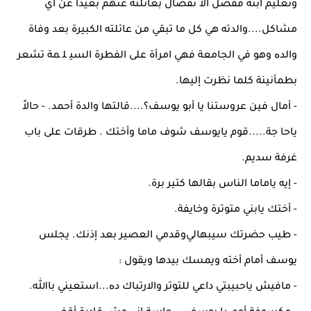
وﺗﻌﻠﻴﻢ اﺑﻨﻪ ﻓﻔﻀﻞ اﻻ ﻧﻔﺼﺎل ﺑﻌﺎﺋﻠﺘﻪ ﻋﻨﻬﻢ ﺑﻌﻴﺪاً ﻋﻦ أي
ﻣﺸﺎﻛﻞ....واﻟﺪﺗﻪ ﻫﻲ ﻛﻞ ﻣﺎ ﺗﺒﻘﻲ ﻣﻦ ﻋﺎﺋﻠﺘﻪ اﻟﻜﺒﻴﺮة ﺑﻌﺪ وﻓﺎة
واﻟﺪﻩ وﻫﻮ ﻓﻲ اﻟﺠﺎﻣﻌﺔ ﻓﻬﻲ اﻣﺮأة ﻋﻠﻰ اﻟﻔﻄﺮة اﻟﺴﻴ ﻠ ﻤﺔ ﺗﺸﻌﺮ
ﺑﻄﻤﺄﻧﻴﻨﺔ ﻛﻠﻤﺎ ﻧﻈﺮت إﻟﻴﻬﺎ.
- أﻣﺎل ﻓﻴﻦ ﻋﺮوﺳﺘﻨﺎ ﻳﺎ أﺑﻮ ﻳﻮﺳﻒ؟....ﻗﺎﻟﺘﻬﺎ واﻟﺪة أﺣﻤﺪ. - ﺣﺎﻻً
ﻳﺎﺣﺎ ﺟﺔ.....ﻗﻮم ﻳﺎﻳﻮﺳﻒ ﺷﻮف ﻣﺎﻣﺎ وأﺧﺘﻚ . ﻃﺮﻗﺎت ﻋﻠﻰ ﺑﺎب
ﻏﺮﻓﺔ ﺳﺪﻳﻢ.
- إﻳﻪ ﻳﺎﻣﺎﻣﺎ اﻟﻨﺎس ﺑﻘﺎﻟﻬﺎ ﻛﺘﻴﺮ ﺑﺮة.
- أﺧﺘﻚ ﻳﺎﺑﻨﻲ ﻣﺘﻮﺗﺮة وﺧﺎﻳﻔﺔ.
- ﻃﻴﺐ ﺣﻀﺮﺗﻚ ﺳﻴﺒﻬﺎﻟﻲوﻗﺪﻣﻲ اﻟﻌﺼﻴﺮ ﺑﻌﺪ إذﻧﻚ. ﻳﺠﻠﺲ
ﻳﻮﺳﻒ أﻣﺎم أﺧﺘﻪ وﻳﻤﺴﻚ ﺑﻴﺪﻫﺎ وﻳﻘﻮل :
- ﻣﺎﻓﻴﺶ ﻳﺎﺣﺒﻴﺒﺘﻲ داﻋﻲ ﻟﻠﺘﻮﺗﺮ واﻻرﺗﺒﺎك دﻩ...اﺳﺘﻌﻴﻨﻲ ﺑﺎﷲ.