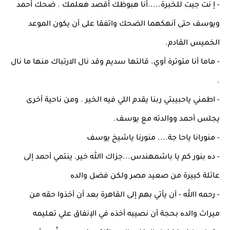
- إ ﻧﺖ ﺟﻴﺖ ﻟﻠﺨﺒﺮة.....أﻧﺎ ﻫﺒﻮﻇﻚ أﻗﺼﺪ ﻫﻌﻠﻤﻚ . ﺿﺤﻚ أﺣﻤﺪ
وﻳﻮﺳﻒ ﺣﺘﻰ أﻧﻬﻜﻬﻤﺎ اﻟﻀﺤﻚ واﺗﻔﻘﺎ ﻋﻠﻰ أن ﻳﻜﻮن اﻟﻤﻮﻋﺪ
اﻟﺨﻤﻴﺲ اﻟﻘﺎدم.
- ﻣﺎﻣﺎ أﻧﺎ ﻣﺘﻮﺗﺮة أوي. ﻗﺎﻟﺘﻬﺎ ﺳﺪﻳﻢ وﻗﺪ ﻧﺎل اﻻرﺗﺒﺎك ﻣﻨﻬﺎ ﻣﺎ ﻧﺎل
.
- اﻃﻤﻨﻲ ﻳﺎﺣﺒﻴﺒﺘﻲ رﺑﻨﺎ ﻳﻘﺪم اﻟﻠﻲ ﻓﻴﻪ اﻟﺨﻴﺮ . وﻣﻦ ﻧﺎﺣﻴﺔ أﺧﺮى
ﻳﺠﻠﺲ أﺣﻤﺪ وواﻟﺪﺗﻪ ﻣﻊ ﻳﻮﺳﻒ.
- ﻣﻨﻮراﻧﺎ ﻳﺎﺣﺎ ﺟﺔ.... ﻣﻨﻮرﻧﺎ ﻳﺎﺷﻴﺦ ﻳﻮﺳﻒ
- دﻩ ﺑﻨﻮر ﻛﻢ ﻳﺎ ﺑﺎﺷﻤﻬﻨﺪس...ﺟﺰاك اﷲ ﺧﻴﺮ. ﻳﻨﺘﻤﻲ أﺣﻤﺪ إﻟﻰ
ﻋﺎﺋﻠﺔ ﻛﺒﻴﺮة ﻣﻦ ﺻﻌﻴﺪ ﻣﺼﺮ وﻟﻜﻦ ﻓﻀﻞ واﻟﺪﻩ
- رﺣﻤﻪ اﷲ - أن ﻳﺄﺗﻲ ﺑﻬﻢ إﻟﻰ اﻟﻘﺎﻫﺮة ﺑﻌﺪ أن أﺧﺬوا ﺣﻘﻪ ﻣﻦ
ﻣﻴﺮاث واﻟﺪﻩ ﺑﺤﺠﺔ أن ﻧﺼﻴﺒﻪ أﺧﺬﻩ ﻓﻲ اﻹﻧﻔﺎق ﻋﻠﻲ ﺗﻌﻠﻴﻤﻪ