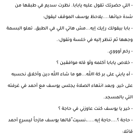
- اﻟﻠﻲ ﺣﻀﺮﺗﻚ ﺗﻘﻮل ﻋﻠﻴﻪ ﻳﺎﺑﺎﺑﺎ. ﻧﻈﺮت ﺳﺪﻳﻢ ﻓﻲ ﻃﺒﻘﻬﺎ ﻣﻦ
ﺷﺪة ﺣﻴﺎﺋﻬﺎ....ﻳﻼﺣﻆ ﻳﻮﺳﻒ اﻟﻤﻮﻗﻒ ﻟﻴﻘﻮل:
- ﺑﺎﺑﺎ ﺑﻴﻘﻮﻟﻚ رإﻳﻚ إﻳﻪ...ﻣﺶ ﻫﺎﺗﻲ اﻟﻠﻲ ﻓﻲ اﻟﻄﺒﻖ. ﺗﻌﻠﻮ اﻟﺒﺴﻤﺔ
وﺟﻬﻬﺎ ﺛﻢ ﺗﻨﻈﺮ إﻟﻴﻪ ﻓﻲ ﺧﻠﺴﺔ وﺗﻘﻮل:.
- رﺧﻢ أوووي.
- ﺧﻼص ﻳﺎﺑﺎﺑﺎ أﻛﻠﻤﻪ وأﻮ ﻗﻟﻪ ﻣﻮاﻓﻘﻴﻦ ؟
- آﻩ ﻳﺎﺑﻨﻲ ﻋﻠﻰ ﺑﺮ ﻛﺔ اﷲ...ﻫﻮ ﻣﺎ ﺷﺎء اﷲ دﻳﻦ وأﺧﻼق ﻧﺤﺴﺒﻪ
ﻋﻠﻰ ﺧﻴﺮ. وﺑﻌﺪ اﻧﺘﻬﺎء اﻟﺼﻼة ﻳﺠﻠﺲ ﻳﻮﺳﻒ ﻣﻊ أﺣﻤﺪ ﻓﻲ ﻏﺮﻓﺘﻪ
اﻟﺘﻲ ﺑﺎﻟﻤﺴﺠﺪ.
- ﺧﻴﺮ ﻳﺎ ﻳﻮﺳﻒ ﻛﻨﺖ ﻋﺎوزﻧﻲ ﻓﻲ ﺣﺎﺟﺔ ؟
- ﺣﺎﺟﺔ ؟....ﺣﺎﺟﺔ إﻳﻪ.....،ﻧﺴﻴﺖ ًﻗﺎﻟﻬﺎ ﻳﻮﺳﻒ ﻣﺎزﺣﺎً ﻟﻴﺴﺮع أﺣﻤﺪ
ﻗﺎﺋﻼ: