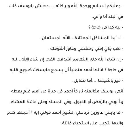
- وﻋﻠﻴﻜﻢ اﻟﺴﻼم ورﺣﻤﺔ اﷲ وﺑﺮ ﻛﺎﺗﻪ.....ﻣﻌﻠﺶ ﻳﺎﻳﻮﺳﻒ ﻛﻨﺖ
ﻓﻲ اﻟﺒﻠﺪ أﻧﺎ وأﻣﻲ.
- ﻟﻴﻪ ﻛﺪا ﻓﻲ ﺣﺎﺟﺔ ؟
- ﻻ أﺑﺪا اﻟﻤﺸﺎﻛﻞ اﻟﻤﻌﺘﺎدة...اﷲ اﻟﻤﺴﺘﻌﺎن .
- ﻃﺐ ﺟﺎي إﻣﺘﻲ وﺣﺸﺘﻨﻲ وﻋﺎوز أﺷﻮﻓﻚ .
- إن ﺷﺎء اﷲ ﺟﺎي اﻟ ﻨﻬﺎردﻩ أﺷﻮﻓﻚ اﻟﻔﺠﺮ إن ﺷﺎء اﷲ...ﻟﻴﻪ
ﻓﻲ ﺣﺎﺟﺔ ؟ ﻗﺎﻟﻬﺎ أﺣﻤﺪ ﻣﺘﻤﻨﻴﺎً أن ﻳﺴﻤﻊ ﻣﺎﻳﺴﻜﺖ ﺿﺠﻴﺞ ﻗﻠﺒﻪ.
- ﺧﻴﺮ ﻳﺎﺷﻴﺨﻨﺎ....أﻣﺎ ﻧﺘﻘﺎﺑﻞ.
أﻧﻬﻲ ﻳﻮﺳﻒ ﻣﻜﺎﻟﻤﺘﻪ ﺗﺎر ﻛﺎً أﺣﻤﺪ ﻓﻲ ﺣﻴﺮة ﻣﻦ أﻣﺮﻩ ﻓﻠﻢ ﻳﻌﻄﻪ
رداً ﻳﻮﺣﻲ ﺑﺎﻟﺮﻓﺾ أو اﻟﻘﺒﻮل. وﻓﻲ اﻟﻤﺴﺎء وﻋﻠﻰ ﻣﺎﺋﺪة اﻟﻌﺸﺎء.
- ﻫﺎ ﻳﺎﺑﻨﺘﻲ ﻋﺎوزﻳﻦ ﻧﺮد ﻋﻠﻲ اﻟﺸﻴﺦ أﺣﻤﺪ ﻗﻮﻟﺘﻲ إﻳﻪ ؟ أﺧﺠﻠﻬﺎ ﻛﻼم
واﻟﺪﻫﺎ ﻟﺘﺠﻴﺐ ﻋﻠﻰ اﺳﺘﺤﻴﺎء ﻗﺎﺋﻠﺔ: