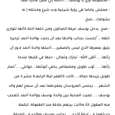
- ﻣﻜﺴﻮﻓﺔ أوي ﻳﺎ ﻳﻮﺳﻒ....ﺣﺎﺳﺔ إﻧﻲ ﻣﺶ ﻗﺎدرة أﻗﻒ.
- ﻣﻌﻠﺶ ﻳﺎﻣﺎﻣﺎ ﻫﻲ رؤﻳﺔ ﺷﺮﻋﻴﺔ ودﻩ ﺷﺮع وﻣﺤﻠﻠﻪ إ ﻧﻪ
ﻳﺸﻮﻓﻚ...ﺻﺢ.
- ﺻﺢ. ﻳﺪﺧﻞ ﻳﻮﺳﻒ ﻏﺮﻓﺔ اﻟﺼﺎﻟﻮن وﻣﻦ ﺧﻠﻔﻪ أﺧﺘﻪ ﻛﺄﻧﻬﺎ ﺗﺘﻮارى
ﺧﻠﻔﻪ... ًﺟﻠﺴﺖ ﺑﺠﺎﻧﺐ واﻟﺪﻫﺎ ﺑﻌﺪ أن رﺣﺒﺖ ﺑﻮاﻟﺪة أﺣﻤﺪ ﺗﺮﺣﻴﺒﺎ
ﻳﻠﻴﻖ ﺑﻌﻤﺮﻫﺎ اﻟﺬي ﻟﻴﺲ ﺑﺎﻟﺼﻐﻴﺮ....أﺣﺒﺘﻬﺎ واﻟﺪة أﺣﻤﺪ ﻓ ﻮر أن
رأﺗﻬﺎ.....أﻟﻘﻰ اﷲ - ﺗﺒﺎرك وﺗﻌﺎﻟﻰ - ﺣﺒﻬﺎ ﻓﻲ ﻗﻠﺒﻬﺎ ﻋﻨﺪﻣﺎ
رأﺗﻬﺎ..... ﺛﻮب ﻃﻮﻳﻞ وﻓﻀﻔﺎض ﻳﺨﻔﻲ أﻧﻮﺛﺘﻬﺎ...ﺟﻮاﻧﺘﻲ.... ًﺧﻤﺎر
ﻃﻮﻳﻞ ﻳﺰﻳﺪﻫﺎ ﺟﻤﺎﻻ....ﻛﺎﻧﺖ ﻛﺎﻟﻘﻤﺮ ﻟﻴﻠﺔ اﻟﺮاﺑﻌ ﺔ ﻋﺸﺮ ة ﻣﻦ
اﻟﺸﻬﺮ ... ﻳﺠﻠﺲ اﻟﻌﺮوﺳﺎن ﺑﻤﻔﺮدﻫﻤﺎ ﺑﻌﺪ أن ﺳﻤﺢ ﻟﻬﻢ واﻟﺪ
ﻳﻮﺳﻒ.... ﻏﻤﺮت اﻟﻤﺤﺒﺔ ﺑﻴﻦ واﻟﺪة ﻳﻮﺳﻒ وواﻟﺪة أﺣﻤﺪ ﺗﺘﻌﺠﺐ
ﻣﻨﻪ اﻟﻌﻘﻮل ﻛﺄﻧ ﻪﻛﺎﻧﺖ ﺑﻴﻨﻬﻢ ﻋﻼﻗﺔ ﻣﻨﺬ اﻟﻄﻔﻮﻟﺔ، ﻟﺘﻜﻤﻼ
ﺣﺪﻳﺜﻬﻤﺎ ﻓﻲ ﻏﺮﻓﺔ أﺧﺮى ... ﻳﺠﻠﺲﻳﻮﺳﻒ وواﻟﺪﻩ ﻓﻲ اﻟﻐﺮﻓﺔ