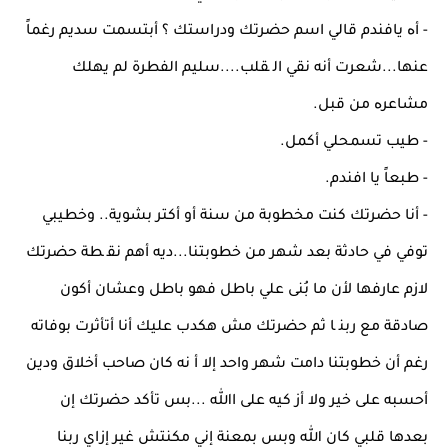
- أﻩ ﻳﺎﻓﻨﺪم ﻗﺎﻟﻲ اﺳﻢ ﺣﻀﺮﺗﻚ ودراﺳﺘﻚ ؟ أﺑﺘﺴﻤﺖ ﺳﺪﻳﻢ رﻏﻤﺎً
ﻋﻨﻬﺎ...ﺷﻌﺮت أﻧﻪ ﻧﻘﻲ اﻟ ﻘﻠﺐ....ﺳﻠﻴﻢ اﻟﻔﻄﺮة ﻟﻢ ﻳﻬﻠﻚ
ﻣﺸﺎﻋﺮﻩ ﻣﻦ ﻗﺒﻞ.
- ﻃﻴﺐ ﺗﺴﻤﺤﻠﻲ أﻛﻤﻞ.
- ﻃﺒﻌﺎً ﻳﺎ اﻓﻨﺪم.
- أﻧﺎ ﺣﻀﺮﺗﻚ ﻛﻨﺖ ﻣﺨﻄﻮﺑﺔ ﻣﻦ ﺳﻨﺔ أو أﻛﺘﺮ ﺑﺸﻮﻳﺔ.. وﺧﻄﻴﺒﻲ
ﺗﻮﻓﻲ ﻓﻲ ﺣﺎدﺛﺔ ﺑﻌﺪ ﺷﻬﺮ ﻣﻦ ﺧﻄﻮﺑﺘﻨﺎ...دﻳﻪ أﻫﻢ ﻧﻘ ﻄﺔ ﺣﻀﺮﺗﻚ
ﻻزم ﻋﺎرﻓﻬﺎ ﻷن ﻣﺎ ﺑُﻨﻰ ﻋﻠﻲ ﺑﺎﻃﻞ ﻓﻬﻮ ﺑﺎﻃﻞ وﻋﺸﺎن أﻛﻮن
ﺻﺎدﻗﺔ ﻣﻊ رﺑﻨ ﺎ ﺛﻢ ﺣﻀﺮﺗﻚ ﻣﺶ ﻫﻜﺪب ﻋﻠﻴﻚ أﻧﺎ أﺗﺄﺛﺮت ﺑﻮﻓﺎﺗﻪ
رﻏﻢ أن ﺧﻄﻮﺑﺘﻨﺎ داﻣﺖ ﺷﻬﺮ واﺣﺪ إﻻ أ ﻧﻪ ﻛﺎن ﺻﺎﺣﺐ أﺧﻼق ودﻳﻦ
أﺣﺴﺒﻪ ﻋﻠﻰ ﺧﻴﺮ وﻻ أز ﻛﻴﻪ ﻋﻠﻰ اﷲ ...ﺑﺲ ﺗﺄﻛﺪ ﺣﻀﺮﺗﻚ إن
ﺑﻌﺪﻫﺎ ﻗﻠﺒﻲ ﻛﺎن ﷲ وﺑﺲ ﺑﻤﻌﻨﺔ إﻧﻲ ﻣﻜﻨﺘﺶ ﻏﻴﺮ إزاي رﺑﻨﺎ