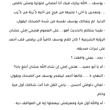
- ﻳﻮﺳﻒ....اﷲ ﻳﺒﺎرك ﻓﻴﻚ أﻧﺎ أﻋﺼﺎﺑﻲ ﻣﺘﻮﺗﺮة وﻣﺶ ﻧﺎﻗﺺ
....وﺑﻌﺪﻳﻦ ﻳﺎ أﺧﻲ ا ﻋﺘﺒﺮﻫﺎ ﻣﻦ ﻓﺮج ﻋﻦ أﺧﻴﻪ ﻛ ُﺮﺑﺔ ﻣﻦ ﻛ ُﺮب
اﻟﺪﻧﻴﺎ. ﻟﻢ ﻳﺘﻤﺎﻟﻚ ﻳﻮﺳﻒ ﻧﻔﺴﻪ ﻣﻦ ﺷﺪة اﻟﻀﺤﻚ ﻟﻴﻘﻮل:
- ﺑﻘﻴﻨﺎ ﺑﻨﺘﻜﻠﻢ ﺑﺎﻟﺤﺪﻳﺚ أﻫﻮ....ﻋﻠﻰ اﻟﻌﻤﻮم ﻫﺘﻴﺠﻲ إﻣﺘﻲ ﻋﺸﺎن
اﻟﺮؤﻳﺔ اﻟﺸﺮﻋﻴﺔ ؟ ﻛﺎن ﻛﻼم ﻳﻮﺳﻒ ﻛﺎﻓﻴﺎً ﻷن ﻳﺮﻗﺺ ﻗﻠﺐ أﺣﻤﺪ
ﻋﻠﻰ ﻧﺒﺮات ﺻﺪﻳﻘﻪ.
- ﺑﺠﺪ...ﻳﻌﻨﻲ واﻓﻘﺖ ؟
- أﻩ ﻳﺎ أﺑﻮ ﺣﻤﻴﺪ....ﻫﺘﺠﻲ إﻣﺘﻲ إن ﺷﺎء اﷲ ﻋﺸﺎن أﺑﻠﻎ ﺑﺎﺑﺎ؟
- اﻟﻨﻬﺎرد ة .....ﻗﺎﻟﻬﺎ أﺣﻤﺪ ﻟﻴﻨﻔﺠﺮ ﻳﻮﺳﻒ ﻣﻦ اﻟﻀﺤﻚ وﻳﻘﻮل:
- ﺗﻌﺎﻟﻲ دﻟﻮﻗﺘﻲ أﺣﺴﻦ....ﻳﺎﺑﻨﻲ اﺗﻘﻞ ﻛﺪا أﻧﺖ ﺷﻜﻠﻚ أول ﻣﺮة
وﺧﺎم.
- أﻩ واﷲ أول ﻣﺮة وﻣﻌﺮﻓﺶ ﺑﻴﻌﻤﻠﻮا إﻳﻪ ﻓﻲ اﻟﻤﻮاﻗﻒ دﻳﻪ .