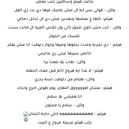
بتاعت هيثم وساكنين جنب بعض
وائل: - قولي بس ايه ال مش عاجبك فيها دي بت زي الفل
هيثم:- كلها ع بعضها وبعدين مش دي ال تدخل دماغي
وائل: - انت مش ناوي تتجوز تاني ول خلاص المرة ال فاتت سدت
نفسك عن الجواز
هيثم: - دي تجربه وعدت بحلوها ومرها وجواز دلوقت انا مش بفكر
خالص سيبها تيجي زي ماتيجي
وائل:- طاب يلا نتغدا برا
هيثم:- لا غدا ايه هروح انام قبل معاد الحفله
وائل:- هتنام من دلوقت لسه بدري
هيثم:- عشان افوووووق النهارد يوم طويل اخرج وحدك
انا همشي يلا سلام
وائل: - سلام يا مجنون
هيثم: - هههههههههههه احلي حاجه الجنان
ركب هيثم عربيته مروح ع البيت