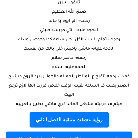
تليفون بيرن
صدق الله العظيم
رحمه:- الو ايوة يا ماما
الحجه عليه:- انتي كويسه حببتي
رحمه:- تمام ياست الكل نص ساعه كدا وهوصل عندك
الحجه عليه:- ماشي ياحببتي خلي بالك من نفسك
رحمه:- حاضر سلام
الحجه عليه:- سلام
قعدت رحمه تتفرج ع المناظر الجميله والهوا ال يرد الروح ويشرح
الصدر بصت ف الساعه لقيت الوقت خلاص قررت انها لازم ترجع
البيت
هيثم ف عربيته مشغل الهاند فري ماشي بطيئ بالعربيه
رواية عشقت منتقبة الفصل الثاني