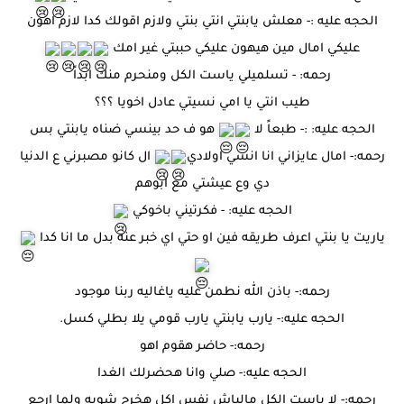
الحجه عليه :- معلش يابنتي انتي بنتي ولازم اقولك كدا لازم اهون
عليكي امال مين هيهون عليكي حببتي غير امك
رحمه: - تسلميلي ياست الكل ومنحرم منك ابداً
طيب انتي يا امي نسيتي عادل اخويا ؟؟؟
الحجه عليه: :- طبعاً لا
هو ف حد بينسي ضناه يابنتي بس
رحمه:- امال عايزاني انا انسي اولادي
ال كانو مصبرني ع الدنيا
دي وع عيشتي مع ابوهم
الحجه عليه: - فكرتيني باخوكي
ياريت يا بنتي اعرف طريقه فين او حتي اي خبر عنه بدل ما انا كدا
رحمه:- باذن الله نطمن عليه ياغاليه ربنا موجود
الحجه عليه:- يارب يابنتي يارب قومي يلا بطلي كسل.
رحمه:- حاضر هقوم اهو
الحجه عليه:- صلي وانا هحضرلك الغدا
رحمه:- لا ياست الكل مالياش نفس اكل هخرج شويه ولما ارجع