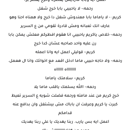
اعمل ايه وبابا مارديش يفطرنا وخرح يفطر برا
رحمه:- لا ياحبيبي بابا خرج شغل
كريم: - لا ياماما بابا معندوش شغل دا خرج ولا همناه احنا وهو
عارف انك تعبانه ومش قادرة تقومي من ع السرير
رحمه:- خلاص ياكريم ياحبيبي انا هقوم افطركم معلش يمكن بابا
رن عليه واحد صاحبه عشان كدا خرج
كريم:- قوليلي اعمل ايه وانا اعمله
رحمه:- ولا حاجه حبيبي ماما ادخل اقعد مع اخواتك وانا ال هعمل.
ااااااااه ااااااه
كريم:- سلامتك ياماما
رحمه:- االله يسلمك ياقلب ماما يلا
خرج كريم من عند مامته ورحمه فضلت شويه ع السرير تعيط
كبرت يا كريم وعرفت ان باباك مش بيشتغل وان بدافع عنه
قدامكم
اعمل ايه بس يارب. ربنا يهديك يا علي ربنا يهديك