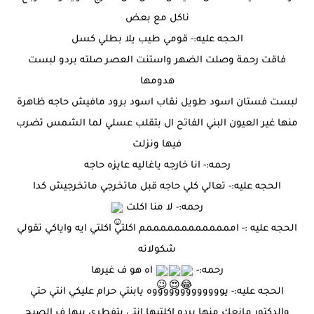
ناكل مع بعض
الحجه عليه:- قومي طيب يلا بطلي كسل
فاقت رحمة وصلت الضهر واستنت العصر صلته بردو لبست
هدومها
لبست فستان اسود طويل نقاب اسود برود مافيش حاجه ظاهرة
منها غير العيون البني الفاتح ال بتقلب عسلي لما الشمس تضرب
فيها ونزلت
رحمه:- انا خارجه ياغاليه عايزه حاجه
الحجه عليه:- تعالي كلي حاجه قبل ماتخرجي ماتخرجيش كدا
رحمه:- لا منا اكلت
الحجه عليه :- امممممممممممممم اكلتي اكلتي ايه واياكي تقولي
شكولاته
رحمه:-
اه هو ف غيرها
الحجه عليه:- يوووووووووووووه يابنتي حرام عليكي انتي حتي
والدكتور مانعك منها بردو اكلتيها انتي بتفطري بيها ف الصبح