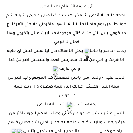
انتي عارفه اننا بنام بعد الفجر ..
الحجه عليه:- لا قومي انا مش هسيبك كدا صلي واخرجي شويه شم
هوا احنا من يوم ماجينا هنا لينا 4 شهور ماخرجتي ولا حتي اتعرفنا ع
حد قومي بس انتي هناك كنتي موجودة ف البيت مش بتخرجي وهنا
كمان لا قومي
رحمه:- حاضر يا ماما
يعني انا هناك كان ليا نفس اعمل اي حاجه
انا هربت يا امي من هناك مقدرتش اقعد واستحمل اكتر من كدا
وانتي عارفه
الحجه عليه :- ولحد امتي يابنتي هتفضلي كدا الموضوع ليه اكتر من
سنه انسي وعيشي حياتك انتي لسه صغيرة وال زيك لسه
ماتجوزش
رحمه:- انسي
انسي ايه يا امي
انسي عشر سنين ضاعو من حياتي وصلت فيهم للموت اكتر من
مرة ورجعت وياريت خرجت منهم بحاجه ال احلي شئ حصلي فيهم
راح هو كمان............ ... داا عمر يا امي مستحيل يتنسي