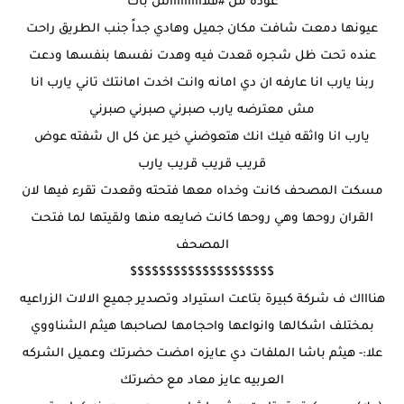
عوده من
#فلااااااااااش
باك
عيونها دمعت شافت مكان جميل وهادي جداً جنب الطريق راحت
عنده تحت ظل شجره قعدت فيه وهدت نفسها بنفسها ودعت
ربنا يارب انا عارفه ان دي امانه وانت اخدت امانتك تاني يارب انا
مش معترضه يارب صبرني صبرني صبرني
يارب انا واثقه فيك انك هتعوضني خير عن كل ال شفته عوض
قريب قريب قريب يارب
مسكت المصحف كانت وخداه معها فتحته وقعدت تقرء فيها لان
القران روحها وهي روحها كانت ضايعه منها ولقيتها لما فتحت
المصحف
$$$$$$$$$$$$$$$$$$$$
هناااك ف شركة كبيرة بتاعت استيراد وتصدير جميع الالات الزراعيه
بمختلف اشكالها وانواعها واحجامها لصاحبها هيثم الشناووي
علا:- هيثم باشا الملفات دي عايزه امضت حضرتك وعميل الشركه
العربيه عايز معاد مع حضرتك