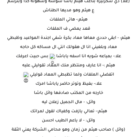
(علا) دي سكرتيرة بتاعت هيثم باشا سوسه وسهونه كدا وبترسم
ع هيثم وهو مديها الطناش
هيثم:- هاتي الملفات
قعد يمضي ف الملفات
هيثم: - ابقي حددي معاها معاد بكرة شفي اجندة المواعيد وظبطي
معاد وبلغيني انا ال هقولك انتي ال مساكه كل حاجه
علا:- بمياعه شويه انا اسفه ياباشا
بس حبيت اعرفك
هيثم :- انا عارف ومنتظر منك المعاد تقوليلي عليه
اتفضلي الملفات ولما تظبطي المعاد قوليلي
علا:- بغيظ وتوتر حاضر ياباشا امرك
خارجه من المكتب صادفها وائل باشا
وائل: - مال الجميل زعلان ليه
هيثم:- تعالي يازفت وكفياك لقول لمراتك
وائل: - لا ياعم الطيب احسن
(وائل ) صاحب هيثم من زمان وهو محامي الشركة يعني الثقة