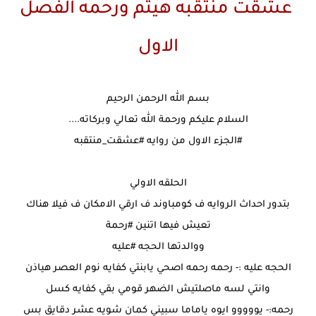
عشقت منتقبه هيثم ورحمه الفصل
الاول
بسم الله الرحمن الرحيم
السلام عليكم ورحمة الله تعالي وبركاته....
#الجزء
الاول من روايه
#عشقت_منتقبه
الحلقه الاولي
بتدور احداث الروايه ف كومباوند ف ارقي الامكان ف فيلا هناك
تعيش فيها اتنين
#رحمة
ووالدتها الحجه
#عليه
الحجه عليه :- رحمه رحمه اصحي يابنتي كفايه نوم العصر هياذن
وانتي لسه ماصلتيش الضهر قومي بقي كفايه كسل
رحمه:- يووووو ايوه ياماما سبيني كمان شويه عشر دقايق بس