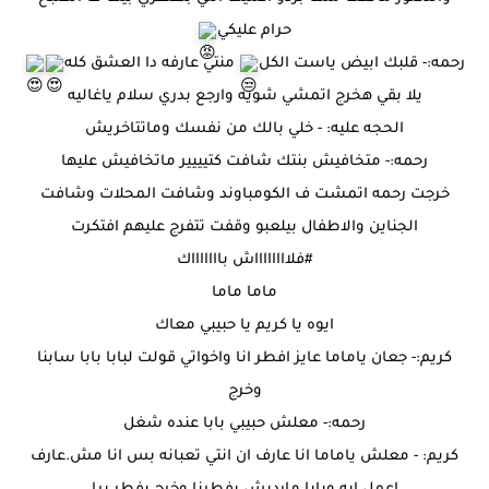
حرام عليكي
رحمه:- قلبك ابيض ياست الكل
منتي عارفه دا العشق كله
يلا بقي هخرج اتمشي شويه وارجع بدري سلام ياغاليه
الحجه عليه: - خلي بالك من نفسك وماتتاخريش
رحمه:- متخافيش بنتك شافت كتيييير ماتخافيش عليها
خرجت رحمه اتمشت ف الكومباوند وشافت المحلات وشافت
الجناين والاطفال بيلعبو وقفت تتفرج عليهم افتكرت
#فلااااااااش
باااااااك
ماما ماما
ايوه يا كريم يا حبيبي معاك
كريم:- جعان ياماما عايز افطر انا واخواتي قولت لبابا بابا سابنا
وخرج
رحمه:- معلش حبيبي بابا عنده شغل
كريم: - معلش ياماما انا عارف ان انتي تعبانه بس انا مش.عارف