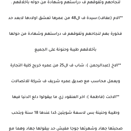
لنجاحهم وتفوقهم ف دراستهم وشهادة من حوله بأخلاقهم .
**الام (عفاف):سيدة ف ال48 من عمرها تعشق اولادها لابعد حد
فخورة بهم لنجاحهم وتفوقهم ف دراستهم وشهادة من حولها
بأخلاقهم طيبة وحنونة على الجميع
**الاخ (عبدالرحمن ): شاب ف ال25 من عمره خريج كلية التجارة
ويعمل محاسب مع صديق عمره شريف ف شركة للاتصالات
**الاخت (فاطمة ): اخر العنقود زي ما بيقولوا دلع الدنيا فيها
وطيبة وحنينة بس لاسعة شويتين كدا عندها 18 سنة وبتحب
صحبتها جهاد وشهرتها جوجا مفيش حد بيقولها جهاد وهما مع