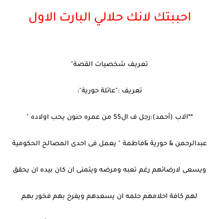
احببتك لانك حلالي البارت الاول
تعريف شخصيات القصة"
تعريف :"عائلة حورية":
**الاب (أحمد):رجل ف ال55 من عمره حنون يحب اولاده "
عبدالرحمن & حورية &فاطمة " يعمل فى احدى المصالح الحكومية
ويسعى لارضائهم رغم تعبه ومرضه ويتمنى ان كان بيده ان يحقق
لهم كافة احلامهم حلمه ان يسعدهم ويفرح بهم فخور بهم