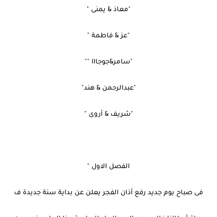
"معاذ & يمنى "
"عز & فاطمة "
"سامر&جوجااا ""
"عبدالرحمن & هند"
"شريف & أروى "
الفصل الاول "
فى صباح يوم جديد رفع أذان الفجر يعلن عن بداية سنة جديدة ف