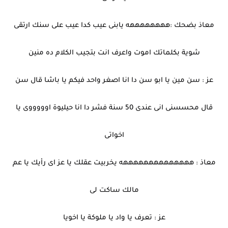
معاذ بضحك :ههههههههه يابنى عيب كدا عيب على سنك ارتقى
شوية بكلماتك اموت واعرف انت بتجيب الكلام ده منين
عز : سن مين يا ابو سن دا انا اصغر واحد فيكم يا باشا قال سن
قال محسسنى انى عندى 50 سنة فشر دا انا حيليوة اوووووى يا
اخواتى
معاذ : ههههههههههههههه يخربيت عقلك يا عز اى رأيك يا عم
مالك ساكت لى
عز : تعرف يا واد يا ملوكة يا اخويا