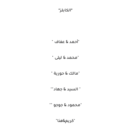
*الكابلز*
"أحمد & عفاف "
"محمد & ليلى "
"مالك & حورية "
" السيد & جهاد""
"محمود & جوجو ""
"كريم&هنا"