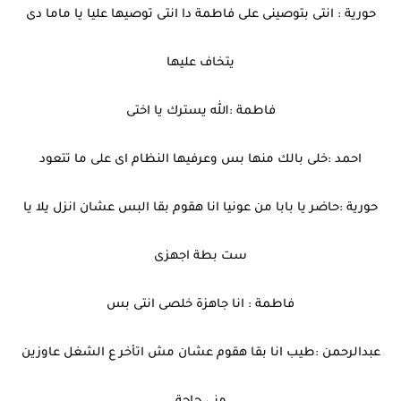
حورية : انتى بتوصينى على فاطمة دا انتى توصيها عليا يا ماما دى
يتخاف عليها
فاطمة :الله يسترك يا اختى
احمد :خلى بالك منها بس وعرفيها النظام اى على ما تتعود
حورية :حاضر يا بابا من عونيا انا هقوم بقا البس عشان انزل يلا يا
ست بطة اجهزى
فاطمة : انا جاهزة خلصى انتى بس
عبدالرحمن :طيب انا بقا هقوم عشان مش اتأخر ع الشغل عاوزين