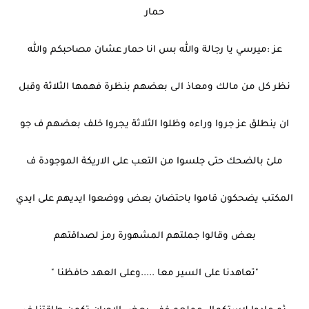
حمار
عز :ميرسي يا رجالة والله بس انا حمار عشان مصاحبكم والله
نظر كل من مالك ومعاذ الى بعضهم بنظرة فهمها الثلاثة وقبل
ان ينطلق عز جروا وراءه وظلوا الثلاثة يجروا خلف بعضهم ف جو
ملئ بالضحك حتى جلسوا من التعب على الاريكة الموجودة ف
المكتب يضحكون قاموا باحتضان بعض ووضعوا ايديهم على ايدي
بعض وقالوا جملتهم المشهورة رمز لصداقتهم
"تعاهدنا على السير معا .....وعلى العهد حافظنا "