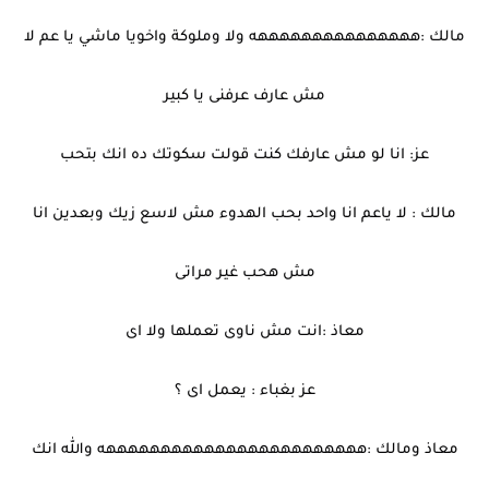
مالك :هههههههههههههههه ولا وملوكة واخويا ماشي يا عم لا
مش عارف عرفنى يا كبير
عز: انا لو مش عارفك كنت قولت سكوتك ده انك بتحب
مالك : لا ياعم انا واحد بحب الهدوء مش لاسع زيك وبعدين انا
مش هحب غير مراتى
معاذ :انت مش ناوى تعملها ولا اى
عز بغباء : يعمل اى ؟
معاذ ومالك :ههههههههههههههههههههههههه والله انك