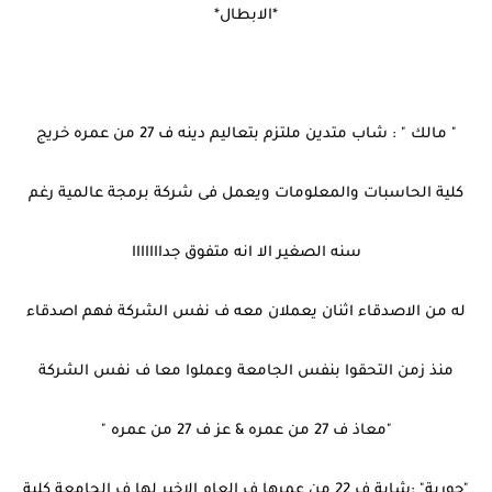
*الابطال*
" مالك " : شاب متدين ملتزم بتعاليم دينه ف 27 من عمره خريج
كلية الحاسبات والمعلومات ويعمل فى شركة برمجة عالمية رغم
سنه الصغير الا انه متفوق جدااااااا
له من الاصدقاء اثنان يعملان معه ف نفس الشركة فهم اصدقاء
منذ زمن التحقوا بنفس الجامعة وعملوا معا ف نفس الشركة
"معاذ ف 27 من عمره & عز ف 27 من عمره "
"حورية" :شابة ف 22 من عمرها ف العام الاخير لها ف الجامعة كلية