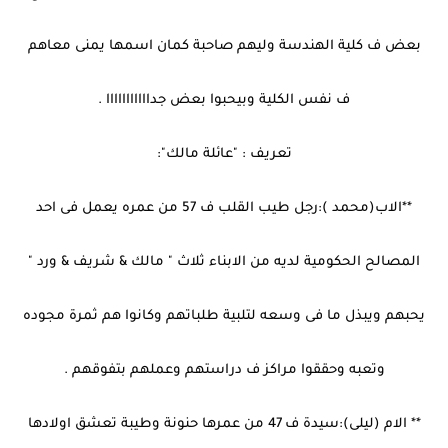
بعض ف كلية الهندسة وليهم صاحبة كمان اسمها يمنى معاهم
ف نفس الكلية وبيحبوا بعض جدااااااااااا .
تعريف : "عائلة مالك":
**الاب(محمد ):رجل طيب القلب ف 57 من عمره يعمل فى احد
المصالح الحكومية لديه من الابناء ثلاث " مالك & شريف & ورد "
يحبهم ويبذل ما فى وسعه لتلبية طلباتهم وكانوا هم ثمرة مجوده
وتعبه وحققوا مراكز ف دراستهم وعملهم بتفوقهم .
** الام (ليلى):سيدة ف 47 من عمرها حنونة وطيبة تعشق اولادها