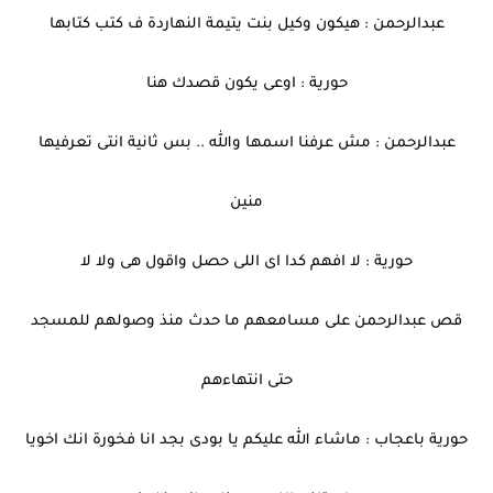
عبدالرحمن : هيكون وكيل بنت يتيمة النهاردة ف كتب كتابها
حورية : اوعى يكون قصدك هنا
عبدالرحمن : مش عرفنا اسمها والله .. بس ثانية انتى تعرفيها
منين
حورية : لا افهم كدا اى اللى حصل واقول هى ولا لا
قص عبدالرحمن على مسامعهم ما حدث منذ وصولهم للمسجد
حتى انتهاءهم
حورية باعجاب : ماشاء الله عليكم يا بودى بجد انا فخورة انك اخويا