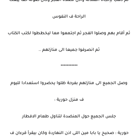
ثم ذهب بإتجاه المئذنة وأذن لصلاة الفجر وكان صوته حقا يبعث
الراحة ف النفوس
ثم أقام بهم وصلوا الفجر ثم اجتمعوا معا ليخططوا لكتب الكتاب
ثم انصرفوا جميعا الى منازلهم ..
***********
وصل الجميع الى منازلهم بفرحة ظلوا يحضروا استعدادا لليوم
ف منزل حورية :
جلس الجميع حول المنضدة لتناول طعام الافطار
حورية : صحيح يا بابا مين اللى اذن النهاردة وكان بيقرأ قرءان ف