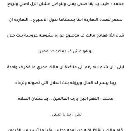
محمد : طيب يلا بقا صحى يمنى ونتوضى عشان انزل اصلي ونرجع
نحضر لقعدة النهاردة احنا بنستناها طول الاسبوع .. النهاردة ان
شاء الله هفاتح مالك ف موضوع جوازه نشوفله عروسة بنت حلال
لو هو مش ف دماغه حد معين
ليلى : ان شاء الله رغم انى متأكدة ان مالك عمري ما فكر ف واحدة
ربنا ييسر له الحال ويرزقه بنت الحلال اللى تصونه وترعاه
محمد : اللهم امين يارب العالمين .. يلا عشان الصلاة
ليلي : يلا يا حبيبى .
قام مالك بايقاظ اخيه من نومه وجلس يقرأ ما تيسر من القرءان