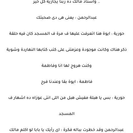
.. واستاذ مالك ده ربنا يجازيه كل خير
عبدالرحمن : يعنى هى دى صحبتك
حورية : ايوة هنا اتعرفت عليها ف مرة ف المسجد كان فيه حلقة
ذكر هناك وكانت موجودة وعزمتنى على كتب كتابها النهاردة وشوية
وكنت هروح لها انا وفاطمة
فاطمة : ايوة بقا وعندنا فرح
حورية : بس يا هبلة مفيش هبل من اللى انتى عوزاه ده اشهار ف
المسجد
عبدالرحمن وقد خطرت بباله فكرة : اى رأيك يا بابا لو اكلم مالك