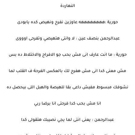
النهاردة
حورية :ههههههههه عاوزين نفرح ونهيص كده يابودى
عبدالرحمن بنصف عين : لا وانتى هتهيصي وتفرحى اوووى
حورية : ما انت عارف انى مش بحب جو الافراح والاختلاط ده بس
مش معنى كدا انى مش هفرح لك بالعكس الفرحة ف القلب لما
نشوفك مبسوط مفيش داعى بقا للهيصة والهبل اللى بيحصل ده
انا مش بحب كدا فرحتى انا برضا ربي
عبدالرحمن : يعنى انتى لما يجي نصيبك هتقولى كدا