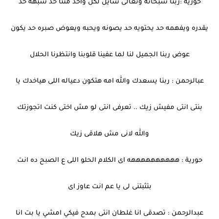
حورية :ربنا سبحانه وتعالى شايل لكل واحد مننا حد شبهه حد
يقدره ويفهمه حد يحتويه حد يصونه ويحبه ويعوض صبره حد يكون
عوض ربنا الجميل لنا لما عفينا قلوبنا وانتظرنا الحلال
عبالرحمن : ربنا يسعدك والله امه هتكون دعياله اللى هياخدك يا
بنتى انتى مفيش زيك .. تعرفى انتى لو مش اختى كنت اتجوزتك
والله لانى مش هلاقى زيك
حورية : ههههههههههه اى الكلام الحلو اللى ع الصبح ده انت
بتثبتنى لى يا عم انت عاوز اى
عبدالرحمن : تصدقى انا غلطان انتى بمدح فيكي امشي يا بت انا