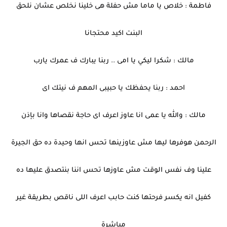
فاطمة : خلاص يا ماما مش حفلة هى خلينا نخلص عشان نلحق
البنت اكيد محتجانا
مالك : شكرا ليكي يا امى .. ربنا يبارك ف عمرك يارب
احمد : ربنا يحفظك يا حبيبى المهم ف نيتك اى
مالك : والله يا عمى انا عاوز اعرف اى حاجة نقصاها وانا بإذن
الرحمن هوفرها ليها مش عاوزينها تحس انها وحيدة ده حق الجيرة
علينا وف نفس الوقت مش عاوزها تحس اننا بنتصدق عليها ده
كفيل انه يكسر فرحتها كنت حابب اعرف اللى ناقص بطريقة غير
مباشرة