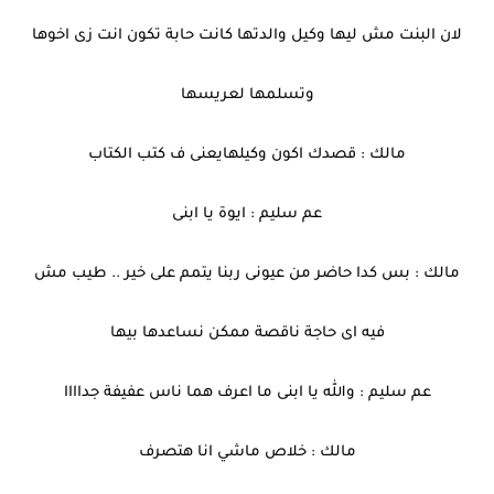
لان البنت مش ليها وكيل والدتها كانت حابة تكون انت زى اخوها
وتسلمها لعريسها
مالك : قصدك اكون وكيلهايعنى ف كتب الكتاب
عم سليم : ايوة يا ابنى
مالك : بس كدا حاضر من عيونى ربنا يتمم على خير .. طيب مش
فيه اى حاجة ناقصة ممكن نساعدها بيها
عم سليم : والله يا ابنى ما اعرف هما ناس عفيفة جداااا
مالك : خلاص ماشي انا هتصرف