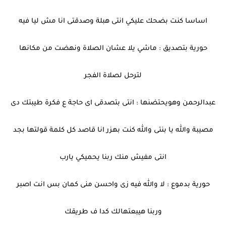
اساسا كنت بضحك عليكي انتى هبلة وصدقتى انا مش ليا فيه
حورية بتصديق : ماشي يلا عشان الصلاة ونهضت من مكانها
لترحل لصلاة الفجر
عبدالرحمن وهويحتضنها : انتى بتصدقى اى حاجة ع فكرة طيبتك دى
مصيبة والله يا بنتى والله كنت بهزر انا قاصد كل كلمة قولتها بجد
انتى مفيش منك ربنا يحميكي يارب
حورية بدموع : لا والله فيه زى واحسن منى كمان بس انت اصبر
وربنا هيبعتهالك كدا ف طريقك