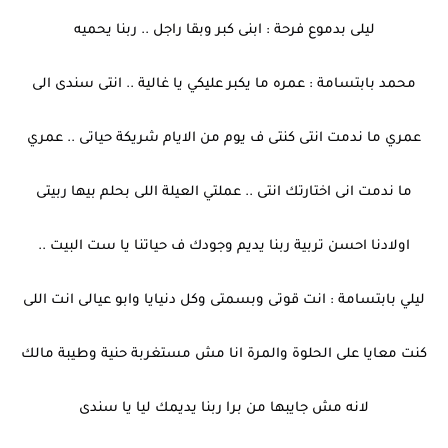
ليلى بدموع فرحة : ابنى كبر وبقا راجل .. ربنا يحميه
محمد بابتسامة : عمره ما يكبر عليكي يا غالية .. انتى سندى الى
عمري ما ندمت انتى كنتى ف يوم من الايام شريكة حياتى .. عمري
ما ندمت انى اختارتك انتى .. عملتي العيلة اللى بحلم بيها ربيتى
اولادنا احسن تربية ربنا يديم وجودك ف حياتنا يا ست البيت ..
ليلي بابتسامة : انت قوتى وبسمتى وكل دنيايا وابو عيالى انت اللى
كنت معايا على الحلوة والمرة انا مش مستغربة حنية وطيبة مالك
لانه مش جايبها من برا ربنا يديمك ليا يا سندى