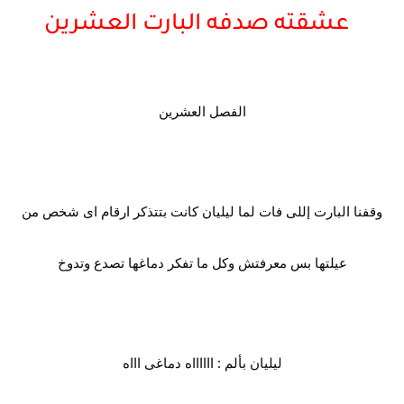
عشقته صدفه البارت العشرين
الفصل العشرين
وقفنا البارت إللى فات لما ليليان كانت بتتذكر ارقام اى شخص من
عيلتها بس معرفتش وكل ما تفكر دماغها تصدع وتدوخ
ليليان بألم : ااااااه دماغى اااه