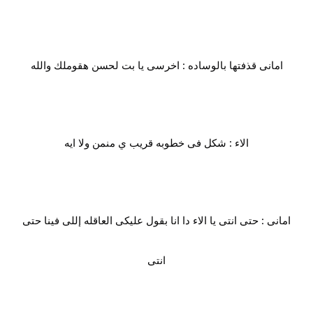
امانى قذفتها بالوساده : اخرسى يا بت لحسن هقوملك والله
الاء : شكل فى خطوبه قريب ي منمن ولا ايه
امانى : حتى انتى يا الاء دا انا بقول عليكى العاقله إللى فينا حتى
انتى