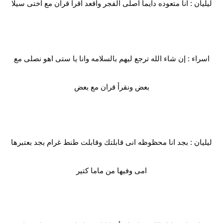
ليليان : انا متعوده دايما اصلى الفجر واقعد اقرا قرآن مع اختى سيلا
اسراء : إن شاء الله ترجع ليهم بالسلامه وانا يا ستى اهو نصلى مع
بعض ونقرأ قران مع بعض
ليليان : بجد انا محظوظه انى قابلتك وقابلت طنط غرام بجد بعتبرها
امى وفيها من ماما كتير