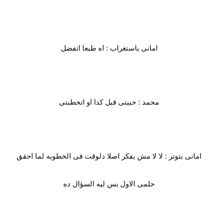
امانى باستغراب : اه طبعا اتفضل
محمد : حبيتى قبل كدا او اتخطبتى
امانى بتوتر : لا لا مش بفكر اصلا دلوقت فى الخطوبه لما احقق
حلمى الاول بس ليه السؤال ده