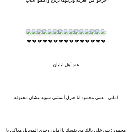
خرجوا من الغرفه وتركوها ترتاح واغلقوا الباب
عند أهل ليليان
امانى : عمى محمود انا هنزل أتمشى شويه عشان مخنوقه
محمود : بس خلى بالك من نفسك يا امانى وخدى الموبايل معاكى يا