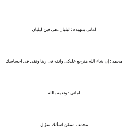
امانى بتنهيده : ليليان..هى فين ليليان
محمد : إن شاء الله هترجع خليكى واثقه فى ربنا وثقى فى احساسك
امانى : ونعمه بالله
محمد : ممكن اسألك سؤال