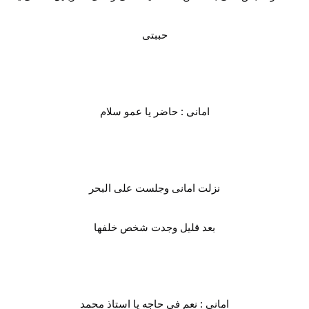
حببتى
امانى : حاضر يا عمو سلام
نزلت امانى وجلست على البحر
بعد قليل وجدت شخص خلفها
امانى : نعم فى حاجه يا استاذ محمد