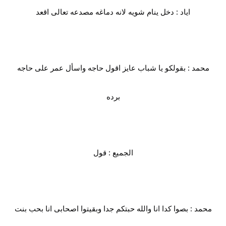
اياد : دخل ينام شويه لانه دماغه مصدعه تعالى اقعد
محمد : بقولكو يا شباب عايز اقول حاجه واسأل عمر على حاجه
برده
الجميع : قول
محمد : بصوا كدا انا والله حبتكم جدا وبقيتوا اصحابى انا بحب بنت