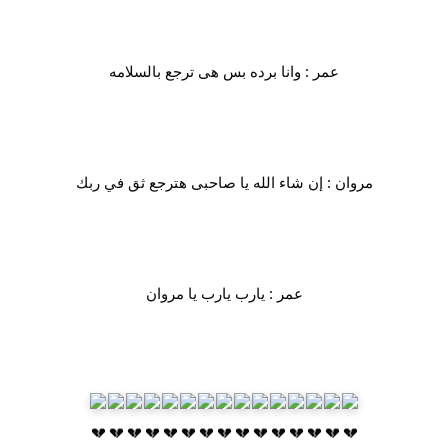
عمر : وانا برده بس هى ترجع بالسلامه
مروان : إن شاء الله يا صاحبى هترجع ثق في ربك
عمر : يارب يارب يا مروان