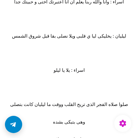
اسراء : وانا والله ربنا يعلم أن انا اعتبرتك اختى و حبيتك جدا
ليليان : يخليكى ليا ي قلبى ويلا نصلى بقا قبل شروق الشمس
اسراء : يلا يا ليلو
صلوا صلاه الفجر الذى تريح القلب ووقت ما ليليان كانت بتصلى
وهى بتبكى بشده