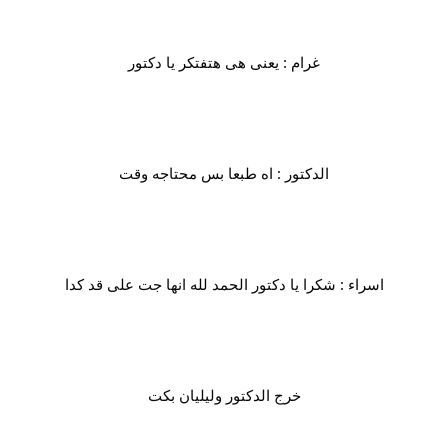
غرام : يعنى هى هتفتكر يا دكتور
الدكتور : اه طبعا بس محتاجه وقت
اسراء : شكرا يا دكتور الحمد لله انها جت على قد كدا
خرج الدكتور وليليان بكت