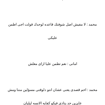
محمد : لا مفيش اصل شوفتك قاعده لوحدك قولت اجى اطمن
عليكى
امانى : نعم تطمن عليا ازاى معلش
محمد : احم قصدى يعنى عشان انتو دلوقتى مسؤلين مننا ومش
عايزين حد يتاذى فيكو كفايه الانسه ليليان