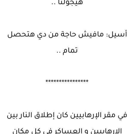
هيجولنا ..
أسيل: مافيش حاجة من دي هتحصل
تمام ..
****************
في مقر الإرهابيين كان إطلاق النار بين
الإرهابيين و العساكر في كل مكان