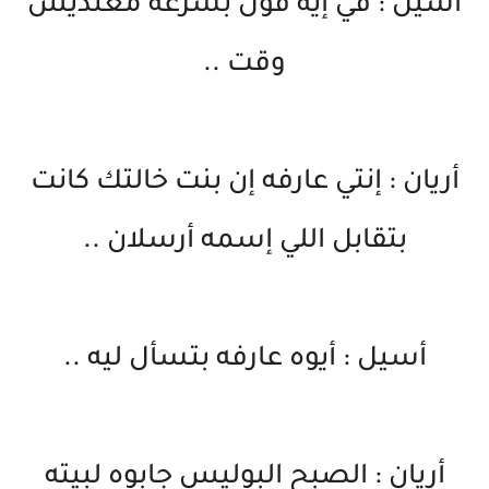
أسيل : في إيه قول بسرعة معنديش
وقت ..
أريان : إنتي عارفه إن بنت خالتك كانت
بتقابل اللي إسمه أرسلان ..
أسيل : أيوه عارفه بتسأل ليه ..
أريان : الصبح البوليس جابوه لبيته