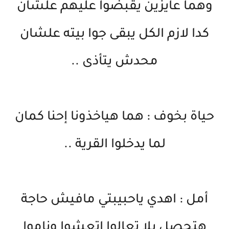
وهما عايزين يقبضوا عليهم علشان
كدا لازم الكل يبقى جوا بيته علشان
محدش يتأذى ..
حياة بخوف : هما هياخذونا إحنا كمان
لما يدخلوا القرية ..
أمل : اهدي ياحبيبتي مافيش حاجة
هتحصل يلا تعالوا اتعشوا وناموا