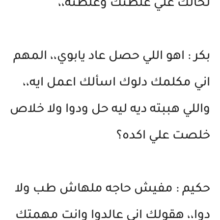
لحالك علي غلطتك وغلطته،،
بكر : اهو اللي حصل عاد يابوي،، المهم
اني مكلمك دلوك اسألك اعمل ايه،،
واللي هببته ديه ليه حل ودوا ولا خلاص
خلصت علي اكده؟
حكيم : مفيش حاجه ملهاش طب ولا
دوا،، هقولك اني عالدوا وانت مهمتك