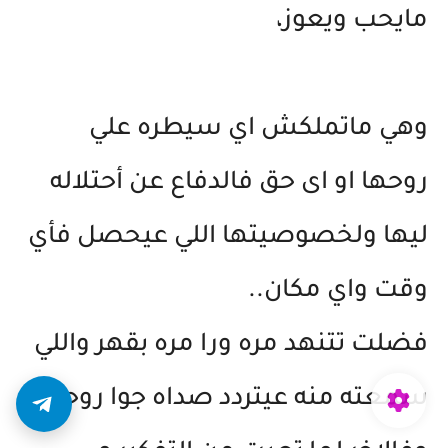
مايحب ويعوز،
وهي ماتملكش اي سيطره علي
روحها او اى حق فالدفاع عن أحتلاله
ليها ولخصوصيتها اللي عيحصل فأي
وقت واي مكان..
فضلت تتنهد مره ورا مره بقهر واللي
سمعته منه عيتردد صداه جوا روحها،