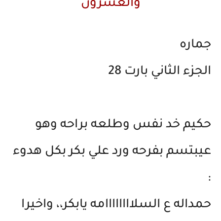
والعشرون
جماره
الجزء الثاني بارت 28
حكيم خد نفس وطلعه براحه وهو
عيبتسم بفرحه ورد علي بكر بكل هدوء
:
حمداله ع السلاااااااامه يابكر،، واخيرا