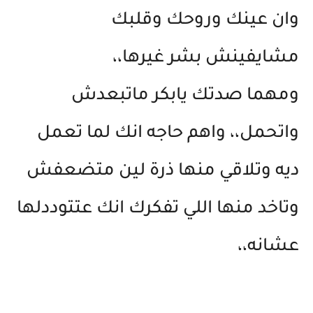
وان عينك وروحك وقلبك
مشايفينش بشر غيرها،،
ومهما صدتك يابكر ماتبعدش
واتحمل،، واهم حاجه انك لما تعمل
ديه وتلاقي منها ذرة لين متضعفش
وتاخد منها اللي تفكرك انك عتتوددلها
عشانه،،