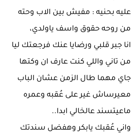
عليه بحنيه : مفيش بين الاب وحته
من روحه حقوق واسف ياولدي،
انا جبر قلبي ورضايا عنك فرجعتك ليا
من تاني واللي كنت عارف ان وكتها
جاي مهما طال الزمن عشان الباب
معيرساش غير على عُقبه وعمره
ماعيتسند عالخالي ابدا..
واني عُقبك يابكر وهفضل سندتك