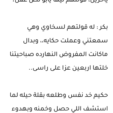
ياحزين، قولتهم ليها يابو نص عقل؟
بكر : له قولتهم لسخاوي وهي
سمعتني وعملت حكايه،، وبدال
ماكانت المفروض النهارده صباحيتنا
خلتها اربعين عزا على راسى..
حكيم خد نفس وطلعه بقلة حيله لما
استشف اللي حصل وخمنه وبهدوء