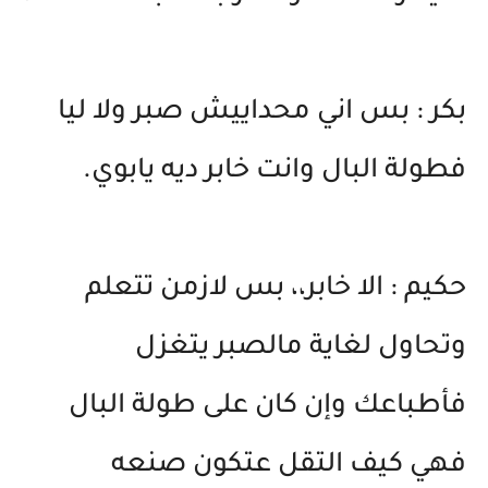
بكر : بس اني محداييش صبر ولا ليا
فطولة البال وانت خابر ديه يابوي.
حكيم : الا خابر،، بس لازمن تتعلم
وتحاول لغاية مالصبر يتغزل
فأطباعك وإن كان على طولة البال
فهي كيف التقل عتكون صنعه