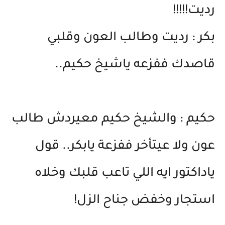
رديت!!!!!
بكر : رديت وطالب العون وقلبي
قاصدك ففزعه ياشيخ حكيم..
حكيم : والشيخ حكيم معيردش طالب
عون ولا عيتأخر ففزعة يابكر.. قول
ياداكتور ايه اللي تاعب قلبك وخلاه
استجار وخفض جناح الزل!