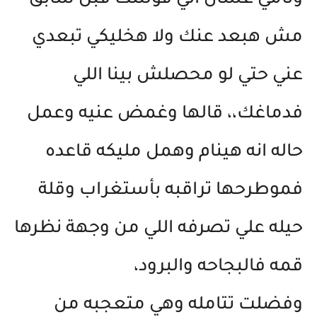
ونامي عشان اني قولتلك قبل سابق
مش هبعد عنك ولا هخليكي تبعدي
عني حتي لو محصلش بينا اللي
فدماغك،، قالها وغمض عنيه وعمل
حاله انه هينام وهمل مليكه قاعده
فموطرحها تراقبه بأستغراب وقلة
حيله علي تصرفه اللي من وجهة نظرها
قمه فالبجاحه والبرود،
وفضلت تتامله وهي متعجبه من