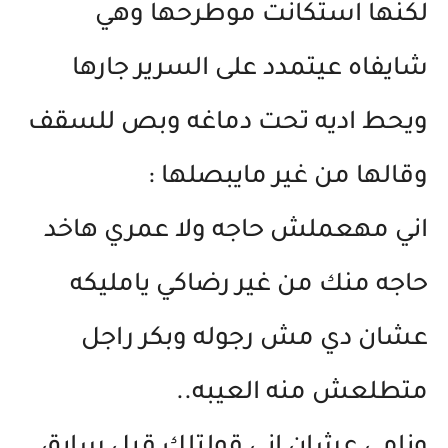
لكنها استكانت موطرحها وهي
شايفاه عيتمدد على السرير جارها
ويحط اديه تحت دماغه وبص للسقف
وقالها من غير مايبصلها :
اني مهعملش حاجه ولا عمري هاخد
حاجه منك من غير رضاكي يامليكه
عشان دي مش رجوله وبكر راجل
متطلعش منه العيبه..