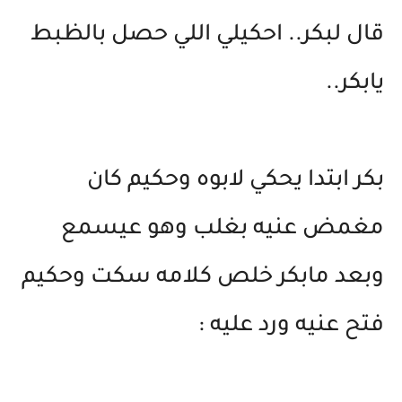
قال لبكر.. احكيلي اللي حصل بالظبط
يابكر..
بكر ابتدا يحكي لابوه وحكيم كان
مغمض عنيه بغلب وهو عيسمع
وبعد مابكر خلص كلامه سكت وحكيم
فتح عنيه ورد عليه :