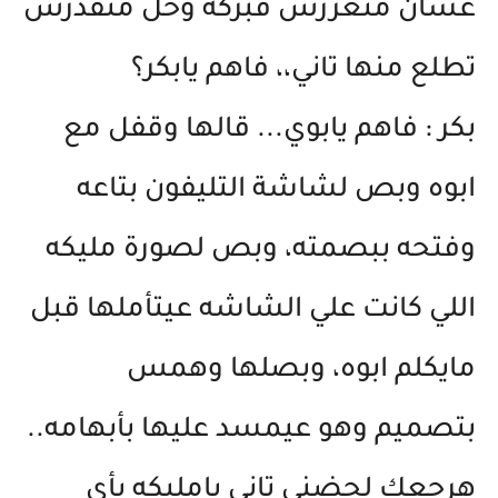
عشان متغرزش فبركة وحل متقدرش
تطلع منها تاني،، فاهم يابكر؟
بكر : فاهم يابوي... قالها وقفل مع
ابوه وبص لشاشة التليفون بتاعه
وفتحه ببصمته، وبص لصورة مليكه
اللي كانت علي الشاشه عيتأملها قبل
مايكلم ابوه، وبصلها وهمس
بتصميم وهو عيمسد عليها بأبهامه..
هرجعك لحضني تاني يامليكه بأي