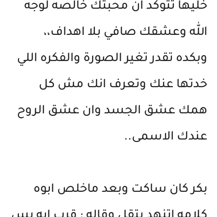
خليها تتوكد ان محبتك خالصه لوجه
الله وعشقك صافي بلا اهداف،،
وبكده تقدر تغير الصورة والفكره اللي
خدتها عنك وتعرف انك مش كل
همك عشق الجسد وان عشق الروح
عندك الاسمى..
بكر كان ساكت وبعد ماخلص ابوه
كلامه اتنهد بتقل وقاله : قرب ايه بس