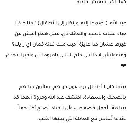
كفايا كدا مبقتش قادرة
عبد الله: (يضمها إليه، وينظر إلى الأطفال) "إحنا خلقنا
حياة مليانة بالحب، والعائلة دي، مش هقدر أعيش من
غيرها عشان كدا عايزة اجيب منك تلاتة كمان اي رايك؟
ومتقوليش لا دا انتي حلم الليالي يامروة اللي واخيرا اتحقق
❤️
بينما كان الأطفال يركضون حولهم، يملأون حياتهم
بالضحك والسعادة، اكتشف عبد الله ومروة أنهما قد
بنيا معًا أجمل قصة حب، وأن الحياة تصبح أكثر جمالًا
عندما تُعاش مع العائلة التي يحبها القلب.