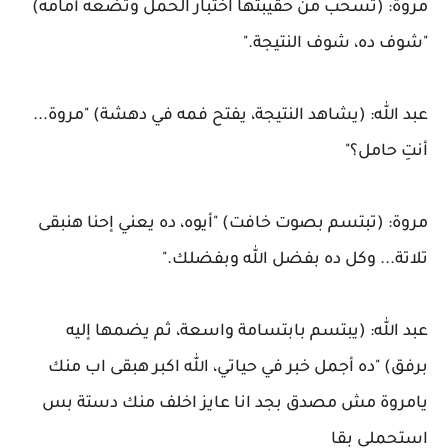
مروة: (تسحب من حقيبتها اختبار الحمل وتضعه أمامه)
"شوف ده، شوف النتيجة."
عبد الله: (يشاهد النتيجة، يفتح فمه في دهشة) "مروة...
أنتِ حامل؟"
مروة: (تبتسم بصوت خافت) "أيوه، ده يعني إحنا هنبقى
تلاتة... وكل ده بفضل الله وبفضلك."
عبد الله: (يبتسم بابتسامة واسعة، ثم يضمها إليه
برفق) "ده أجمل خبر في حياتي، الله اكبر هبقى اب منك
يامروة مش مصدق بجد انا عايز اخلف منك دستة بس
استحملي بقا