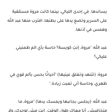
يساندها. في إحدى الليالي، بينما كانت مروة مستلقية
على السرير وتضع يدها على بطنها، اقترب منها عبد الله
وهمس في أذنها.
عبد الله: "مروة، إنتِ كويسة؟ حاسة بأي الم طمنيني
عليكي؟
مروة: (تتنهد وتغلق عينيها) "أحيانًا بحس بألم قوي في
ظهري، وحاسة أني تعبت زيادة."
عبد الله: (يجلس بجانبها ويمسك يدها) "مروة، ما
متخافيش. أنا معاكِ طول الوقت. إنتِ مش لوحدك، ولا