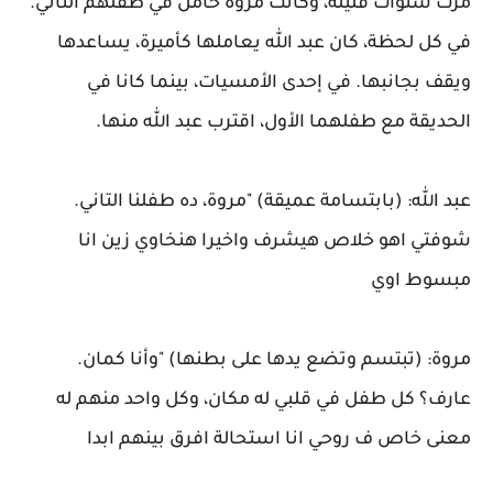
مرت سنوات قليلة، وكانت مروة حامل في طفلهم الثاني.
في كل لحظة، كان عبد الله يعاملها كأميرة، يساعدها
ويقف بجانبها. في إحدى الأمسيات، بينما كانا في
الحديقة مع طفلهما الأول، اقترب عبد الله منها.
عبد الله: (بابتسامة عميقة) "مروة، ده طفلنا التاني.
شوفتي اهو خلاص هيشرف واخيرا هنخاوي زين انا
مبسوط اوي
مروة: (تبتسم وتضع يدها على بطنها) "وأنا كمان.
عارف؟ كل طفل في قلبي له مكان، وكل واحد منهم له
معنى خاص ف روحي انا استحالة افرق بينهم ابدا