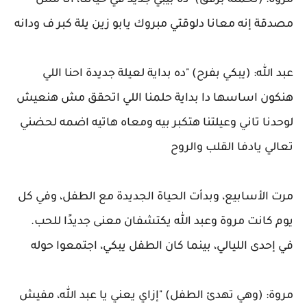
مروة: (تحمله برفق) "ده بيبي جديد في حياتنا، أنا مش
مصدقة إنه معانا دلوقتي مبروك يابو زين يلة كبر ف ودانه
عبد الله: (يبكي بفرح) "ده بداية لعيلة جديدة احنا اللي
هنكون اساسها دا بداية حلمنا اللي اتحقق مش هنعيش
لوحدنا تاني وعيلتنا هتكبر بيه ومعاه هاتيه اضمه لحضني
تعالي يادفا القلب والروح
مرت الأسابيع، وبدأت الحياة الجديدة مع الطفل، وفي كل
يوم كانت مروة وعبد الله يكتشفان معنى جديدًا للحب.
في إحدى الليالي، بينما كان الطفل يبكي، اجتمعوا حوله
مروة: (وهي تهدئ الطفل) "إزاي يعني يا عبد الله، مفيش