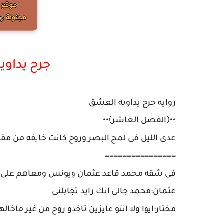
جرح يداو
روايه جرح يداويه العشق
••﴿الفصل العاشر﴾••
عدى الليل فى لمح البصر وروح كانت خايفه من مقا
================
فى شقه محمد قاعد عثمان ويونس ومعاهم على و
عثمان:محمد جالى انك رايد تجابلنى
مختار:ايوا ولا انتو عايزين تاخدو روح من غير ماخال