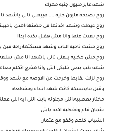
شهد:عايز مليون جنيه مهرك
روح بصدمه:مليون جنيه .... هيبعنى تانى ياشهد تان
روح عيطت وشهد اخدتها فى حضنها:اهدى ياحبيبت
روح بعدت عنها:وانا مش هقبل بكده ابداا
روح مشت ناحيه الباب وشهد مسكتها:راحه فين يا
روح:مش هخليه يبعنى تانى ياشهد انا مش سلعه 
شهد:طب بصي خليكى انتى وانا هخرج اتكلم معاه
روح نزلت نقابها وخرجت من الاوضه مع شهد ووقف
وقبل مايمسكه كانت شهد اخداه ومقطعاه
مختار بعصبيه:انتى مجنونه يابت انتى ايه اللى عملتي
عثمان قام وقف:ليه اكده يابتى
الشباب كلهم وقفو مع عثمان