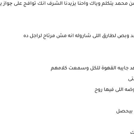
من محمد يتكلم وياك واحنا يزيدنا الشرف انك توافج على چواز 
وبص لطارق اللى شاروله انه مش مرتاح لراجل ده
 جايبه القهوة للكل وسمعت كلامهم
تى
ه اللى فيها روح
 بيحصل
ك