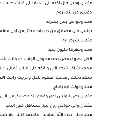
عثمان:ومين جال اكده انى المرة اللى فاتت طلبت 
حفيدى من بتك روح
مختار:موافق بس بشرط
يونس كان مضايق من طريقه مختار من اول ماقعد 
عثمان:شرط ايه
مختار:مهرها مليون جنيه
الكل بصو لبعض بصدمه وفى الوقت ده كانت شهد
محمد شاف شهد اللى واقفه على الباب:تعالى يابن
شهد دخلت وقدمت القهوة للكل وخرجت راحت الاوض
مختار:قولت ايه ياحاج
عثمان بص ليونس اوى وفهم انه مضايق من اللى
عثمان:وانى موافج روح بنيه تستاهل كنوز الدنيا
مختار:على خيرة الله الفلوس هاخدها كاش ولا شي