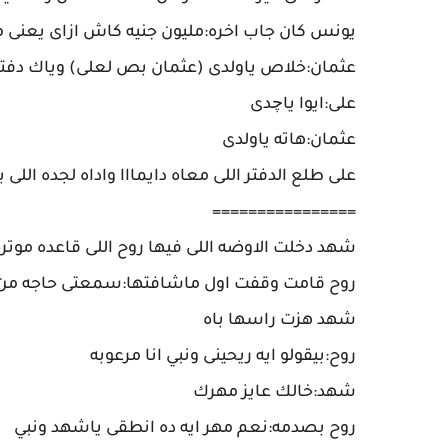
يونس كان جاب اخره:مليون جنيه كاش ازاى يعنى م
عثمان:خلاص ياولدى (عثمان بص لعلى) وياك دفتر
على:ايوا ياچدى
عثمان:هاته ياولدى
على طلع الدفتر اللى معاه دايمااا واداه لجده اللى
================
شهد دخلت الاوضه اللى فيها روح اللى قاعده موترة 
روح قامت وقفت اول ماشافتها:سمعتى حاجه من
شهد هزت راسها باه
روح:بيقولو ايه ريحينى ونبي انا مرعوبه
شهد:خالك عايز مهرك
روح بصدمه:نعم مهر ايه ده انطقى ياشهد ونبي