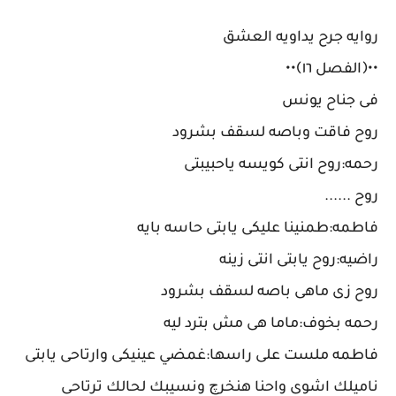
روايه جرح يداويه العشق
••﴿الفصل ١٦﴾••
فى جناح يونس
روح فاقت وباصه لسقف بشرود
رحمه:روح انتى كويسه ياحبيبتى
روح ......
فاطمه:طمنينا عليكى يابتى حاسه بايه
راضيه:روح يابتى انتى زينه
روح زى ماهى باصه لسقف بشرود
رحمه بخوف:ماما هى مش بترد ليه
فاطمه ملست على راسها:غمضي عينيكى وارتاحى يابتى
ناميلك اشوى واحنا هنخرچ ونسيبك لحالك ترتاحى