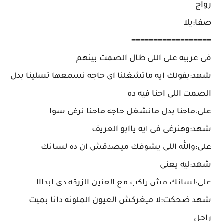
رواج
صفا:يلا
==================
فى عربيه على اللى طال الصمت بينهم
شهد:بقولك ايه ماتشغلنا اى حاجه نسمعها تسلينا بدل
الصمت اللى احنا فيه ده
على:ماحنا بدل مانشغل حاجه ماحنا نرغى سوا
شهد:وهنرغى فى ايه ياابو العريف
على:والله اللى يشوفك ميصدقش ان ده لسانك
شهد:ليه يعنى
على:لسانك مش راكب مع العنين الزرقه دى ابدااا
شهد ضحكت:لا ميغركش العيون الملونه دانا بميت
راجل