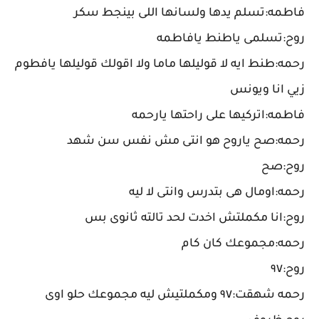
فاطمه:تسلم يدها ولسانها اللى بينجط سكر
روح:تسلمى ياطنط يافاطمه
رحمه:طنط ايه لا قوليلها ماما ولا اقولك قوليلها يافطوم
زيي انا ويونس
فاطمه:اتركيها على راحتها يارحمه
رحمه:صح ياروح هو انتى مش نفس سن شهد
روح:صح
رحمه:اومال هى بتدرس وانتى لا ليه
روح:انا مكملتش اخدت لحد تالته ثانوى بس
رحمه:مجموعك كان كام
روح:٩٧
رحمه شهقت:٩٧ ومكملتيش ليه مجموعك حلو اوى