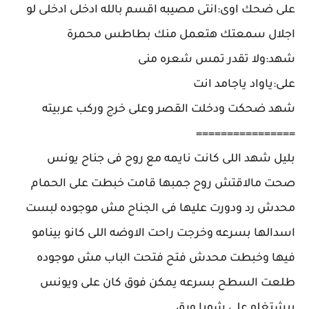
على ضحك اوى:انتى مصيبه اقسم بالله ادخلى ادخلى لو
اجلال سمعتك هتعمل منك بطاطس محمرة
شهد:ولا تقدر تمس شعره منى
على:ياواد ياجامد انت
شهد ضحكت ودخلت القصر وعلى خرج وركب عربيته
================
بليل شهد اللى كانت نايمه مع روح فى جناح يونس
صحت مالاقتش روح جمبها قامت خبطت على الحمام
محدش رد ودورت عليها فى الجناح مش موجوده لبست
اسدالها بسرعه وخرجت راحت الاوضه اللى كانو بينامو
فيها وخبطت محدش فتح فتحت الباب مش موجوده
طلعت السطح بسرعه يمكن فوق كان على ويونس
بيشتغلو على شويا ورق