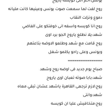
يونس:احم انتى كويسه ياروح
روح لفت لما سمعت صوت يونس وعينيها كانت مليانه
دموع ونزلت النقاب
روح:انا كويسه واسفه انى خوفتكو على الفاضي
شهد:يلا نطلع ياروح الجو برد اوى
روح قامت مع شهد وطلعو الاوضه بتاعتهم
ويونس وعلى راحو يكلمو شغل
================
صباح يوم جديد فى اوضه روح وشهد
شهد:بابا صوته تعبان اوى ياروح
روح:لازم ترجعى القاهرة ياشهد عشان تبقي معاه
شهد:وانتى
روح:متخافيش عليا ان كويسه