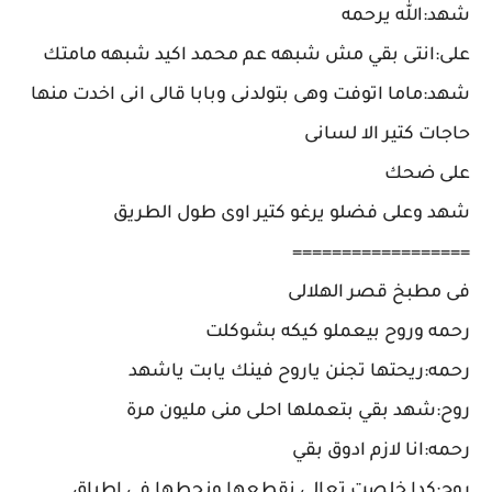
شهد:الله يرحمه
على:انتى بقي مش شبهه عم محمد اكيد شبهه مامتك
شهد:ماما اتوفت وهى بتولدنى وبابا قالى انى اخدت منها
حاجات كتير الا لسانى
على ضحك
شهد وعلى فضلو يرغو كتير اوى طول الطريق
==================
فى مطبخ قصر الهلالى
رحمه وروح بيعملو كيكه بشوكلت
رحمه:ريحتها تجنن ياروح فينك يابت ياشهد
روح:شهد بقي بتعملها احلى منى مليون مرة
رحمه:انا لازم ادوق بقي
روح:كدا خلصت تعالى نقطعها ونحطها فى اطباق