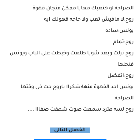
الصراحه لو هتعبك معايا ممكن فنجان قهوة
روح:لا مافيش تعب ولا حاجه قهوتك ايه
يونس:ساده
روح:تمام
روح نزلت وبعد شويا طلعت وخبطت على الباب ويونس
فتحلها
روح:اتفضل
يونس اخد القهوة منها:شكراا ياروح جت فى وقتها
الصراحه
روح لسه هترد سمعت صوت شهقت صفااا ....
الفصل التالى