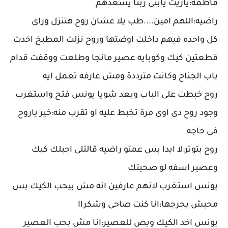
فاطمه:ياريت يابتى ربنا يسعدهم
راضيه:اللهم امين....طب يلا عشان روح هتنزل وراى
كل واحده فيهم داخلت اوضتها وروح نزلت المطبخ اخدت
قطعتين كيك وكوبايه عصير مانجا وطلعت ووقفت قدام
باب الجناح وكانت مترددة ومش عارفه تعمل ايه
روح خبطت على الباب وبعد شويا يونس فتح واستغرب
وجود روح دى اوى مرة تخبط عليه او تقرب منه:خير ياروح
فى حاجه
روح بتوتر:لا ابدا بس عمتو راضيه قالتلى اجبلك كيك
وعصير اسفه لو صحيتك
يونس استغرب لانهم عارفين انه مش بيحب الكيك بس
محبش يحرجها:انا كنت صاحى وشكراا
يونس اخد الكيك وبص للعصير:انا مش بحب العصير