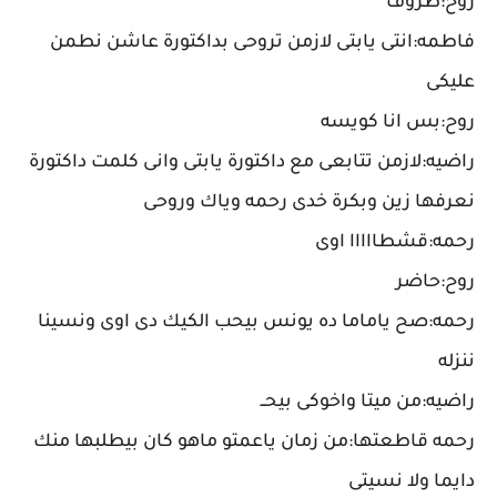
روح:ظروف
فاطمه:انتى يابتى لازمن تروحى بداكتورة عاشن نطمن
عليكى
روح:بس انا كويسه
راضيه:لازمن تتابعى مع داكتورة يابتى وانى كلمت داكتورة
نعرفها زين وبكرة خدى رحمه وياك وروحى
رحمه:قشطااااا اوى
روح:حاضر
رحمه:صح ياماما ده يونس بيحب الكيك دى اوى ونسينا
ننزله
راضيه:من ميتا واخوكى بيحــ
رحمه قاطعتها:من زمان ياعمتو ماهو كان بيطلبها منك
دايما ولا نسيتى