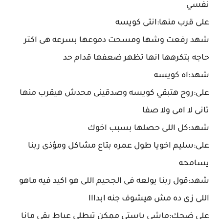
نفسي
على قرب منها:انتى كويسه
شهد رفعت وشها ومسحت دموعها بسرعه هى اكتر
حاجه بتكرهها انها تظهر ضعفها قدام حد
شهد:اه كويسه
على:روح هتبقي كويسه وصدقينى محدش هيقرب منها
تانى لا امى ولا صفا
شهد:كل اللى حصلها بسبب اخوك
على:سليم اخويا طول عمره بتاع مشاكل ومؤذى ربنا
يسامحه
شهد:قول ربنا يولعه فى الجحيم اللى هو اكيد فيه ماهو
اللى زى ده مش هيشوف جنه ابدااا
على ضحك:ماشي ياستى ممكن تبطلى عياط بقي مانا