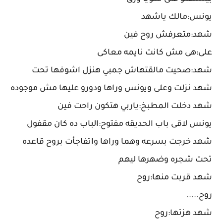
يونس:مالك ياشهد
شهد:متعرفش روح فين
على:هى مش كانت نايمه معاكى
شهد:صحيت مالقتهاش جمبي هنزل اشوفها تحت
شهد نزلت وعلى ويونس وراها ودورو عليها مش موجوده
شهد دخلت المطبخ:ياربي هتكون راحت فين
يونس لاقى باب الحديقه مفتوح:الباب ده كان مقفول
شهد خرجت بسرعه وهما وراها واتفاجأت بروح قاعده
تحت شجره وضهرها ليهم
شهد قربت منها:روح
روح.....
شهد هزتها:روح