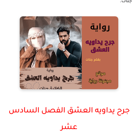
جنات.
جرح يداويه العشق الفصل السادس
عشر