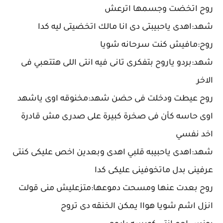
روح اتخضت وجسمها اترعش
شهد:اهدى ياحبيبتى دى انا مالك اتخضيتى ليه كدا
روح:مافيش كنت سرحانه شويا
شهد:بردو ياروح بتفكرى تانى فيه انتى اللى هتتعبي فى
الاخر
روح عيطت ودخلت فى حضن شهد:مخنوقه اوى ياشهد
اوى حاسه كأن فى صخرة كبيرة على صدرى مش قادرة
اخد نفسي
شهد:اهدى ياحبيبه قلبي اهدى وبعدين اخص عليكى كنتى
عرفينى بدل ماتخوفينى عليكى كدا
روح بعدت عنها ومسحت دموعها:متزعليش منى قولت
انزل اشم شويا هواا يمكن الخنقه دى تروح