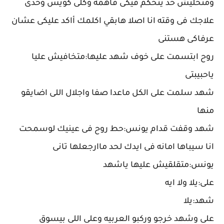
ومتخليش حد يتحكم فيكى فاهمه وكلى كويس وخدى
علاجك فى وقته انا اصلا هابقي اكلمك أاكد عليكى عشان
عرفاكى هستنى
روح ابتسمت على خوف شهد عليها:متخافيش عليا
ياحبيبتى
شهد سلمت على الكل ماعدا صفا واجلال اللى اضايقو
منها
شهد وقفت قدام يونس:حط روح فى عينيك لوسمحت
انا سيباها امانه فى ايدك لحد ماارجعلها تانى
يونس:متقلقيش عليها ياشهد
على:يلا ولا ايه
شهد:يلا
على وشهد خرجو وركبو العربيه وعلى اللى بيسوق