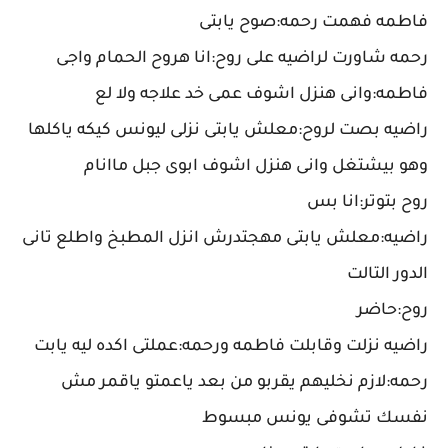
فاطمه فهمت رحمه:صوح يابتى
رحمه شاورت لراضيه على روح:انا هروح الحمام واجى
فاطمه:وانى هنزل اشوف عمى خد علاجه ولا لع
راضيه بصت لروح:معلش يابتى نزلى ليونس كيكه ياكلها
وهو بيشتغل وانى هنزل اشوف ابوى جبل ماانام
روح بتوتر:انا بس
راضيه:معلش يابتى مهجتدرش انزل المطبخ واطلع تانى
الدور التالت
روح:حاضر
راضيه نزلت وقابلت فاطمه ورحمه:عملتى اكده ليه يابت
رحمه:لازم نخليهم يقربو من بعد ياعمتو ياقمر مش
نفسك تشوفى يونس مبسوط