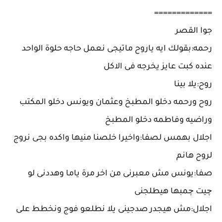
=============
جوا القصر
رحمه:بقولك ايه ياروح ماتيجى نعمل حاجه حلوة الواحد
عنده كبت عايز يخرجه فى الاكل
روح:يلا بينا
روح ورحمه دخلو المطبخ وعثمان ويونس دخلو المكتب
وراضيه وفاطمه دخلو المطبخ
اجلال بهمس لصفا:واخيرا خلصنا منيها واكده بجى نروج
لروح هانم
صفا:يونس مش معبرنى من اخر مرة ياما وهددنى لو
چيت چمبها هيطلجنى
اجلال:مش هيجدر صدجينى يلا نطلعو فوج ونخطط على