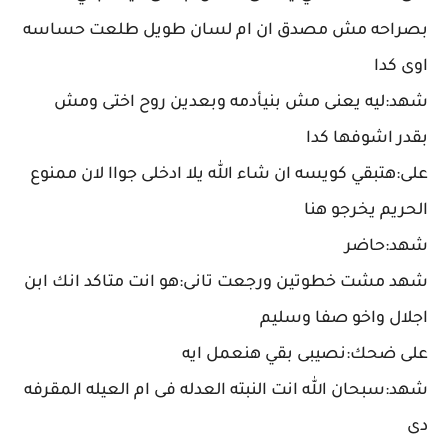
بصراحه مش مصدق ان ام لسان طويل طلعت حساسه
اوى كدا
شهد:ليه يعنى مش بنيأدمه وبعدين روح اختى ومش
بقدر اشوفها كدا
على:هتبقي كويسه ان شاء الله يلا ادخلى جواا لان ممنوع
الحريم يخرجو هنا
شهد:حاضر
شهد مشت خطوتين ورجعت تانى:هو انت متاكد انك ابن
اجلال واخو صفا وسليم
على ضحك:نصيبى بقي هنعمل ايه
شهد:سبحان الله انت النبته العدله فى ام العيله المقرفه
دى