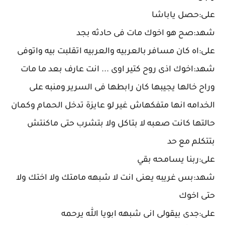
على:حصل ياباشا
شهد:صح هو اخوك مات فى حادثه بجد
على:اه كان مسافر بالعربيه والعربيه اتقلبت بيه واتوفى
شهد:اخوك اذى روح كتير اوى ... انت عارف بعد ما مات
وراح خالها يجيبها كان رابطها فى السرير ومنبه على
الخدامه انها متفكهاش غير لو عايزة تدخل الحمام وكمان
حالتها كانت صعبه لا بتاكل ولا بتشرب حتى ماكنتش
بتتكلم مع حد
على:ربنا يسامحه بقي
شهد:بس غريبه يعنى انت لا شبهه مامتك ولا اختك ولا
حتى اخوك
على:جدى بيقولى انى شبهه ابويا الله يرحمه