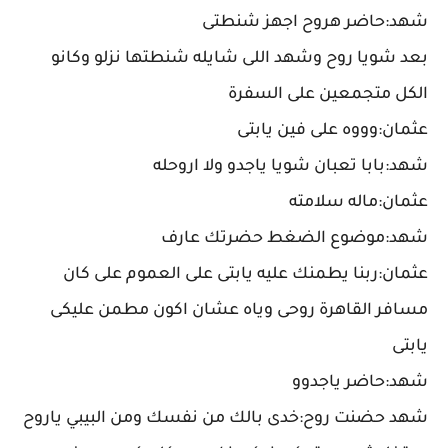
شهد:حاضر هروح اجهز شنطتى
بعد شويا روح وشهد اللى شايله شنطتها نزلو وكانو
الكل متجمعين على السفرة
عثمان:وووه على فين يابتى
شهد:بابا تعبان شويا ياجدو ولا اروحله
عثمان:ماله سلامته
شهد:موضوع الضغط حضرتك عارف
عثمان:ربنا يطمنك عليه يابتى على العموم على كان
مسافر القاهرة روحى وياه عشان اكون مطمن عليكى
يابتى
شهد:حاضر ياجدوو
شهد حضنت روح:خدى بالك من نفسك ومن البيبي ياروح