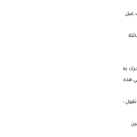
 عيل
ئلة
رك به
ي هذه
قول :
ين