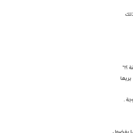
ذلك
يريها
ة .
ما بفضول