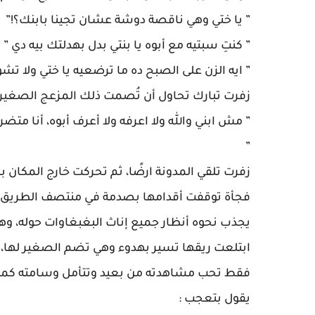
” يا ختي وهي ناقصة دوشة عشان تجينا بابنك؟!”
” كنتِ سبتيه مع أبوه يا بنتي بدل بهدلتك بيه دي ”
” ايه الزن على الصبح ده ما ترضعيه يا ختي ولا تشو
زفرت تبارك تحاول أن تُصمت ذلك المزعج الصغير 
” مش ابني والله ولا اعرفه ولا أعرف أبوه، أنا متض
”
زفرت تلقي المدونة ارضًا، ثم تحركت خارج المكا
فجأة توقفت أقدامها بصدمة في منتصف الطريق حي
يجذب نحوه أنظار جميع إناث البغبغاوات حوله، وه
ابتلعت ريقها تسير بهدوء وهي تضم الصغير لها، تدر
فقط تحب مشاهدته من بعيد وتتأمل وسامته كما ا
يقول بتعجب :