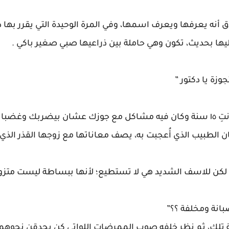
نه يعرفها ويعرف اسمها، وفي المرة الوحيدة التي يقرر بها 
يها بحديث، تكون وهي حاملة بين ذراعيها صبي صغير باكي .
زة يا دكتور ”
نة ؟!”
 الطبيب الذي أُعجبت به، يصف معاناتها مع زوجها القذر الذي 
لكن للاسف الشديد هي لا تستطيع؛ لأنها ببساطة ليست متزوج
ضبانة ومخلفة ؟؟”
ة تلك، ثم نظر خلفه صوب الممرضات اللواتي كن يحدقن نحوه