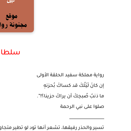
سلطان 
رواية مملكة سفيد الحلقة الأولى
إن كانَ لَيْلُكَ قد كساكَ بُحزنهِ
ما ذنبُ صُبحِكَ أن يراكَ حزينا؟!”.
صلوا على نبي الرحمة
_________________
تسير والحذر رفيقها، تشعر أنها تود لو تطير متجا