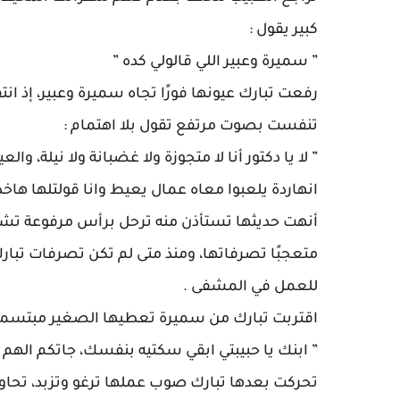
كبير يقول :
” سميرة وعبير اللي قالولي كده ”
رفعت تبارك عيونها فورًا تجاه سميرة وعبير، إذ ان
تنفست بصوت مرتفع تقول بلا اهتمام :
” لا يا دكتور أنا لا متجوزة ولا غضبانة ولا نيلة،
انهاردة يلعبوا معاه عمال يعيط وانا قولتلها هاخد
أنهت حديثها تستأذن منه ترحل برأس مرفوعة تشعر
متعجبًا تصرفاتها، ومنذ متى لم تكن تصرفات تبارك 
للعمل في المشفى .
اقتربت تبارك من سميرة تعطيها الصغير مبتسمة 
” ابنك يا حبيبتي ابقي سكتيه بنفسك، جاتكم الهم
تحركت بعدها تبارك صوب عملها ترغو وتزبد، تحا