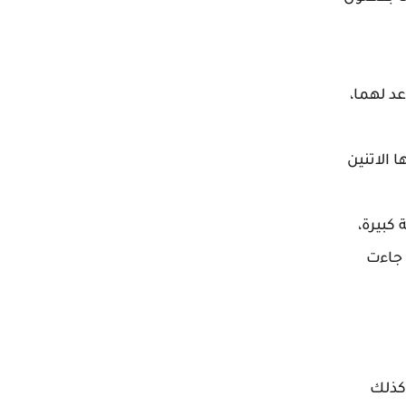
عد لهما،
 الاتنين
كبيرة،
 جاءت
كذلك