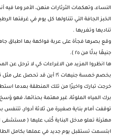
النساء، وتهكمات الثرثارات منهن، الأمر وما فيه أ
الخبز الجافة التي تتناولها كل يوم في غرفتها الر
تناديها وتغريها .
جنيهًا بدلًا من ٢٥ ).
ها انظروا المزيد من الاغراءات كي لا ترحل عن الم
بخصم خمسة جنيهات ؟! أين قد تحصل على مثل تلك
خرجت تبارك واخيرًا من تلك المنطقة بعدما استط
برك المياه الملوثة، غير مهتمة بحذائها، فهو وَسخ 
توقفت أمام بناية صغيرة من ثلاثة أدوار، تتنف
مهترئة تعلو مدخل البناية كُتب عليها ( مستشفى الأ
ابتسمت تستقبل يوم جديد في عملها بكامل الطاقة و