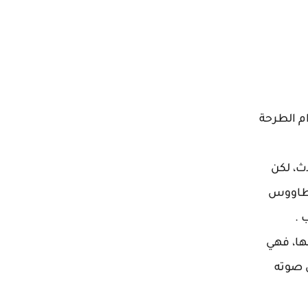
ام الطرحة
ث، لكن
لطاووس
 .
لها، فهي
 صوته