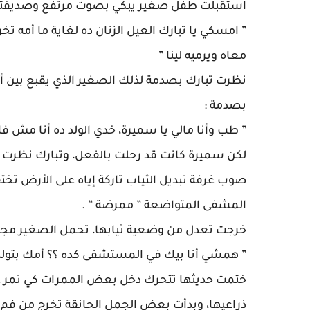
استقبلت طفل صغير يبكي بصوت مرتفع وصديقتها
” امسكي يا تبارك العيل الزنان ده لغاية ما أمه
معاه ويرميه لينا ”
نظرت تبارك بصدمة لذلك الصغير الذي يقبع بين أح
بصدمة :
” طب وأنا مالي يا سميرة، خدي الولد ده أنا مش فا
لكن سميرة كانت قد رحلت بالفعل، وتبارك نظرت ل
صوب غرفة تبديل الثياب تاركة إياه على الأرض تخت
المشفى المتواضعة ” ممرضة ” .
خرجت تعدل من وضعية ثيابها، تحمل الصغير مجددً
” همشي أنا بيك في المستشفى كده ؟؟ أمك بتولد و
ختمت حديثها تتحرك دخل بعض الممرات كي تمر عل
ذراعيها، وبدأت بعض الجمل الحانقة تخرج من فم