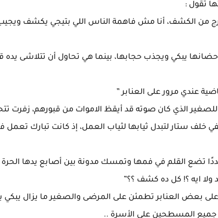
 تقول :
 تخرج من الكشف، أنا مش فاهمة الناس اللي بتيجي يكشف ويجيب
ضانها يبكي ويجذب حجابها، بينما هي تحاول أن تتلاشى يده قا
ضية عندي مرور على العنابر ”
لصغير الذي كان صوته قد أيقظ الاموات من قبورهم، زفرت تتح
في خلف ستار لتبدل ثيابها لثياب العمل، إذ كانت تبارك تعمل ف
ا تضع القلم في فمها وتمسك مدونة بين أصابع يدها الحرة ت
لا ايه ؟! كل ده كشف ؟؟”
ى بعض العنابر تطمئن على المرضى والصغير ما يزال يبكي ب
 جميع المسطحين على الأسرة ..