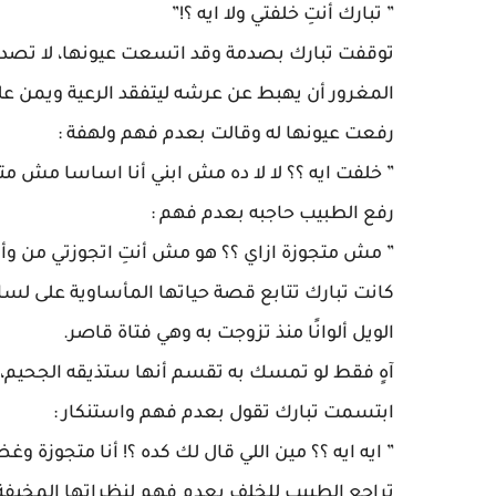
” تبارك أنتِ خلفتي ولا ايه ؟!”
توقفت تبارك بصدمة وقد اتسعت عيونها، لا تصدق أ
المغرور أن يهبط عن عرشه ليتفقد الرعية ويمن عل
رفعت عيونها له وقالت بعدم فهم ولهفة :
” خلفت ايه ؟؟ لا لا ده مش ابني أنا اساسا مش متجو
رفع الطبيب حاجبه بعدم فهم :
” مش متجوزة ازاي ؟؟ هو مش أنتِ اتجوزتي من وأنتِ ١٥ سنة وكان فيه مشاكل مع جوزك عشان بيضربك وغضبا
كانت تبارك تتابع قصة حياتها المأساوية على لسان
الويل ألوانًا منذ تزوجت به وهي فتاة قاصر.
آهٍ فقط لو تمسك به تقسم أنها ستذيقه الجحيم، 
ابتسمت تبارك تقول بعدم فهم واستنكار :
” ايه ايه ؟؟ مين اللي قال لك كده ؟! أنا متجوزة وغ
تراجع الطبيب للخلف بعدم فهم لنظراتها المخيف