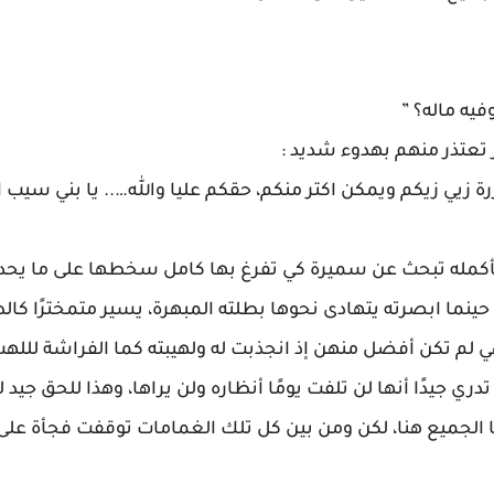
فيه ماله؟ ”
تعتذر منهم بهدوء شديد :
ررة زيي زيكم ويمكن اكتر منكم، حقكم عليا والله….. يا بني سيب 
ن بأكمله تبحث عن سميرة كي تفرغ بها كامل سخطها على ما يحد
نما ابصرته يتهادى نحوها بطلته المبهرة، يسير متمخترًا كا
ي لم تكن أفضل منهن إذ انجذبت له ولهيبته كما الفراشة لللهب
ي جيدًا أنها لن تلفت يومًا أنظاره ولن يراها، وهذا للحق جيد 
لجميع هنا، لكن ومن بين كل تلك الغمامات توقفت فجأة على