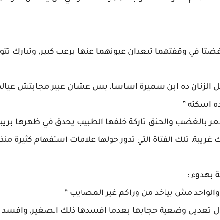
تفضتا في وقفتهما تبعدان عيونهما عنها برعب كبير، وتبارك تتو
 والعيل الزنان ده ابن سميرة اساسا، بس عشان عبير مجابتش عيالها
ه اسكته ”
 بالغضب والحنق تاركة خلفها الطبيب يحدق في ظهرها بريبة 
غريبة، تلك الفتاة التي تدور حولها علامات استفهام كثيرة منذ
بهدوء :
 والواحد مش بياخد من وراكم غير المصايب ”
ول تعديل وضعية حجابها بعدما افسدها ذلك الصغير، وافسد 