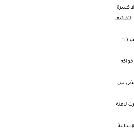
لا كسرة
ة التقشف
وقع بصرها فجأة على عربة فواكهة بها اطباق جاهزة من فواكهة متنوعة، ثمرة تقريبًا من كل نوع، وفوق الطبق كُتب ( ٢٠
فواكه
كض بين
ت لافتة
يجابية،