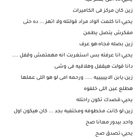
زين كان مركز فى الكاميرات
يحيي:انا كلمت الواد مراد قولتله ولا اتهز ... ده حتى
مفكرش يتصل يطمن
زين بصله فجاه:هو عرف
يحيي:انا عرفته بس استغربت انه مهمتمش وقفل ....
دانا قولت هيقفل وهلاقيه فى وشى
زين:يابن الاييييييه ..... ورحمه امى لو هو اللى عملها
هطلع عين اللى خلفوه
يحيي:قصدك تكون راحتله
زين:لو كانت مخطوفه ومختفيه بجد ... كان هيكون اول
واحد بيدور معانا صح
يحيي:تصدق صح