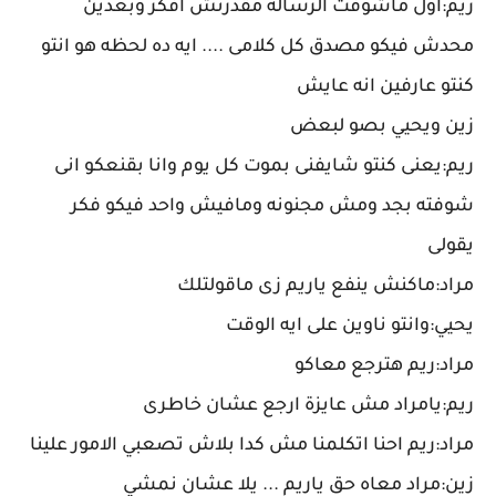
ريم:اول ماشوفت الرساله مقدرتش افكر وبعدين
محدش فيكو مصدق كل كلامى .... ايه ده لحظه هو انتو
كنتو عارفين انه عايش
زين ويحيي بصو لبعض
ريم:يعنى كنتو شايفنى بموت كل يوم وانا بقنعكو انى
شوفته بجد ومش مجنونه ومافيش واحد فيكو فكر
يقولى
مراد:ماكنش ينفع ياريم زى ماقولتلك
يحيي:وانتو ناوين على ايه الوقت
مراد:ريم هترجع معاكو
ريم:يامراد مش عايزة ارجع عشان خاطرى
مراد:ريم احنا اتكلمنا مش كدا بلاش تصعبي الامور علينا
زين:مراد معاه حق ياريم ... يلا عشان نمشي