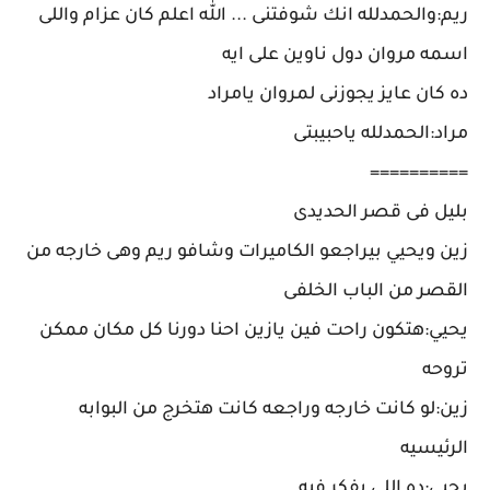
ريم:والحمدلله انك شوفتنى ... الله اعلم كان عزام واللى
اسمه مروان دول ناوين على ايه
ده كان عايز يجوزنى لمروان يامراد
مراد:الحمدلله ياحبيبتى
==========
بليل فى قصر الحديدى
زين ويحيي بيراجعو الكاميرات وشافو ريم وهى خارجه من
القصر من الباب الخلفى
يحيي:هتكون راحت فين يازين احنا دورنا كل مكان ممكن
تروحه
زين:لو كانت خارجه وراجعه كانت هتخرج من البوابه
الرئيسيه
يحيي:ده اللى بفكر فيه