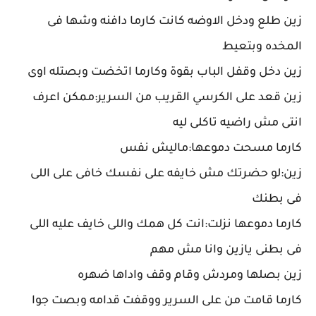
زين طلع ودخل الاوضه كانت كارما دافنه وشها فى
المخده وبتعيط
زين دخل وقفل الباب بقوة وكارما اتخضت وبصتله اوى
زين قعد على الكرسي القريب من السرير:ممكن اعرف
انتى مش راضيه تاكلى ليه
كارما مسحت دموعها:ماليش نفس
زين:لو حضرتك مش خايفه على نفسك خافى على اللى
فى بطنك
كارما دموعها نزلت:انت كل همك واللى خايف عليه اللى
فى بطنى يازين وانا مش مهم
زين بصلها ومردش وقام وقف واداها ضهره
كارما قامت من على السرير ووقفت قدامه وبصت جوا