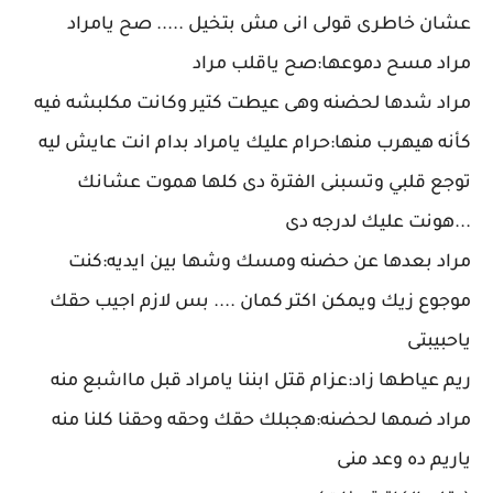
عشان خاطرى قولى انى مش بتخيل ..... صح يامراد
مراد مسح دموعها:صح ياقلب مراد
مراد شدها لحضنه وهى عيطت كتير وكانت مكلبشه فيه
كأنه هيهرب منها:حرام عليك يامراد بدام انت عايش ليه
توجع قلبي وتسبنى الفترة دى كلها هموت عشانك
...هونت عليك لدرجه دى
مراد بعدها عن حضنه ومسك وشها بين ايديه:كنت
موجوع زيك ويمكن اكتر كمان .... بس لازم اجيب حقك
ياحبيبتى
ريم عياطها زاد:عزام قتل ابننا يامراد قبل مااشبع منه
مراد ضمها لحضنه:هجبلك حقك وحقه وحقنا كلنا منه
ياريم ده وعد منى