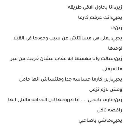
زين:انا بحاول الاقى طريقه
يحيي:انت عرفت كارما
زين:لا
يحيي:يعنى هى مسالتلش عن سبب وجودها فى الڤيلا
لوحدها
زين:سالت وانا فهمتها انه عقاب عشان خرجت من غير
ماتعرفنى
يحيي:زين كارما حساسه جدا ومتنساش انها حامل
ومش لازم تزعل
زين:عارف يايحيي .... انا هروحلها لان الخدامه قالتلى انها
رافضه تاكل
يحيي:ماشي ياصاحبي