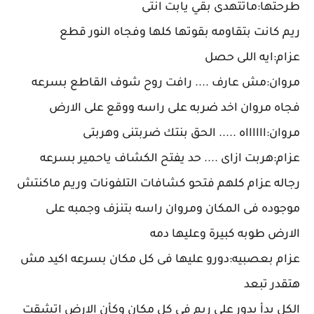
طرحتها:ماتتهدى بقي يابت انتى
ريم كانت بتقاومه بقوتها كلها وفجاه النور قطع
عزام:ايه اللى حصل
مروان:مش عارف .... رافت روح شوف القاطع بسرعه
فجاه مروان اخد ضربه على راسه ووقع على الارض
مروان:ااااااه ..... الحق بنتك ضربتنى وهربتى
عزام:هربت ازاى .... حد يفتح الكشاف ياحمير بسرعه
رجاله عزام كلهم فتحو كشافات التلفونات وريم ماكنتش
موجوده فى المكان ومروان راسه بتنزف وجمبه على
الارض طوبه كبيرة وعليها دمه
عزام بعصبيه:دورو عليها فى كل مكان بسرعه اكيد مش
هتقدر تبعد
الكل بدأ يدور على ريم فى كل مكان وكأن الارض اتشقت