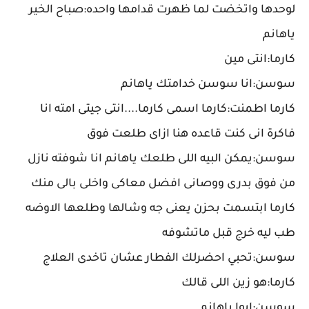
لوحدها واتخضت لما ظهرت قدامها واحده:صباح الخير
ياهانم
كارما:انتى مين
سوسن:انا سوسن خدامتك ياهانم
كارما اطمنت:كارما اسمى كارما....انتى جيتى امته انا
فاكرة انى كنت قاعده هنا ازاى طلعت فوق
سوسن:يمكن البيه اللى طلعك ياهانم انا شوفته نازل
من فوق بدرى ووصانى افضل معاكى واخلى بالى منك
كارما ابتسمت بحزن يعنى جه وشالها وطلعها الاوضه
طب ليه خرج قبل ماتشوفه
سوسن:تحبي احضرلك الفطار عشان تاخدى العلاج
كارما:هو زين اللى قالك
سوسن:ايوا ياهانم