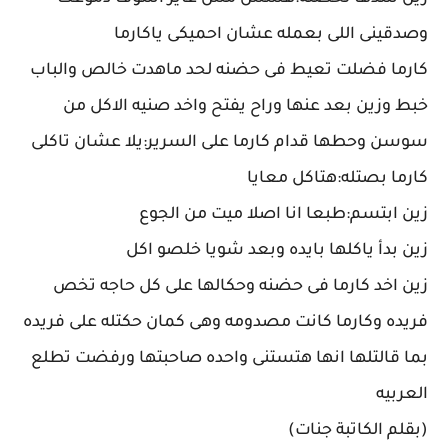
وصدقينى اللى بعمله عشان احميكى ياكارما
كارما فضلت تعيط فى حضنه لحد ماهدت خالص والباب
خبط وزين بعد عنها وراح يفتح واخد صنيه الاكل من
سوسن وحطها قدام كارما على السرير:يلا عشان تاكلى
كارما بصتله:هتاكل معايا
زين ابتسم:طبعا انا اصلا ميت من الجوع
زين بدأ ياكلها بايده وبعد شويا خلصو اكل
زين اخد كارما فى حضنه وحكالها على كل حاجه تخص
فريده وكارما كانت مصدومه وهى كمان حكتله على فريده
بما قالتلها انها هتستنى واحده صاحبتها ورفضت تطلع
العربيه
(بقلم الكاتبة جنات)