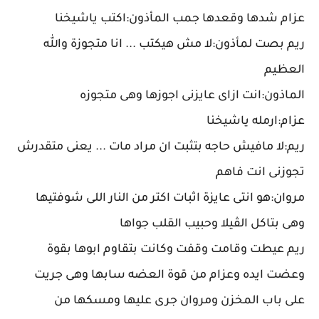
عزام شدها وقعدها جمب المأذون:اكتب ياشيخنا
ريم بصت لمأذون:لا مش هيكتب ... انا متجوزة والله
العظيم
الماذون:انت ازاى عايزنى اجوزها وهى متجوزه
عزام:ارمله ياشيخنا
ريم:لا مافيش حاجه بتثبت ان مراد مات ... يعنى متقدرش
تجوزنى انت فاهم
مروان:هو انتى عايزة اثبات اكتر من النار اللى شوفتيها
وهى بتاكل الڤيلا وحبيب القلب جواها
ريم عيطت وقامت وقفت وكانت بتقاوم ابوها بقوة
وعضت ايده وعزام من قوة العضه سابها وهى جريت
على باب المخزن ومروان جرى عليها ومسكها من