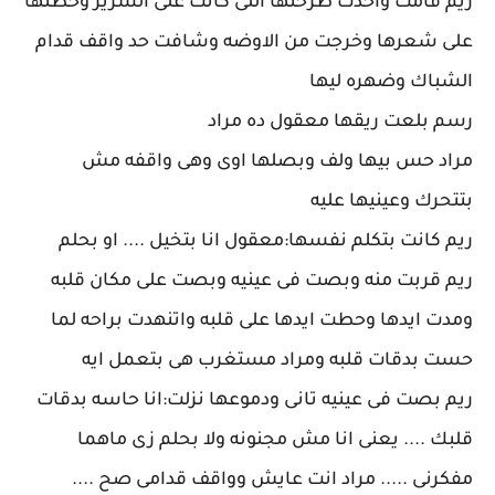
ريم قامت واخدت طرحتها اللى كانت على السرير وحطتها
على شعرها وخرجت من الاوضه وشافت حد واقف قدام
الشباك وضهره ليها
رسم بلعت ريقها معقول ده مراد
مراد حس بيها ولف وبصلها اوى وهى واقفه مش
بتتحرك وعينيها عليه
ريم كانت بتكلم نفسها:معقول انا بتخيل .... او بحلم
ريم قربت منه وبصت فى عينيه وبصت على مكان قلبه
ومدت ايدها وحطت ايدها على قلبه واتنهدت براحه لما
حست بدقات قلبه ومراد مستغرب هى بتعمل ايه
ريم بصت فى عينيه تانى ودموعها نزلت:انا حاسه بدقات
قلبك .... يعنى انا مش مجنونه ولا بحلم زى ماهما
مفكرنى ..... مراد انت عايش وواقف قدامى صح ....