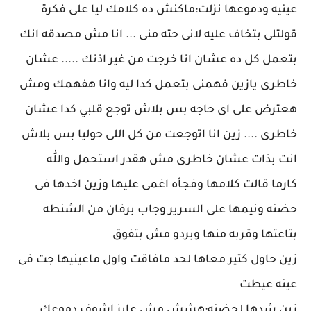
عينيه ودموعها نزلت:ماكنش ده كلامك ليا على فكرة
قولتلى بتخاف عليه لانى حته منى ... انا مش مصدقه انك
بتعمل كل ده عشان انا خرجت من غير اذنك ..... عشان
خاطرى يازين فهمنى بتعمل كدا ليه وانا هفهمك ومش
هعترض على اى حاجه بس بلاش توجع قلبي كدا عشان
خاطرى .... زين انا اتوجعت من كل اللى حوليا بس بلاش
انت بذات عشان خاطرى مش هقدر استحمل والله
كارما قالت كلامها وفجأه اغمى عليها وزين اخدها فى
حضنه ونيمها على السرير وجاب برفان من الشنطه
بتاعتها وقربه منها وبردو مش بتفوق
زين حاول كتير معاها لحد مافاقت واول ماعينيها جت فى
عينه عيطت
زين شدها لحضنه:هشش مش عايز اشوف دموعك