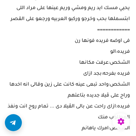
يحيي مسك ايد ريم ومشي وريم عينها على مراد اللى
ابتسملها بحب وخرجو وركبو العربيه ورجعو على القصر
============
فى اوضه فريده فونها رن
فريده:الو
الشخص:عرفت مكانها
فريده بفرحه:بجد ازاى
الشخص:واحد تبعى عينه كانت على زين وقالى انه اخدها
وراح على ڤيلا جديده بتاعتهم
فريده:ازاى راحت عن بالى الڤيلا دى ... تمام روح انت ونفذ
المطلوب منك
الشخص:امرك ياهانم