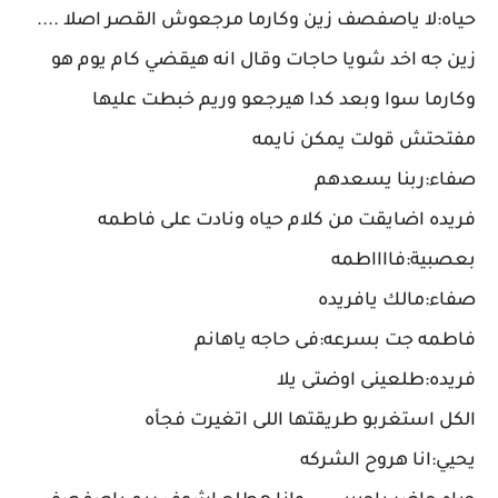
حياه:لا ياصفصف زين وكارما مرجعوش القصر اصلا ....
زين جه اخد شويا حاجات وقال انه هيقضي كام يوم هو
وكارما سوا وبعد كدا هيرجعو وريم خبطت عليها
مفتحتش قولت يمكن نايمه
صفاء:ربنا يسعدهم
فريده اضايقت من كلام حياه ونادت على فاطمه
بعصبية:فااااطمه
صفاء:مالك يافريده
فاطمه جت بسرعه:فى حاجه ياهانم
فريده:طلعينى اوضتى يلا
الكل استغربو طريقتها اللى اتغيرت فجأه
يحيي:انا هروح الشركه