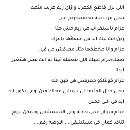
اللى نزل قاطع الكهربا وازاى ريم هربت منهم
يحيي قرب منه بعصبيه:ريم فين
عزام باستغراب:هى ريم مش هنا
زين:انت ليك ايد فى اختفائها ياعزام
عزام:وانا هخطفها مثلا معرفش هى فين
صفاء:حرام عليك اللى بتعمله فينا ده انت مش هتتغير
ابداا
عزام:قولتلكو معرفش هى فين الله
يحيي:خيال المأته اللى بيمشي معاك فين اوعى يكون ليه
ايد فى اللى حصل
عزام:مروان عمل حادثه وفى المستشفى وممكن تروح
تتاكد كمان فى مستشفى.... الاوضه رقم....