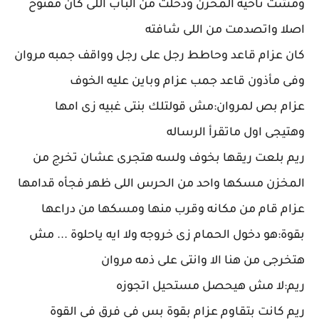
ومشت ناحيه المخزن ودخلت من الباب اللى كان مفتوح
اصلا واتصدمت من اللى شافته
كان عزام قاعد وحاطط رجل على رجل وواقف جمبه مروان
وفى مأذون قاعد جمب عزام وباين عليه الخوف
عزام بص لمروان:مش قولتلك بنتى غبيه زى امها
وهتيجى اول ماتقرأ الرساله
ريم بلعت ريقها بخوف ولسه هتجرى عشان تخرج من
المخزن مسكها واحد من الحرس اللى ظهر فجأه قدامها
عزام قام من مكانه وقرب منها ومسكها من دراعها
بقوة:هو دخول الحمام زى خروجه ولا ايه ياحلوة ... مش
هتخرجى من هنا الا وانتى على ذمه مروان
ريم:لا مش هيحصل مستحيل اتجوزه
ريم كانت بتقاوم عزام بقوة بس فى فرق فى القوة