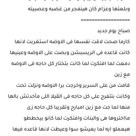
وبلعتها وعزام كان هينفجر من غضبه وعصبيته
==================
صباح يوم جديد
كارما صحت لاقت نفسها فى الاوضه استغربت لانها
كانت قاعده فى الريسبشن وبصت على الاوضه وعينيها
دمعت لما افتكرت لما كانت بتختار كل حاجه فى الاوضه
مع زين
قامت من على السرير وخرجت برا الاوضه ونزلت تحت
وكانت بتتفرج على كل حاجه فى الڤيلا اللى مأخدتش بالها
منها لما جت مع زين امبارح وتقريبا كل حاجه زى
مااختروها هى والبنات وافتكرت لما كانو بيخططو
هيعملو ايه لما يعيشو سوا وعيطت لانها قاعده فيها