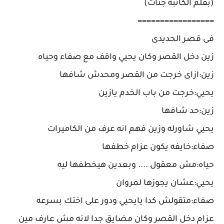
(بقلم الكاتبة جنات)
=================
فى قصر الحديدى
زين دخل القصر وكان يحيي واقف مع صفاء وحياه
زين:ازاى خرجت من القصر ومحدش شافها
يحيي:خرجت من باب الخدم يازين
زين:حد شافها
يحيي شاورله وزين فهم انه عرف من الكاميرات
صفاء:خايفه يكون عزام خطفها
حياه:مش معقول .... وبعدين هيخطفها ليه
يحيي:عشان يجوزها لمروان
صفاء:متقولش كدا يايحيي ودور على اختك بسرعه
عزام دخل القصر وكان مضايق جدا لانه مش عارف مين