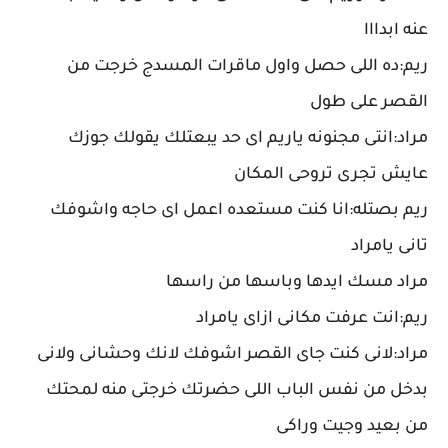
عنه ابدااا
ريم:ده اللى حصل واول ماقرات المسدج خرجت من
القصر على طول
مراد:انتى مجنونه ياريم اى حد يبعتلك يقولك جوزك
عايش تجرى تروحى المكان
ريم بصتله:انا كنت مستعده اعمل اى حاجه واشوفك
تانى يامراد
مراد مسك ايدها وباسها من راسها
ريم:انت عرفت مكانى ازاى يامراد
مراد:لانى كنت جاى القصر اشوفك لانك وحشانى ولانى
بدخل من نفس الباب اللى حضرتك خرجتى منه لمحتك
من بعيد وجيت وراكى