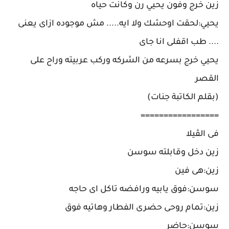
زين خرج وفون يحيي رن وكانت حياه
يحيي:لحقت اوحشك ولا ايه..... مش موجوده ازاى يعنى
.... طب اقفلى انا جاى
يحيي خرج بسرعه من الشركه وركب عربيته وراح على
القصر
(بقلم الكاتبة جنات)
=================
فى الڤيلا
زين دخل وقابلته سوسن
زين:هى فين
سوسن:فوق يابيه ورافضه تاكل اى حاجه
زين:تمام روحى حضرى الفطار وهاتيه فوق
سوسن:حاضر