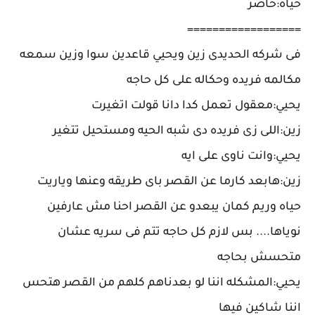
حياه:حاضر
==================
فى شركه الحديدى زين ويحيي قاعدين سوا وزين سمعه
مكالمه فريده وحكاله على كل حاجه
يحيي:معقول تعمل كدا دانا قولت اتغيرت
زين:اللى زى فريده دى شبه الحيه ومستحيل تتغير
يحيي:وانت ناوى على ايه
زين:هابعد كارما عن القصر باى طريقه وعنها وياريت
حياه وريم كمان يبعدو عن القصر احنا مش عارفين
نوياها.... بس لازم كل حاجه تتم فى سريه عشان
متحسش بحاجه
يحيي:المشكله اننا لو بعدناهم كلهم من القصر هتحس
اننا شاكين فيها