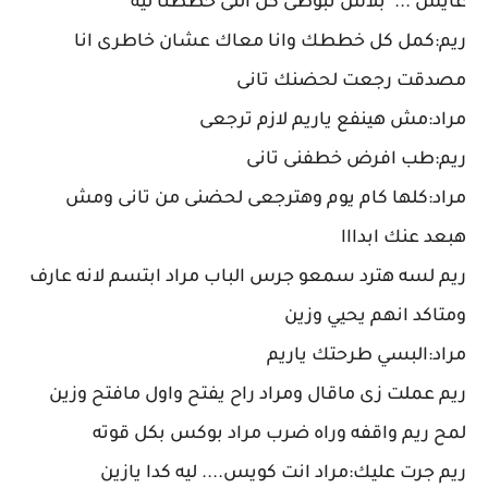
عايش ... بلاش تبوظى كل اللى خططنا ليه
ريم:كمل كل خططك وانا معاك عشان خاطرى انا
مصدقت رجعت لحضنك تانى
مراد:مش هينفع ياريم لازم ترجعى
ريم:طب افرض خطفنى تانى
مراد:كلها كام يوم وهترجعى لحضنى من تانى ومش
هبعد عنك ابدااا
ريم لسه هترد سمعو جرس الباب مراد ابتسم لانه عارف
ومتاكد انهم يحيي وزين
مراد:البسي طرحتك ياريم
ريم عملت زى ماقال ومراد راح يفتح واول مافتح وزين
لمح ريم واقفه وراه ضرب مراد بوكس بكل قوته
ريم جرت عليك:مراد انت كويس.... ليه كدا يازين