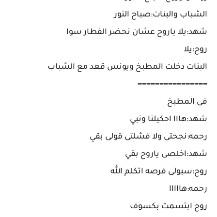
الشباب والبنات:صباح النور
شهد:يلا ياروح عشان نحضر الفطار سوا
روح:يلا
البنات دخلت المطبخ ويونس قعد مع الشباب
================
فى المطبخ
شهد:هااا احكيلنا ونبي
رحمه:نجحتى ولا فشلتى قولى بقي
شهد:اخلصى ياروح بقي
روح:سبولى فرصه اتكلم الله
رحمه:هااااا
روح ابتسمت بكسوف