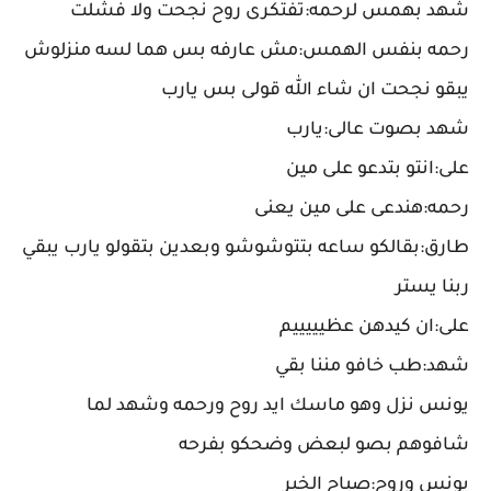
شهد بهمس لرحمه:تفتكرى روح نجحت ولا فشلت
رحمه بنفس الهمس:مش عارفه بس هما لسه منزلوش
يبقو نجحت ان شاء الله قولى بس يارب
شهد بصوت عالى:يارب
على:انتو بتدعو على مين
رحمه:هندعى على مين يعنى
طارق:بقالكو ساعه بتتوشوشو وبعدين بتقولو يارب يبقي
ربنا يستر
على:ان كيدهن عظيييييم
شهد:طب خافو مننا بقي
يونس نزل وهو ماسك ايد روح ورحمه وشهد لما
شافوهم بصو لبعض وضحكو بفرحه
يونس وروح:صباح الخير