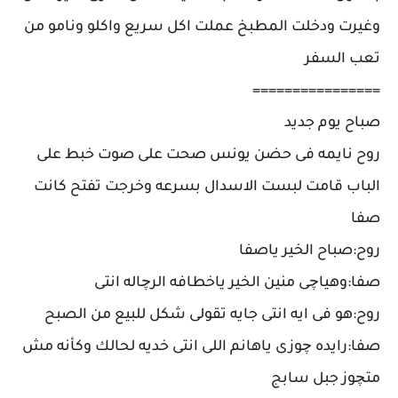
وغيرت ودخلت المطبخ عملت اكل سريع واكلو ونامو من
تعب السفر
================
صباح يوم جديد
روح نايمه فى حضن يونس صحت على صوت خبط على
الباب قامت لبست الاسدال بسرعه وخرجت تفتح كانت
صفا
روح:صباح الخير ياصفا
صفا:وهياچى منين الخير ياخطافه الرچاله انتى
روح:هو فى ايه انتى جايه تقولى شكل للبيع من الصبح
صفا:رايده چوزى ياهانم اللى انتى خديه لحالك وكأنه مش
متچوز جبل سابج