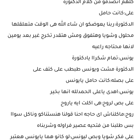
كلهم اتصدمو من كلام الدكتورة
على:كانت حامل
الدكتورة:ربنا يعوضكو ان شاء الله هى الوقت متعلقلها
محلول وشويا وهتفوق ومش هتقدر تخرج غير بعد يومين
لانها محتاجه راعيه
يونس:تمام شكراا يادكتورة
الدكتورة مشت ويونس طبطب على كتف على
على بصله:كانت حامل يايونس
يونس:اهدى ياعلى الحمدلله انها بخير
على بص لروح:هى اكلت ايه ياروح
روح:ماكلناش اى حاجه احنا قولنا هنستناكو وناكل سواا
بس طلبنا من فتحيه عصير فراوله وشربناه
على فكر شويا وبص ليونس:لو كانو هما يايونس هعتبر