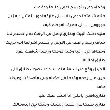
وفجاه وهى بتمسح اغمى عليها ووقعت
هنيه شافتها:جومى يابت انى عارفه امور التمثيل ديه زين
جووومى .... انى هعرف افوجك كيف
هنيه دخلت البيت وطارق وصل فى الوقت ده واتصدم لما
شاف رحمه واقعه فى الارض واتصدم اكتر لما امه خرجت
ومعاها جردل ميا وكبته فوقها ورحمه شهقت بقوة
طارق:امااااااا
الجردل وقع من ايد هنيه لما سمعت صوت طارق اللى
جرى على رحمه وخدها فى حضنه وهى ماصدقت وعيطت
جامد
طارق:اهدى ياقلبي انا اسف حقك عليا
طارق بعدها عن حضنه ومسك وشها بين ايده:مالك