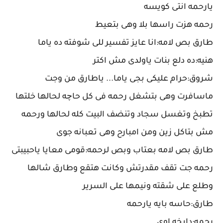
يارحمه انتى كويسه
رحمه هزت راسها بلا وهى بتعيط
طارق بص لامه:انا عايز تفسير للى شوفته ده ياما
هنيه:ده دلع بنات ياولدى مش اكتر
شروق:حرام عليكى بجى ياما... ياطارق من وجت
ماسافرت وهى بتشغل رحمه فى كل حاچه لحالها خلتها
تطبخ وتغسل سجاد وتنضف البيت كله لحالها ورحمه
مش بتاكل زين ومن امبارح وهى تعبانه جوى
طارق بص لامه بعتاب وبص لرحمه:قومى معايا ياحبيبتى
رحمه جت تقف مقدرتش وكانت هتقع وطارق شالها
وطلع على شقته ونيمها على السرير
طارق:حاسه بايه يارحمه
رحمه:دايخه اوى