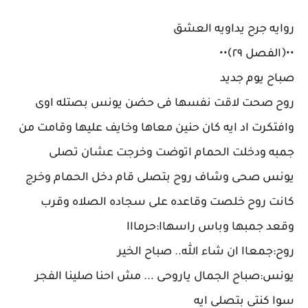
روايه جرح يداويه العشق
••﴿الفصل ٢٩﴾••
صباح يوم جديد
روح صحت لاقت نفسها فى حضن يونس بصتله اوى
وافتكرت اد ايه كان حنين معاها وخايف عليها وقامت من
جمبه ودخلت الحمام اتوضت وخرجت عشان تصلى
يونس صحى وشاف روح بتصلى قام دخل الحمام وخرج
كانت روح خلصت وقاعده على سجاده الصلاه وقرب
وقعد جمبها وباس راسهاا:حرمااا
روح:جمعاا ان شاء الله.. صباح الخير
يونس:صباح الجمال ياروحى ... مش احنا صلينا الفجر
سوا كنتى بتصلى ايه