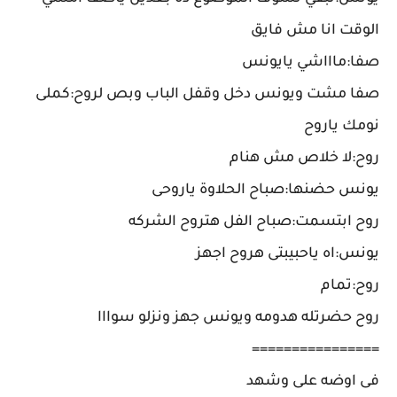
الوقت انا مش فايق
صفا:ماااشي يايونس
صفا مشت ويونس دخل وقفل الباب وبص لروح:كملى
نومك ياروح
روح:لا خلاص مش هنام
يونس حضنها:صباح الحلاوة ياروحى
روح ابتسمت:صباح الفل هتروح الشركه
يونس:اه ياحبيبتى هروح اجهز
روح:تمام
روح حضرتله هدومه ويونس جهز ونزلو سوااا
================
فى اوضه على وشهد