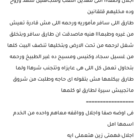
اجلال وصفااا اللى مهدين اللعب ومتجاهلين شهد وروح
وده مخليهم قلقانين
طارق اللى سافر مأموريه ورحمه اللى مش قادرة تعيش
من غيره وطبعااا هنيه ماصدقت ان طارق سافر وبتخلق
شغل لرحمه من تحت الارض وبتخليها تنضف البيت كلها
من غسيل سجاد وكنيس ومسيح ده غير الطبيخ ورحمه
بتحاول تعمل كل اللى هى عايزاه وتتجنب شرهاا ولما
طارق بيكلمها مش بتقوله اى حاجه وطلبت من شروق
ماتجيبش سيرة لطارق لو كلمها
=================
فى اوضه صفا واجلال وواقفه معاهم واحده من الخدم
اسمها امل
اجلال:فهمتى زين هتعملى ايه