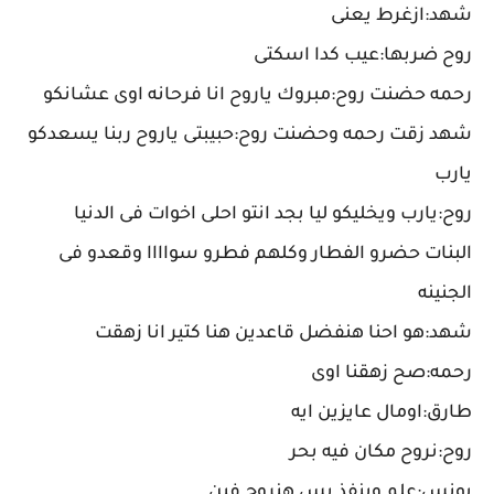
شهد:ازغرط يعنى
روح ضربها:عيب كدا اسكتى
رحمه حضنت روح:مبروك ياروح انا فرحانه اوى عشانكو
شهد زقت رحمه وحضنت روح:حبيبتى ياروح ربنا يسعدكو
يارب
روح:يارب ويخليكو ليا بجد انتو احلى اخوات فى الدنيا
البنات حضرو الفطار وكلهم فطرو سواااا وقعدو فى
الجنينه
شهد:هو احنا هنفضل قاعدين هنا كتير انا زهقت
رحمه:صح زهقنا اوى
طارق:اومال عايزين ايه
روح:نروح مكان فيه بحر
يونس:علم وينفذ بس هنروح فين