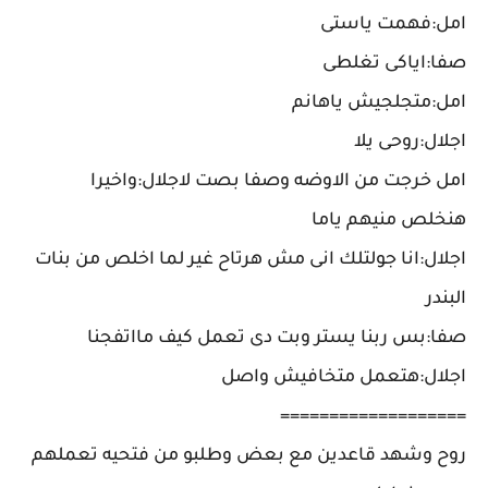
امل:فهمت ياستى
صفا:اياكى تغلطى
امل:متجلجيش ياهانم
اجلال:روحى يلا
امل خرجت من الاوضه وصفا بصت لاجلال:واخيرا
هنخلص منيهم ياما
اجلال:انا جولتلك انى مش هرتاح غير لما اخلص من بنات
البندر
صفا:بس ربنا يستر وبت دى تعمل كيف مااتفجنا
اجلال:هتعمل متخافيش واصل
===================
روح وشهد قاعدين مع بعض وطلبو من فتحيه تعملهم