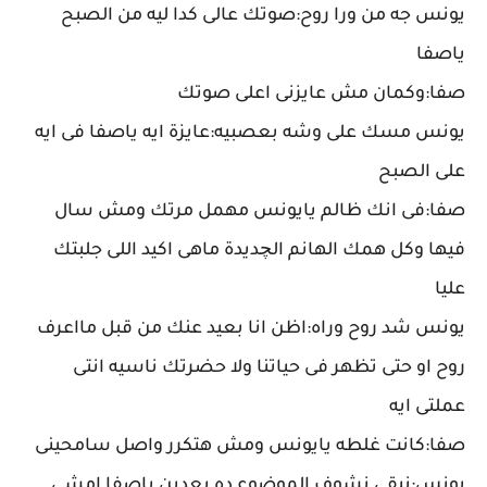
يونس جه من ورا روح:صوتك عالى كدا ليه من الصبح
ياصفا
صفا:وكمان مش عايزنى اعلى صوتك
يونس مسك على وشه بعصبيه:عايزة ايه ياصفا فى ايه
على الصبح
صفا:فى انك ظالم يايونس مهمل مرتك ومش سال
فيها وكل همك الهانم الچديدة ماهى اكيد اللى جلبتك
عليا
يونس شد روح وراه:اظن انا بعيد عنك من قبل مااعرف
روح او حتى تظهر فى حياتنا ولا حضرتك ناسيه انتى
عملتى ايه
صفا:كانت غلطه يايونس ومش هتكرر واصل سامحينى
يونس:نبقي نشوف الموضوع ده بعدين ياصفا امشي