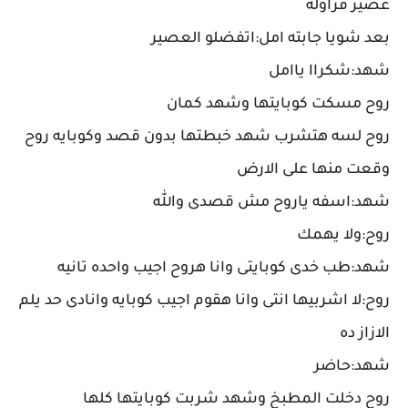
عصير فراوله
بعد شويا جابته امل:اتفضلو العصير
شهد:شكراا ياامل
روح مسكت كوبايتها وشهد كمان
روح لسه هتشرب شهد خبطتها بدون قصد وكوبايه روح
وقعت منها على الارض
شهد:اسفه ياروح مش قصدى والله
روح:ولا يهمك
شهد:طب خدى كوبايتى وانا هروح اجيب واحده تانيه
روح:لا اشربيها انتى وانا هقوم اجيب كوبايه وانادى حد يلم
الازاز ده
شهد:حاضر
روح دخلت المطبخ وشهد شربت كوبايتها كلها