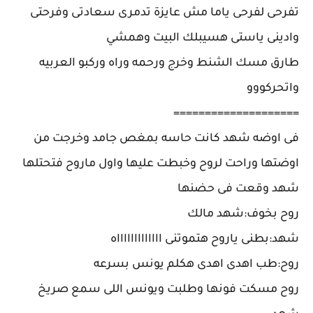
تفرحى لفرحى ياما مش عايزة تدمرى سعادتى وفرحتى
وادينى ياستى هسيبلك البيت وهمشي
طارق مسك الشنط وخرج ورحمه وراه وركبو العربيه
واتحركووو
====================
فى اوضه شهد كانت حاسه بمغص جامد وخرجت من
اوضتها وراحت لروح وخبطت عليها واول ماروح فتحتلها
شهد وقعت فى حضنها
روح بخوف:شهد مالك
شهد:بطنى ياروح هتموتنى اااااااااااااه
روح:طب اهدى اهدى هكلم يونس بسرعه
روح مسكت فونها وطلبت ويونس اللى سمع صريخ