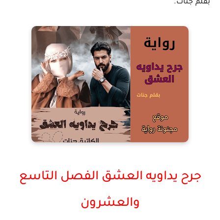
بقلم جنات.
جرح يداويه العشق الفصل التاسع
والعشرون