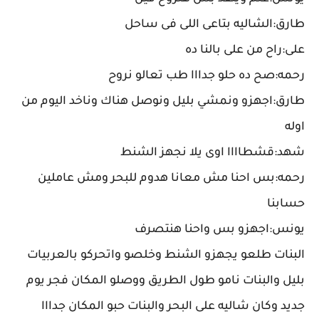
طارق:الشاليه بتاعى اللى فى ساحل
على:راح من على بالنا ده
رحمه:صح ده حلو جدااا طب تعالو نروح
طارق:اجهزو ونمشي بليل ونوصل هناك وناخد اليوم من
اوله
شهد:قشطاااا اوى يلا نجهز الشنط
رحمه:بس احنا مش معانا هدوم للبحر ومش عاملين
حسابنا
يونس:اجهزو بس واحنا هنتصرف
البنات طلعو يجهزو الشنط وخلصو واتحركو بالعربيات
بليل والبنات نامو طول الطريق ووصلو المكان فجر يوم
جديد وكان شاليه على البحر والبنات حبو المكان جدااا