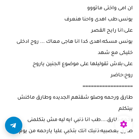
ان امى واختى ماتووو
يونس:طب اهدى واحنا هنعرف
على:انا رايح القصر
يونس مسكه:اهدى كدا انا هاجى معاك ... روح ادخلى
خليكى مع شهد
على:بلاش تقوليلها على موضوع الجنين ياروح
روح:حاضر
==================
طارق ورحمه وصلو شقتهم الجديده وطارق ماكنش
بيتكلم
رحمه:طارق....طب انا ذنبي ايه ليه مش بتكلمنى
طارق بعصبيه:ذنبك انك بتخبي عليا يارحمه من يوم