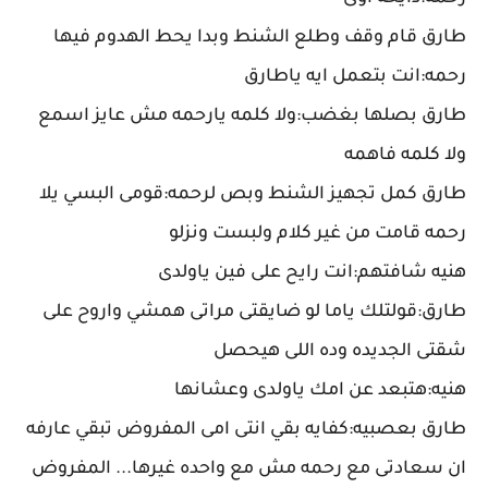
طارق قام وقف وطلع الشنط وبدا يحط الهدوم فيها
رحمه:انت بتعمل ايه ياطارق
طارق بصلها بغضب:ولا كلمه يارحمه مش عايز اسمع
ولا كلمه فاهمه
طارق كمل تجهيز الشنط وبص لرحمه:قومى البسي يلا
رحمه قامت من غير كلام ولبست ونزلو
هنيه شافتهم:انت رايح على فين ياولدى
طارق:قولتلك ياما لو ضايقتى مراتى همشي واروح على
شقتى الجديده وده اللى هيحصل
هنيه:هتبعد عن امك ياولدى وعشانها
طارق بعصبيه:كفايه بقي انتى امى المفروض تبقي عارفه
ان سعادتى مع رحمه مش مع واحده غيرها... المفروض