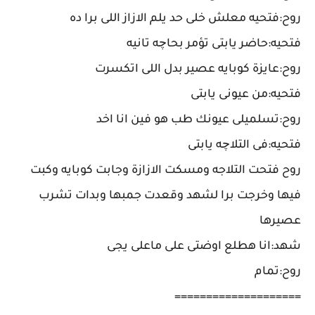
روح:فتحيه معلش خلى حد يلم الازاز اللى برا ده
فتحيه:حاضر يابتى تؤمر بحاچه تانيه
روح:عايزة كوبايه عصير بدل اللى اتكسرت
فتحيه:من عيونى يابتى
روح:تسلميلى عيونك طب هو فين انا اخد
فتحيه:فى التلاچه يابتى
روح فتحت التلاجه ومسكت الازازة وجابت كوبايه وكبت
فيها وخرجت برا لشهد وقعدت جمبها وبدات تشرب
عصيرها
شهد:انا هطلع اوضتى على ماعلى يجى
روح:تمام
====================