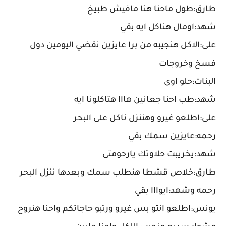
طارق:طول ماحنا هنا مافيش طبيخ
شهد:اومال هناكل ايه بقي
على:الاكل هنجيبه من برا عايزين نقضي اليومين دول
فسخ وخروجات
البنات:حلو اوى
شهد:طب احنا جعانين هااا هتاكلونا ايه
على:اطلعو غيرو وهننزل ناكل على البحر
رحمه:عايزين سمك بقي
شهد:يخريبت حلاوتك يارحومتى
طارق:خلاص قشطا هنطلب سمك وبعدها ننزل البحر
رحمه وشهد:ايوااا بقي
يونس:اطلعو انتو بس غيرو ورتبو حاجاتكم واحنا هنروح