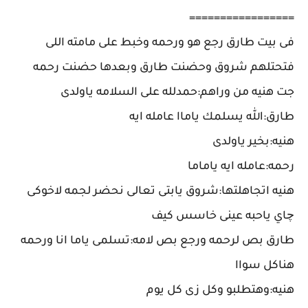
=================
فى بيت طارق رجع هو ورحمه وخبط على مامته اللى
فتحتلهم شروق وحضنت طارق وبعدها حضنت رحمه
جت هنيه من وراهم:حمدلله على السلامه ياولدى
طارق:الله يسلمك ياماا عامله ايه
هنيه:بخير ياولدى
رحمه:عامله ايه ياماما
هنيه اتجاهلتها:شروق يابتى تعالى نحضر لجمه لاخوكى
چاي ياحبه عينى خاسس كيف
طارق بص لرحمه ورجع بص لامه:تسلمى ياما انا ورحمه
هناكل سواا
هنيه:وهتطلبو وكل زى كل يوم