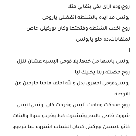
روح:وده ازاى بقي بنقابي مثلا
يونس مد ايده بالشنطه:اتفضلى ياروحى
روح اخدت الشنطه وفتحتها وكان بوركينى خاص
لمنقابات:ده حلو يايونس
!
يونس باسها من خدها:يلا قومى البسيه عشان ننزل
روح حضنته:ربنا يخليك ليا
يونس:قومى اجهزى بدل والله احلف ماحنا خارجين من
الاوضه
روح ضحكت وقامت تلبس وخرجت كان يونس لابس
شورت خاص بالبحر وتيشيرت كط وخرجو سواا والبنات
كانو لابسين بوركينى كمان الشباب اشتروه لما خرجوو