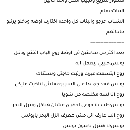
مشوار سريع ونجيب اللكل واحنا جايين
البنات:تمام
الشباب خرجو والبنات كل واحده اختارت اوضه ودخلو يرتبو
حاجاتهم
=============
بعد اكتر من ساعتين فى اوضه روح الباب اتفتح ودخل
يونس:حبيبي بيعمل ايه
روح ابتسمت:غيرت ورتبت حاجتى وبستناك
يونس قعد جمبها على السرير:معلش اتاخرت عليكى
روح:انا لسه مخلصه من شويا
يونس:طب يلا قومى اجهزى عشان هناكل وننزل البحر
روح:انت عارف انى مش هعرف انزل البحر يايونس
يونس:لا هننزل ياعيون يونس