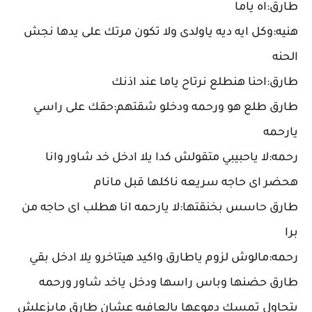
طارق:اه ياما
هنيه:وكل ايه ديه ياولدى ولا تكون مرتك على يدها نجش
الحنه
طارق:احنا هنطلع نرتاح ياما عند اذنك
طارق طلع هو ورحمه ودخلو شقتهم:حقك على راسي
يارحمه
رحمه:لا ياحبيبي متقولش كدا يلا ادخل خد شاور وانا
هحضر اى حاجه سريعه ناكلها قبل مانام
طارق حاسس بخنقتها:لا يارحمه انا هطلب اى حاجه من
برا
رحمه:مالوش لزوم ياطارق واكيد هيتاخرو يلا ادخل بقي
طارق حضنها وباس راسها ودخل ياخد شاور ورحمه
بتحاول تمسك دموعها بالعافيه عشان طارق مايزعلش