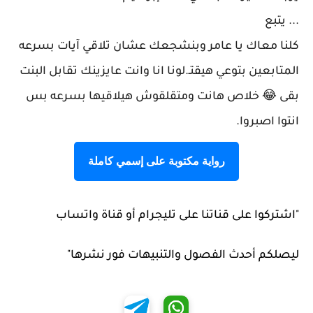
... يتبع
كلنا معاك يا عامر وبنشجعك عشان تلاقي آيات بسرعه
المتابعين بتوعي هيقتـ.لونا انا وانت عايزينك تقابل البنت
بقى 😂 خلاص هانت ومتقلقوش هيلاقيها بسرعه بس
انتوا اصبروا.
رواية مكتوبة على إسمي كاملة
"اشتركوا على قناتنا على تليجرام أو قناة واتساب
ليصلكم أحدث الفصول والتنبيهات فور نشرها"