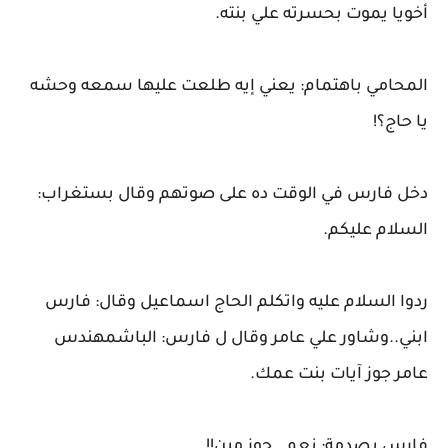
أخويا يموت بحسرته علي بنته.
المحامي باهتمام: يعني إيه طلعت عليها سمعه وحشه
يا حاج؟!
دخل فارس في الوقت ده على صوتهم وقال بستغراب:
السلام عليكم.
ردوا السلام عليه واتكلم الحاج اسماعيل وقال: فارس
ابني..وشاور علي عامر وقال ل فارس: الباشمهندس
عامر جوز آيات بنت عمك.
فارس بصدمة: نعم.. جوز مين!!