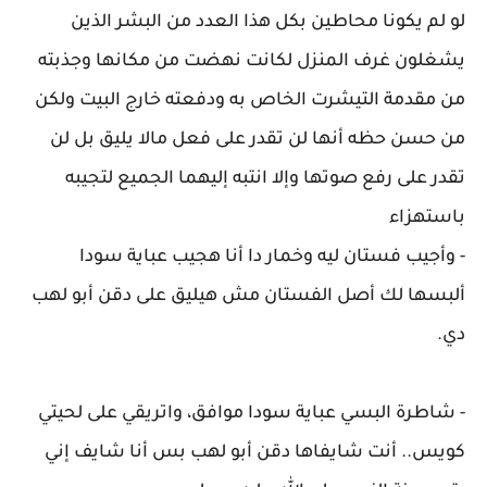
لو لم يكونا محاطين بكل هذا العدد من البشر الذين
يشغلون غرف المنزل لكانت نهضت من مكانها وجذبته
من مقدمة التيشرت الخاص به ودفعته خارج البيت ولكن
من حسن حظه أنها لن تقدر على فعل مالا يليق بل لن
تقدر على رفع صوتها وإلا انتبه إليهما الجميع لتجيبه
باستهزاء
- وأجيب فستان ليه وخمار دا أنا هجيب عباية سودا
ألبسها لك أصل الفستان مش هيليق على دقن أبو لهب
دي.
- شاطرة البسي عباية سودا موافق، واتريقي على لحيتي
كويس.. أنت شايفاها دقن أبو لهب بس أنا شايف إني