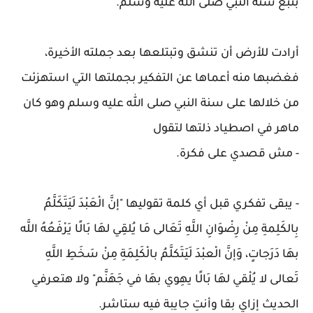
بتبع سنة النبي صلى الله عليه وسلم.
أرادت للأرض أن تنشق وتبتلعها بعد جملته الأخيرة،
فغضبها منه أعماها عن التفكير بجملتها التي استهزئت
من خلالها على سنة النبي صلى الله عليه وسلم وهو كان
ماهر في اصطياد ذلتها لتقول
- مش قصدي على فكرة.
- يبقى تفكري قبل أي كلمة تقوليها "إنَّ الْعَبْدَ لَيَتَكَلَّمُ
بِالكَلِمةِ مِنْ رِضْوَانِ اللَّهِ تَعَالى مَا يُلقِي لهَا بَالًا يَرْفَعُهُ اللَّه
بهَا دَرَجاتٍ، وَإنَّ الْعبْدَ لَيَتَكلَّمُ بالْكَلِمَةِ مِنْ سَخَطِ اللَّهِ
تَعالى لا يُلْقي لهَا بَالًا يهِوي بهَا في جَهَنَّم" ولا هتعرفي
الحديث إزاي بقا وأنتِ جايبة فيه ستاشر.