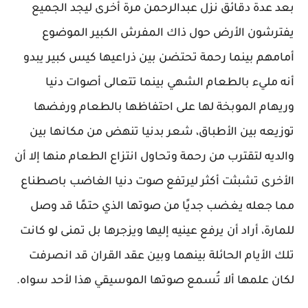
بعد عدة دقائق نزل عبدالرحمن مرة أخرى ليجد الجميع
يفترشون الأرض حول ذاك المفرش الكبير الموضوع
أمامهم بينما رحمة تحتضن بين ذراعيها كيس كبير يبدو
أنه مليء بالطعام الشهي بينما تتعالى أصوات دنيا
وريهام الموبخة لها على احتفاظها بالطعام ورفضها
توزيعه بين الأطباق، شعر بدنيا تنهض من مكانها بين
والديه لتقترب من رحمة وتحاول انتزاع الطعام منها إلا أن
الأخرى تشبثت أكثر ليرتفع صوت دنيا الغاضب باصطناع
مما جعله يغضب جديًا من صوتها الذي حتمًا قد وصل
للمارة، أراد أن يرفع عينيه إليها ويزجرها بل تمنى لو كانت
تلك الأيام الحائلة بينهما وبين عقد القران قد انصرفت
لكان علمها ألا تُسمع صوتها الموسيقي هذا لأحد سواه.