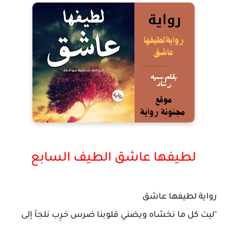
لطيفها عاشق الطيف السابع
رواية لطيفها عاشق
"ليت كل ما نخشاه ويضني قلوبنا ضرس خرِب نلجأ إلى