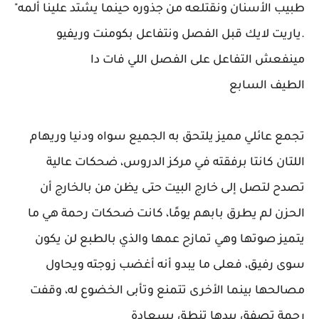
طبيب الأسنان ونقتلعه من جذوره حينما يشتد علينا ألمه"
.ياريت لايك قبل الفصل ونتفاعل بكومنت وريفيو
مينفعش التفاعل على الفصل اللي فات دا
الطيف السابع
تجمع عائلي مميز يلتحق به الجميع سواه ودنيا وريهام
اللتان كانتا برفقته في مركز الدروس، ضحكات عالية
تصدح لتصل إلى خارج البيت حتى يظن من بالخارج أن
الحزن لم يطرق بابهم يومًا، كانت ضحكات رحمة هي ما
يتميز صوتها وهي تمازح عمها والذي بالطبع لن يكون
سوى رفيق، فعلى ما يبدو أنه أغضب زوجته ويحاول
مصالحها بينما الأخرى تتمنع وتأبى الخضوع له، وقفت
رحمة تصفق بيدها تنطق بسعادة