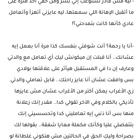
- ليه مش قادر تستوعب إني بشر ومن حقي آخد فترة على
ما أتقبل الإهانة اللي سمعتها، ليه عايزني أتهزأ وأتعامل
عادي كأنها كانت بتمدحني؟!
-أنا يا رحمة؟ أنت شوفتي بنفسك كذا مرة أنا بعمل إيه
عشانك.. أنا قبلت إن ميكونش ليكِ أي تعامل مع والدتي
وعارف إن دا في المستقبل هيأثر على علاقتها بولادي
بس وافقت عشان أنا عايز راحتك.. قابل تعاملي والدتي
زي الأغراب يمكن أكتر من الأغراب عشان مش عايزها
تأذيكي بالكلام وفي الآخر تقولي كدا.. مقدر إنك زعلانة
منها بس أنا ذنبي إيه تعامليني كدا وتحسسيني إنك
بتتفضلي عليا وكأنك مكملة معايا شفقة.. بقولها لك
بصراحة وليكِ الحق في الحالتين مش هتكوني غلطانة لو