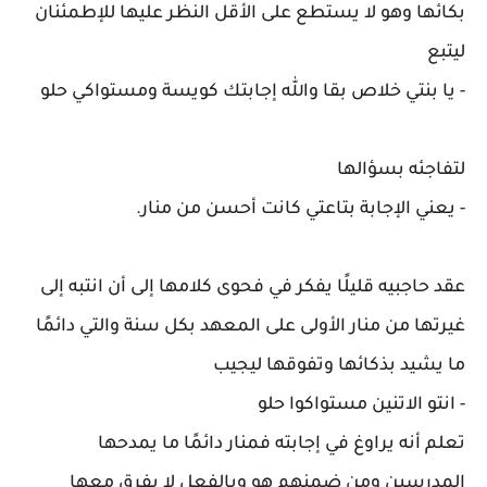
بكائها وهو لا يستطع على الأقل النظر عليها للإطمئنان
ليتبع
- يا بنتي خلاص بقا والله إجابتك كويسة ومستواكي حلو
لتفاجئه بسؤالها
- يعني الإجابة بتاعتي كانت أحسن من منار.
عقد حاجبيه قليلًا يفكر في فحوى كلامها إلى أن انتبه إلى
غيرتها من منار الأولى على المعهد بكل سنة والتي دائمًا
ما يشيد بذكائها وتفوقها ليجيب
- انتو الاتنين مستواكوا حلو
تعلم أنه يراوغ في إجابته فمنار دائمًا ما يمدحها
المدرسين ومن ضمنهم هو وبالفعل لا يفرق معها