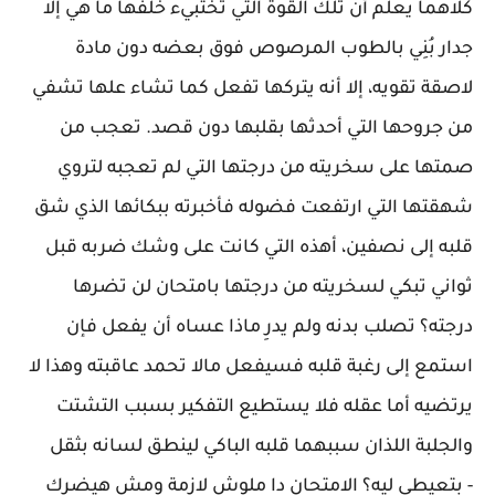
كلاهما يعلم أن تلك القوة التي تختبيء خلفها ما هي إلا
جدار بُنِي بالطوب المرصوص فوق بعضه دون مادة
لاصقة تقويه، إلا أنه يتركها تفعل كما تشاء علها تشفي
من جروحها التي أحدثها بقلبها دون قصد. تعجب من
صمتها على سخريته من درجتها التي لم تعجبه لتروي
شهقتها التي ارتفعت فضوله فأخبرته ببكائها الذي شق
قلبه إلى نصفين، أهذه التي كانت على وشك ضربه قبل
ثواني تبكي لسخريته من درجتها بامتحان لن تضرها
درجته؟ تصلب بدنه ولم يدرِ ماذا عساه أن يفعل فإن
استمع إلى رغبة قلبه فسيفعل مالا تحمد عاقبته وهذا لا
يرتضيه أما عقله فلا يستطيع التفكير بسبب التشتت
والجلبة اللذان سببهما قلبه الباكي لينطق لسانه بثقل
- بتعيطي ليه؟ الامتحان دا ملوش لازمة ومش هيضرك