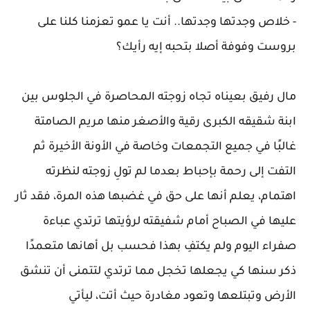
- خلاص وجدتها وجدتها.. أنت يا عمو تعزمنا كلنا على
بروست وفوفة أصلا بتحبه إيه رأيك؟
مال رفيق بعيناه تجاه زوجته المحاصرة في الجلوس بين
ابنة شقيقه الكبرى رقية والأصغر منها مريم الصامتة
غالبًا في جميع التجمعات وخاصة في الأونة الأخيرة ثم
التفت إلى رحمة بإحباط بعدما لم تولِ زوجته لنظرته
اهتمام، يعلم أنها على حق في غضبها هذه المرة، فقد ثار
عليها في الصباح أمام شفيقته لرؤيتها ترتدي عباءة
صفراء اليوم ولم يكتفِ بهذا فحسب بل أهانها متعمدًا
ذكر سنها كي يجعلها تخجل مما ترتدي لتتمنى أن تنشق
الأرض وتبتلعها وتعود مغادرة حيث أتت، ليأتي