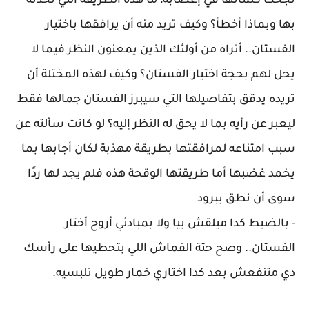
نجحت كلماتها في إغضابه، ما هذه الطريقة التي تحدثه
بها وبماذا أخطأ؟ وكيف تريد منه أن يرافقها باختيار
الفستان.. أتراه من أولئك الذين يمعنون النظر فيما لا
يحل لهم بحجة اختيار الفستان؟ وكيف لهذه المختلة أن
تريده يدقق بتفاصيلها التي سيبرز الفستان جمالها فقط
ليعبر عن رأيه بما لا يحق له النظر إليه؟ لو كانت سألته عن
سبب امتناعه لمرافقتها بطريقة مهذبة لكان أجابها بما
يخمد غضبها أما طريقتها الوقحة هذه فلم يجد لها ردًا
سوى أن نطق ببرود
- بالضبط كدا ميلقش بيا ولا بمبادئي أروح أختار
الفستان.. وصح حتة القماش اللي بتحطيها على رأسك
دي متنفعش بعد كدا اختاري خمار طويل تلبسيه.