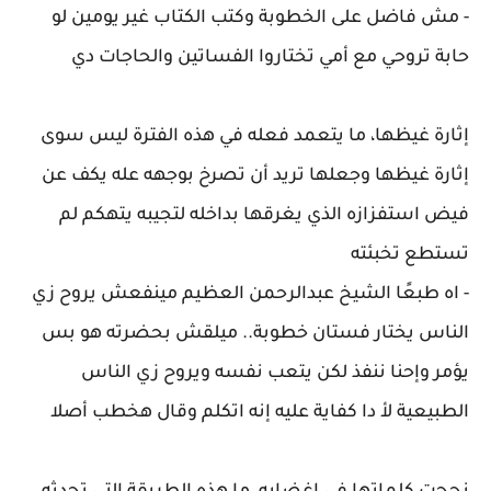
- مش فاضل على الخطوبة وكتب الكتاب غير يومين لو
حابة تروحي مع أمي تختاروا الفساتين والحاجات دي
إثارة غيظها، ما يتعمد فعله في هذه الفترة ليس سوى
إثارة غيظها وجعلها تريد أن تصرخ بوجهه عله يكف عن
فيض استفزازه الذي يغرقها بداخله لتجيبه يتهكم لم
تستطع تخبئته
- اه طبعًا الشيخ عبدالرحمن العظيم مينفعش يروح زي
الناس يختار فستان خطوبة.. ميلقش بحضرته هو بس
يؤمر وإحنا ننفذ لكن يتعب نفسه ويروح زي الناس
الطبيعية لأ دا كفاية عليه إنه اتكلم وقال هخطب أصلا