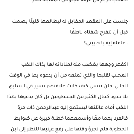
تصحب كريم في غرفة الجلوس المقابلة لهم.
جلست على المقعد المقابل له ليطالعها قليلًا بصمت
قبل أن تنفرج شفتاه ناطقًا
- عاملة إيه يا حبيبتي؟
اكفهر وجهها بغضب منه لمناداته لها بذاك اللقب
المحبب لقلبها والذي تمنعه من أن يدعوه بها في الوقت
الحالي، فلن تنسى كيف كانت علاقتهم تسير في السابق
بلا حدود كحال الكثير من المخطوبين بل كان يدعوها بهذا
اللقب أمام عائلتها ليستمع إليه عبدالرحمن ذات مرة
فانفرد بهما معًا وأسمعهما خطبة كبيرة عن ضوابط
الخطوبة فلم تجرؤ وقتها على رفع عينيها للنظر إلى ابن