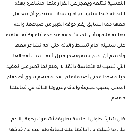
النفسية تبتلعه ويعجز عن الفرار منها، مشاعره بهذه
اللحظة كلها سلبية، تجاه رحمة لا يستطيع أن يتعامل
معها كما السابق رغم خوفه الكبير من ضياعها، والده
يعاتبه قلبه ويأبى الحديث معه منذ عدة أيام وكأنه يعاقبه
على سلبيته أمام تسلط والدته، حتى أمه تشاجر معها
وأقسم أن يقيم ببيته ويهجر منزل أبيه بسبب أفعالها
التي تسبب له التعاسة دائمًا، لا يعلم لما تصر على تعقيد
حياته هكذا فحتى أصدقائه لم يعد له منهم سوى أصدقاء
العمل بسبب عجرفة والدته وغرورها الدائم في تعاملها
معهم.
ظل شاردًا طوال الجلسة بطريقة أشعرت رحمة بالندم
على ما فعلت بل أخافها عليه للغاية ولم يبرء من خوفها