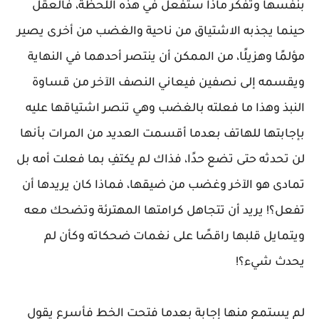
بنفسها وتفكر ماذا ستفعل في هذه اللحظة، فالعقل
حينما يجذبه الاشتياق من ناحية والغضب من أخرى يصير
مؤلمًا وهزيلًا، من الممكن أن ينتصر أحدهما في النهاية
ويقسمه إلى نصفين فيعاني النصف الآخر من قساوة
النبذ وهذا ما فعلته بالغضب وهي تنصر اشتياقها عليه
بإجابتها للهاتف بعدما أقسمت العديد من المرات بأنها
لن تحدثه حتى تضع حدًا، فذاك لم يكتفِ بما فعلت أمه بل
تمادى هو الآخر وغضب من ضيقها، فماذا كان يريدها أن
تفعل؟! يريد أن تتجاهل كرامتها المهترئة وتضحك معه
ويتمايل قلبها راقصًا على نغمات ضحكاته وكأن لم
يحدث شيء؟!
لم يستمع منها إجابة بعدما فتحت الخط فأسرع يقول