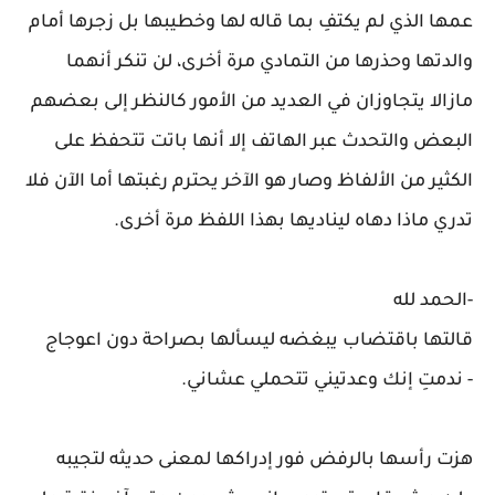
عمها الذي لم يكتفِ بما قاله لها وخطيبها بل زجرها أمام
والدتها وحذرها من التمادي مرة أخرى، لن تنكر أنهما
مازالا يتجاوزان في العديد من الأمور كالنظر إلى بعضهم
البعض والتحدث عبر الهاتف إلا أنها باتت تتحفظ على
الكثير من الألفاظ وصار هو الآخر يحترم رغبتها أما الآن فلا
تدري ماذا دهاه ليناديها بهذا اللفظ مرة أخرى.
-الحمد لله
قالتها باقتضاب يبغضه ليسألها بصراحة دون اعوجاج
- ندمتِ إنك وعدتيني تتحملي عشاني.
هزت رأسها بالرفض فور إدراكها لمعنى حديثه لتجيبه