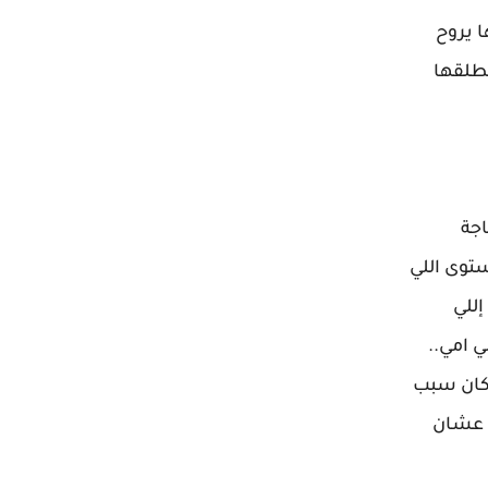
 يروح
هطلقها
اجة
توى اللي
إللي
 امي..
 كان سبب
 عشان