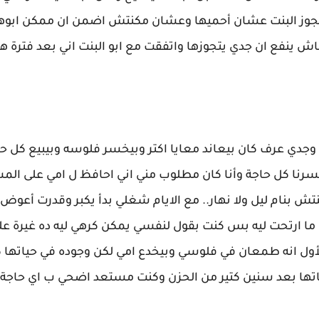
أتجوز البنت عشان أحميها وعشان مكنتش اضمن ان ممكن ابوها
اش ينفع ان جدي يتجوزها واتفقت مع ابو البنت اني بعد فترة 
 وجدي عرف كان بيعاند معايا اكتر وبيخسر فلوسه وبيبيع كل ح
سرنا كل حاجة وأنا كان مطلوب مني اني احافظ ل امي على المس
 بنام ليل ولا نهار.. مع الايام شغلي بدأ يكبر وقدرت أعوض 
ما ارتحت ليه بس كنت بقول لنفسي يمكن كرهي ليه ده غيرة علي
لأول انه طمعان في فلوسي وبيخدع امي لكن وجوده في حياتها
اتها بعد سنين كتير من الحزن وكنت مستعد اضحي ب اي حاجة