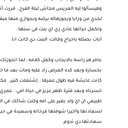
وهيسألوا ليه العريس مجاش ليلة الفرح.. قررت 
لجدي من ورايا ويجوزهاله برضه وبجوازي منها مبق
وتكمل حياتها عادي زي اي بنت في سنها..
آيات بصتله باحراج وقالت: البنت دي كانت انا.
عامر هز راسه بالايجاب وكمل كلامه : لما اتجوزتك
بخسارة وبعد كده المرض زاد عليه ومات بعد ما خ
كانت عايشة فيه طول عمرها.. إشتغلت كتير.. مكنتش
خسرناه وبعد فترة ظهر عزيز في حياة امي.. عمري 
طبيعي ان اي ولد يغير على امه وكنت شاكك في ا
لسعادتها وأخيرا شوفتها فرحانه وسعيدة في حي
سعادتها دي تدوم.