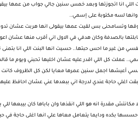
لي انا اتجوزتها وبعد خمس سنين جالي جواب من عمها بيقو
نها لسه مكتوبة على إسمي..
وقها وتسامحنى بس لقيت عمها بيقولى انها هربت عشان تدور ع
لتها بالصدفة وكان هدفي في الاول اني أقرب منها عشان اع
 من غير ما احس حبتها.. حسيت انها البنت اللي انا بتمنى 
ي.. عملت كل اللي اقدر عليه عشان اخليها تحبني ويوم ما قالت
نفسي أعيشها اجمل سنين عمرها معايا لكن كل الظروف كانت 
 بقت اغلي حاجة عندي لدرجة اني ببعدها عني عشان احافظ عليها.
مكانتش مقدرة انه هو اللي انقذها وان باباها كان بيبعها للي ي
 حسسها بكده ودايما يتعامل معاها علي انها اغلى حاجة في حي