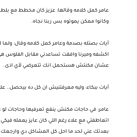
عامر كمل كلامه وقالها: عزيز كان مخطط مع بلطج
وكانوا ممكن يموتوه بس ربنا نجاه.
آيات بصتله بصدمة وعامر كمل كلامه وقال: ولما ان
اكشفه وميرنا وافقت تساعدني مقابل الفلوس هي و
عشان مكنتش هستحمل انك تتعرضي لأي اذى.
آيات ببكاء: وليه معرفتنيش ان كل ده بيحصل.. عل
عامر: في حاجات مكنش ينفع تعرفيها وحاجات لو عر
اتعاطفتي مع علاء رغم اللي كان عايز يعمله في
بعدتك عني لحد ما احل كل المشاكل دي وارجعك 