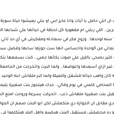
ان انتي حامل يا آيات وانا عايز ابني او بنتي يعيشوا حياة سوية
ين.. اللي ربتني ام مقهورة كل لحظة في حياتها علي شبابها الل
يوم ورا التاني وهي وحيدة.. زوجة عاشت اكتر من 15 سنه لوحدها.. وزوج فكر في سعادته ومفكرش في أي حد 
 بتعاني من الوحدة واحساس انها ست جوزها سابها وفضل ست 
تير بصحى بالليل علي صوت بكائها جمبي.. كنت بسمعها بتك
ة غير ازاي أسعدها واعوضها.. ولما كبرت واتخرجت من الجامعة
كان واهب حياته للشغل وللعيلة ولما كبر ملقاش ابنه الوحيد ج
 المحامي كلمني في يوم وقالي.. جدك هيتجوز بنت صغيرة يتيم
ل بنت صغيرة ملهاش ذنب.. اتحركت بسرعة وروحت امنع الجو
دي مقابل ان الجوازة دي متكملش لكن ابو البنت صمم ان الجوا
 لو ده محصلش مستقبل البنت هيضيع واهل البلد هيتكلموا في 