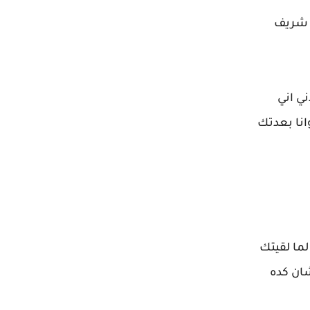
ا شريف
ي اني
انا بعدتك
لما لقيتك
ان كده