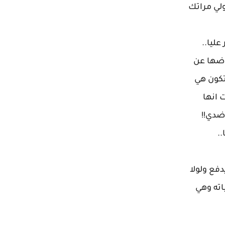
لي مراتك
ليا..
وضها عن
تكون هي
 انها
ضدي!!
.
دفع ولولا
اته وهي