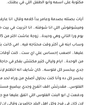
مكتوبة على اسمه وابو الطفل اللي في بطنك.
آيات بصتله بصدمة وعامر بدأ كلامه وقال: انا عارف 
وميشوفوش اللي انا شوفته.. انا اتربيت في بيت حز
وساب ابنه في آكتر وقت محتاجه فيه.. امي كانت
عليها.. اصعب إحساس علي اي ست.. كنت أوقات ك
من الوحدة.. ايام وليالي كتير مكنتش بفكر في حاج
جدي بيخسر كل فلوسه.. كان شايف انه اتظلم لإنه 
يخسر كل ده وأنا كنت بحاول أصلح من وراه لحد ما
الفلوس.. مقدرتش اقف اتفرج وجدي بيضيع مستقب
ودفعت ل ابو البنت الفلوس اللي اتفق عليها مع ج
لان كان في فرح وكل اهل البلد حاضرين وقالي ان