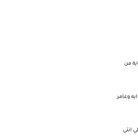
ية من
يه وعامر
ي انتي