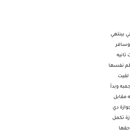
ي بينتهي
تاني وسافر
تانيه
لم نفسها
 لقيت
مبه وبدأ
ه مقابل
ازة دي
زة تكمل
حقها