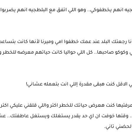
يه انهم يخطفوكي.. وهو اللي اتفق مع البلطجيه انهم يضربو
ا رجعتك البلد عند عمك خطفوا امي وميرنا لأنها كانت بتساعدن
كوكو صاحبها.. كل اللي حواليا كانت حياتهم معرضه للخطر و
ي الاقل كنت هبقى مقدرة إللي انت بتعمله عشاني!
فتيها كنت هعرض حياتك للخطر اكتر واللي قلقني عليكي اكتر 
كي.. وقتها خوفت ان اي حد يقدر يستغلك ويستغل عاطفتك.. عش
لحضني تاني.