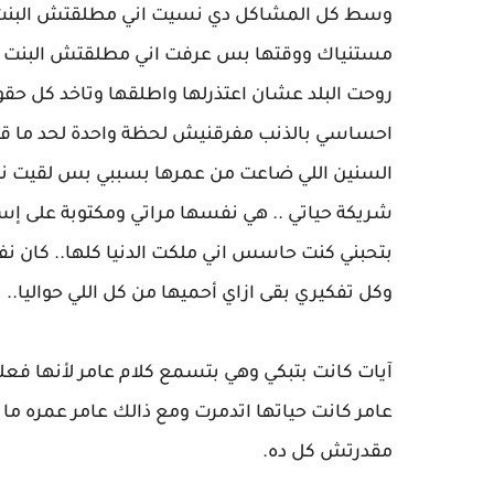
وسط كل المشاكل دي نسيت اني مطلقتش البنت ال
مستنياك ووقتها بس عرفت اني مطلقتش البنت وا
روحت البلد عشان اعتذرلها واطلقها وتاخد كل حق
احساسي بالذنب مفرقنيش لحظة واحدة لحد ما قاب
السنين اللي ضاعت من عمرها بسببي بس لقيت نفسي
شريكة حياتي .. هي نفسها مراتي ومكتوبة على إسم
بتحبني كنت حاسس اني ملكت الدنيا كلها.. كان 
وكل تفكيري بقى ازاي أحميها من كل اللي حواليا..
آيات كانت بتبكي وهي بتسمع كلام عامر لأنها فعلا 
عامر كانت حياتها اتدمرت ومع ذالك عامر عمره ما
مقدرتش كل ده.