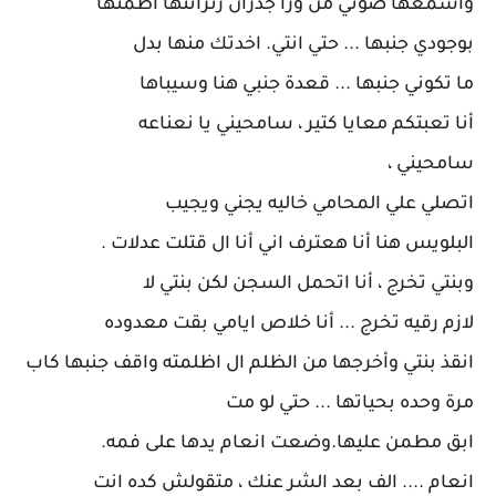
واسمعها صوتي من ورا جدران زنزانتها اطمنها
بوجودي جنبها ... حتي انتي. اخدتك منها بدل
ما تكوني جنبها ... قعدة جنبي هنا وسيباها
أنا تعبتكم معايا كتير ، سامحيني يا نعناعه
سامحيني ،
اتصلي علي المحامي خاليه يجني ويجيب
البلويس هنا أنا هعترف اني أنا ال قتلت عدلات .
وبنتي تخرج ، أنا اتحمل السجن لكن بنتي لا
لازم رقيه تخرج ... أنا خلاص ايامي بقت معدوده
انقذ بنتي وأخرجها من الظلم ال اظلمته واقف جنبها كاب
مرة وحده بحياتها ... حتي لو مت
ابق مطمن عليها.وضعت انعام يدها على فمه.
انعام .... الف بعد الشر عنك ، متقولش كده انت