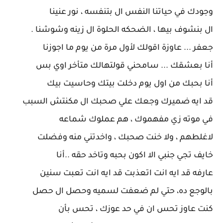
وجودك في حياتنا النفس ال بتنفسه ، نور عنينا
ال بنشوف بيها ، الضحكه الحلوة ال زينه وشوشنا .
جعفر ... عاوزة اقولك لأول مرة من يوم ما اجوزنا
أنا بعشقك ... سامحني قولتهالك متأخر اوي بس
أنا بحبك من اول يوم دخلت بيتك وحاسيت بيك
قد ايه ضميرك وجعك علي صحبك ال مكنتش السبب
في موته زي مفهموك ، هم عملوك شماعه
لاغلطهم ، ولا خنت صحبك ، واخدتني منه وفضلت
خايف تجي جنبي الا اكون بحبه وتاخد حقه ..أنا
عارفه قد ايه انت اتعذبت قد ايه انت تعبت سنين
بالوجع ده، حتي لم ضعفت لسميه وحصل ال حصل
كنت عاوز تحس ان في حد عوزك ، تحس بأن