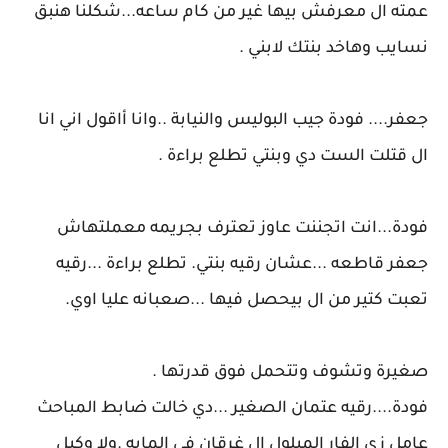
عمته ال معرفش بيها غير من كام ساعه...شكلنا هنبق
نسايب وهاخد بنتك لابني .
جعفر.... فودة جيب البوليس والنيابة ..وانا أاقول اني انا
ال قتلت الست دي وبنتي تطلع براءة .
فودة...انت اتجننت عاوز تعترف بجريمه معملتهاش
جعفر قاطعه ...عشان رقيه بنتي. تطلع براءة ...رقيه
تعبت كتير من ال بيحصل فيها ...صعبانه عليا اوي.
صغيرة وتشوف وتتحمل فوق قدرتها .
فودة....رقيه عتمان الصغير ...دي خالت ضابط المباحث
عامل زي الفار المبلول ال غرقان في المايه .ولا وكيل