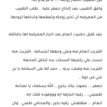
من الطبيب احضار زوجته .... لا مر هام جدا
وافق الطبيب بعد إلحاح جعفر عليه ...طلب الطبيب
من الممرضه أن تخبر زوجته وتعقمها وتدخلها لزوجها .
بعد قليل حضرت انعام بعد اخبار الممرضه لها بافاقته.
اقتربت انعام منه وعلي وجهها ابتسامه ..اقتربت منه
جست علي ركبتيها أمسكت يده تتخلل أصابعه
اقتربت منه وقبلت يديه ... حمد لله على السلامه يا نن
عني من جوة ..
جعفر ... بصوت يكاد يخرج ...الله يسلمك يا نعناعه
طمنيني ... رقيه اخبارها ايه وووفوده قلك ايه .
انعام ... متقلقش. رقيه بخير ، والمحامي طمني ..وان