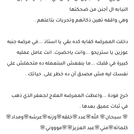
النيابه ال أجنن من ضحكتها
وهي واقفه تهين ذكائهم وتحريات بتاعتهم .
دخلت الممرضه كفايه كده بقي يا استاذ ...في مرضه جنبه
عوزين يا ستريحو ...وانت ياحضرت. انت عامل عمليه
كبيرة في قلبك ...ما ينفعش الىبتعمله ده متحملش علي
نفسك ليه مش مصدق أن ده خطر على. حياتك .
خرج فودة ...واعطت الممرضه العلاج لجعفر الذي ذهب
في ثبات عميق بعدها .
🌸 سبحان🌸 الله🌸عدد🌸خلقه🌸وزنه🌸عرشه🌸ومداد🌸
كلماته🌸مني🌸عبد العزيز🌸🌸موووني🌸