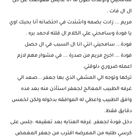
سامحيني واوعدك طول ما انا عايش هعوضك عن كل
ال ال فات .
مريم ... زادت بضمه واشتدت في احتضانه أنا بحبك اوي
يا فودة وسامحني علي الكلام ال قلته لاحمد بره .
فودة... سامحيني انتي انا ال السبب في ال حصل
فودة ... اخرج مريم من صدرة ... في مشوار مهم لازم
اعمله ضروري دلوقتي.
تركها وتوجه الي المشفي الذي بها جعفر ...صعد الي
غرفه الطبيب المعالج لجعفر استأذن منه بعد مده
وافق الطبيب واعطي له الموافقه بدخوله ولكن لخمس
دقايق فقط.
دخل فودة لجعفر. غرفه العنايه بعد تعقيمه .جلس على
كرسي طلبه من الممرضه اقترب من جعفر المغمض