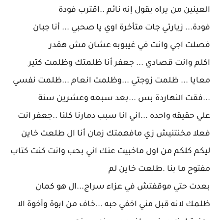
العينين من يراه يقول إنه نائم ..اقترب فودة
فودة... زيارتي جات متأخرة اوي يا صحبي ... أنا جبان
فصلت اجي وانت في غيبوبه عشان مش هقدر
اكلم وانت قصادي ... جعفر أنا ظلمتك وظلمت كتير
معايا ... ظلمت زوجتي ...وظلمت انعام ...ظلمت نفسي
...فقت النهاردة بس ...بعد سبعه وعشرين سنة
علي حقيقه واحده ...اني انا سبب دمارنا كلنا ..جعفر انت
فعلا مخنتنيش زي مافهمتك زمان أنا ال طلعت خاين
ليكم كلكم من اول ماخبيت عنك اني بحب وانت كنت كتاب
مفتوح ما بنا .طلعت خاين لم
بعدت حتي موقفتش في عزاء سراج...ال هو كمان
ظلمك لانه قبل مني اخفي حبه ...خاف من ابوة وأخوة الا