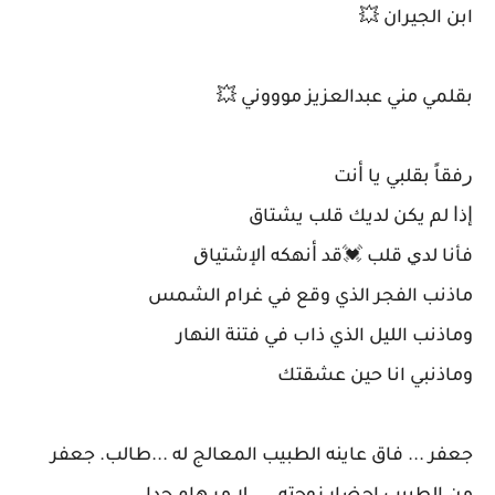
ابن الجيران 💥
بقلمي مني عبدالعزيز موووني 💥
ﺭﻓﻘﺎً ﺑﻘﻠﺒﻲ ﻳﺎ ﺃنت
ﺇﺫﺍ ﻟﻢ ﻳﻜﻦ ﻟﺪﻳﻚ ﻗﻠﺐ يشتاق
ﻓﺄﻧﺎ ﻟﺪﻱ ﻗﻠﺐ 💓ﻗﺪ ﺃﻧﻬﻜﻪ ﺍﻹﺷﺘﻴﺎﻕ
ماذنب الفجر الذي وقع في غرام الشمس
وماذنب الليل الذي ذاب في فتنة النهار
وماذنبي انا حين عشقتك
جعفر ... فاق عاينه الطبيب المعالج له ...طالب. جعفر