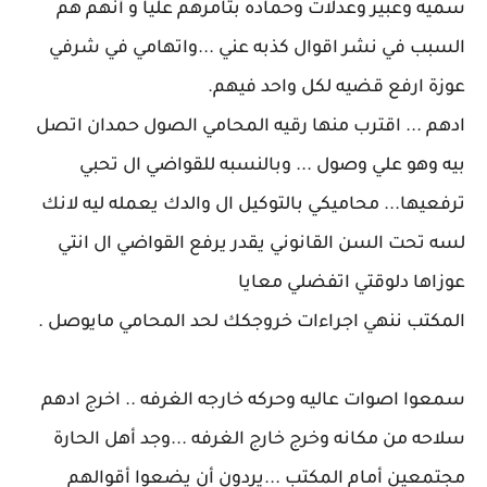
سميه وعبير وعدلات وحماده بتامرهم عليا و أنهم هم
السبب في نشر اقوال كذبه عني ...واتهامي في شرفي
عوزة ارفع قضيه لكل واحد فيهم.
ادهم ... اقترب منها رقيه المحامي الصول حمدان اتصل
بيه وهو علي وصول ... وبالنسبه للقواضي ال تحبي
ترفعيها... محاميكي بالتوكيل ال والدك يعمله ليه لانك
لسه تحت السن القانوني يقدر يرفع القواضي ال انتي
عوزاها دلوقتي اتفضلي معايا
المكتب ننهي اجراءات خروجكك لحد المحامي مايوصل .
سمعوا اصوات عاليه وحركه خارجه الغرفه .. اخرج ادهم
سلاحه من مكانه وخرج خارج الغرفه ...وجد أهل الحارة
مجتمعين أمام المكتب ...يردون أن يضعوا أقوالهم