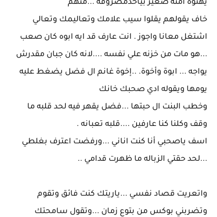
يهنوة امنه صغير بياخدمصروفه ...منهم
خاف يقولهم يقلوا سيب علامك وتعاليمك وتعالي
اشتغل معانا واجوز . انت عارف قد ايه ابوه كان صعب
...ه‍و مات من خزنه علي نفسه ....لانه كان جبان مقدرش
يواجه ... ابوة وأخوة. ..إخوة غانم ال فضل يضغط عليه
يومها ويقوله ادي صحبك خانك
وخطب البنت ال حبتها ...فضل يقهر فيه لحد قلبه ما
وقف وكلنا كنا عارفين ....قلبه تعبانه .
اسف ياصحبي أنا كنت اناني ...ورفضت اعترف بغلطي
...لحد حقتي الزباله ما ظهرت قدامي ..
واتعريت قصاد نفسي ...ياريتك كنت فائق وتقوم
وتضربني بوكس من بتوع زمان ...وتقول سامحتك