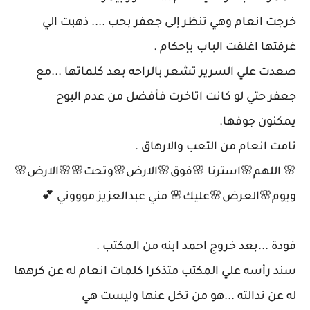
خرجت انعام وهي تنظر إلى جعفر بحب .... ذهبت الي
غرفتها اغلقت الباب بإحكام .
صعدت علي السرير تشعر بالراحه بعد كلماتها ...مع
جعفر حتي لو كانت اتاخرت فأفضل من عدم البوح
يمكنون جوفها.
نامت انعام من التعب والارهاق .
🌸 اللهم🌸استرنا 🌸فوق🌸الارض🌸وتحت🌸🌸الارض🌸
ويوم🌸العرض🌸عليك🌸 مني عبدالعزيز موووني 💕
فودة ...بعد خروج احمد ابنه من المكتب .
سند رأسه علي المكتب متذكرا كلمات انعام له عن كرهها
له عن ندالته ...هو من تخل عنها وليست هي