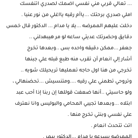
... تعالي قربي مني نفسي اضمك لصدري اتنفسك
املي صدري برحتك ...ياأم رقيه يااغلي من نور عنيا .
دخلت عليهم الممرضه ...يلا يا مدام ... الدكتور قال خمس
دقايق وحضرتك عديتي ساعه لو مر هيبهدلني ..
جعفر ...ممكن دقيقه واحده بس ..وبعدها تخرج
أشار إلي انعام أن تقرب منه طبع قبله علي جبنها
تخرجي من هنا اول حاجه تعمليها تريحيلك شويه ..
وتروحي تطمني علي رقيه ....ومتنسيش ...تحضنهالي ،
ولو حاسيتي ..أنها ضعفت قوللها إن ربنا إذا أحب عبد
ابتلاه ...وبعدها تجيبي المحامي والبوليس وانا نعترف
علي نفسي وبنتي تخرج منها .
اتت تتحدث انعام .
الممرضه بسرعه يا مدام ...الدكتور بيمر .