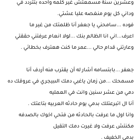
وعشرين سنة مسمعتش غير كلمه واحده بتتردد في
وداني كل يوم منغصه عليا عشتي.
فوده ...سامحني يا جعفر أنا ظلمتك من غير ما
اعرف...اني انا الظالم بنك ...لولا انعام عرفتني حققتي
وعارتني قدام حالي ...عمر ما كنت هعترف بخطائي .
جعفر ...بابتسامه أشار له أن يقترب منه أردف أنا
مسمحك ...من زمان ياغبي دمك الىبيجري في عروقك ده
دمي من عشر سنين وانت في العمليه
أنا ال اتبرعتلك بدمي يوم حادثه العربيه بتاعتك .
وانا اول ما عرفت بالحادثه من فتحي اخوك بالصدفه
مكنتش عرفت ولا غيرت دمك التقيل
بدمي الخفيف .