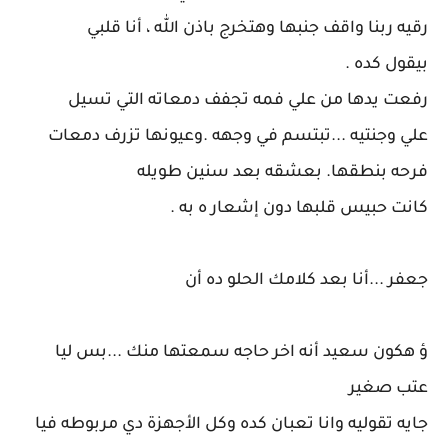
رقيه ربنا واقف جنبها وهتخرج باذن الله ، أنا قلبي
بيقول كده .
رفعت يدها من علي فمه تجفف دمعاته التي تسيل
علي وجنتيه ...تبتسم في وجهه .وعيونها تزرف دمعات
فرحه بنطقها. بعشقه بعد سنين طويله
كانت حبيس قلبها دون إشعار ه به .
جعفر ...أنا بعد كلامك الحلو ده أن
ؤ هكون سعيد أنه اخر حاجه سمعتها منك ...بس ليا
عتب صغير
جايه تقوليه وانا تعبان كده وكل الأجهزة دي مربوطه فيا