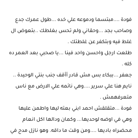
فودة ....مبتسما ودموعه علي خده ...طول عمرك جدع
وصاحب بجد ...وحقاني ولم تحس بغلطك ..بتعوض ال
غلط فيه وبتكفر عن غلطتك .
طلعت ارجل واحسن واحد فينا ...يا صحبي بعد العمر ده
كله .
جعفر ...ببكاء بس مش قادر أأقف جنب بنتي الوحيدة ..
نايم هنا علي سرير ....وهي نائمه علي الارض مع ناس
متعرفهمش .
فودة ...متقلقش احمد ابني بعته ليها واطمن عليها
وهي في اوضه لوحديها... وكمان ودالها اكل انعام
محضراه باديها ....ومن وقت ما داقه. وهو نازل مدح في