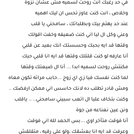
في حد رغبك انت روحت لسميه مش عشان نزوة
وخلاص ، انت كنت عاوز تحس ان ليك اهميه
عند حد يهتم بيك وبطلباتك ، سامحني يا قلب
وعني وكل ال ليا اني كنت ضعيفه وخفت اقولك
وقتها قد ايه بحبك وحسستك انك بعيد عن قلبي
أنا عارفه لو كنت قلتلك وقتها قد ايه انا قلبي حبك
مكنتش روحت لسميه ابدا ... أنا ال ضيعتك وقتها
لما كنت نفسك فيا زي اي زوج ...حابب مراته تكون معاه
ومش قادر تطلب ده لانك حاسس اني ممكن ارفضك ..
وكنت بتخاف عليا ال اتعب سبيني سامحني.. .. ياقلب
ونن عين نعناعه من جوة
أنا فوقت متأخر اوي ...بس الحمد لله اني فوقت
وعرفت قد ايه انا بعشقك ،ولو علي رقيه ، متقلقش