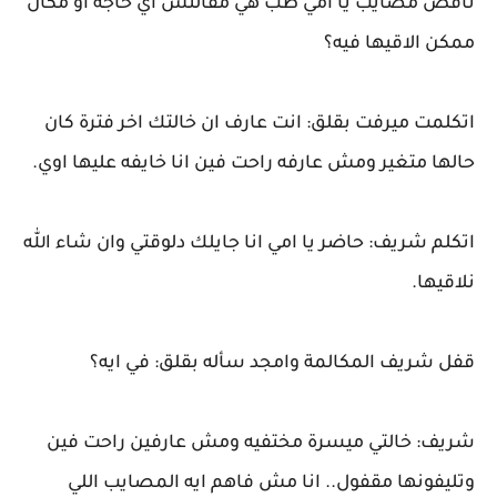
ناقص مصايب يا امي طب هي مقالتش اي حاجة او مكان
ممكن الاقيها فيه؟
اتكلمت ميرفت بقلق: انت عارف ان خالتك اخر فترة كان
حالها متغير ومش عارفه راحت فين انا خايفه عليها اوي.
اتكلم شريف: حاضر يا امي انا جايلك دلوقتي وان شاء الله
نلاقيها.
قفل شريف المكالمة وامجد سأله بقلق: في ايه؟
شريف: خالتي ميسرة مختفيه ومش عارفين راحت فين
وتليفونها مقفول.. انا مش فاهم ايه المصايب اللي