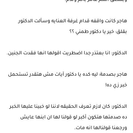
وبتنطق اسم عامر بألم وندم.
هاجر كانت واقفه قدام غرفة العنايه وسألت الدكتور
بقلق: خير يا دكتور طمني ؟؟
الدكتور: انا بعتذر جدا اضطريت اقولها انها فقدت الجنين.
هاجر بصدمة: ليه كده يا دكتور آيات مش هتقدر تستحمل
خبر زي ده!
الدكتور: كان لازم تعرف الحقيقه لاننا لو خبينا عليها الخبر
ده صدمتها هتكون أكبر لو قولنا لها ان ابنها عايش
ورجعنا قولنالها انه مات.