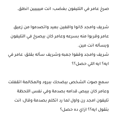
صرخ عامر في التليفون بغضب: انت مييييين انطق.
شريف وامجد كانوا واقفين بعيد واتصدموا من زعيق
عامر وقربوا منه بسرعه وعامر كان بيصرخ في التليفون
ويسأله انت مين.
شريف وامجد وقفوا جمبه وشريف سأله بقلق: عامر في
ايه؟ ايه اللي حصل؟؟
سمع صوت الشخص بيضحك ببرود والمكالمة اتقفلت
وعامر كان بيبص قدامه بصدمة وفي نفس اللحظة
تليفون امجد رن واول لما رد اتكلم بصدمة وقال: انت
بتقول ايه؟؟ ازاي ده حصل؟