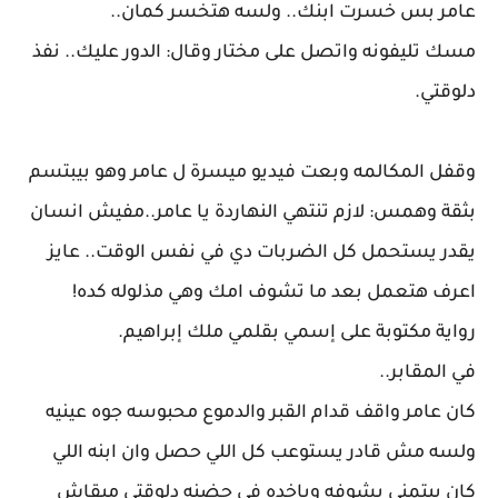
عامر بس خسرت ابنك.. ولسه هتخسر كمان..
مسك تليفونه واتصل على مختار وقال: الدور عليك.. نفذ
دلوقتي.
وقفل المكالمه وبعت فيديو ميسرة ل عامر وهو بيبتسم
بثقة وهمس: لازم تنتهي النهاردة يا عامر..مفيش انسان
يقدر يستحمل كل الضربات دي في نفس الوقت.. عايز
اعرف هتعمل بعد ما تشوف امك وهي مذلوله كده!
رواية مكتوبة على إسمي بقلمي ملك إبراهيم.
في المقابر..
كان عامر واقف قدام القبر والدموع محبوسه جوه عينيه
ولسه مش قادر يستوعب كل اللي حصل وان ابنه اللي
كان بيتمنى يشوفه وياخده في حضنه دلوقتي مبقاش