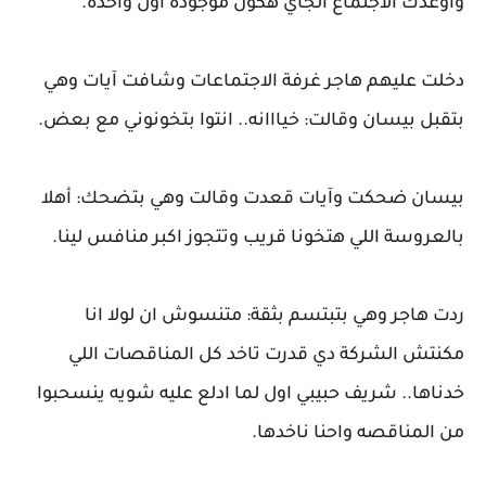
واوعدك الاجتماع الجاي هكون موجودة اول واحدة.
دخلت عليهم هاجر غرفة الاجتماعات وشافت آيات وهي
بتقبل بيسان وقالت: خيااانه.. انتوا بتخونوني مع بعض.
بيسان ضحكت وآيات قعدت وقالت وهي بتضحك: أهلا
بالعروسة اللي هتخونا قريب وتتجوز اكبر منافس لينا.
ردت هاجر وهي بتبتسم بثقة: متنسوش ان لولا انا
مكنتش الشركة دي قدرت تاخد كل المناقصات اللي
خدناها.. شريف حبيبي اول لما ادلع عليه شويه ينسحبوا
من المناقصه واحنا ناخدها.