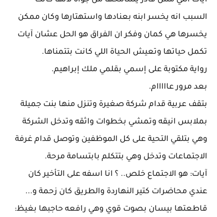
آيات اللي مش قادر يسامحها من جواه لانها كانت
السبب انه يخسر ابنه بعنادها واستهتارها وكان ممكن
يخسرها هي كمان وفكر ان الفراق هو الحل عشان آيات
تكمل حياتها وتعيش الحياة اللي كانت بتتمناها.
رواية مكتوبة على إسمي بقلمي ملك إبراهيم.
بعد مرور عااااام.
بتقف عربية قدام شركة صغيرة وتنزل منها بنت جميلة
بملابس انيقه وتمشي بخطوات واثقه وتدخل الشركة
وهي بتلقي التحية على كل الموظفين وتوصل قدام غرفة
الاجتماعات وتدخل وهي بتتكلم بابتسامة مرحة.
آيات: هو الاجتماع خلص.. ؟ انا اسفه على التأخير كان
عندي محاضرات كتير النهاردة والطريق كان زحمة و...
قاطعتها بيسان بصوت قوي وهي رافعه حاجبها بغيظ: