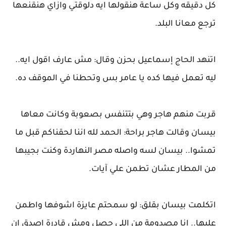
كل دقيقه وكل ساعة هنقولها ايه دلوقتي وازاي هنقنعها
ترجع معانا البلد.
اتنهد الحاج إسماعيل بحزن وقال: مش عارف اقول ايه..
ليه تعمل فيها كده يا عامر بس وتحطنا في الموقف ده.
قربت منهم هاجر وهي بتتنفس بصعوبة وكانت معاها
بيسان وقالت هاجر براحة: الحمد لله اننا لحقناكم قبل ما
تمشوا.. بيسان لسه واصله مصر النهاردة وكنت بجيبها
من المطار عشان تطمن علي آيات.
اتكلمت بيسان بقلق: لو سمحتم عايزة اشوفها واطمن
عليها.. انا مصدومة من اللي حصل ومش قادرة اصدق ان