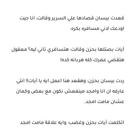
قعدت بيسان قصادها علي السرير وقالت: انا جيت
اودعك لاني مسافره بكره.
آيات بصتلها بحزن وقالت: هتسافري تاني ليه؟ معقول
هتقضي عمرك كله هربانه كده!
ردت بيسان بحزن: وهقعد هنا اعمل ايه يا آيات!! انتي
عارفه ان انا وامجد مينفعش نكون مع بعض وكمان
عشان مامت امجد.
اتكلمت آيات بحزن وغضب: وايه علاقة مامت امجد