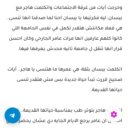
وخرجت آيات من غرفة الاجتماعات واتكلمت هاجر مع
بيسان: ليه فكرتيها يا بيسان احنا لما صدقنا انها تنسى..
هي فعلا مكانتش هتقدر تكمل في نفس الجامعة اللي
كانوا كلهم عارفين انها مرات عامر الجارحي وكان احسن
قرار انها تنقل ل جامعة تانيه محدش يعرفها فيها.
اتكلمت بيسان بثقة: هي عمرها ما هتنسى يا هاجر.. آيات
صحيح قررت تبدأ حياة جديدة بس مش هتقدر تنسى
حياتها القديمة.
اتكلمت هاجر بتوتر: طب بمناسبة حياتها القديمة.. في
احتمال ان عامر يرجع الايام الجايه دي عشان يحضر فرحي