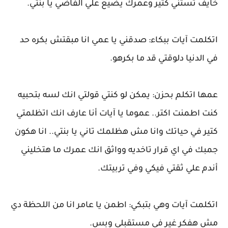
خايف تستني كتير وعمرك يضيع علي الفاضي يا بنتي.
اتكلمت آيات ببكاء: صدقني يا عمي انا مبقتش بكره حد
في الدنيا دلوقتي قد ما بكرهو.
عمها اتكلم بحزن: يمكن لو كنتي قولتي انك لسه بتحبيه
كنت اطمنت اكتر.. عموما يا آيات أنا عارف انك اتظلمتي
كتير في حياتك وانا مش هظلمك تاني يا بنتي.. انا هكون
جمبك في اي قرار تاخديه وواثق انك عمرك ما هتخليني
أندم علي ثقتي فيكي وفي تربيتك.
اتكلمت آيات وهي بتبكي: اطمن يا عامر انا من اللحظة دي
مش هفكر غير في مستقبلي وبس.