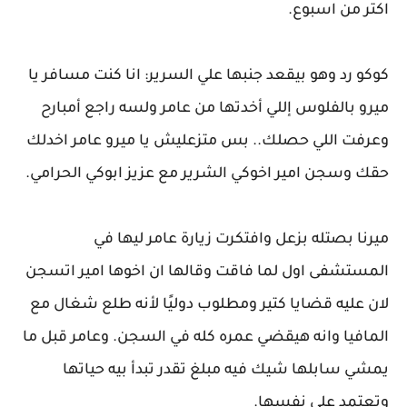
اكتر من اسبوع.
كوكو رد وهو بيقعد جنبها علي السرير: انا كنت مسافر يا
ميرو بالفلوس إللي أخدتها من عامر ولسه راجع أمبارح
وعرفت اللي حصلك.. بس متزعليش يا ميرو عامر اخدلك
حقك وسجن امير اخوكي الشرير مع عزيز ابوكي الحرامي.
ميرنا بصتله بزعل وافتكرت زيارة عامر ليها في
المستشفى اول لما فاقت وقالها ان اخوها امير اتسجن
لان عليه قضايا كتير ومطلوب دوليًا لأنه طلع شغال مع
المافيا وانه هيقضي عمره كله في السجن. وعامر قبل ما
يمشي سابلها شيك فيه مبلغ تقدر تبدأ بيه حياتها
وتعتمد على نفسها.