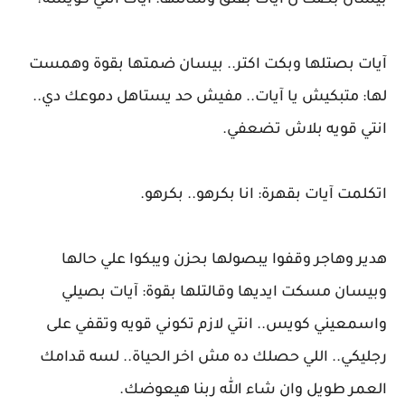
بيسان بصت ل آيات بقلق وسألتها: آيات انتي كويسه؟
آيات بصتلها وبكت اكتر.. بيسان ضمتها بقوة وهمست
لها: متبكيش يا آيات.. مفيش حد يستاهل دموعك دي..
انتي قويه بلاش تضعفي.
اتكلمت آيات بقهرة: انا بكرهو.. بكرهو.
هدير وهاجر وقفوا يبصولها بحزن ويبكوا علي حالها
وبيسان مسكت ايديها وقالتلها بقوة: آيات بصيلي
واسمعيني كويس.. انتي لازم تكوني قويه وتقفي على
رجليكي.. اللي حصلك ده مش اخر الحياة.. لسه قدامك
العمر طويل وان شاء الله ربنا هيعوضك.