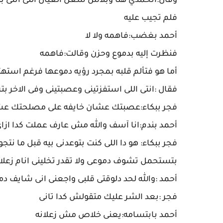
وقال:اتخمدي هنا وبلاش شغل العيال اللى انتى بتعم
فلم تجيب عليه
أحمد بغضب:فاهمه ولا لا
فنظرت إليه بدموع وحزن وقالت:فاهمه
أما هو فتألم قلبه بمجرد رؤيه دموعها فرغم استهتا
فقال :انتى اللى استفزتينى وعصبتينى وفى الاخر بت
فجر ببكاء:عصبتك عشان خايفه على مصلحتك عشان 
أحمد بندم:انا آسف والله مش عارف عملت كدا ازا
فجر ببكاء: هو دا اللى كنت بتوعدنى بيه قبل ما نت
بتستحمل تشوف دموعى ولا تقدر تخلينى انام زعلانه
أحمد :والله لحد دلوقتى قلبى واجعنى انى شايف د
فجر :بعد الشر عليك متقولش كدا تانى
أحمد بابتسامه:يعنى خلاص مش زعلانه