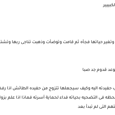
كبييير
تغير حياتها فجأه ثم قامت وتوضأت وذهبت تناجى ربها وتشتك
موعد قدوم جد صبا
 حفيدته اليه وكيف سيجعلها تتزوج من حفيده الطائش اذا رف
لحظه فى التضحيه بحياته فداء لحماية أسرته فماذا اذا علم بزو
 التى لم تبدأ بعد