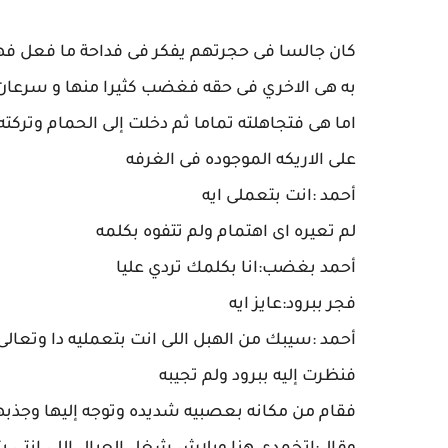
كان جالسا فى حجرتهم يفكر فى فداحة ما فعل فهو
به هى الاخري فى حقه فغضب كثيرا منها و سرعان 
اما هى فتجاهلته تماما ثم دخلت إلى الحمام وترك
على الاريكه الموجوده فى الغرفه
أحمد :انت بتعملى ايه
لم تعيره اى اهتمام ولم تتفوه بكلمه
أحمد بغضب:انا بكلمك تردي عليا
فجر ببرود:عايز ايه
أحمد :سيبك من الهبل اللى انت بتعمليه دا وتعال
فنظرت إليه ببرود ولم تجيبه
فقام من مكانه بعصبيه شديده وتوجه إليها وجذبها