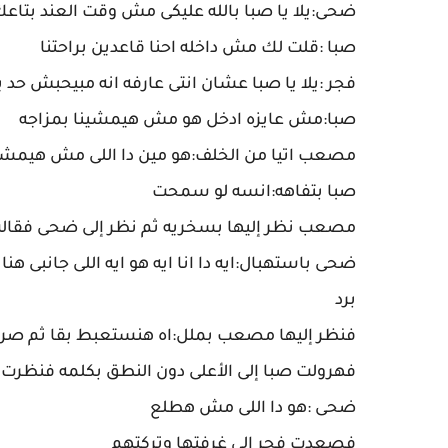
ضحى:يلا يا صبا بالله عليكى مش وقت العند بتاعك دا
صبا :قلت لك مش داخله احنا قاعدين براحتنا
فجر :يلا يا صبا عشان انتى عارفه انه مبيحبش حد 
صبا:مش عايزه ادخل هو مش هيمشينا بمزاجه
مصعب اتيا من الخلف:هو مين دا اللى مش هيمشيك
صبا بتفاهه:انسه لو سمحت
مصعب نظر إليها بسخريه ثم نظر إلى ضحى فقالت
ضحى باستهبال:ايه دا انا ايه هو ايه اللى جانبى هنا 
برد
فنظر إليها مصعب بملل:اه هنستعبط بقا ثم صرخ 
فهرولت صبا إلى الأعلى دون النطق بكلمه فنظرت 
ضحى :هو دا اللى مش هطلع
فصعدت فجر إلى غرفتها وتركتهم