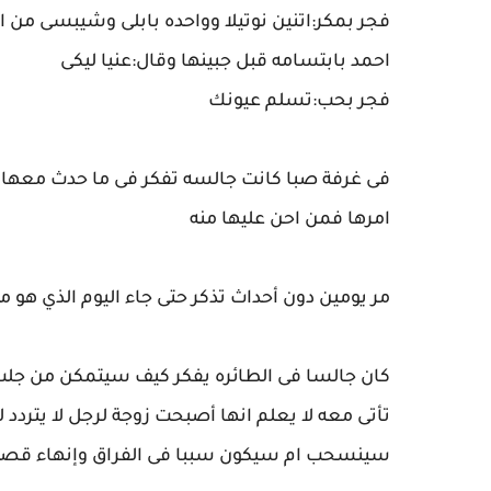
فجر بمكر:اتنين نوتيلا وواحده بابلى وشيبسى من ال
احمد بابتسامه قبل جبينها وقال:عنيا ليكى
فجر بحب:تسلم عيونك
فى غرفة صبا كانت جالسه تفكر فى ما حدث معها و
امرها فمن احن عليها منه
مر يومين دون أحداث تذكر حتى جاء اليوم الذي هو 
كان جالسا فى الطائره يفكر كيف سيتمكن من جلب
تأتى معه لا يعلم انها أصبحت زوجة لرجل لا يتردد 
سينسحب ام سيكون سببا فى الفراق وإنهاء قصتهم