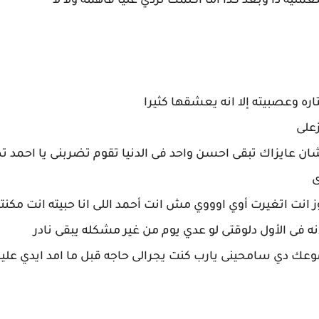
ليه دا وبعد كدا أما اكلمك تردي عليا فاهمه ولا لا
ره وعصبيته إلا انه يعشقها كثيرا
زعلى
عايزاك تبقى احسن واحد فى الدنيا تقوم تضربنى يا احمد ت
ى
جوز انت اتغيرت أوي اوووي مش انت أحمد اللى انا حبيته انت مك
 فى الأول دلوقتى لو عدي يوم من غير مشكله يبقى نادر
موعك دي سامحينى يارب كنت يجرالى حاجه قبل ما امد ايدي علي