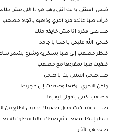
ضحى :استنى يا بت انتى وهيا هو دا اللى مش طالع
فرأت صبا عائده مره اخري وذاهبه باتجاه مصعب
صبا:على فكره انا مش خايفه منك
ضحى :الله عليكى يا صبا يا جامد
فنظر مصعب إلى صبا بسخريه وشرع يشمر ساعديه 
فبقيت صبا بمفردها مع مصعب
صبا:ضحى استنى بت يا ضحى
ولكن الاخري تركتها وصعدت إلى حجرتها
مصعب :كنتى بتقولى ايه بقا
صبا بخوف :كنت بقول حضرتك عايزنى اطلع من الج
فنظر إليها مصعب ثم ضحك عاليا فنظرت له بغي
صعد هو الآخر