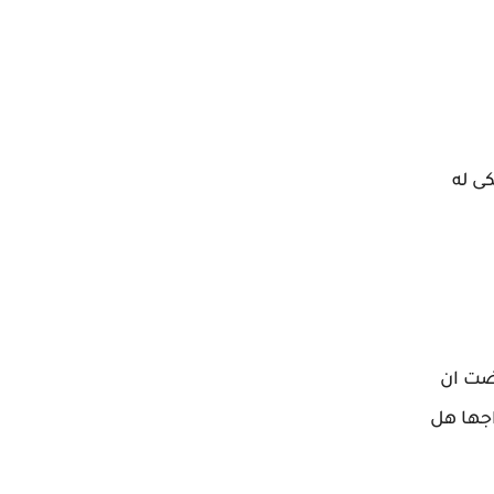
ى له
ضت ان
اجها هل