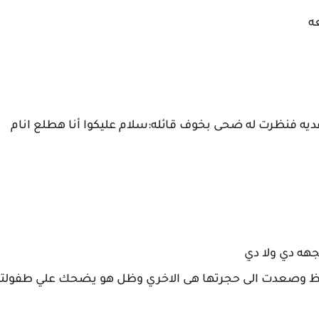
ه
فنظرت له ضحى بخوف قائله:سلام عليكوا أنا هطلع انام
هه دي ولا دي
ظ وصعدت الى حجرتها هى الاخري وظل هو يضحك علي طفولته