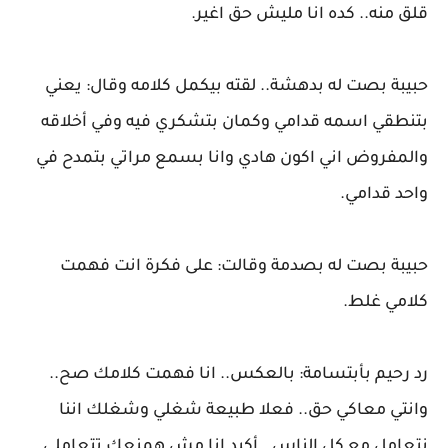
قلق منه.. كده انا مليش حق اغير.
حبيبة بصت له بدهشة.. لقته بيكمل كلامه وقال: يعني
بتنطقي اسمه قدامي وكمان بتشكري فيه وفي أخلاقه
والمفروض اني اكون هادي وانا بسمع مراتي بتمدح في
واحد قدامي.
حبيبة بصت له بصدمة وقالت: على فكرة انت فهمت
كلامي غلط.
رد رحيم بأبتسامة: بالعكس.. انا فهمت كلامك صح..
وانتي معاكي حق.. فعلا طبيعة شغلي وشغلك اننا
نتعامل مع كل الناس.. أكيد انا مش همنعك تتعاملي