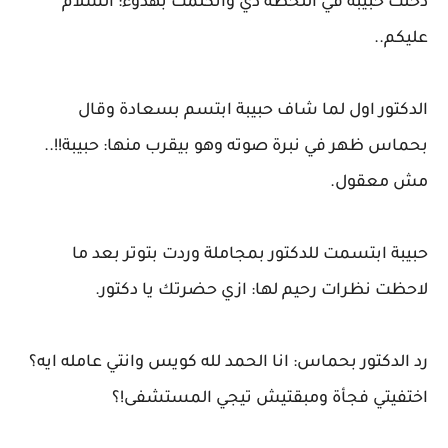
دخلت حبيبة في اللحظة دي واتكلمت بهدوء: السلام
عليكم..
الدكتور اول لما شاف حبيبة ابتسم بسعادة وقال
بحماس ظهر في نبرة صوته وهو بيقرب منها: حبيبة!!..
مش معقول.
حبيبة ابتسمت للدكتور بمجاملة وردت بتوتر بعد ما
لاحظت نظرات رحيم لها: ازي حضرتك يا دكتور.
رد الدكتور بحماس: انا الحمد لله كويس وانتي عامله ايه؟
اختفيتي فجأة ومبقتيش تيجي المستشفى!؟