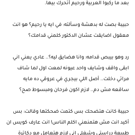
بعد ما ركبوا العربية ورحيم أتحرك بيها.
حبيبة بصت له بدهشة وسألته: في ايه يا رحيم؟ هو انت
معقول اضايقت عشان الدكتور كلمني قدامك؟
رد وهو بيبص قدامه: وانا هضايق ليه؟.. عادي يعني اني
ابقى واقف وشايف واحد عيونه لمعت اول لما شاف
مراتي دخلت.. أصل اللي بيجري في عروقي ده مايه
ساقعه مش دم.. لازم اكون فرحان ومبسوط صح؟
حبيبة كانت هتضحك بس كتمت ضحكتها وقالت: بس
أكيد انت مش هتمنعني اكلم الناس! انت عارف كويس ان
طبيعة دراستي وشغلي اني لازم هتعامل مع دكاترة