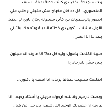
ردت سميحة ببكاء: دي كانت خطة بديلة لـ سيف
المنصوري.. كل ده كان مكياچ مش حقيقي وطلب مني
اتصور بالوضعيات دي كأني مقتـ،ـولة وكان ناوي لو خطته
الأولى فشلت.. تكون دي خطته البديلة ويتهمك بقتـ،ـلي
بعد ما انا اختفي.
حبيبة اتكلمت بذهول: وليه كل ده!؟ انا عارفه انه مجنون
بس مش للدرجادي!
اتكلمت سميحة معاها برجاء: انا اسفه يا دكتورة..
وبصت لـ رحيم وقالتله: ارجوك خرجني يا أستاذ رحيم.. انا
عارفة ان حضرتك الوحيد إللي هتقدر تخرجني من هنا..