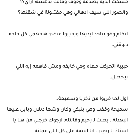
مسكت أيديه بصدمة وخوف وقالت بدهشة: ازاي؟؟
والصور اللي سيف ادهالي وهي مقتـ،ـولة في شقتها؟
اتكلم وهو بياخد ايديها ويقربوا منهم: هتفهمي كل حاجة
دلوقتي.
حبيبة اتحركت معاه وهي خايفه ومش فاهمه إيه اللي
بيحصل.
اول لما قربوا من ذكريا وسميحة..
سميحة وقفت وهي بتبكي وكان وشها دبلان وباين عليها
البهدلة.. بصت لـ رحيم وقالتله: ارجوك خرجني من هنا يا
استاذ يا رحيم.. انا اسفه على كل اللي عملته.