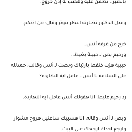
بالكتير.. نطمن عليه وهكتب له إذن خروج.
وعدل الدكتور نضارته النظر بتوتر وقال: عن اذنكم.
خرج من غرفة أنس..
ورحيم بص لـ حبيبة بغيظ..
حبيبة هزت كتفها بارتباك وبصت لـ أنس وقالت: حمدلله
على السلامة يا أنس.. عامل ايه النهاردة؟
رد رحيم عليها: انا هقولك أنس عامل ايه النهاردة.
وبص لـ أنس وقاله: انا هسيبك ساعتين هروح مشوار
وارجع اخدك ارجعك على البيت.