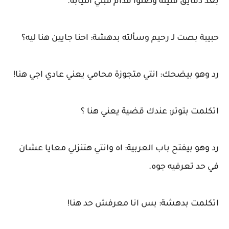
بعد دقايق قليله وصلوا قدام مبني النيابة.
حبيبة بصت لـ رحيم وسألته بدهشة: احنا جايين هنا ليه؟
رد وهو بيضحك: انتي متجوزة محامي يعني عادي اجي هنا!
اتكلمت بتوتر: عندك قضية يعني هنا ؟
رد وهو بيفتح باب العربية: اه وانتي هتنزلي معايا عشان
في حد تعرفيه جوه.
اتكلمت بدهشة: بس انا معرفش حد هنا!