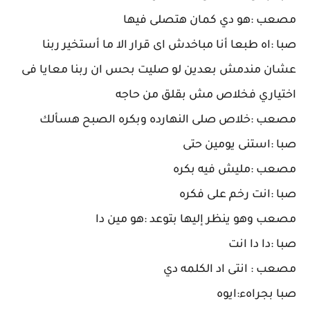
مصعب :هو دي كمان هتصلى فيها
صبا :اه طبعا أنا مباخدش اى قرار الا ما أستخير ربنا
عشان مندمش بعدين لو صليت بحس ان ربنا معايا فى
اختياري فخلاص مش بقلق من حاجه
مصعب :خلاص صلى النهارده وبكره الصبح هسألك
صبا :استنى يومين حتى
مصعب :مليش فيه بكره
صبا :انت رخم على فكره
مصعب وهو ينظر إليها بتوعد :هو مين دا
صبا :دا دا انت
مصعب : انتى اد الكلمه دي
صبا بجراهء:ايوه