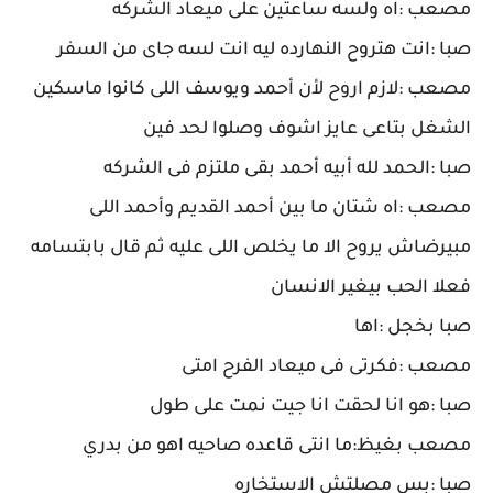
مصعب :اه ولسه ساعتين على ميعاد الشركه
صبا :انت هتروح النهارده ليه انت لسه جاى من السفر
مصعب :لازم اروح لأن أحمد ويوسف اللى كانوا ماسكين
الشغل بتاعى عايز اشوف وصلوا لحد فين
صبا :الحمد لله أبيه أحمد بقى ملتزم فى الشركه
مصعب :اه شتان ما بين أحمد القديم وأحمد اللى
مبيرضاش يروح الا ما يخلص اللى عليه ثم قال بابتسامه
فعلا الحب بيغير الانسان
صبا بخجل :اها
مصعب :فكرتى فى ميعاد الفرح امتى
صبا :هو انا لحقت انا جيت نمت على طول
مصعب بغيظ:ما انتى قاعده صاحيه اهو من بدري
صبا :بس مصلتش الاستخاره