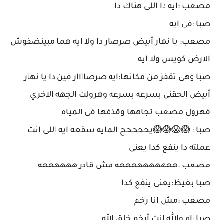
مصعب :ايه دا اللى هناك دا
صبا :فى ايه
مصعب: يا نهار أبيض صرصار دا ولا ايه هما مبينضفوش
الارض كويس ولا ايه
صبا وهى تقفز من مكانها:ايه صرصاااار فين دا يا نهار
أبيض الحقنى بسرعه بسرعه وهرولت الجهه الاخري
فهرول مصعب تجاهها وقذفها فى المياه
صبا : 😱😱😱😱يححححح المايه سقعه ايه اللى انت
عملته دا ينفع كدا يعنى
مصعب :ههههههههههه مش قادر ههههههه
صبا بغيظ:يعنى ينفع كدا
مصعب :مش انا رخم
صبا :اه والله انت أرخم خلق الله