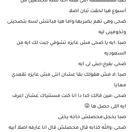
صبا:هههههههه انتى هبله احنا لسه مخلصين من
أسبوع هيا لحقت تبان اصلا
ضحى وهى تهم بضربها:واما هيا مبانتش لسه بتصحينى
وتخوفينى ليه
صبا :ايه يا ضحى مش عايزه تشوفي جبت لك ايه من
السعوديه
ضحى بفرح:جبتى لى ايه
صبا :لا مش هقولك بقا عشان انتى مش عايزه تقعدي
معايا
ضحى :مين قالك كدا دا انا كنت مستنياك عشان اعرف
ايه اللى حصل ها 😜
صبا بخجل:محصلش حاجه يختى
ضحى :والله كذابه قال محصلش قال انا عارفه اصلا أبيه