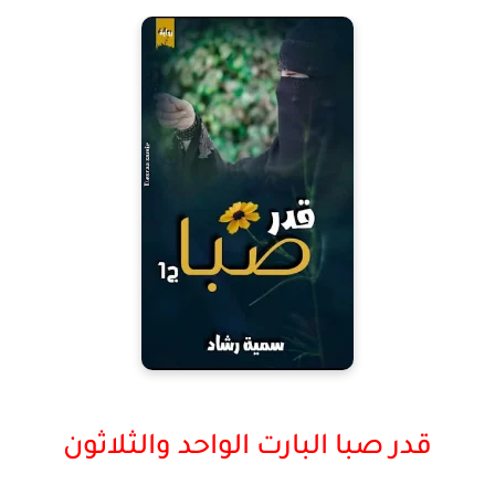
قدر صبا البارت الواحد والثلاثون