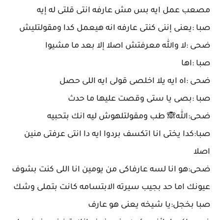
مصعب عمل ايه بس مش عارفه انتى قلتى له إيه
صبا :يعنى إننى كنتى عارفه انه هيعمل كدا ومقولتليش
ضحى :لا والله معرفتش اصلا إلا بعد ما مشيوا
صبا :اها
ضحى :اه ايه يلا اخلصى قولى ايه اللى حصل
صبا :بصى يا ستى وقصت عليها ما حدث
ضحى:الله🙈 طب ومقولتلهوش ليه انك بتحبيه
صبا:كدا يختى انا اتكسف بردوا ايه دا انتى عرفتى منين
اصلا
ضحى:هو انا لسه عارفاكى من يومين انا اللى كنت بشوف
عيونك اما حد بجيب سيرته الابتسامه كانت بتملى وشك
صبا بخجل:يا شيخه يعنى هو عارف