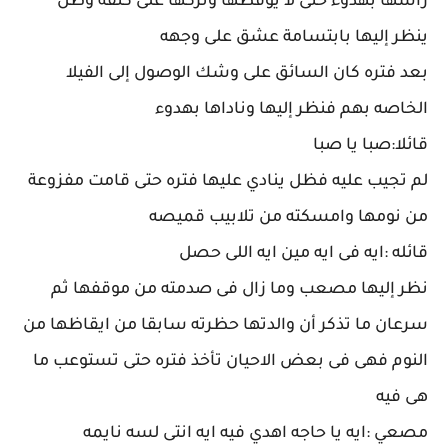
رأسها بهدوء حتى لا يوقظها وتركها على كتفه وظل
ينظر إليها بابتسامة عشق على وجهه
بعد فتره كان السائق على وشك الوصول إلى الفيلا
الخاصه بهم فنظر إليها وناداها بهدوء
قائلا:صبا يا صبا
لم تجيب عليه فظل ينادي عليها فتره حتى قامت مفزوعة
من نومها وامسكته من تلابيب قميصه
قائله :ايه فى ايه مين ايه اللى حصل
نظر إليها مصعب وما زال فى صدمته من موقفها ثم
سرعان ما تذكر أن والدتها حظرته سابقا من ايقاظها من
النوم فهى فى بعض الاحيان تأخذ فتره حتى تستوعب ما
هى فيه
مصعي :ايه يا حاجه اهدي فيه ايه انتى لسه نايمه