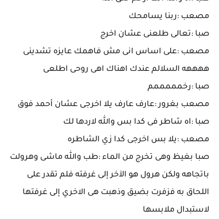
مصعب :ربنا يسامحك
صبا :تعالى طلعنى عشان اخرج
مصعب :على اساس انى مش فاهمك عايزه تشدينى
ههههه السلالم عندك اهناك اهى روحى اطلعى
صبا :رخمممممم
مصعب بغرور :عارف عارف يلا اخرجى عشان أحمد فوق
صبا :اه شاطر فى كدا بس والله لاردها لك
مصعب :يلا بس اخرجى كدا زي الشاطره
صبا بغيظ وهى تخرج من الماء :طب والله ماشى وهرولت
باتجاهه ولكن هرول هو الآخر إلى غرفته فلم تقدر على
اللحاق به فزفرت بضيق وذهبت هى الاخري إلى غرفتها
لاستبدال ملابسها