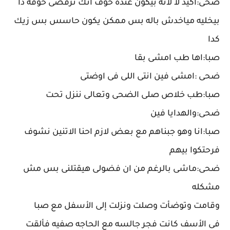
ضحى:اكيد لا لأنه بيكون عنده خوف انك ترفضى خوفه دا
بيخليه مياخدش باله بس ممكن يكون حاسس بس زيك
كدا
صبا:اها طب امشى بقا
ضحى :امشى فين انتى اللى فى اوضتى
صبا:طب خلاص صلى الضحى وتعالى ننزل تحت
ضحى:والهدايا فين
صبا:انا وهو جبناهم مع بعض لازم احنا الاتنين نشوف
فرحتكوا بيهم
ضحى:ماشى بالرغم من ان فضولى هيقتلنى بس مش
مشكله
وقامت وتوضأت وصلت ونزلت إلى الأسفل مع صبا
فى الأسف كانت فجر جالسه مع الحاجه صفيه فألقت