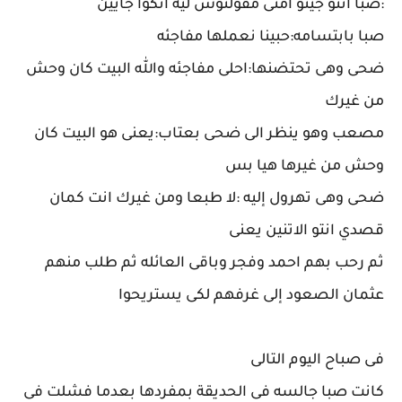
:صبا انتو جيتو امتى مقولتوش ليه انكوا جايين
صبا بابتسامه:حبينا نعملها مفاجئه
ضحى وهى تحتضنها:احلى مفاجئه والله البيت كان وحش
من غيرك
مصعب وهو ينظر الى ضحى بعتاب:يعنى هو البيت كان
وحش من غيرها هيا بس
ضحى وهى تهرول إليه :لا طبعا ومن غيرك انت كمان
قصدي انتو الاتنين يعنى
ثم رحب بهم احمد وفجر وباقى العائله ثم طلب منهم
عثمان الصعود إلى غرفهم لكى يستريحوا
فى صباح اليوم التالى
كانت صبا جالسه فى الحديقة بمفردها بعدما فشلت فى