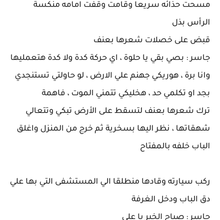
مسحت حذائه سريعا وقامت وقفت امامه منكسة
الرأس بذل
قبض على خصلات شعرها بعنف
جاسر : بصي بقي يا حلوة ، اي حركة كدة ولا كدة هتعمليها
وانا برة ، هوريكي جهنم علي الارض ، لو حاولتي تستنجدي
بجد او تكلمي حد ، هخليكي تتمني الموت ، فاهمة
ترك شعرها بعنف لتسقط على الأرض تبكي وتتعالي
شهقاتها ، نظر اليها بسخرية ثم خرج من المنزل واغلق
الباب خلفه بالمفتاح
ركب سيارته وقادها منطلقا الي المستشفى التي بها علي
دق الباب ودخل الغرفة
جاسر : صباح الخير يا علي