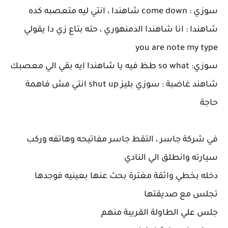
سوزي : come down شاهندا ، انتي ليه متعصبه كده
شاهندا : انا شاهندا الدمنهوري ، حته بتاع زي دا يقولي
you are note my type
سوزي: so what طظ فيه يا شاهندا ايه بقي الي معصبك
شاهند غاضبة : سوزي بليز shut up انتي مش فاهمة
حاجة
في شركة جاسر ، التقط جاسر مفاتيحه وهاتفه وركب
سيارته وانطلق الي النادي
دخله بخطي واثقة مغترة بحث عنها بعينيه فوجدها
تجلس مع صديقتها
جلس علي الطاولة القريبة منهم