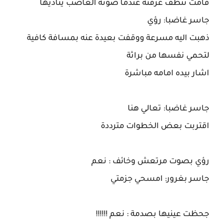
قامت تنظف غرفته عندما صوته الغاضب يناديها
جاسر غاضبا: رؤي
ذهبت اليه مسرعة ووقفت بعيدة عنه بمسافة كافية
لتحمي نفسها من براثة
اشار بيده امامه مباشرة
جاسر غاضبا: تعالي هنا
اقتربت بعض الخطوات مترددة
رؤي بصوت مرتعش وخائف : نعم
جاسر بغرور: امسحي جزمتي
جحظت عينيها بصدمة : نعم !!!!!!