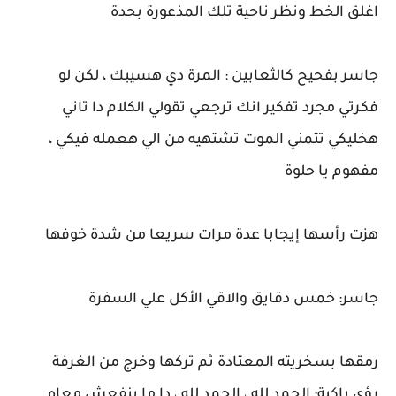
اغلق الخط ونظر ناحية تلك المذعورة بحدة
جاسر بفحيح كالثعابين : المرة دي هسيبك ، لكن لو
فكرتي مجرد تفكير انك ترجعي تقولي الكلام دا تاني
هخليكي تتمني الموت تشتهيه من الي هعمله فيكي ،
مفهوم يا حلوة
هزت رأسها إيجابا عدة مرات سريعا من شدة خوفها
جاسر: خمس دقايق والاقي الأكل علي السفرة
رمقها بسخريته المعتادة ثم تركها وخرج من الغرفة
رؤي باكية: الحمد لله ، الحمد لله ، دا ما ينفعش معاه