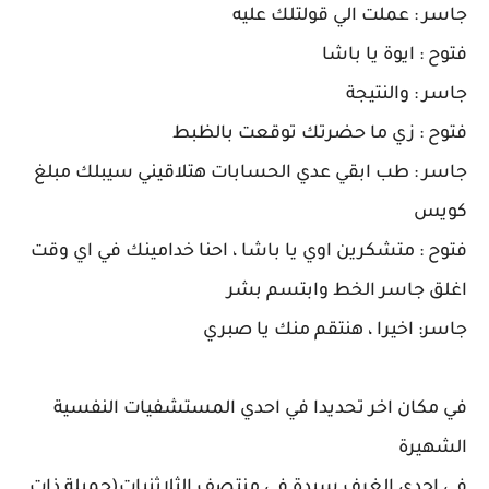
جاسر : عملت الي قولتلك عليه
فتوح : ايوة يا باشا
جاسر : والنتيجة
فتوح : زي ما حضرتك توقعت بالظبط
جاسر : طب ابقي عدي الحسابات هتلاقيني سيبلك مبلغ
كويس
فتوح : متشكرين اوي يا باشا ، احنا خدامينك في اي وقت
اغلق جاسر الخط وابتسم بشر
جاسر: اخيرا ، هنتقم منك يا صبري
في مكان اخر تحديدا في احدي المستشفيات النفسية
الشهيرة
في احدي الغرف سيدة في منتصف الثلاثنيات(جميلة ذات