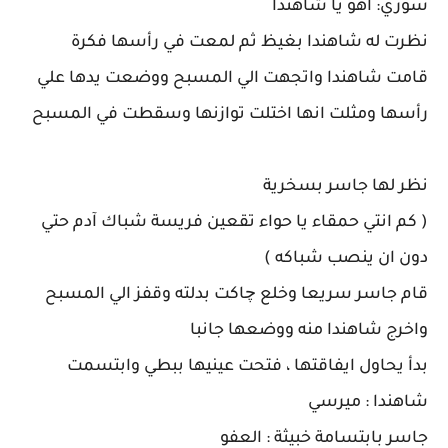
سوزي: اهو يا شاهندا
نظرت له شاهندا بغيظ ثم لمعت في رأسها فكرة
قامت شاهندا واتجهت الي المسبح ووضعت يدها علي
رأسها ومثلت انها اختلت توازنها وسقطت في المسبح
نظر لها جاسر بسخرية
( كم انتي حمقاء يا حواء تقعين فريسة شباك آدم حتي
دون ان ينصب شباكه )
قام جاسر سريعا وخلع چاكت بدلته وقفز الي المسبح
واخرج شاهندا منه ووضعها جانبا
بدأ يحاول ايفاقتها ، فتحت عينيها ببطي وابتسمت
شاهندا : ميرسي
جاسر بابتسامة خبيثة : العفو