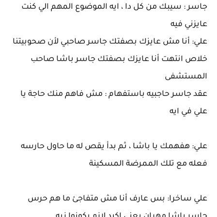
جاسر : سيبك من كل دا ، ايه الموضوع المهم الي كنت
عايزني فيه
علي: أنا مش عايزك بصفتك جاسر صاحبي لأن صحوبيتنا
خلاص انتهت أنا عايزك بصفتك جاسر باشا صاحب
المستشفى
عقد جاسر حاجبيه باستفهام : مش فاهم منك حاجة يا
علي في ايه
علي: هفهمك يا باشا ، ثم بدأ يقص له ما حاول حارسه
فعله مع تلك الممرضة المسكينة
علي ساخرا: بس عارف أنا مش متفاجئ ما هم حرس
جاسر باشا مهران يعني اكيد لازم يكونوا زيه