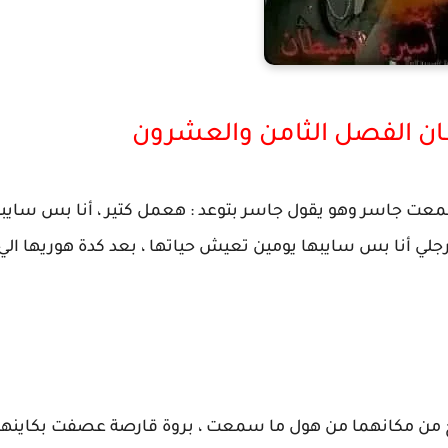
ن الفصل الثامن والعشرون
عت جاسر وهو يقول جاسر بتوعد : هعمل كتير ، أنا بس سايب
لي أنا بس سايبها يومين تعيش حياتها ، بعد كدة هوريها الي 
ج من مكانهما من هول ما سمعت ، بروة قارصة عصفت بكاينه