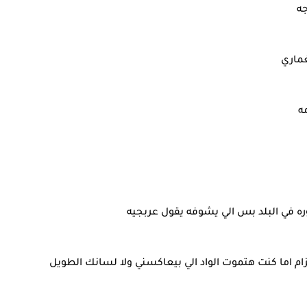
ه
غماري
ه
ه في البلد بس الي يشوفه يقول عربجيه
عزام اما كنت هتموت الواد الي بيعاكسني ولا لسانك الطويل