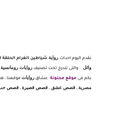
ر
واية
نقدم اليوم احداث
شياطين الغرام الحلقة الث
وائل
روايات رومانسية
. والتى تندرج تحت تصنيف
،
روايات
بكم فى
موقع مجنونة
عشاق
موقعنا ، هن
مصرية
قصص عشق
قصص قصيرة
قصص حب
،
،
،