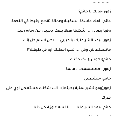
...............
زهور:-مالك يا حاتم؟!
حاتم: -امك ماسكة السكينة وعمالة تقطع بغيظ في اللحمة
وهيا بصالي.... شكلها فعلا بتفكر تجيبني من زمارة رقبتي
زهور: -بعد الشر عليك يا حبيبي.... بص اسلم حل إنك
ماتبصلهاش وكل.... تحب احطلك ايه في طبقك؟!
حاتم(بهمس): -ضحكتك
زهور: -ههههههه.... مالها
حاتم: -بتشبعني
زهور(وهو تشير لهنية بعينها): -انت شكلك مستعجل اوي على
قدرك
حاتم: -بعد الشر عليا.... انا لسه عاوز ادخل دنيا