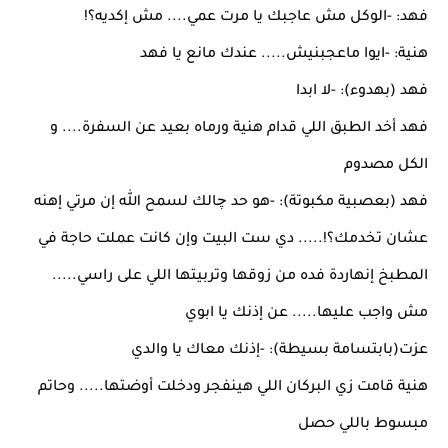
فهد: -الوكل مش عاجبك يا مرت عمي.... مش إكديه؟!
هنية: -ايوا ماعجبنيش..... عندك مانع يا فهد
فهد (بهدوء): -لا ابدا
فهد أخد الطبق اللي قدام هنية ورماه بعيد عن السفرة.... و
الكل مصدوم
فهد (بعصبية مكبوتة): -هو حد چالك لسمح الله إن مرتي إهنه
عشان تخدمك؟!..... دي ست البيت وإن كانت عملت حاجة في
المطبخ إنهاردة فده من زوقها وتربيتها اللي على راسي.....
مش واجب عليها..... عن إذنك يا ابوي
عزت(بابتسامة بسيطة): -إذنك معاك يا والدي
هنية قامت زي البركان اللي هينفجر ودخلت أوضتها..... وحاتم
مبسوط باللي حصل