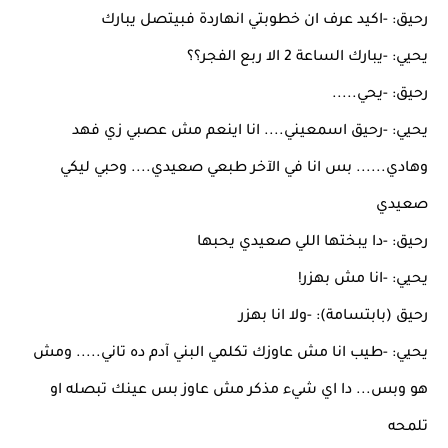
رحيق: -اكيد عرف ان خطوبتي انهاردة فبيتصل يبارك
يحيي: -يبارك الساعة 2 الا ربع الفجر؟؟
رحيق: -يحي.....
يحيي: -رحيق اسمعيني.... انا اينعم مش عصبي زي فهد
وهادي...... بس انا في الآخر طبعي صعيدي.... وحبي ليكي
صعيدي
رحيق: -دا يبختها اللي صعيدي يحبها
يحيي: -انا مش بهزر!
رحيق (بابتسامة): -ولا انا بهزر
يحيي: -طيب انا مش عاوزك تكلمي البني آدم ده تاني..... ومش
هو وبس... دا اي شيء مذكر مش عاوز بس عينك تبصله او
تلمحه