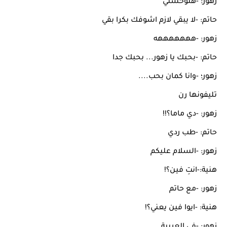
زهور: -هتوحشني
حاتم: -لا يبقي لازم اشوفك بكرا بقي
زهور: -هههههههه
حاتم: -بحبك يا زهور... بحبك جدا
زهور؛ -وانا كمان بحب....
تليفونها رن
زهور: -دي ماما؟!!
حاتم: -طب ردي
زهور: -السلام عليكم
هنية:-انتِ فين؟!
زهور: -مع حاتم
هنية: -ايوا فين يعني؟!