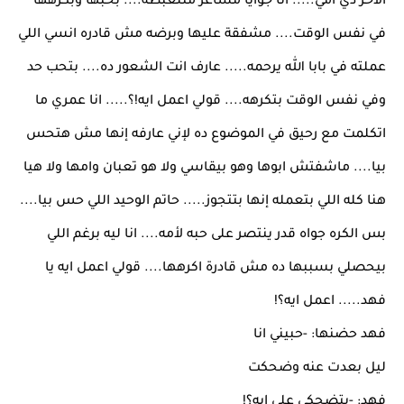
الاخر دي امي..... انا جوايا مشاعر متلغبطة.... بحبها وبكرهها
في نفس الوقت.... مشفقة عليها وبرضه مش قادره انسي اللي
عملته في بابا الله يرحمه..... عارف انت الشعور ده.... بتحب حد
وفي نفس الوقت بتكرهه.... قولي اعمل ايه!؟..... انا عمري ما
اتكلمت مع رحيق في الموضوع ده لإني عارفه إنها مش هتحس
بيا.... ماشفتش ابوها وهو بيقاسي ولا هو تعبان وامها ولا هيا
هنا كله اللي بتعمله إنها بتتجوز..... حاتم الوحيد اللي حس بيا....
بس الكره جواه قدر ينتصر على حبه لأمه.... انا ليه برغم اللي
بيحصلي بسببها ده مش قادرة اكرهها.... قولي اعمل ايه يا
فهد..... اعمل ايه؟!
فهد حضنها: -حبيني انا
ليل بعدت عنه وضحكت
فهد: -بتضحكي على ايه؟!