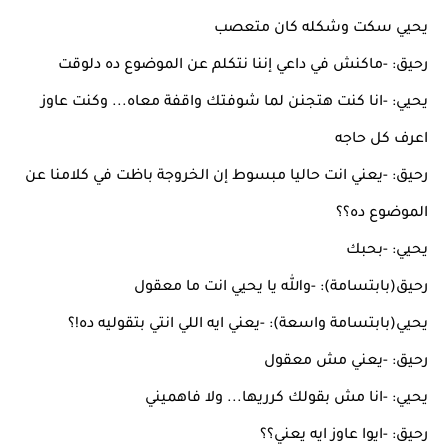
يحيي سكت وشكله كان متعصب
رحيق: -ماكنش في داعي إننا نتكلم عن الموضوع ده دلوقت
يحيي: -انا كنت هتجنن لما شوفتك واقفة معاه... وكنت عاوز
اعرف كل حاجه
رحيق: -يعني انت حاليا مبسوط إن الخروجة باظت في كلامنا عن
الموضوع ده؟؟
يحيي: -بحبك
رحيق(بابتسامة): -والله يا يحيي انت ما معقول
يحيي(بابتسامة واسعة): -يعني ايه اللي انتي بتقوليه ده!؟
رحيق: -يعني مش معقول
يحيي: -انا مش بقولك كرريها... ولا فاهميني
رحيق: -ايوا عاوز ايه يعني؟؟