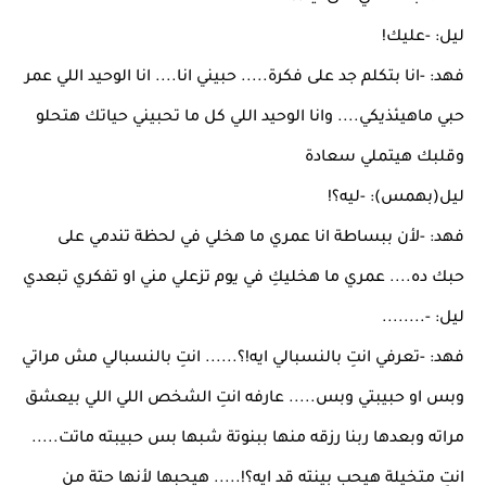
ليل: -عليك!
فهد: -انا بتكلم جد على فكرة..... حبيني انا.... انا الوحيد اللي عمر
حبي ماهيئذيكي.... وانا الوحيد اللي كل ما تحبيني حياتك هتحلو
وقلبك هيتملي سعادة
ليل(بهمس): -ليه؟!
فهد: -لأن ببساطة انا عمري ما هخلي في لحظة تندمي على
حبك ده.... عمري ما هخليكِ في يوم تزعلي مني او تفكري تبعدي
ليل: -........
فهد: -تعرفي انتِ بالنسبالي ايه!؟...... انتِ بالنسبالي مش مراتي
وبس او حبيبتي وبس..... عارفه انتِ الشخص اللي اللي بيعشق
مراته وبعدها ربنا رزقه منها ببنوتة شبها بس حبيبته ماتت.....
انتِ متخيلة هيحب بينته قد ايه؟!..... هيحبها لأنها حتة من