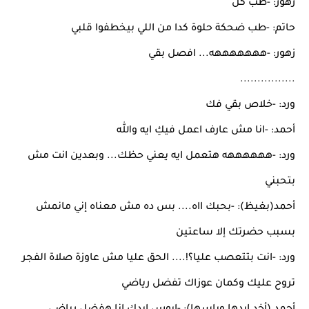
زهور: -طب كل
حاتم: -طب ضحكة حلوة كدا من اللي بيخطفوا قلبي
زهور: -هههههههه... افصل بقي
................
ورد: -خلاص بقي فك
أحمد: -انا مش عارف اعمل فيكِ ايه والله
ورد: -ههههههه هتعمل ايه يعني حظك... وبعدين انت مش
بتحبني
أحمد(بغيظ): -بحبك ااه.... بس ده مش معناه إني مانمش
بسبب حضرتك إلا ساعتين
ورد: -انت بتتعصب عليا؟!.... الحق عليا مش عاوزة صلاة الفجر
تروح عليك وكمان عوزاك تفضل رياضي