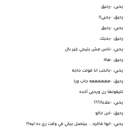
يحيى: -رحيق
رحيق: -يحيي!!
يحيي: -رحيق
رحيق: -بحبك
يحيي: -ناس مش بتيجي غير بال
رحيق: -هااا
يحيي: -بالحب انا قولت حاجه
رحيق: -ههههههه جاب ورا
تليفونها رن ويحيي أخده
يحيي: -علاء!!؟؟؟
رحيق: -ابن خالو
يحيي: -ايوا فاكره... بيتصل بيكي في وقت زي ده ليه؟!