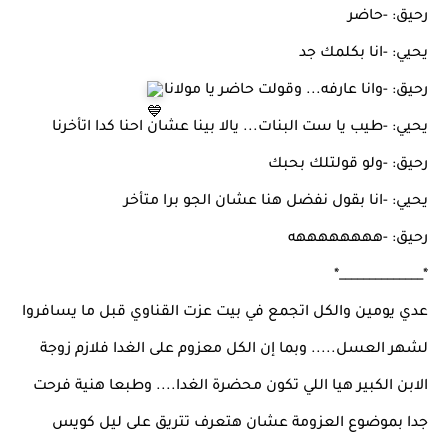
رحيق: -حاضر
يحيي: -انا بكلمك جد
رحيق: -وانا عارفه... وقولت حاضر يا مولانا
يحيي: -طيب يا ست البنات... يالا بينا عشان احنا كدا اتأخرنا
رحيق: -ولو قولتلك بحبك
يحيي: -انا بقول نفضل هنا عشان الجو برا متأخر
رحيق: -ههههههههه
*______________*
عدي يومين والكل اتجمع في بيت عزت القناوي قبل ما يسافروا
لشهر العسل..... وبما إن الكل معزوم على الغدا فلازم زوجة
الابن الكبير هيا اللي تكون محضرة الغدا.... وطبعا هنية فرحت
جدا بموضوع العزومة عشان هتعرف تتريق على ليل كويس