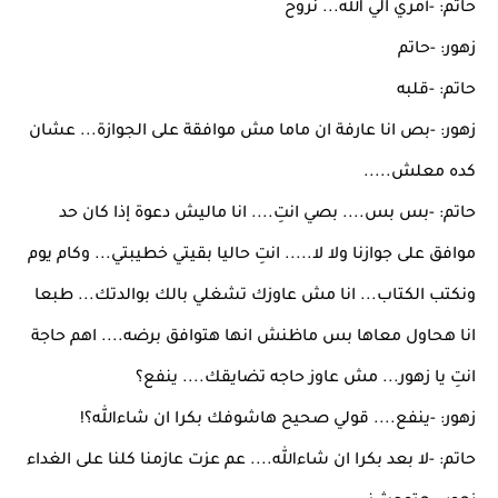
حاتم: -أمري الي الله... نروح
زهور: -حاتم
حاتم: -قلبه
زهور: -بص انا عارفة ان ماما مش موافقة على الجوازة... عشان
كده معلش.....
حاتم: -بس بس.... بصي انتِ.... انا ماليش دعوة إذا كان حد
موافق على جوازنا ولا لا..... انتِ حاليا بقيتي خطيبتي... وكام يوم
ونكتب الكتاب... انا مش عاوزك تشغلي بالك بوالدتك... طبعا
انا هحاول معاها بس ماظنش انها هتوافق برضه.... اهم حاجة
انتِ يا زهور... مش عاوز حاجه تضايقك.... ينفع؟
زهور: -ينفع.... قولي صحيح هاشوفك بكرا ان شاءالله؟!
حاتم: -لا بعد بكرا ان شاءالله.... عم عزت عازمنا كلنا على الغداء