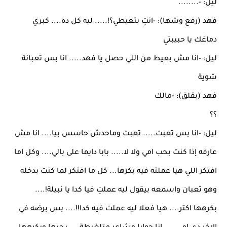
ليل: -........
فهد (رفع وشها): -انتِ بتعيطي؟!..... ليه كل ده.... كبري
دماغك يا حبيبتي
ليل: -انا مش بعيط من اللي حصل يا فهد..... انا بس تعبانة
شوية
فهد (بقلق): -مالك
؟؟
ليل: -انا بس تعبت..... تعبت وماحدش حاسس بيا.... انا مش
عارفه إذا كنت بحب امي ولا لا..... بابا دايما على بالي.... وكل اما
افتكر اللي هيا عملته فيه بكرها... كل ما افتكر لما كنت بدخله
وهو تعبان واسمعه بيقول ليه عملتِ فيا كدا يا نبيلة!....
بكرهها اكتر.... هيا فعلا ليه عملت فيه كدا!!.... بس برضه في