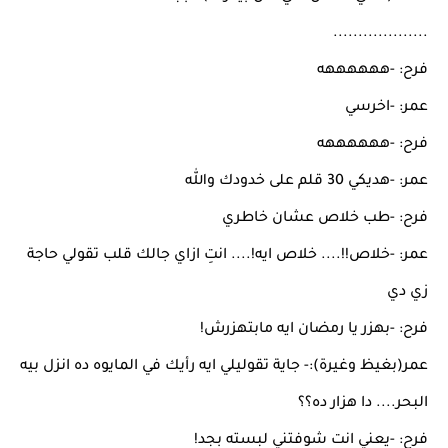
...................
فرح: -ههههههه
عمر: -اخرسي
فرح: -ههههههه
عمر: -هديكي 30 قلم على خدودك والله
فرح: -طب خلاص عشان خاطري
عمر: -خلاص!!.... خلاص ايه!.... انتِ ازاي جالك قلب تقولي حاجة
زي دي
فرح: -بهزر يا رمضان ايه مابتهزرش!
عمر(بغيظ وغيرة):- جاية تقوليلي ايه رأيك في المايوه ده انزل بيه
البحر.... دا هزار ده؟؟
فرح: -يعني انت شوفتني لبسته بجد!