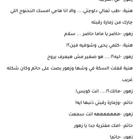
زهور: -في العربية
هنية: -طب تعالي دلوچتي.... والا انا هاچي امسك النحنوح اللي
چارك من زمارة رقبته
زهور: -حاضر يا ماما حاضر.... سلام
هنية: -كلمي يحيى وشوفيه فين؟!
زهور: -ليه؟!.... هو صغير مش هيعرف يروح
هنية قفلت السكة في وشها وزهور بصت على حاتم وكان شكله
غريب
زهور: -مالك؟!.... انت كويس!
حاتم: -وزمارة رقبتي ذنبها ايه!
زهور: -هههههههه انت سمعت
حاتم: -امك مفترية جدا يا زهور
زهور: -حاتم!