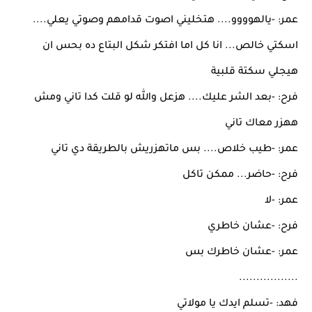
عمر: -يالهوووو.... هتخليني اصوت قدامهم وصوتي يعلي....
اسكتي خالص... انا كل اما افتكر شكل البتاع ده بحس ان
هيجلي سكتة قلبية
فرح: -بعد الشر عليك.... هزعل والله لو قلت كدا تاني ومش
ههزر معاك تاني
عمر: -طيب خلاص.... بس ماتهزريش بالطريقة دي تاني
فرح: -حاضر... ممكن تاكل
عمر: -لا
فرح: -عشان خاطري
عمر: -عشان خاطرك بس
.................
فهد: -تسلم ايدك يا مولاتي