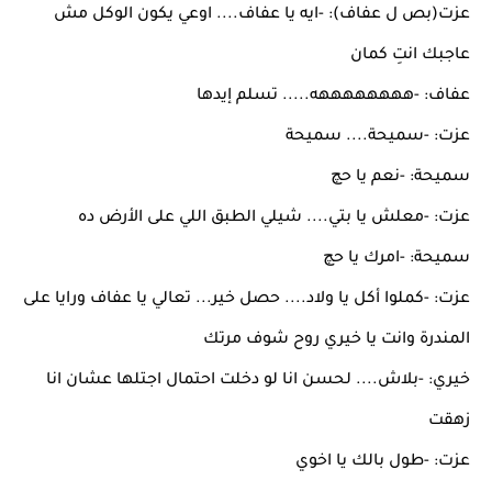
عزت(بص ل عفاف): -ايه يا عفاف.... اوعي يكون الوكل مش
عاجبك انتِ كمان
عفاف: -ههههههههه..... تسلم إيدها
عزت: -سميحة.... سميحة
سميحة: -نعم يا حچ
عزت: -معلش يا بتي.... شيلي الطبق اللي على الأرض ده
سميحة: -امرك يا حچ
عزت: -كملوا أكل يا ولاد.... حصل خير... تعالي يا عفاف ورايا على
المندرة وانت يا خيري روح شوف مرتك
خيري: -بلاش.... لحسن انا لو دخلت احتمال اجتلها عشان انا
زهقت
عزت: -طول بالك يا اخوي