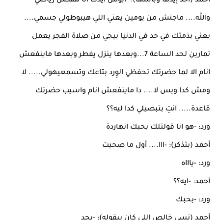
أحمد (أخد إيدها وباسها): -ابوس ايدك انا هفضل رياضي
والله.... ماجتش من يومين يعني اللي هيبوظولي جسمي....
يعني بذمتك في حد في الدنيا بيجي من صلاة الفجر يعمل
تمارين لحد الساعة 7...وبعدها ينزل يفطر وبعدها ماينفعش
انام الا لما حضرتك تحفظي الوِرد بتاعك وتسمعيهولي..... لا
ومش كدا وبس لا.... دا ماينفعش انام واسيب حضرتك
قاعدة..... انتِ بتبصيلي كدا ليه؟؟
ورد: -هو انا قولتلك بحبك انهاردة
أحمد (بتذكر): -ااا.... أول ما صحيت
ورد: -ياااه
أحمد: -ايه؟؟
ورد: -بحبك
أحمد (نسي خالص اللي كان بيقوله): -بجد