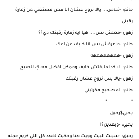
حاتم: -خلاص... يالا نروح عشان انا مش مستغني عن زمارة
رقبتي
زهور: -معلش بس.... هيا ايه زمارة رقبتك دي؟؟
حاتم: -ماعرفش بس انا خايف من امك
زهور: -ههههههههه
حاتم: -لا كدا مابقتش خايف وممكن افضل معاكِ للصبح
زهور: -يالا بس نروح عشان رقبتك
حاتم: -اه صحيح فكرتيني
*_____________*
يحيي$رحيق
يحيي: -وبعدين؟!
رحيق: -سيبت البيت وجيت هنا وحكيت لفهد كل اللي كريم عمله