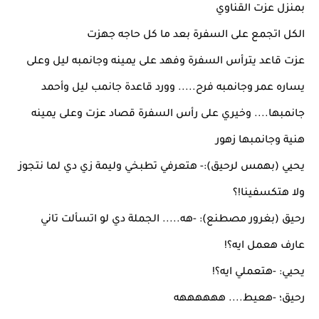
بمنزل عزت القناوي
الكل اتجمع على السفرة بعد ما كل حاجه جهزت
عزت قاعد يترأس السفرة وفهد على يمينه وجانمبه ليل وعلى
يساره عمر وجانمبه فرح..... وورد قاعدة جانمب ليل وأحمد
جانمبها.... وخيري على رأس السفرة قصاد عزت وعلى يمينه
هنية وجانمبها زهور
يحيي (بهمس لرحيق):- هتعرفي تطبخي وليمة زي دي لما نتجوز
ولا هتكسفينا!؟
رحيق (بغرور مصطنع): -هه..... الجملة دي لو اتسألت تاني
عارف هعمل ايه؟!
يحيي: -هتعملي ايه؟!
رحيق؛ -هعيط.... ههههههه