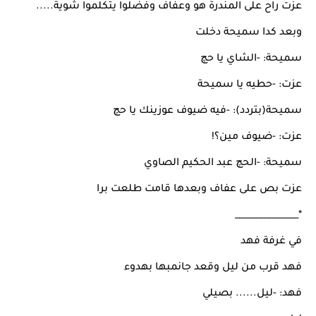
عزت راح على المندرة هو وعفاف وفضلوا يتكلموا شوية.....
وبعد كدا سميحة دخلت
سميحة: -الشاي يا حچ
عزت: -حطيه يا سميحة
سميحة(بتردد): -فيه ضيوف عوزينك يا حچ
عزت: -ضيوف مين؟!
سميحة: -الحچ عبد الحكيم الصاوي
عزت بص على عفاف وبعدها قامت طلعت برا
*_______________
في غرفة فهد
فهد قرب من ليل وقعد جانمبها بهدوء
فهد: -ليل...... بصيلي