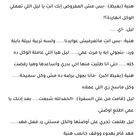
هنية (بغيظ): -بس مش المفروض إنك انتِ يا ليل اللي تعملي
الوكل انهاردة؟!
ليل: -اي.....
هنية: -بس انتِ ماتعرفيش عوايدنا..... ولسه تربية نبيلة باينة
ورد: -بتچولي ايه يا مرت عمي..... ليل هيا اللي عاملة الوكل ده
كله..... حتي انا طلبت منها اجي بدري واساعدها وهيا رفضت
هنية (بغيظ اكبر): -مانا بچول برضه ده مش وكل سميحة.....
وكل ماسخ زي اللي عملاه
ليل (قامت من علي السفرة): -الحمدلله شبعت.... بعد إذنك يا
عمي اطلع اوضتي
ليل طلعت تجري على أوضتها والكل مستني رد فعل فهد.....
فهد قام بهدوء ووقف جانمب هنية