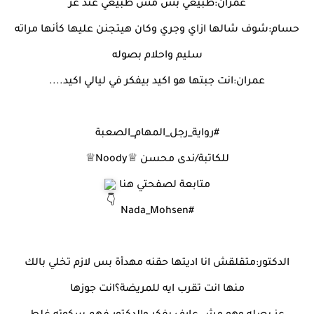
عمران:طبيعي بس مش طبيعي عند عز
حسام:شوف شالها ازاي وجري وكان هيتجنن عليها كأنها مراته
سليم واحلام بصوله
عمران:انت جبتها هو اكيد بيفكر في ليالي اكيد....
#رواية_رجل_المهام_الصعبة
للكاتبة/ندى محسن ♕Noody♕
متابعة لصفحتي هنا
#Nada_Mohsen
الدكتور:متقلقش انا اديتها حقنه مهدأة بس لازم تخلي بالك
منها انت تقرب ايه للمريضة؟انت جوزها