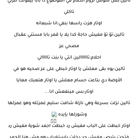
تالين:بس ملوش لزوم الكلام في الموضوع دا بابا بيقولك تنزلي
تاكلي
اوتار هزت راسها بنفي:انا شبعانه
تالين:تؤ تؤ مفيش حاجة كدا يلا يا قمر بابا مستني عقبال
مصحي عز
احلام:تاااااالين انتي يا بنت تااااالي
تالين:يوه بقى معلش يا اوتار خبطي على عز صحيه هو في
الأوضة دي بتاعت حسام معلش يا اوتار هتعبك معايا
اوتار:بس مينفعش انا...
تالين نزلت بسرعة وهي نازلة شافت سليم غمزتله وهو غمزلها
وشورلها بإيده
اوتار خبطت على الباب مفيش رد خبطت اجمد شوية مفيش رد
فتحت بتبص مفيش حد دخلت بإستغراب:هو مش هنا الحمد