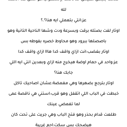
لله
عز:انتي بتعملي ايه هنا؟.؟
اوتار لفت بصتله برقت وبسرعة ودت وشها الناحية التانية وهو
باصصلها ببرود وهو محاوط خصره بفوطه بس
اوتار بغضب:انت ازاي واقف كدا هااا ازاي واقف كدا
عز:واحد في حمام اوضة هيخرج منه ازاي وبعدين انتي ايه اللي
جابك هنا؟
اوتار بترجع بضهرها وهي مغمضة:عشان اصاحيك تاكل
خبطت في الباب اللي اتقفل وهو قرب:استني هي ناقصة عمى
لما تغمضي عينك
طلعت قدام بحذر وهو فتح الباب وهي جريت على تحت كان
هيضحك بس سكت:احم غريبة