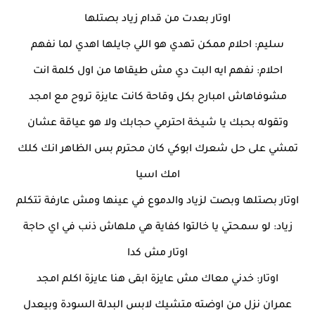
اوتار بعدت من قدام زياد بصتلها
سليم: احلام ممكن تهدي هو اللي جايلها اهدي لما نفهم
احلام: نفهم ايه البت دي مش طيقاها من اول كلمة انت
مشوفاهاش امبارح بكل وقاحة كانت عايزة تروح مع امجد
وتقوله بحبك يا شيخة احترمي حجابك ولا هو عياقة عشان
تمشي على حل شعرك ابوكي كان محترم بس الظاهر انك كلك
امك اسيا
اوتار بصتلها وبصت لزياد والدموع في عينها ومش عارفة تتكلم
زياد: لو سمحتي يا خالتوا كفاية هي ملهاش ذنب في اي حاجة
اوتار مش كدا
اوتار: خدني معاك مش عايزة ابقى هنا عايزة اكلم امجد
عمران نزل من اوضته متشيك لابس البدلة السودة وبيعدل