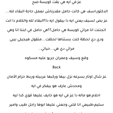
عز:في ايه هي بقت كويسة صح
الدكتور:اسف هي كانت حامل مقدرناش نعمل حاجة البقاء لله...
عز بص لسيف:يعني ايه دا بيقول ايه دا؟البقاء لله والكلام دا انت
اتجننت انا مراتي كويسة هي حامل؟؟هي حامل في ابننا انا وهي
ودي دي لحظة كنت بستناها لحظت...متقول هيجيلي بيبي
مراتي دي هي...حياتي..
وقع وسيف وعمران جريو عليه مسكوه
Back
عز شال اوتار بسرعه نزل بيها وركبها عربيته وربط حزام الأمان
ومحدش عارف هو بيفكر في ايه
احلام:هو ماله دا عز في ايه هو خايف عليها قوي كدا ليه
سليم:طبيعي انا قلبي وجعني عليها ابوها راجل طيب وامير