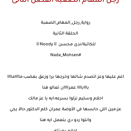
رجل المهام الصعبة الفصل الثانى
رواية_رجل_المهام_الصعبة
الحلقة الثانية
للكاتبة/ندى محسن ♕Noody♕
#Nada_Mohsen
اغم عليها وعز اتصدم شالها وخرجها برا وزعق بغضب:مااااماااا
باااباااا عمراااان تعالو هنا
احلام وسليم نزلوا بسرعه:ايه يا عز مالك
عز:مين اللي حابسها في الأوضة عمران كلم الدكتور حالآ يجي
وانتوا ردو دي بتعمل ايه هنا