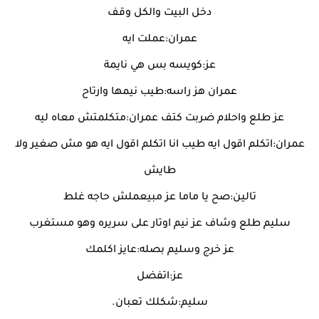
دخل البيت والكل وقف
عمران:عملت ايه
عز:كويسه بس هي نايمة
عمران هز راسه:طيب نيمها وارتاح
عز طلع واحلام ضربت كتف عمران:متكلمتش معاه ليه
عمران:اتكلم اقول ايه طيب انا اتكلم اقول ايه هو مش صغير ولا
طايش
تالين:صح يا ماما عز مبيعملش حاجه غلط
سليم طلع وشاف عز نيم اوتار على سريره وهو مستغرب
عز خرج وسليم بصله:عايز اكلمك
عز:اتفضل
سليم:شكلك تعبان.