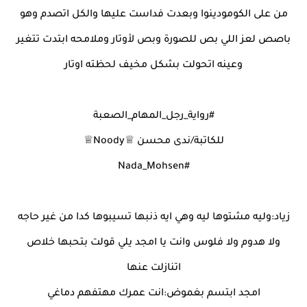
من على الكومودينوا وبعدت فداست عليها والكل اتصدم وهو
باصص لعز اللي بص للصورة وبص لأوتار وملامحه ابتدت تتغير
وعينه اتحولت بشكل مخيف لحظته اوتار
#رواية_رجل_المهام_الصعبة
للكاتبة/ندى محسن ♕Noody♕
#Nada_Mohsen
زياد:وليه مشتوها ليه وهي ايه ذنبها تسيبوها كدا من غير حاجه
ولا هدوم ولا فلوس وانت يا امجد يلي قولت بتحبها خلاص
اتنازلت عنها
امجد ابتسم بغموض:انت عمرك مهتفهم دماغي