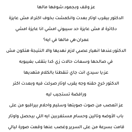
عز وقف وبجمود:شوفها مالها
الدكتور بيقرب اوتار بعدت وانكمشت بخوف اكتر:لا مش عايزة
دكاترة لا مش عايزة حد سيبوني امشي انا عايزة امشي
عمران:هي مالها في ايه؟
الدكتور:عندها انهيار عصبي لازم نهديها والا النتيجة هتكون مش
في صالحها وسعات حالات زي كدا بتقلب بغيبوبه
عز:يا سيدي انت جاي تنقطنا بالكلام متهديها
الدكتور خرج حقنه وجه يقرب اوتار صرخت فيه وبعدت اكتر
ورافضة تستجيب ليه
عز اتعصب من صوت صويتها وسليم واحلام بيراقبو من على
باب الأوضه وتالين وحسام مستغربين ايه اللي بيحصل واوتار
قامت بسرعة من على السرير وغصب عنها وقعت صورة ليالي