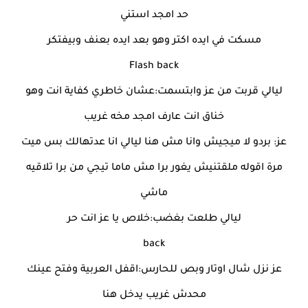
حد امجد استني
مسكت في ايده اكتر وهو بعد ايده بعنف وبيفتكر
Flash back
ليالي قربت من عز وابتسمت:عشان خاطري كفاية انت وهو
خناق انت عارف امجد مخه غريب
عز: بردو لا ميجيش وانا مش هنا ليالي انا عدتهالك بس ميت
مرة اقوله ملقتنيش يغور برا مش ماما تيجي من برا تلاقيه
ماشي
ليالي طلعت بغضب:خلاص يا عز انت حر
back
عز نزل شال اوتار وبص للحارس:اقفل العربية وفتح عينك
محدش غريب يدخل هنا