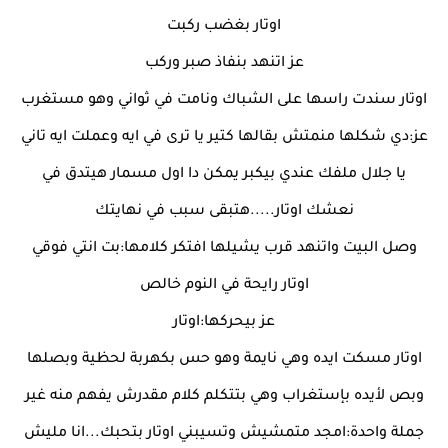
اوتار بغضب ركبت
عز اتنهد بنفاذ صبر وركب
اوتار سندت راسها على الشباك ونامت في ثواني وهو مستغرب
عز:دي شكلها منمتش بقالها كتير يا ترى في ايه وعملت ايه تاني
يا جلال ملفك عندي بيكبر يمكن دا اول مسمار هيتدق في
نعشك اوتار.....هتبقى سبب في نهايتك
وصل البيت واتنهد قرب يشيلها افتكر كلامها:بت انتي فوقي
اوتار رايحة في النوم خالص
عز بيحركها:اوتار
اوتار مسكت ايده وهي نايمة وهو حس بكهربة لحظية وبصلها
وبص لأيده بإستغراب وهي بتتكلم كلام مقدرش يفهم منه غير
جملة واحدة:امجد متمشيش وتسيبني اوتار بتحبك...انا مليش