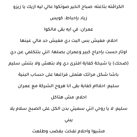
الكراڤته بتاعته: صباح الخير صوتكوا عالي ليه ازيك يا زيزو
زياد بإحباط: كويس
عمران: في ايه بقى مالكوا
احلام: مفيش بس البت دي مفيش حد مالي عينها
اوتار حست بإحراج كبير وعمران بصلها: انتي بتتكلمي عن دي
(ضحك) يا شيخة كفاية افترى دي ولا بتهش ولا بتنش سليم
باشا شكل مراتك هتملى فراغها على حساب البنية
سليم: احلااام كفاية بقى انا هروح الشركة مع عمران
احلام: مش هتاكل
سليم: لا يا روحي انتي سميتي بدن الكل على الصبح سلام يلا
يبني
مشيوا واحلام نفخت بغضب وطلعت