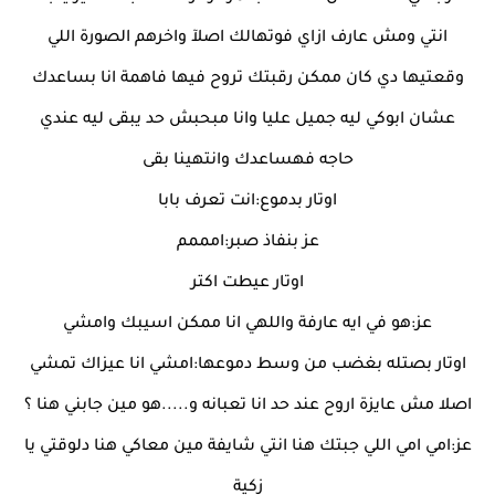
انتي ومش عارف ازاي فوتهالك اصلآ واخرهم الصورة اللي
وقعتيها دي كان ممكن رقبتك تروح فيها فاهمة انا بساعدك
عشان ابوكي ليه جميل عليا وانا مبحبش حد يبقى ليه عندي
حاجه فهساعدك وانتهينا بقى
اوتار بدموع:انت تعرف بابا
عز بنفاذ صبر:امممم
اوتار عيطت اكتر
عز:هو في ايه عارفة واللهي انا ممكن اسيبك وامشي
اوتار بصتله بغضب من وسط دموعها:امشي انا عيزاك تمشي
اصلا مش عايزة اروح عند حد انا تعبانه و.....هو مين جابني هنا ؟
عز:امي امي اللي جبتك هنا انتي شايفة مين معاكي هنا دلوقتي يا
زكية