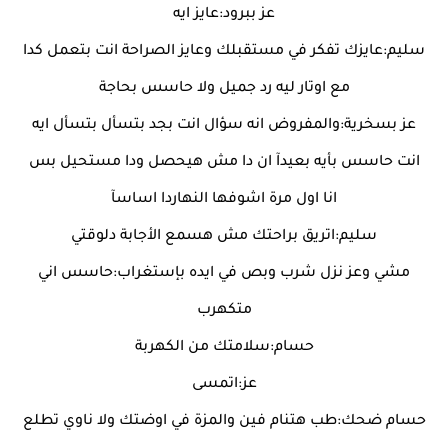
عز ببرود:عايز ايه
سليم:عايزك تفكر في مستقبلك وعايز الصراحة انت بتعمل كدا
مع اوتار ليه رد جميل ولا حاسس بحاجة
عز بسخرية:والمفروض انه سؤال انت بجد بتسأل بتسأل ايه
انت حاسس بأيه بعيدآ ان دا مش هيحصل ودا مستحيل بس
انا اول مرة اشوفها النهاردا اساسآ
سليم:اتريق براحتك مش هسمع الأجابة دلوقتي
مشي وعز نزل شرب وبص في ايده بإستغراب:حاسس اني
متكهرب
حسام:سلامتك من الكهربة
عز:اتمسى
حسام ضحك:طب هتنام فين والمزة في اوضتك ولا ناوي تطلع