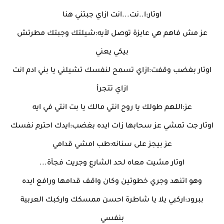
اوتار:ا..نت...انت ازاي جبتني هنا
عز مش فاهم هي عايزة توصل لأيه:شيلتك وجبتك مطرتش
بيكي يعني
اوتار بغضب وقفت:ازاي تسمح لنفسك تشيلني يا بني ادم انت
ازاي تتجرأ
عز:اللهم طولك يا روح انتي مالك يا بت انتي في ايه
اوتار جت تمشي عز سحابها زات ايده بغضب:ايدك احترم نفسك
عز بيجز على سنانه:طب امشي قدامي
اوتار مشيت معاه لحد الشارع وجريت فجأة...
وهو اتنهد وجري خطوتين وكان واقف قدامها ورافع ايده
ببرود:اركبي يلا يا شاطرة احسن ممسكك واركبك العربية
بنفسي