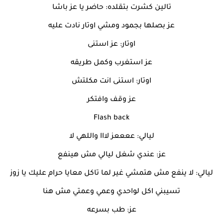
تالين كشرت بتقلده: حاضر يا عز باشا
عز بصلها بجمود ومشي اوتار نادت عليه
اوتار: عز استنى
عز استغرب وكمل طريقه
اوتار: استنى انت مكلتش
عز وقف وافتكر
Flash back
ليالي: ععععز لااا واللهي لا
عز: عندي شغل ليالي مش هينفع
ليالي: لا ينفع مش هتمشي غير لما تاكل معايا حرام عليك يا زوز
تسيبني اكل لواحدي وعمي وعمتي مش هنا
عز: طب بسرعه