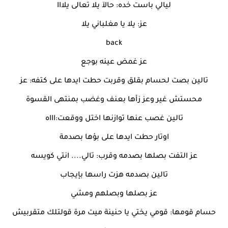
ليالي باست خده: حالآ يلا تعالى يلااا
عز: يلا يا مغلباني يلا
back
عز غمض عينه بوجع
تالين بصت لحسام بقلق وقربت حطت ايدها على كتفه: عز
محستش غير وعز زأها بعنف وغضب بمنتهى القسوة
تالين غصب عنها توازنها اختل ووقعت:اااه
اوتار حطت ايدها على بؤها بصدمة
عز التفت بصلها بصدمه وقرب: تالي.... انتي كويسه
تالين بصدمه هزت راسها بإيجاب
عز بصلها وبصلهم ومشي
حسام قومها: قومي يختي يا حنينة ميت مرة قولتلك متقربيش