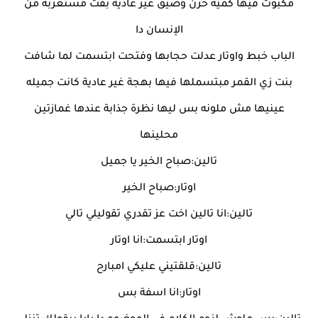
مكبوت فيها كمية حزن وضيق غير عادية بقت مستغربة من
الإنسان دا
الباب خبط واوتار عدلت حجابها وفتحت ابتسمت لما شافت
بنت زي القمر مبتسملها فيها بهجة غير عادية كانت جميله
عينيها مش ملونه بس ليها نظرة جذابة عندها غمازتين
محلينها
تالين:صباح الخير يا جميل
اوتار:صباح الخير
تالين:انا تالين اخت عز تقدري تقوليلي تالي
اوتار ابتسمت:انا اوتار
تالين:قلقتيني عليكي امبارح
اوتار:انا اسفة بس