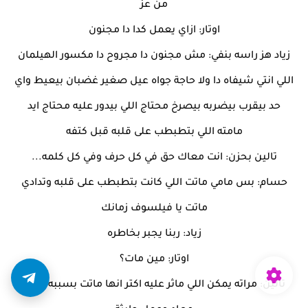
من عز
اوتار: ازاي يعمل كدا دا مجنون
زياد هز راسه بنفي: مش مجنون دا مجروح دا مكسور الهيلمان
اللي انتي شيفاه دا ولا حاجة جواه عيل صغير غضبان بيعيط واي
حد بيقرب بيضربه بيصرخ محتاج اللي بيدور عليه محتاج ايد
مامته اللي بتطبطب على قلبه قبل كتفه
تالين بحزن: انت معاك حق في كل حرف وفي كل كلمه...
حسام: بس مامي ماتت اللي كانت بتطبطب على قلبه وتدادي
ماتت يا فيلسوف زمانك
زياد: ربنا يجبر بخاطره
اوتار: مين مات؟
تالين: مراته يمكن اللي ماثر عليه اكتر انها ماتت بسببه كانت