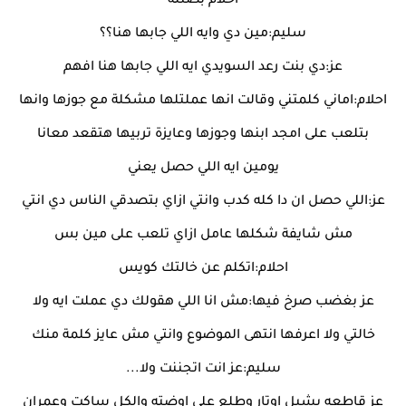
احلام بصتله
سليم:مين دي وايه اللي جابها هنا؟؟
عز:دي بنت رعد السويدي ايه اللي جابها هنا افهم
احلام:اماني كلمتني وقالت انها عملتلها مشكلة مع جوزها وانها
بتلعب على امجد ابنها وجوزها وعايزة تربيها هتقعد معانا
يومين ايه اللي حصل يعني
عز:اللي حصل ان دا كله كدب وانتي ازاي بتصدقي الناس دي انتي
مش شايفة شكلها عامل ازاي تلعب على مين بس
احلام:اتكلم عن خالتك كويس
عز بغضب صرخ فيها:مش انا اللي هقولك دي عملت ايه ولا
خالتي ولا اعرفها انتهى الموضوع وانتي مش عايز كلمة منك
سليم:عز انت اتجننت ولا...
عز قاطعه بشيل اوتار وطلع على اوضته والكل ساكت وعمران