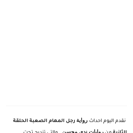
ر
واية
نقدم اليوم احداث
رجل المهام الصعبة الحلقة
روايات ندى محسن
الثانية
من
. والتى تندرج تحت