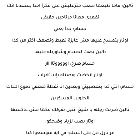
تالين: ماما طبعها صعب متزعليش على فكرآ احنا يسعدنا انك
تقعدي معانا مرتاحين حقيقي
حسام: جدآ يعني
اوتار بتمسح عنيها مش عايزة تعيط وتضعف اكتر من كدا
تالين بصت لحسام وشاورتله عليها
حسام صرخ: اوووووتااااار
اوتار اتخضت وبصتله بإستغراب
حسام: انتي كدا بتعصبيني وبعدين انا نقطة ضعفي دموع البنات
الحلوين المسكرين
تالين ضربت رجله: يا شيخ اتنيل بقولك فكها مش عاكسها
اوتار بصت لزياد وضحكوا
عز نازل من على السلم: في ايه متوسعوا كدا