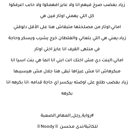
زياد بغضب صرخ فيهم:انا ولا عايز افهمكوا ولا حابب اعرفكوا
كل اللي يهمني اوتار فين هي
اماني:اوتار من مصلحتها متبقاش هنا على الأقل دلوقتي
زياد:يعني هي اللي بتعاني والغلطان خرج يشرب ويسكر وحاجة
في منتهى القرف انا عايز اختي اوتار
اماني:البنت دي مش اختك انت ابني انا انما هي بنت اسيا انا
مبكرهاش انا مش عيزاها تبقى هنا جلال مش هيسيبها
زياد بغضب طلع على اوضته بيكسر اي حاجة قدامه :انا بكرهه انا
بكرهه
#رواية_رجل_المهام_الصعبة
للكاتبة/ندى محسن ♕Noody♕