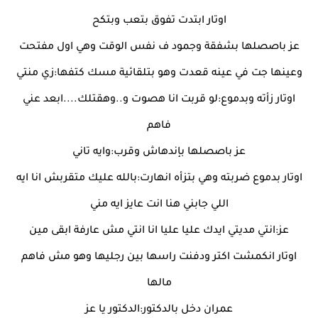
اوتار ابتدت تفوق بتعب وبتكح
عز باصصلها بشفقة وجمود ف نفس الوقت وهي اول مفتحت
وعينها جت في عينه قعدت وهو بتلقائية مسك كتفها:زي منتي
اوتار زأته وبدموع:لو قربت انا هصوت و..وهقتلك....ابعد عني
فاهم
عز باصصلها بإندهاش وقرب:وايه تاني
اوتار بدموع ضربته وهي بتزأه انهارت:بالله عليك متقربش انا ايه
اللي جابني هنا انت عايز ايه مني
عز:انتي مديتي ايدك عليا عليا انا انتي مش عارفة ابقى مين
اوتار انكمشت اكتر ودفنت راسها بين رجليها وهو مش فاهم
مالها
عمران دخل بالدكتور:الدكتور يا عز