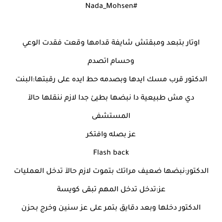
#Nada_Mohsen
اوتار بتبعد ومبقتش شايفة قدامها وقعت فقدت الوعي
وحسام اتصدم
الدكتور قرب مسك ايدها وبصدمه حط ايده على رقبتها:البنت
دي مش طبيعية دا نبضها بطيئ جدا لازم ننقلها حالآ
المستشفى
عز بصله وافتكر
Flash back
الدكتور:نبضها ضعيف مراتك بتموت لازم حالآ تدخل العمليات
عز:تدخل تدخل المهم تبقى كويسة
الدكتور دخلها وبعد دقايق بتمر على عز سنين وخرج بحزن