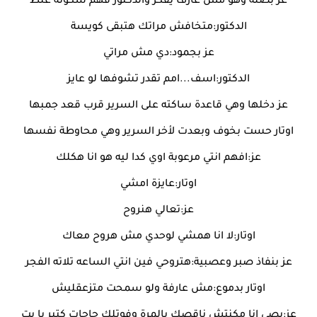
عز بصله وهو مش عارف يفكر والدكتور فهم سكوته غلط
الدكتور:متخافش مراتك هتبقى كويسة
عز بجمود:دي مش مراتي
الدكتور:اسف...امم تقدر تشوفها لو عايز
عز دخلها وهي قاعدة ساكته على السرير قرب قعد جمبها
اوتار حست بخوف وبعدت لأخر السرير وهي محاوطة نفسها
عز:افهم انتي مرعوبة اوي كدا ليه هو انا هكلك
اوتار:عايزة امشي
عز:تعالي هنروح
اوتار:لا انا همشي لوحدي مش هروح معاك
عز بنفاذ صبر وعصبية:هتروحي فين انتي الساعه تلاته الفجر
اوتار بدموع:مش عارفة ولو سمحت متزعقليش
عز:بصي انا مكنتش ناقصك بالمرة وفوتلك حاجات كتير يا بت