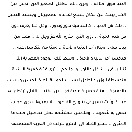
الدنيا فوق أكتافه .. وترى ذلك الطفل الصغير الذى اندس بين
الكبار يبحث عن مكان يتسع لقدماه الصغيرتان وجسده النحيل
.. تلك هى الدنيا .. كالساقية تدور وتدور .. وكل منا يعرف دوره
فى هذه الحياة .. دوره الذى اختاره الله عز وجل له .. فمنا من
يبرع فيه .. وينال أجر الدنيا والآخرة .. ومنا من يتكاسل عنه ..
فيخسر أجر الدنيا والآخرة .. وسط تلك الوجوه المصرية التى
تتباين فى الشكل واللون والملامح .. ترى فتاة خمرية البشرة
متوسطة الوزن والطول ليست بالجميلة باهرة الحسن وليست
بالدميمة .. فتاة مصرية عادية كملايين الفتيات اللاتى ترتطم بها
عيناك وأنت تسير فى شوارع القاهرة .. لا يميزها سوى حجاب
تخفى به شعرها .. وملابس محتشمة تخفى تفاصيل جسدها
الأنثوى .. تسير الفتاة الى المترو لتركب فى العربة المخصصة