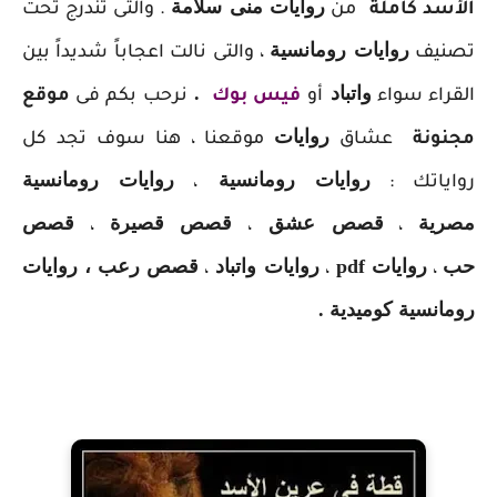
روايات منى سلامة
الأسد كاملة
من
. والتى تندرج تحت
روايات رومانسية
تصنيف
، والتى نالت اعجاباً شديداً بين
واتباد
.
القراء سواء
أو
فيس بوك
نرحب بكم فى
موقع
روايات
مجنونة
عشاق
موقعنا ، هنا سوف تجد كل
روايات رومانسية
روايات رومانسية
رواياتك :
،
مصرية
قصص عشق
قصص قصيرة
قصص
،
،
،
حب
روايات pdf
روايات واتباد
قصص رعب ، روايات
،
،
،
رومانسية كوميدية .