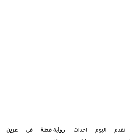
ر
واية
ن
قدم اليوم احداث
قطة فى عرين