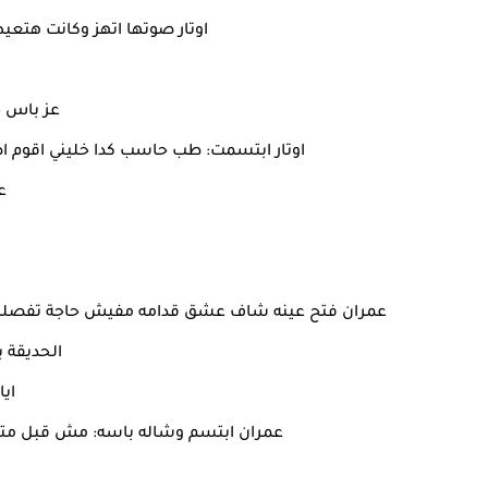
اوتار صوتها اتهز وكانت هت
عز باس جب
اوتار ابتسمت: طب حاسب كدا خليني اقوم 
ع
عمران فتح عينه شاف عشق قدامه مفيش حاجة تفصلهم 
الحديقة ب
اي
عمران ابتسم وشاله باسه: مش قبل متن