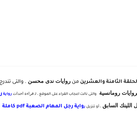
روايات ندى محسن
حلقة الثامنة والعشرين
من
. والتى تندر
وايات رومانسية
قراءة احداث
ر
والتى نالت اعجاب القراء على الموقع ، لـ
رواية
 اللينك السابق
واية رجل المهام الصعبة pdf كاملة
، أو تنزيل
ر
م