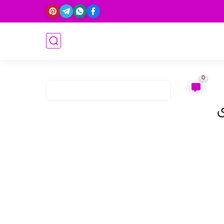
0
ات ندى