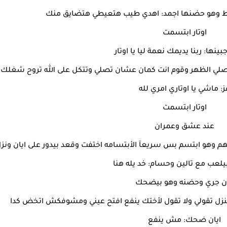
عيط وهو حضنها اجمد: اهدي طيب هتعيطي هتضايق منك
اوتار ابتسمت
ينها: ربنا يديمك نعمة ليا يا اوتار
اصلي الظهر وقوم انت كمان عشان تصلي وتتكل على الله تروح شغلك
ز: ماشي يا اوتاري امري لله
اوتار ابتسمت
عند عشق وعمران
وهو ابتسم بس سريعآ الأبتسامه اختفت وقعد بيدور على ايان ونز
يلعب مع تالين وحسام: خد يله هنا
ان جري وحضنه وهو بيضحك
زل تقولي ولا تقول لأختك ينفع افتح عيني ومشوفكش اتخض كدا
ايان ضحك: مش ينفع