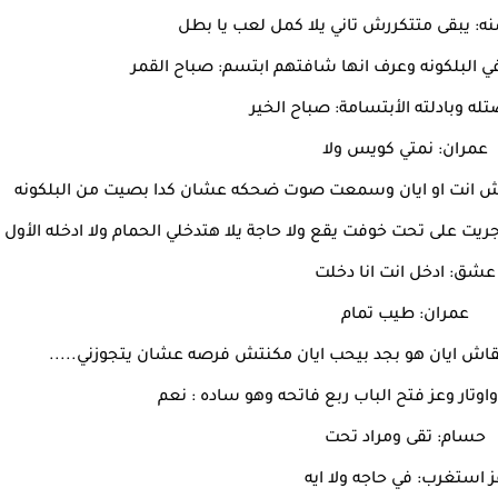
: يبقى متتكررش تاني يلا كمل لعب يا بطل
لبلكونه وعرف انها شافتهم ابتسم: صباح القمر
ه وبادلته الأبتسامة: صباح الخير
عمران: نمتي كويس ولا
انت او ايان وسمعت صوت ضحكه عشان كدا بصيت من البلكونه
ت على تحت خوفت يقع ولا حاجة يلا هتدخلي الحمام ولا ادخله الأول
عشق: ادخل انت انا دخلت
عمران: طيب تمام
 ايان هو بجد بيحب ايان مكنتش فرصه عشان يتجوزني.....
وتار وعز فتح الباب ربع فاتحه وهو ساده : نعم
حسام: تقى ومراد تحت
ز استغرب: في حاجه ولا ايه