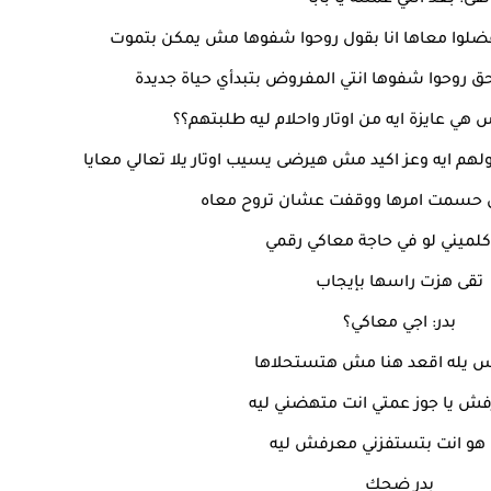
تقى: بعد اللي عملته يا بابا
فضلوا معاها انا بقول روحوا شفوها مش يمكن بتموت
حق روحوا شفوها انتي المفروض بتبدأي حياة جديدة
هي عايزة ايه من اوتار واحلام ليه طلبتهم؟؟
لهم ايه وعز اكيد مش هيرضى يسيب اوتار يلا تعالي معايا
 حسمت امرها ووقفت عشان تروح معاه
كلميني لو في حاجة معاكي رقمي
تقى هزت راسها بإيجاب
بدر: اجي معاكي؟
س يله اقعد هنا مش هتستحلاها
فش يا جوز عمتي انت متهضني ليه
 هو انت بتستفزني معرفش ليه
بدر ضحك