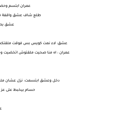
عمران ابتسم وحضنه
طلع شاف عشق واقفة في ا
عشق بصتل
عشق: لاء نمت كويس بس فوقت ملقتكش 
عمران : اه منا صحيت ملقتوش اتخضيت وجري
دخل وعشق ابتسمت: نزل عشان ملقاش
حسام بيخبط على عز وا
ع