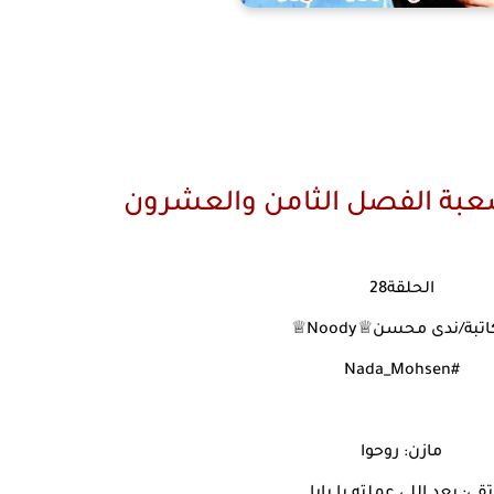
عبة الفصل الثامن والعشرون
الحلقة28
اتبة/ندى محسن♕Noody♕
#Nada_Mohsen
مازن: روحوا