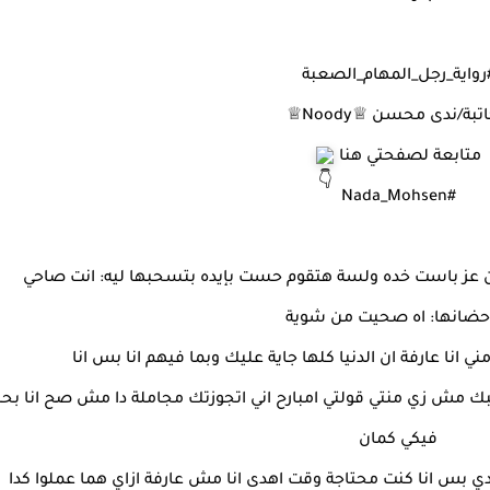
رواية_رجل_المهام_الصعبة
تبة/ندى محسن ♕Noody♕
متابعة لصفحتي هنا
#Nada_Mohsen
عز باست خده ولسة هتقوم حست بإيده بتسحبها ليه: انت صاحي
حضانها: اه صحيت من شوية
انا عارفة ان الدنيا كلها جاية عليك وبما فيهم انا بس انا
حبك مش زي منتي قولتي امبارح اني اتجوزتك مجاملة دا مش صح انا ب
فيكي كمان
ندي بس انا كنت محتاجة وقت اهدى انا مش عارفة ازاي هما عملوا كدا