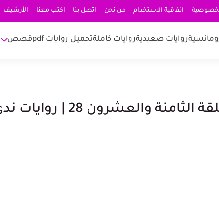
لخصوصية
اتفاقية الاستخدام
من نحن
اتصل بنا
اكتب معنا
الأرشيف
ومانسية
روايات صعيدية
روايات كاملة
تحميل روايات pdf
قصص
رواية رجل المهام الصعبة الحلقة الثامنة والعشرون 28 | رواي