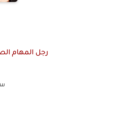
رجل المهام الص
للك