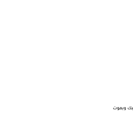
حبك وبموت