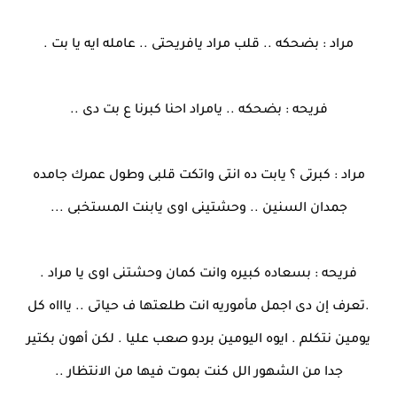
مراد : بضحكه .. قلب مراد يافريحتى .. عامله ايه يا بت .
فريحه : بضحكه .. يامراد احنا كبرنا ع بت دى ..
مراد : كبرتى ؟ يابت ده انتى واتكت قلبى وطول عمرك جامده
جمدان السنين .. وحشتينى اوى يابنت المستخبى ...
فريحه : بسعاده كبيره وانت كمان وحشتنى اوى يا مراد .
.تعرف إن دى اجمل مأموريه انت طلعتها ف حياتى .. ياااه كل
يومين نتكلم . ايوه اليومين بردو صعب عليا . لكن أهون بكتير
جدا من الشهور الل كنت بموت فيها من الانتظار ..