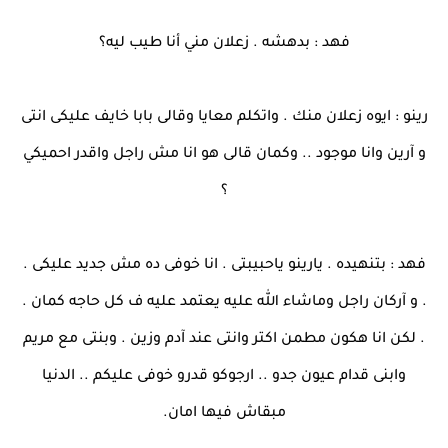
فهد : بدهشه . زعلان مني أنا طيب ليه؟
رينو : ايوه زعلان منك . واتكلم معايا وقالى بابا خايف عليكى انتى
و آرين وانا موجود .. وكمان قالى هو انا مش راجل واقدر احميكي
؟
فهد : بتنهيده . يارينو ياحبيبتى . انا خوفى ده مش جديد عليكى .
. و آركان راجل وماشاء الله عليه يعتمد عليه ف كل حاجه كمان .
. لكن انا هكون مطمن اكتر وانتى عند آدم وزين . وبنتى مع مريم
وابنى قدام عيون جدو .. ارجوكو قدرو خوفى عليكم .. الدنيا
مبقاش فيها امان.