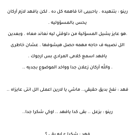
رينو : بتنهيده . ياحبيبى انا فاهمه كل ده . لكن يافهد لازم آركان
يحس بالمسؤوليه .
.هو عايز يشيل المسؤلية من دلوقتي ليه نعاند معاه . وبعدين
الل نصيبه ف حاجه مهمه حصل هيشوفها . عشان خاطرى
يافهد اسمع كلامى المرادي بس ارجوك .
. والله آركان زعلان جدا وواخد الموضوع بجديه ..
فهد : نفخ بديق حقيقي.. ماشي يا لارين اعملى الل انتى عايزاه ..
رينو : بزعل .. بقى كدا يافهد .. اوكي شكرا جدا..
فهد : شكرا ع ايه بقى ؟