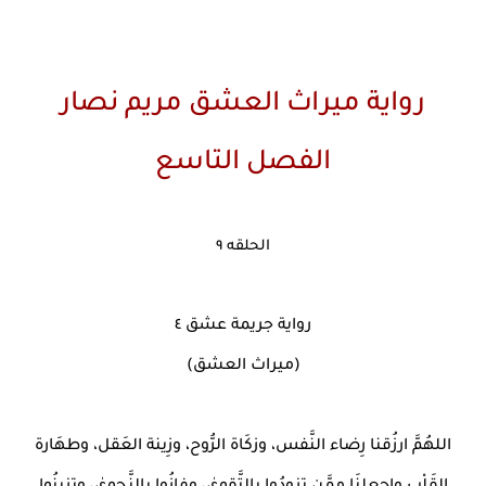
رواية ميراث العشق مريم نصار
الفصل التاسع
الحلقه ٩
رواية جريمة عشق ٤
(ميراث العشق)
اللهُمَّ ارزُقنا رِضاء النَّفس، وزكَاة الرُّوح، وزِينة العَقل، وطهَارة