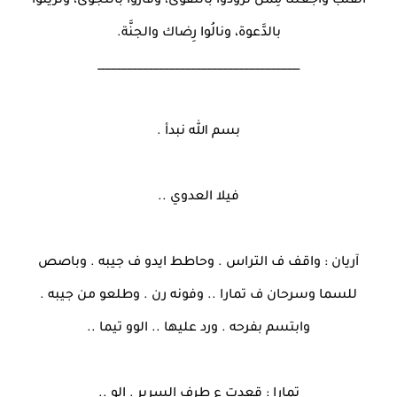
القَلْب واجعلنَا مِمَّن تزودُوا بالتَّقوىٰ، وفازُوا بالنَّجوىٰ، وتزينُوا
بالدَّعوة، ونالُوا رِضاك والجنَّة.
______________________________________
بسم الله نبدأ .
فيلا العدوي ..
آريان : واقف ف التراس . وحاطط ايدو ف جيبه . وباصص
للسما وسرحان ف تمارا .. وفونه رن . وطلعو من جيبه .
وابتسم بفرحه . ورد عليها .. الوو تيما ..
تمارا : قعدت ع طرف السرير . الو ..