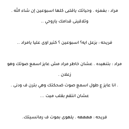
مراد : بغمزه . وحياتك ياقلبى كلها اسبوعين إن شاء الله .
وتلاقينى قدامك ياروحي ..
فريحه : بزعل ايه؟ اسبوعين ؟ كتير اوى عليا يامراد ..
مراد : بتنهيده . عشان خاطر مراد مش عايز اسمع صوتك وهو
زعلان .
. انا عايز ع طول اسمع صوت ضحكتك وهي بترن ف ودنى .
عشان انتقم بقلب ميت ...
فريحه : ههههه . يلهوى بموت ف رمانسيتك.