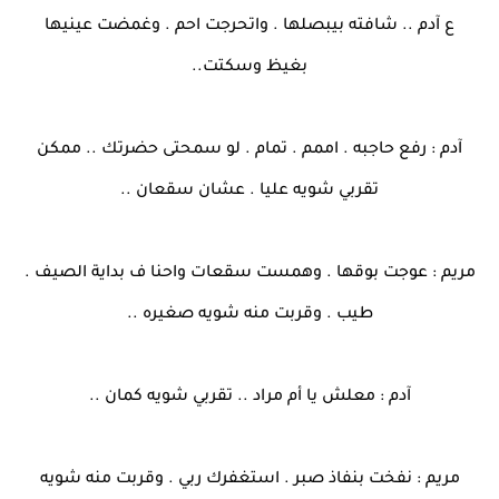
ع آدم .. شافته بيبصلها . واتحرجت احم . وغمضت عينيها
بغيظ وسكتت..
آدم : رفع حاجبه . اممم . تمام . لو سمحتى حضرتك .. ممكن
تقربي شويه عليا . عشان سقعان ..
مريم : عوجت بوقها . وهمست سقعات واحنا ف بداية الصيف .
طيب . وقربت منه شويه صغيره ..
آدم : معلش يا أم مراد .. تقربي شويه كمان ..
مريم : نفخت بنفاذ صبر . استغفرك ربي . وقربت منه شويه