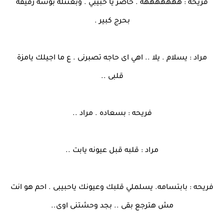
فريحه : هههههههه . حاضر يا حبيبي . وبعتتله بوسه رقيقه
بحرج كبير .
مراد : يسلام . يلا .. اهي اى حاجه تصبرنى . ع ما اجيلك يامزة
قلبى ..
فريحه : بسعاده . مراد ..
مراد : قلبه قبل عيونه يابت ..
فريحه : بابتسامه. يسلملي قلبك وعيونك ياحبيبى . احم هو انت
مش هترجع بقى .. بجد وحشتنى اوى..