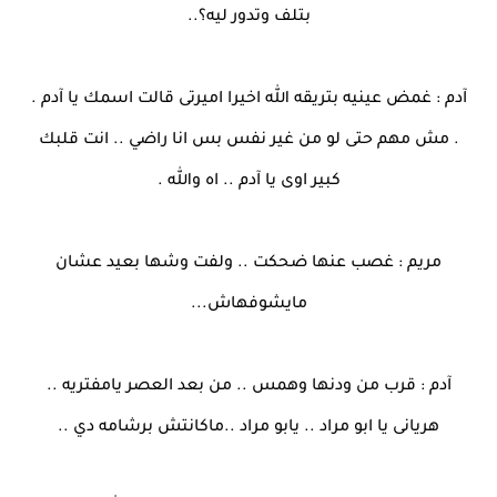
بتلف وتدور ليه؟..
آدم : غمض عينيه بتريقه الله اخيرا اميرتى قالت اسمك يا آدم .
. مش مهم حتى لو من غير نفس بس انا راضي .. انت قلبك
كبير اوى يا آدم .. اه والله .
مريم : غصب عنها ضحكت .. ولفت وشها بعيد عشان
مايشوفهاش...
آدم : قرب من ودنها وهمس .. من بعد العصر يامفتريه ..
هريانى يا ابو مراد .. يابو مراد ..ماكانتش برشامه دي ..