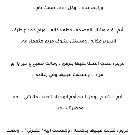
ورايحه تنام .. وكل ده ف صمت تام ..
آدم : قام وشال المصحف حطه مكانه .. وراح قعد ع طرف
السرير مكانه . ومستني يشوف مريم هتعمل ايه..
مريم : شدت الغطا عليها بنرفزه . وقالت تصبح ع خير يا ابو
مراد .. وغمضت عينيها وهي زعلانه ..
آدم : ابتسم . وهز راسه أمم ابو مراد ؟ طيب ماااشي . احم
وحضرتك بخير ..
مريم : فتحت عينيها بدهشه . وهمست اييه؟ حضرتي؟ .. وبصت