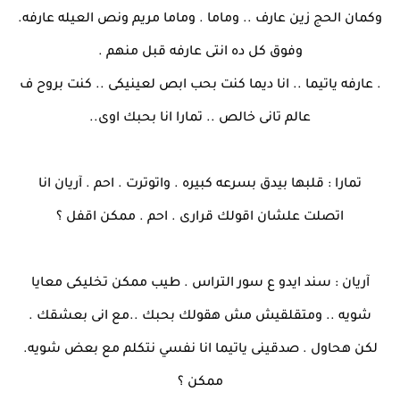
وكمان الحج زين عارف .. وماما . وماما مريم ونص العيله عارفه.
وفوق كل ده انتى عارفه قبل منهم .
. عارفه ياتيما .. انا ديما كنت بحب ابص لعينيكى .. كنت بروح ف
عالم تانى خالص .. تمارا انا بحبك اوى..
تمارا : قلبها بيدق بسرعه كبيره . واتوترت . احم . آريان انا
اتصلت علشان اقولك قرارى . احم . ممكن اقفل ؟
آريان : سند ايدو ع سور التراس . طيب ممكن تخليكى معايا
شويه .. ومتقلقيش مش هقولك بحبك ..مع انى بعشقك .
لكن هحاول . صدقينى ياتيما انا نفسي نتكلم مع بعض شويه.
ممكن ؟