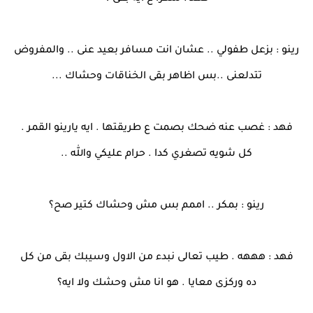
رينو : بزعل طفولي .. عشان انت مسافر بعيد عنى .. والمفروض
تتدلعنى ..بس اظاهر بقى الخناقات وحشاك ...
فهد : غصب عنه ضحك بصمت ع طريقتها . ايه يارينو القمر .
كل شويه تصغري كدا . حرام عليكي والله ..
رينو : بمكر .. اممم بس مش وحشاك كتير صح؟
فهد : هههه . طيب تعالى نبدء من الاول وسيبك بقى من كل
ده وركزى معايا . هو انا مش وحشك ولا ايه؟