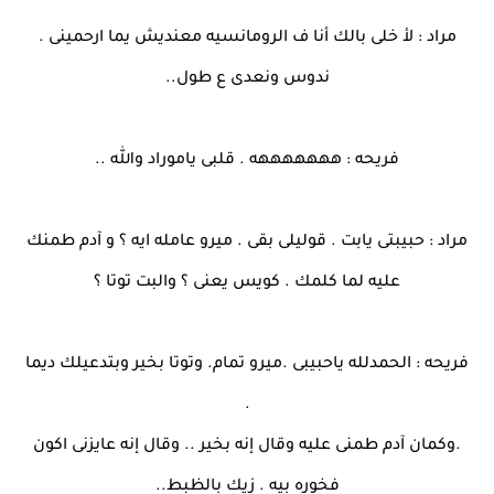
مراد : لأ خلى بالك أنا ف الرومانسيه معنديش يما ارحمينى .
ندوس ونعدى ع طول..
فريحه : هههههههه . قلبى ياموراد والله ..
مراد : حبيبتى يابت . قوليلى بقى . ميرو عامله ايه ؟ و آدم طمنك
عليه لما كلمك . كويس يعنى ؟ والبت توتا ؟
فريحه : الحمدلله ياحبيبى .ميرو تمام. وتوتا بخير وبتدعيلك ديما
.
.وكمان آدم طمنى عليه وقال إنه بخير .. وقال إنه عايزنى اكون
فخوره بيه . زيك بالظبط..