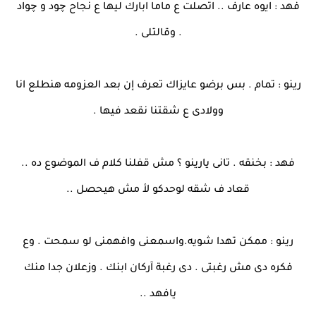
فهد : ايوه عارف .. اتصلت ع ماما ابارك ليها ع نجاح چود و چواد
. وقالتلى .
رينو : تمام . بس برضو عايزاك تعرف إن بعد العزومه هنطلع انا
وولادى ع شقتنا نقعد فيها .
فهد : بخنقه . تانى يارينو ؟ مش قفلنا كلام ف الموضوع ده ..
قعاد ف شقه لوحدكو لأ مش هيحصل ..
رينو : ممكن تهدا شويه.واسمعنى وافهمنى لو سمحت . وع
فكره دى مش رغبتى . دى رغبة آركان ابنك . وزعلان جدا منك
يافهد ..