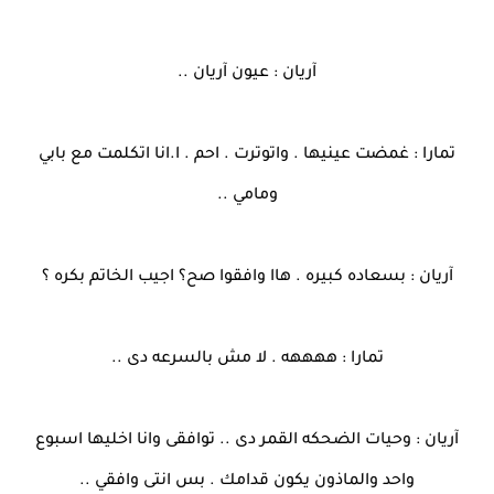
آريان : عيون آريان ..
تمارا : غمضت عينيها . واتوترت . احم . ا.انا اتكلمت مع بابي
ومامي ..
آريان : بسعاده كبيره . هاا وافقوا صح؟ اجيب الخاتم بكره ؟
تمارا : ههههه . لا مش بالسرعه دى ..
آريان : وحيات الضحكه القمر دى .. توافقى وانا اخليها اسبوع
واحد والماذون يكون قدامك . بس انتى وافقي ..