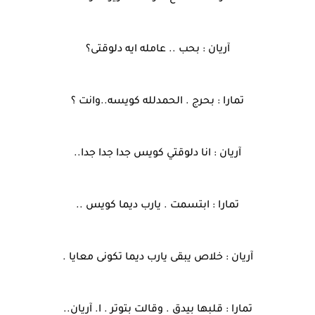
آريان : بحب .. عامله ايه دلوقتى؟
تمارا : بحرج . الحمدلله كويسه..وانت ؟
آريان : انا دلوقتي كويس جدا جدا جدا..
تمارا : ابتسمت . يارب ديما كويس ..
آريان : خلاص يبقى يارب ديما تكونى معايا .
تمارا : قلبها بيدق . وقالت بتوتر . ا. آريان..