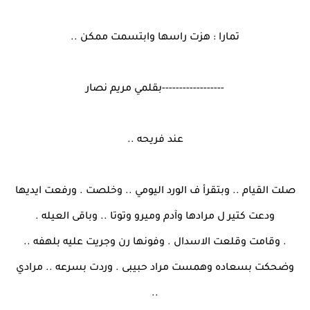
تمارا : هزت راسها وابتسمت ممكن ..
------------------بقلمي مريم نصار
عند فريحه ..
صلت القيام .. وبتقرأ ف الورد اليومي .. وخلصت . ورفعت ايديها
ودعت كتير ل مرادها وآدم وميرو وتوتا .. وباقى العيله .
. وقامت وقلعت الاسدال . وفونها رن وجريت عليه بلهفه ..
وضحكت بسعاده وهمست مراد حبيبى . وردت بسرعه .. مرادي
..