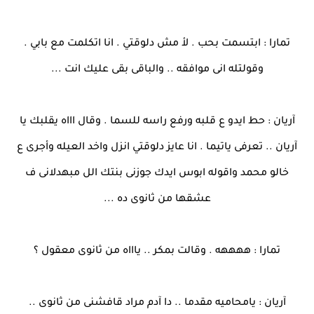
تمارا : ابتسمت بحب . لأ مش دلوقتي . انا اتكلمت مع بابي .
وقولتله انى موافقه .. والباقى بقى عليك انت ...
آريان : حط ايدو ع قلبه ورفع راسه للسما . وقال اااه يقلبك يا
آريان .. تعرفى ياتيما . انا عايز دلوقتي انزل واخد العيله وأجرى ع
خالو محمد واقوله ابوس ايدك جوزنى بنتك الل مبهدلانى ف
عشقها من ثانوى ده ...
تمارا : ههههه . وقالت بمكر .. ياااه من ثانوى معقول ؟
آريان : يامحاميه مقدما .. دا آدم مراد قافشنى من ثانوى ..