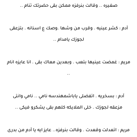
صغيره .. وقالت بنرفزه ممكن بقى حضرتك تنام ..
آدم : كشر عينيه . وقرب من وشها .وصك ع اسنانه . بتزعقى
لجوزك يامدام ..
مريم : غمضت عينيها بتعب . وبعدين معاك بقى . انا عايزه انام
..
آدم : بسخريه . اتفضلى ياباشمهندسه نامي .. نامي وانتى
مزعقه لجوزك . خلى الملايكه كلهم بقى يشكرو فيكى ..
مريم : اتعدلت وقعدت . وقالت بنرفزه.. عايز ايه يا آدم من بدرى