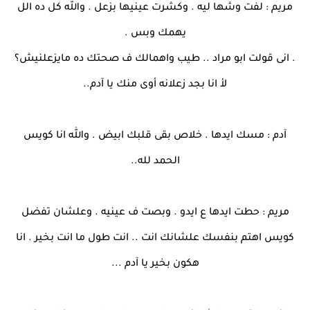
مريم : لفت وشها ليه . وكشرت عينيها بزعل . والله كل ده الل
يهمك وبس .
. انى قولت ابو مراد .. طيب واهمالك ف صحتك ده مايزعلنيش؟
لأ انا بجد زعلانه أوى منك يا آدم..
آدم : مسك ايدها . خلاص بقى قلبك ابيض . والله انا كويس
الحمد لله..
مريم : حطت ايدها ع ايدو . وبصت ف عينيه . وعلشان تفضل
كويس اهتم بنفسك علشانك انت .. انت طول ما انت بخير . انا
هكون بخير يا آدم ...