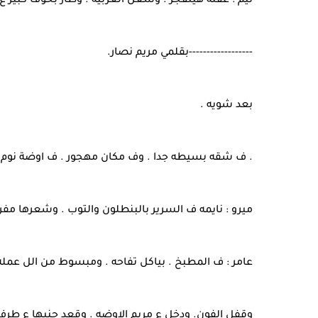
تيم : عقله هينفجر . وشغل العربيه . وطار بخوف كبير ع 
------------------بقلمي مريم نصار.
بعد شويه .
. ف شقه بسيطه جدا . وف مكان مهجور . ف اوضة نوم ق
ميرو : نايمه ف السرير بالبنطلون والتوب . وشعرها مف
عامر : ف المطبخ . بياكل تفاحه . ومبسوط من الل عمله
وقفل الفون. ودخل ع مريم الاوضه . وقعد جنبها ع طرف