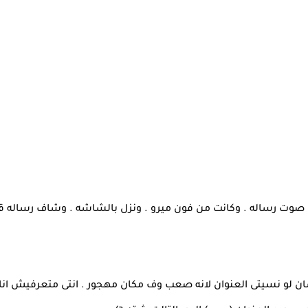
 صوت رساله . وكانت من فون ميرو . ونزل بالشاشه . وشاف رساله ق
شان لو نسيتى العنوان لانه صعب وف مكان مهجور . انتى متعرفيش ا