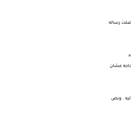
وصلت رساله
د
حاجه عشان
ليه . وبص