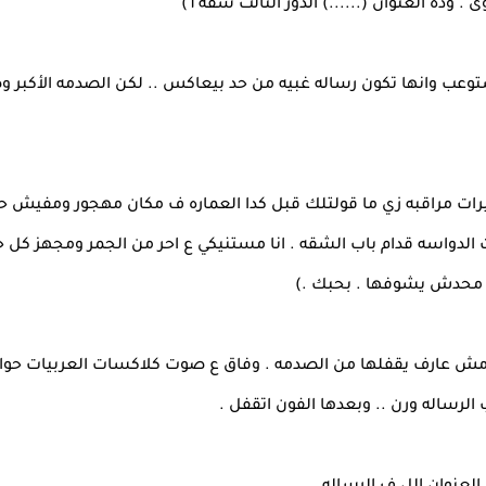
 وده العنوان (......) الدور التالت شقه ٦)
يستوعب وانها تكون رساله غبيه من حد بيعاكس .. لكن الصدمه الأكبر 
ات مراقبه زي ما قولتلك قبل كدا العماره ف مكان مهجور ومفيش ح
لدواسه قدام باب الشقه . انا مستنيكي ع احر من الجمر ومجهز كل 
 محدش يشوفها . بحبك .)
 مش عارف يقفلها من الصدمه . وفاق ع صوت كلاكسات العربيات حوا
لرساله ورن .. وبعدها الفون اتقفل .