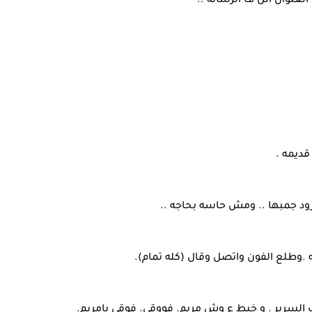
العنوان الل ف الرساله ..
ديمه .
رود جمبها .. ومش حاسه بحاجه ..
 .وطلع الفون واتصل وقال (كله تمام).
 السرير . و خبط ع وش مريم. فووقى. فوقى يامريم.