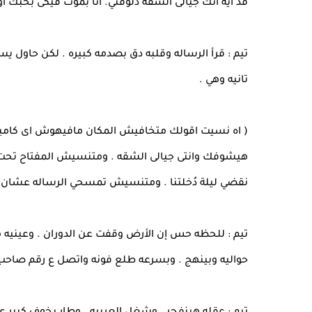
قد ايه انك جيالى الشقه دلوقتي. انا بموت فيكى بحبك اوى .
تيم : قرأ الرساله وقلبه دق بصدمه كبيره . لكن حاول 
تانيه وهي .
( اه نسيت اقولك متخافيش المكان مافيهوش اى كامير
هيشوفك وانتى جيالى الشقه . ومتنسيش المفتاح تحت ا
نقضي ليلة دُخلتنا . ومتنسيش تمسحي الرساله عشان
تيم : للحظه حس إن الأرض وقفت عن الدوران . وعينيه
حواليه وبينهج . وبسرعه طلع فونه واتصل ع رقم صاحب ا