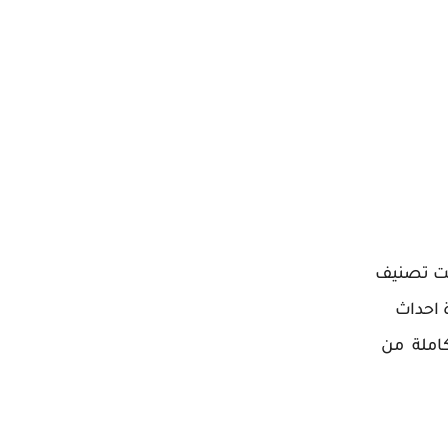
. والتى تندرج تحت تصنيف
 احداث
لعادات والتقاليد كاملة بقلم مريم نصار من خلال اللينك السابق ، أو تنزيل رواية جريمة عشق 4 pdf كاملة من