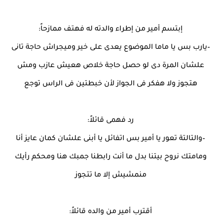
إبتسم أمير من إطراء والدته له فهتف ممازحاً:
–يارب بس يا ماما الموضوع يعدى على خير وميجراش حاجة تانى
علشان المرة دى لو حصل حاجة خلاص هعيش عازب ومش
هتجوز ولا هفكر فى الجواز لأن خبطتين فى الراس توجع
رد فهمى قائلاً:
–والتالتة تعور يا أمير بس اتفائل يا أبنى علشان كمان عايز أنا
ومامتك نروح بيتنا بدل ما أنت رابطنا جمبك هنا ومحكم رأيك
منمشيش إلا ما تتجوز
أقترب أمير من والده قائلاً: