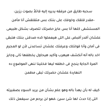
سحبه طارق من مرفقه يديره إليه قائلاً بصوت رزين:
–مقدر قلقك وخوفك على بنتك بس متقلقش أنا مأمن
المستشفى كلها أنا بس عايز حضرتك تتصرف بشكل طبيعى
علشان أقدر أقبض على اللى هيعملوا كده صدقنى بنتك هتبقى
فى أمان وأنا قولتلك وعرفتك علشان تساعدنى لأن لو المجرم
اخد باله أنه أنكشف هيهرب وأكيد هيحاول يخطفها تانى وجايز
المرة الجاية ينجح فى خطفه ليها فخلينا ننهى الموضوع ده
النهاردة علشان حضرتك تبقى مطمن
كيف له بأن يهدأ باله وهو علم بشأن من يريد السوء بصغيرته
التى إذا حدث لها شئ سيئ ،فهو لن يرحم من سيفعل ذلك