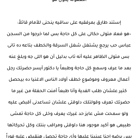
،معقولة يكون هو
إستند طارق بمرفقيه على ساقيه ينحنى للأمام قائلاً:
–هو فعلا متولى حكالى على كل حاجة بس لما خرجوا من السجن
عباس حب يرجع يشتغل شغل السرقة والخطف بتاعه ده تانى
بس متولى الظاهر عليه أنه تاب بدليل أن هو اللى جه وبلغ عنه
بعد ما عرف وسمع كل حاجة وطبعاً يا دكتور أيسر حضرتك رجل
أعمال معروف وموضوع خطف أولاد الناس الاغنيا ده بيحصل
كتير علشان طلب الفدية وأنا طبعاً أمنت الحفلة من غير ما
حضرتك تعرف وقولتلك دلوقتى علشان تساعدنى أقبض عليه
ولو سمحت مش عايز حد غيرك يعرف وخلى كل حاجة تمشى
طبيعى هو أكيد موجود هنا دلوقتى ومراقب بنتك وكل تحركاتها
بس برضه إحنا عينينا عليها وأى حاجة تحصل هنقبض عليه فوراً