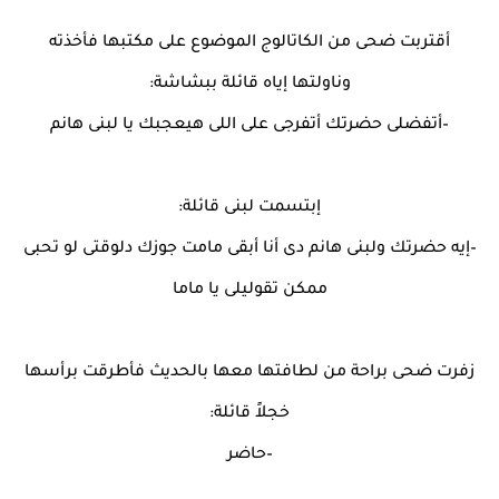
أقتربت ضحى من الكاتالوج الموضوع على مكتبها فأخذته
وناولتها إياه قائلة ببشاشة:
–أتفضلى حضرتك أتفرجى على اللى هيعجبك يا لبنى هانم
إبتسمت لبنى قائلة:
–إيه حضرتك ولبنى هانم دى أنا أبقى مامت جوزك دلوقتى لو تحبى
ممكن تقوليلى يا ماما
زفرت ضحى براحة من لطافتها معها بالحديث فأطرقت برأسها
خجلاً قائلة:
–حاضر