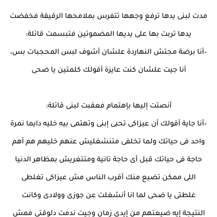
مدت لبنى يدها ترفع وجهها تتفرس بملامحها الرقيقة فخفضت
يدها تربت بها على يديها المضموتين فتبسمت قائلة:
–أنا برضة مجتش النهاردة علشان أشوف لبس المحجبات بس،
أنا جيت علشان كنت عايزة أقولك كلمتين يا ضحى
أنصتت إليها بإهتمام فعقبت لبنى قائلة:
–أنا جاية أقولك أن عيزاكى تحبى إبنى وتهتمى بيه خليه دايما نمرة
واحد فى حياتك ولما تخلفى متنشغليش عنهم خليهم هم أهم
حاجة فى حياتك قبل أى حاجة تانية ومتتغريش بمظاهر الدنيا
اللى ممكن تضيع منك أقرب الناس مش عيزاكى تغلطى
غلطتى يا ضحى لما انا أنشغلت عن جوزى وولادى وكانت
النتيجة إيه ضيعتهم من إيدى زمان وجيت ندمت دلوقتى فمش