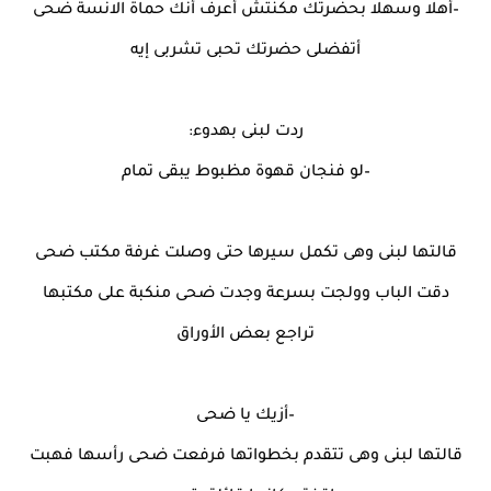
–أهلا وسهلا بحضرتك مكنتش أعرف أنك حماة الانسة ضحى
أتفضلى حضرتك تحبى تشربى إيه
ردت لبنى بهدوء:
–لو فنجان قهوة مظبوط يبقى تمام
قالتها لبنى وهى تكمل سيرها حتى وصلت غرفة مكتب ضحى
دقت الباب وولجت بسرعة وجدت ضحى منكبة على مكتبها
تراجع بعض الأوراق
–أزيك يا ضحى
قالتها لبنى وهى تتقدم بخطواتها فرفعت ضحى رأسها فهبت