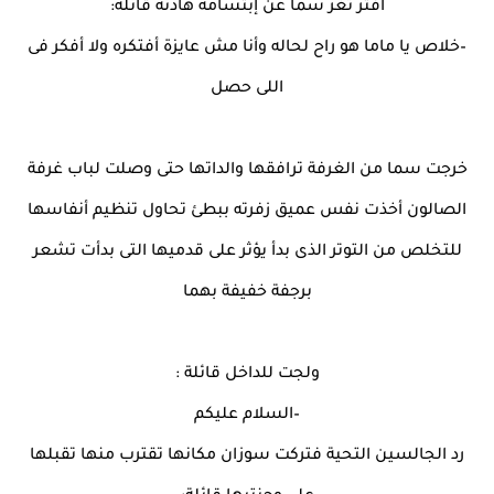
أفتر ثغر سما عن إبتسامة هادئة قائلة:
–خلاص يا ماما هو راح لحاله وأنا مش عايزة أفتكره ولا أفكر فى
اللى حصل
خرجت سما من الغرفة ترافقها والداتها حتى وصلت لباب غرفة
الصالون أخذت نفس عميق زفرته ببطئ تحاول تنظيم أنفاسها
للتخلص من التوتر الذى بدأ يؤثر على قدميها التى بدأت تشعر
برجفة خفيفة بهما
ولجت للداخل قائلة :
–السلام عليكم
رد الجالسين التحية فتركت سوزان مكانها تقترب منها تقبلها