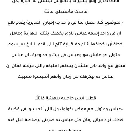
قالها طارق وهو يشير له بالجلوس ليتسنى له إخباره بكل
ماحدث فأستطرد قائلاً:
–الموضوع كله حصل لما فى واحد جه إمبارح المديرية يقدم بلاغ
أن فى واحد إسمه عباس ناوى يخطف بنتك النهاردة وعامل
خطة أن يخطفها أثناء حفلة الإفتتاح اللى قدم البلاغ ده إسمه
متولى هو عايش هو وعباس فى بيت واحد وعرف ان عباس
متفق مع واحد تانى علشان يخطفوا مليكة واللى عرفته كمان إن
عباس ده بيكرهك من زمان وأنهم أتحبسوا بسببك
قطب أيسر حاجبيه بدهشة قائلاً:
–عباس ومتولى هم ممكن يكونوا دول اللى أتحبسوا فى قضية
خطف ثراء مراتى زمان حتى عباس ده ضربنى برصاصة قبل كده