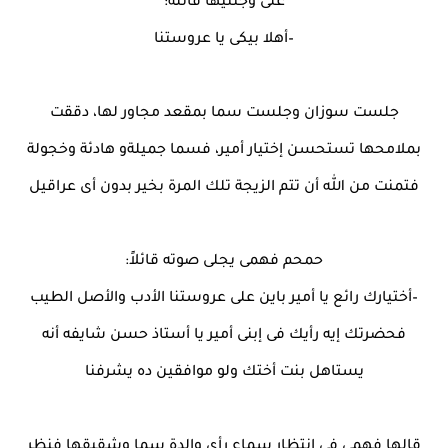
على وجنتيها قائلة:
–أهلا بيكى يا عروستنا
جلست سوزان وجلست سما بمقعد مجاور لها، دققت
بملامحها تستحسن إختيار أمير، فسما جميلةو هادئة وخجولة
فتمنت من الله أن تتم الزيجة تلك المرة بخير بدون أى عراقيل
حمحم فهمى يجلى صوته قائلاً:
–أختيارك رائع يا أمير باين على عروستنا الأدب والأصل الطيب
فحضرتك إيه رأيك فى إبنى أمير يا أستاذ حسن شايفه أنه
يستاهل بنت أختك ولو موافقين ده يشرفنا
قالها فهمى فى إنتظار سماع رأى والدة سما وشقيقها فنظر