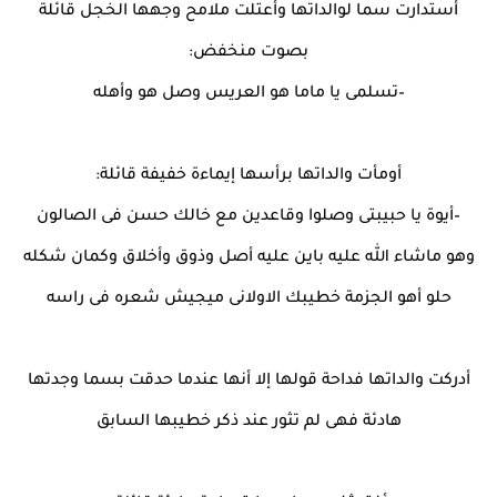
أستدارت سما لوالداتها وأعتلت ملامح وجهها الخجل قائلة
بصوت منخفض:
–تسلمى يا ماما هو العريس وصل هو وأهله
أومأت والداتها برأسها إيماءة خفيفة قائلة:
–أيوة يا حبيبتى وصلوا وقاعدين مع خالك حسن فى الصالون
وهو ماشاء الله عليه باين عليه أصل وذوق وأخلاق وكمان شكله
حلو أهو الجزمة خطيبك الاولانى ميجيش شعره فى راسه
أدركت والداتها فداحة قولها إلا أنها عندما حدقت بسما وجدتها
هادئة فهى لم تثور عند ذكر خطيبها السابق