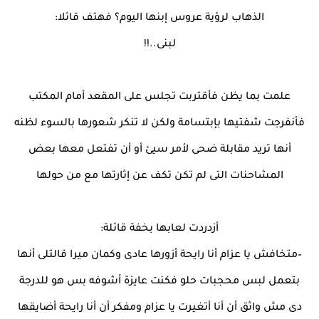
الذهاب لرؤية عروس إبنها اليوم؟ فهتف قائلا:
لبنى..!!
علمت بما يظن فأقتربت تجلس على المقعد أمام المكتب
فأنفرجت شفتيها بإبتسامة ولكن لا تنكر شعورها بالسوء لظنه
أنها تريد مقابلة ضحى لأمر سيئ أو أن تفتعل معها بعض
المشاحنات التى لم تكن تكف عن إثارتها مع من حولها
أزدردت لعابها بخفة قائلة:
–متخافش يا عزام أنا رايحة أزورها عادى وكمان ميرا قالتلى أنها
بتعمل لبس محجبات حلو فكنت عايزة أشوفه بس هو للدرجة
دى مش واثق أن أنا أتغيرت يا عزام ومفكر أن أنا رايحة أضايقها