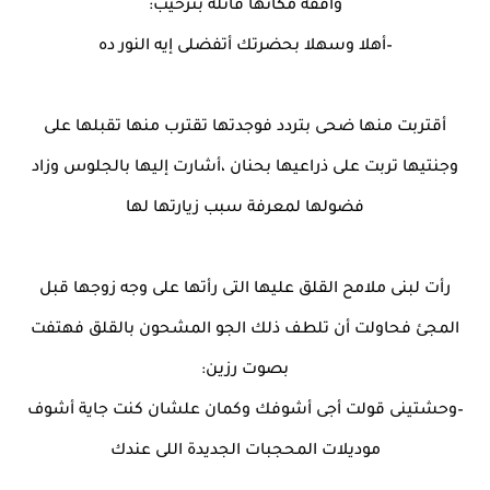
واقفة مكانها قائلة بترحيب:
–أهلا وسهلا بحضرتك أتفضلى إيه النور ده
أقتربت منها ضحى بتردد فوجدتها تقترب منها تقبلها على
وجنتيها تربت على ذراعيها بحنان ،أشارت إليها بالجلوس وزاد
فضولها لمعرفة سبب زيارتها لها
رأت لبنى ملامح القلق عليها التى رأتها على وجه زوجها قبل
المجئ فحاولت أن تلطف ذلك الجو المشحون بالقلق فهتفت
بصوت رزين:
–وحشتينى قولت أجى أشوفك وكمان علشان كنت جاية أشوف
موديلات المحجبات الجديدة اللى عندك