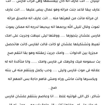
ليليان ... انت عارف انه كان بيعشقها وهى مرات فارس ... انت
عارف يبقا قاعد جنت مراته وهو عمال يبص عليها .... انت عارف
ان مراته ماتت من قهرتها منه ... انت عارف انه ماصدق مراته
تموت وقال لليلى الله يرحمها انه بيحبها لدرجه انه ممكن يموت
فارس علشان يتجوزها .... ووقتها ليلى عيطت وجريت على امك
تعيط وتشتكيلها علشان لو كانت قالت لفارس كانت هاتحصل
مجزرة بين الاخوات ... وامك جريت زعقتله وهو بقا انتقم صح
بث سمومه فيك وكرهك فى فارس وامك ..... وانا متأكدة انه له
علاقه فى موت فارس وليلى .... وحب يكمل وينتقم منه فى بنته
ويكسرها وانت ماشى وراه ومش فاهم حاجة بس المهم انه
صح .
شاكر : كل اللى قولتيه غلط ... انا وعاصم بننتقم علشان فارس