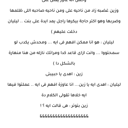
وحس انه عاوز يقتل على
وزين غضبه زاد من ناحيه على ومن ناحيه صاحبه اللى ظلمها
وضربها وهو اكتر حاجة بيكرها راجل يمد ايدة على بنت .. ليليان
دخلت عليهم )
ليليان : هو انا ممكن افهم فى ايه ... ومحدش يكدب لو
سمحتووا ... وانت ازاى قاعد كدا ومراتك نازله من هنا منهارة
بالشكل دا )
زين : اهدى يا حبيبتى
ليليان : اهدى ايه يا زين... انا عاوزة افهم فى ايه .. عملتوا فيها
ايه خلاها تقولى الكلام دة
زين بتوتر : هى قالت ايه ؟ !
&&&&&&&&&&&&&&&&&&&