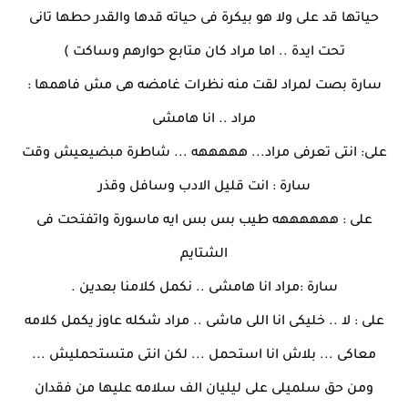
حياتها قد على ولا هو بيكرة فى حياته قدها والقدر حطها تانى
تحت ايدة .. اما مراد كان متابع حوارهم وساكت )
سارة بصت لمراد لقت منه نظرات غامضه هى مش فاهمها :
مراد .. انا هامشى
على: انتى تعرفى مراد... هههههه ... شاطرة مبضيعيش وقت
سارة : انت قليل الادب وسافل وقذر
على : ههههههه طيب بس بس ايه ماسورة واتفتحت فى
الشتايم
سارة :مراد انا هامشى .. نكمل كلامنا بعدين .
على : لا .. خليكى انا اللى ماشى .. مراد شكله عاوز يكمل كلامه
معاكى ... بلاش انا استحمل ... لكن انتى متستحمليش ...
ومن حق سلميلى على ليليان الف سلامه عليها من فقدان