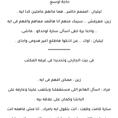
حاجة اوسع.
ليليان : امممم حاضر.. هما مالهم عاملين كدا ليه .
زين: معرفش .. سيبك منهم انا هاقعد معاهم وافهم فى ايه
...واحنا برة ابقى اسألى سارة لوحدكو ..ماشى.
ليليان : اوك .. عن اذنكوا هاطلع اغير هدومى واجاى .
*****************
فى بيت الجارحى وتحديدا فى غرفه المكتب
زين : ممكن افهم فى ايه .
مراد : اسأل الهانم اللى مستغفلنا وبتلعب علينا وعارفه على
الباشا وكمان على علاقه بيه .
سارة قامت وقفت : انت بتقول ايه يامراد.. انا مش فاهمه انت