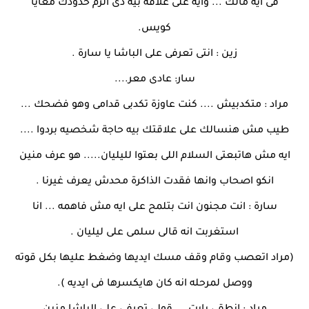
فى ايه مالك ... وايه على علاقه بيه دى الزم حدودك معايا
كويس.
زين : انتى تعرفى على الباشا يا سارة .
سار: عادى معر....
مراد : متكدبيش .... كنت عاوزة تكدبى قدامى وهو فضحك ...
طيب مش هنسالك على علاقتك بيه حاجة شخصيه بردوا ....
ايه مش هاتبعتى السلام اللى بعتوا لليليان..... هو عرف منين
انكو اصحاب وانها فقدت الذاكرة محدش يعرف غيرنا .
سارة : انت مجنون انت بتلمح على ايه مش فاهمه ... انا
استغربت انه قالى سلمى على ليليان .
(مراد اتعصب وقام وقف مسك ايديها وضغط عليها بكل قوته
ووصل لمرحله انه كان هايكسرها فى ايديه ).