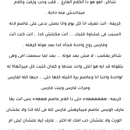
شاكر : اهو هو دا الكلام الفارغ .. قلب وحب وزفت وكلام
مبناخدش منه حاجة .
كريمه : انت تعرف انا كل يوم وانا بصلى بدعى على عاصم لانه
السبب فى غشاوة قلبك ... انت مكنتش كدا .. انت كنت انت
وفارس روح واحدة فجأه كدا بعد موته كرهته .
شاكر بغضب : لا مش بعد موته ... بعد لما سمعت امى وهى
بتقوله قد ايه هو اغلى واحد عندها و كمان كتبت كل ميراثهااا له
لواحدة واحنا انا وعاصم برة الليله كلها حتى .. حبها كله لفارس
ومرات فارس وبنت فارس.
كريمه : ههههههه
ه حتى دا كلام عاصم هههه
ه بس انت بقا
عارف كويس عاصم مبيكرهش فارس لله فى لله كدا ولا علشان
الورث ولا علشان حب امك له اكتر .. عارف ليه علشان ليلى ام