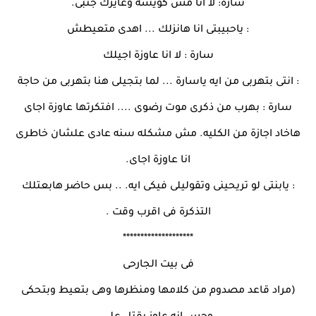
سارة: لا انا مش كويسه وعايزك جنبى.
: ياحبيبتى انا هانزلك ... اهدى متعيطش
سارة : لا انا عاوزة اجيلك
: انتى بتهربى من ايه ياسارة ... لما بتجيلى هنا بتهربى من حاجة
سارة : بهرب من ذكرى موت رضوى .... افتكرتها عاوزة اجاى
هاخاد اجازة من الكليه. مش مشكله سنه عادى علشان خاطرى
انا عاوزة اجاى.
: يابنتى لو تريحينى وتقوليلى فيكى ايه. .. بس حاضر هابعتلك
التذكرة فى اقرب وقت .
********************
فى بيت الجارحى
(مراد قاعد مصدوم من كلامها ومنظرها وهى بتعيط وبتحكى