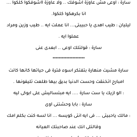
سارة : اوعى مش عاوزة اشوفك .. ولا عاوزة ااشوفكوا كلكوا ...
انا بكرهكوا كلكوا.
ليليان : طيب اهدى يا حبيبتى... انا عملت ايه .. طيب وزين ومراد
عملوا ايه .
سارة : قولتلك اوعى .. ابعدى عنى
*********************
سارة مشيت منهارة بتفتكر اسوء فترة فى حياتها كانها كانت
امبارح اتخنقت وحست الدنيا بديق بيها طلعت تليفونها .
: الو ازيك يا ست سارة .... ايه مبتساليش على ابوكى ليه
سارة : بابا وحشتنى اوى
: مالك ياحبيتى ... فى ايه انتى كويسه ... انا لسه كنت بكلم امك
وقالتلى انك عند صاحبتك العيانه