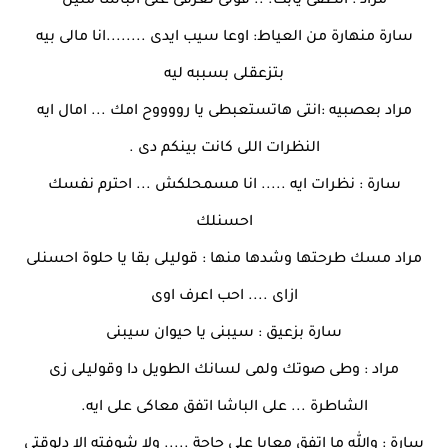
مراد : انطقى يابت. .. قولى تعرفى على الباشا منين
سارة منهارة من العياط: اوعا سيب ايدى ........انا مالى بيه
بتزعقلى بسببه ليه
مراد بعصبيه :انتى هاتستعبطى يا رووووح امك ... امال ايه
النظرات اللى كانت بينكم دى .
سارة : نظرات ايه ..... انا مسمحلكش ... احترم نفسك
احسنلك
مراد مسك طرحتها وشدها منها : قوليلى بقا يا حلوة احسنلى
ازاى .... احب اعرف اوى
سارة بزعيق : سيبنى يا حيوان سيبنى
مراد : وطى صوتك ولمى لسانك الطويل دا وقوليلى زى
الشاطرة ... على الباشا اتفق معاكى على ايه.
سارة : والله ما اتفق معايا على حاجة ..... ولا شوفته الا دلوقتى