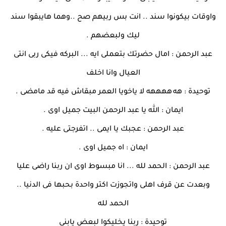
واوقات بيكونوا سند .. انت بس ربيهم صح ..وهما هايبقوا سند
ليك ولبعضهم .
عبد الرحمن : امال حضرتك بتعملى ايه ... البركه فيكى ربى انتى
العيال وانا اخلف
توحيدة : هه
ههههه لا ياخويا العمر مبقاش فيه قد مامضى .
ايمان : الله يا عبد الرحمن البيت جميل اوى .
عبد الرحمن : عجبك يا ايمى .. اتفرجتى عليه .
ايمان : اه جميل اوى .
عبد الرحمن : الحمد لله ... انا مبسوط اوى ان ربنا راضى عليا
وبعدت عن قرف اهلى واتجوزت اكتر واحدة بحبها فى الدنيا ..
الحمد لله
توحيدة : ربنا يخليكوا لبعض يابنى