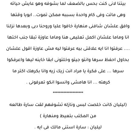
بيتنا لانى كنت بحس بالضعف لما بشوفه وهو عايش حياته
وهى ماتت وفى كام واحدة بسببه ممكن تموت.. ابويا وقتها
وافق علشان شافنى منهارة خافوا عليا وروحنا دبى وبعدها نزلنا
انا وماما علشان اكمل تعليمى هنا وماما عاوزة تبقا جنب اختها
.... عرفتوا انا ايه علاقتى بيه عرفتوا ليه مش عاوزة اقول علشان
بحاول احفظ سرها وانتو جيتو وخلتونى ابقا خاينه ليها واعرفكوا
سرها ... على فكرة يا مراد انت زيك زيه وانا بكرهك اكتر ما
كرهته ... انا هامشى وانسوا انكو تعرفونى .
********************
(ليليان كانت خلصت لبس ونازله تشوفهم لقت سارة طالعه
من المكتب بتعيط ومنهارة )
ليليان : سارة استنى مالك فى ايه .