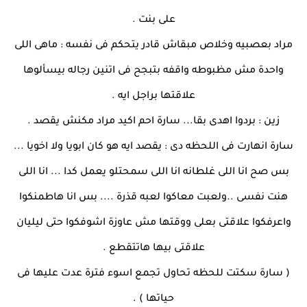
على بنت .
مراد بعصبيه وخلاص مبقاش قادر يتحكم فى نفسه : ماهى اللى
واحدة مش مظبوطه واقفه بتبجح فى اتنين رجاله بيسألوها
علاقتها براجل ايه .
زين : بردوا اهدى بقا... سارة احم اكيد مراد مكنش يقصد .
سارة انهارت فى اللحظه دى : يقصد ايه هو كان ابويا ولا اخويا ...
بس صح انا اللى غلطانه انا اللى سمحتلو يعمل كدا ... انا اللى
هنت نفسى ..ولعبت معاكوا لعبه قذرة .... بس انا هاطمنكوا
واعرفكوا علاقتى بعلى ووقتها مش عاوزة اشوفكوا حتى ليليان
علاقتى بيها هاتتقطع .
( سارة سكتت للحظه تحاول تجمع اسوء فترة عدت عليها فى
حياتها ) .