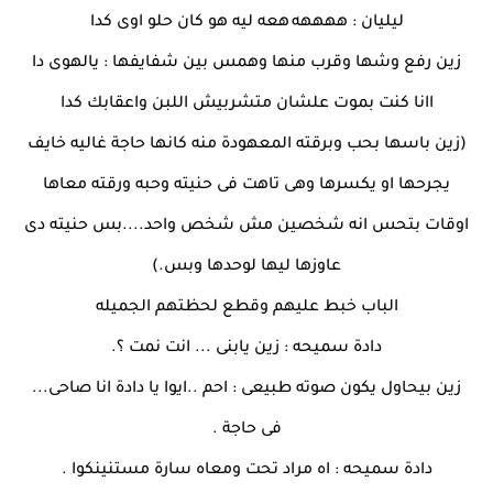
ليليان : ههههه
هعه ليه هو كان حلو اوى كدا
زين رفع وشها وقرب منها وهمس بين شفايفها : يالهوى دا
اانا كنت بموت علشان متشربيش اللبن واعقابك كدا
(زين باسها بحب وبرقته المعهودة منه كانها حاجة غاليه خايف
يجرحها او يكسرها وهى تاهت فى حنيته وحبه ورقته معاها
اوقات بتحس انه شخصين مش شخص واحد....بس حنيته دى
عاوزها ليها لوحدها وبس.)
الباب خبط عليهم وقطع لحظتهم الجميله
دادة سميحه : زين يابنى ... انت نمت ؟.
زين بيحاول يكون صوته طبيعى : احم ..ايوا يا دادة انا صاحى...
فى حاجة .
دادة سميحه : اه مراد تحت ومعاه سارة مستنينكوا .