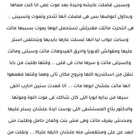
وبسببى فضلت عايشه وحيدة بعد موت عمى انا كنت معاها
وبحاول اعوضها بس هى فضلت انها تتنحر وتموت وتسيبنى ..
هى انتحرت ماتتت مقدرتش تستحمل ابوها يموت بسببها ماتت
وسابت جواب ليا انها غسلت عارها بايديها وبتحلفنى استر
عليها ومقولش للابويا واحرق الفيدوهات ماتت وسبتنى وماتت
وكسرتنى ماتت و سرها مات فى قلبى .. وقتها طلبت من بابا
ننقل من اسكندريه كلها ونروح مكان تانى وهما وقتها فهمهوا
انها ماتت علشان ابوها مات ... انا قعدت سنين احارب اخفى
سرها من بدايه ابويا اللى كان شاكك فى موت اخوة وموتها
والدكتور بتاع المستشفى اللى بوست ايدة علشان يستر عليها
ومحدش يعرف ماتت وهى مش بنت وكمان حامل وطلبت منى
ابعد عن على ومنتقمش منه علشان خايفه عليااا ... ونقلت من