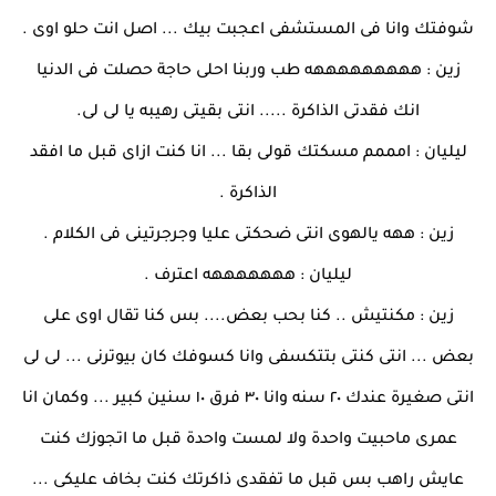
شوفتك وانا فى المستشفى اعجبت بيك ... اصل انت حلو اوى .
زين : هههههههههه طب وربنا احلى حاجة حصلت فى الدنيا
انك فقدتى الذاكرة ..... انتى بقيتى رهيبه يا لى لى.
ليليان : امممم مسكتك قولى بقا ... انا كنت ازاى قبل ما افقد
الذاكرة .
زين : ههه يالهوى انتى ضحكتى عليا وجرجرتينى فى الكلام .
ليليان : هههههههه اعترف .
زين : مكنتيش .. كنا بحب بعض.... بس كنا تقال اوى على
بعض ... انتى كنتى بتتكسفى وانا كسوفك كان بيوترنى ... لى لى
انتى صغيرة عندك ٢٠ سنه وانا ٣٠ فرق ١٠ سنين كبير ... وكمان انا
عمرى ماحبيت واحدة ولا لمست واحدة قبل ما اتجوزك كنت
عايش راهب بس قبل ما تفقدى ذاكرتك كنت بخاف عليكى ...