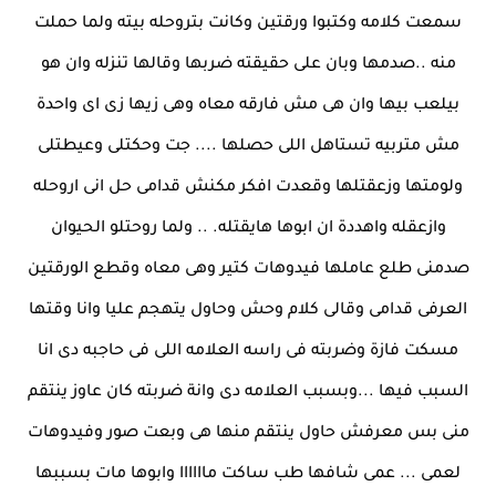
سمعت كلامه وكتبوا ورقتين وكانت بتروحله بيته ولما حملت
منه ..صدمها وبان على حقيقته ضربها وقالها تنزله وان هو
بيلعب بيها وان هى مش فارقه معاه وهى زيها زى اى واحدة
مش متربيه تستاهل اللى حصلها .... جت وحكتلى وعيطتلى
ولومتها وزعقتلها وقعدت افكر مكنش قدامى حل انى اروحله
وازعقله واهددة ان ابوها هايقتله. .. ولما روحتلو الحيوان
صدمنى طلع عاملها فيدوهات كتير وهى معاه وقطع الورقتين
العرفى قدامى وقالى كلام وحش وحاول يتهجم عليا وانا وقتها
مسكت فازة وضربته فى راسه العلامه اللى فى حاجبه دى انا
السبب فيها ...وبسبب العلامه دى وانة ضربته كان عاوز ينتقم
منى بس معرفش حاول ينتقم منها هى وبعت صور وفيدوهات
لعمى ... عمى شافها طب ساكت ماااااا وابوها مات بسببها