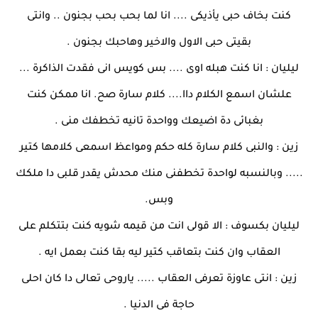
كنت بخاف حبى يأذيكى .... انا لما بحب بحب بجنون .. وانتى
بقيتى حبى الاول والاخير وهاحبك بجنون .
ليليان : انا كنت هبله اوى .... بس كويس انى فقدت الذاكرة ...
علشان اسمع الكلام داا.... كلام سارة صح. انا ممكن كنت
بغبائى دة اضيعك وواحدة تانيه تخطفك منى .
زين : والنبى كلام سارة كله حكم ومواعظ اسمعى كلامها كتير
..... وبالنسبه لواحدة تخطفنى منك محدش يقدر قلبى دا ملكك
وبس.
ليليان بكسوف : الا قولى انت من قيمه شويه كنت بتتكلم على
العقاب وان كنت بتعاقب كتير ليه بقا كنت بعمل ايه .
زين : انتى عاوزة تعرفى العقاب ..... ياروحى تعالى دا كان احلى
حاجة فى الدنيا .