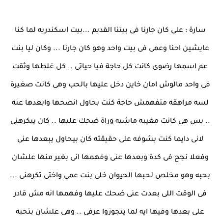
سارة : على كان جارنا فى بيتنا القديم ...بيت اسكندريه لما كنا
عايشين احنا وعمى فى بيت واحد وهو كان جارنا ... وكان ليا بنت
عم اسمها رضوى كانت كل حاجة فيا حياتى .. كل غلطها وثقت
فى واحد مالوش امان خاين دخل عليها بالحب وهى كانت صغيرة
لسه مراهقه متفهمش حاجة كنت بحاول انصحها وابعدها عنه
.. بس هى كانت مغيبه ماشيه وراة ضحك عليها .. كان ييكرهنى
لانى دايما كنت بشوفه على حقيقته كان بيحاول يبعدها عنى
وفعلا نجح فى كدة وبعدها عنى وفهمها انى بغير منها علشان
بحبه وهو مخلص لحبها الحيوان خلى بنت عمى واختى تكرهنى ...
فى الوقت اللى بعدت عنى ضحك عليها وفهمها انه مش قادر
على بعدها وفيها ايه لما يتجوزوا عرفى .. وهى علشان بتحبه