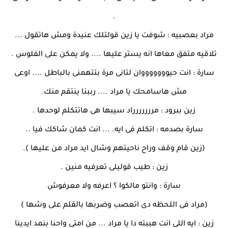
.
مراد بعصبيه : شوفت يا زين قولتلك عنيدة ومش هاتقول ...
تلاقيه متفق معاها انه يستر عليها .... ولا يمكن على الفلوس .
سارة : انت حيوووووووان لتانى مرة بتتهمنى بالباطل .... اوعى
مش هاسامحك يا مراد .... رببنا ينتقم منك.
زين ببرود : مررررررراد سيبها هى هاتتكلم لوحدها .
سارة بصدمه : اتكلم فى ايه. ... انت كمان شاكك فيا ..
(زين قام وقف وراح ناحيتهم وشال ايد مراد من عليها ).
زين : طيب قوليلى تعرفيه منين .
سارة : وانتو مالكوا ؟ اعرفه ولا معرفوش
(مراد فى اللحظه دى اتعصب وضربها بالقلم على وشها )
زين : ايه اللى انت هببته دا يا مراد ... من امتى واحنا بنمد ايدينا