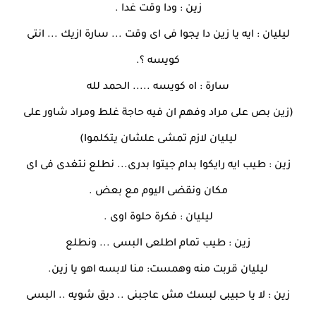
زين : ودا وقت غدا .
ليليان : ايه يا زين دا يجوا فى اى وقت ... سارة ازيك ... انتى
كويسه ؟.
سارة : اه كويسه ..... الحمد لله
(زين بص على مراد وفهم ان فيه حاجة غلط ومراد شاور على
ليليان لازم تمشى علشان يتكلموا)
زين : طيب ايه رايكوا بدام جيتوا بدرى... نطلع نتغدى فى اى
مكان ونقضى اليوم مع بعض .
ليليان : فكرة حلوة اوى .
زين : طيب تمام اطلعى البسى ... ونطلع
ليليان قربت منه وهمست: منا لابسه اهو يا زين.
زين : لا يا حبيبى لبسك مش عاجبنى .. ديق شويه .. البسى