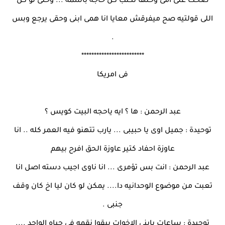
ضحك على امى وخلها تكتب كل حاجة باسمه ... وحتى لو كل
اللى قولتيه صح ميفرقش معايا انا همى ابنى وحقى يرجع وبس
.
*************************
فى امريكا
عبد الرحمن : ها ؟ ايه ياحجه البيت كويس ؟
توحيدة : جميل اوى يا حبيبى ... يارب تتهنو فيه العمر كله .. انا
عاوزة احفاد كتير عاوزة الحق افرح بيهم
عبد الرحمن : انت بس تؤمرى ... انا ناوى اجيب دسته اصل انا
تعبت من موضوع الوحدانيه دا.... يمكن لو كان ليا اخ كان وقف
جنبى .
توحيدة : ساعات يابنى الاخوات يبقوا نقمه فى حياه الواحد ....